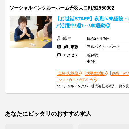
ソーシャルインクルーホーム丹羽大口町/52950902
【お世話STAFF】夜勤/<未経験
ア活躍中!週1～!車通勤◎
給与
日給2万475円
雇用形態
アルバイト・パート
アクセス
柏森駅
車4分
主婦(夫)歓迎
大学生歓迎
副業・Ｗ
シフト自由・自己申告
ソーシャルインクルー株式会社の求人一覧を
あなたにピッタリのおすすめ求人