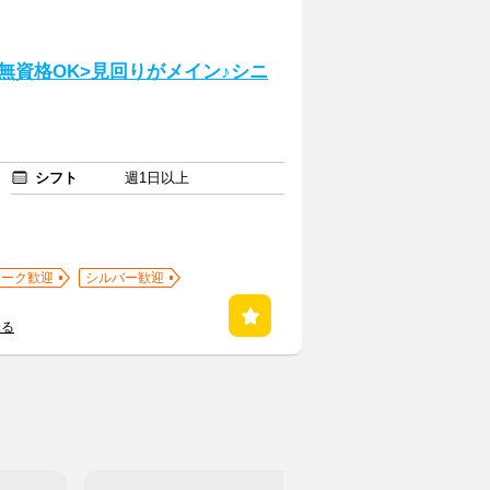
・無資格OK>見回りがメイン♪シニ
シフト
週1日以上
ワーク歓迎
シルバー歓迎
見る