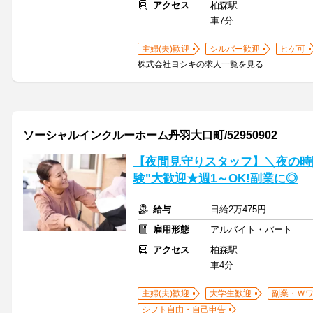
アクセス
柏森駅
車7分
主婦(夫)歓迎
シルバー歓迎
ヒゲ可
株式会社ヨシキの求人一覧を見る
ソーシャルインクルーホーム丹羽大口町/52950902
【夜間見守りスタッフ】＼夜の時
験"大歓迎★週1～OK!副業に◎
給与
日給2万475円
雇用形態
アルバイト・パート
アクセス
柏森駅
車4分
主婦(夫)歓迎
大学生歓迎
副業・Ｗ
シフト自由・自己申告