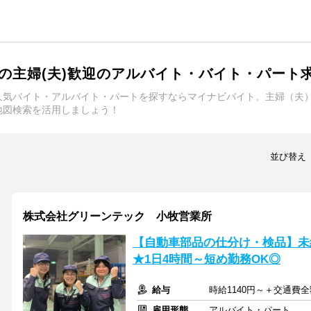
の主婦(夫)歓迎のアルバイト・バイト・パート
人気バイト・アルバイト・パートを探すならマイナビバイト。主婦（夫
地図検索を活用しましょう！
並び替え
株式会社グリーンテック 小牧営業所
【自動車部品の仕分け・検品】未
★1日4時間～短め勤務OK◎
給与
時給1140円～＋交通費
雇用形態
アルバイト・パート