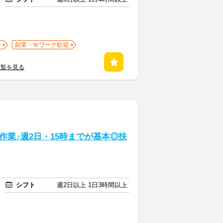
迎
副業・Ｗワーク歓迎
一覧を見る
業♪週2日・15時までが基本◎扶
シフト
週2日以上 1日3時間以上