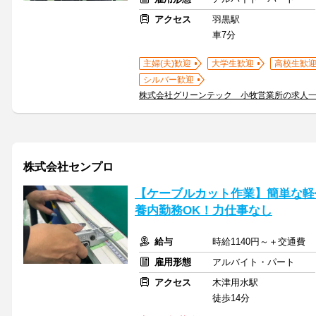
アクセス
羽黒駅
車7分
主婦(夫)歓迎
大学生歓迎
高校生歓
シルバー歓迎
株式会社グリーンテック 小牧営業所の求人
株式会社センプロ
【ケーブルカット作業】簡単な軽作
養内勤務OK！力仕事なし
給与
時給1140円～＋交通費
雇用形態
アルバイト・パート
アクセス
木津用水駅
徒歩14分