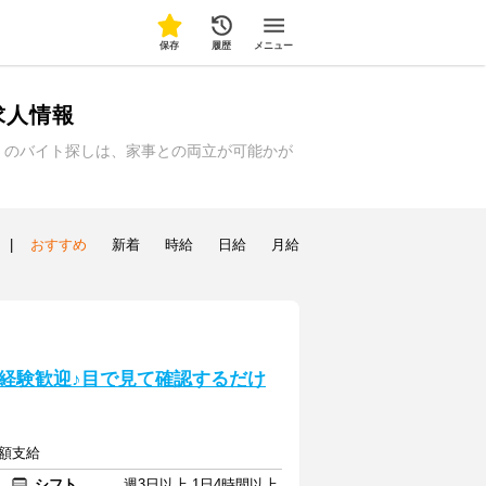
保存
履歴
メニュー
求人情報
）のバイト探しは、家事との両立が可能かが
|
おすすめ
新着
時給
日給
月給
経験歓迎♪目で見て確認するだけ
全額支給
シフト
週3日以上 1日4時間以上