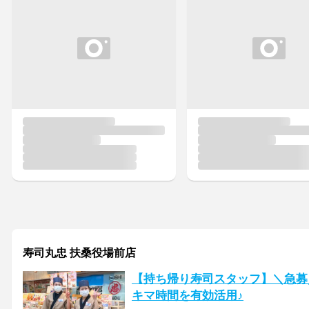
寿司丸忠 扶桑役場前店
【持ち帰り寿司スタッフ】＼急募
キマ時間を有効活用♪