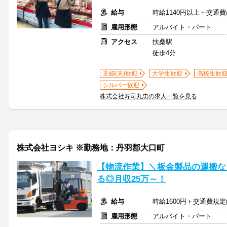
給与
時給1140円以上＋交通費
雇用形態
アルバイト・パート
アクセス
扶桑駅
徒歩4分
主婦(夫)歓迎
大学生歓迎
高校生歓
シルバー歓迎
株式会社寿司丸忠の求人一覧を見る
株式会社ヨシキ ※勤務地：丹羽郡大口町
【物流作業】＼板金製品の運搬な
る◎月収25万～！
給与
時給1600円＋交通費規
雇用形態
アルバイト・パート