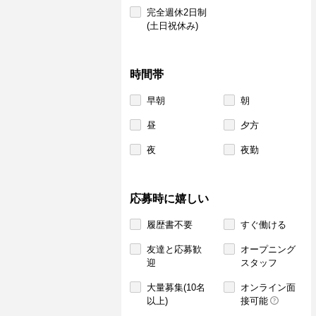
完全週休2日制
(土日祝休み)
時間帯
早朝
朝
昼
夕方
夜
夜勤
応募時に嬉しい
履歴書不要
すぐ働ける
友達と応募歓
オープニング
迎
スタッフ
大量募集(10名
オンライン面
以上)
接可能