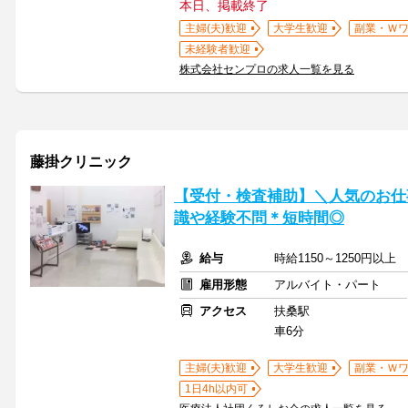
本日、掲載終了
主婦(夫)歓迎
大学生歓迎
副業・Ｗ
未経験者歓迎
株式会社センプロの求人一覧を見る
藤掛クリニック
【受付・検査補助】＼人気のお仕事
識や経験不問＊短時間◎
給与
時給1150～1250円以上
雇用形態
アルバイト・パート
アクセス
扶桑駅
車6分
主婦(夫)歓迎
大学生歓迎
副業・Ｗ
1日4h以内可