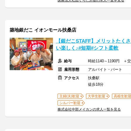
医療法人社団くろしお会の求人一覧を見る
築地銀だこ イオンモール扶桑店
【銀だこSTAFF】メリットたく
い楽しく♪#短期#シフト柔軟
給与
時給1140～1190円 ＋
雇用形態
アルバイト・パート
アクセス
扶桑駅
徒歩18分
主婦(夫)歓迎
大学生歓迎
高校生歓
シルバー歓迎
株式会社中部メイカンの求人一覧を見る