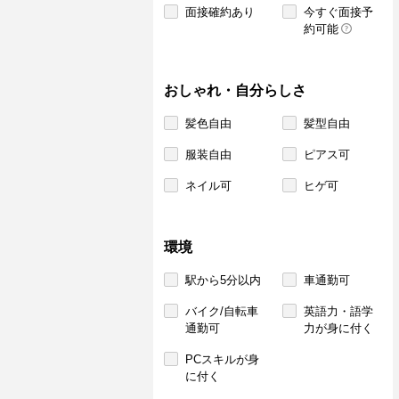
面接確約あり
今すぐ面接予
約可能
おしゃれ・自分らしさ
髪色自由
髪型自由
服装自由
ピアス可
ネイル可
ヒゲ可
環境
駅から5分以内
車通勤可
バイク/自転車
英語力・語学
通勤可
力が身に付く
PCスキルが身
に付く