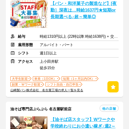
【パン・和洋菓子の製造など】[夜
勤］深夜は…時給1637円★短期or
長期選べる♪超～簡単◎
給与
時給1310円以上 (22時以降:時給1638円) + 交通費規定支給
雇用形態
アルバイト・パート
シフト
週1日以上
アクセス
上小田井駅
徒歩15分
大学生歓迎
単発（1日OK）
短期（1ヶ月以内OK）
副業・Ｗワーク歓迎
シフト自由・自己申告
山崎製パン株式会社 名古屋工場の求人一覧を見る
他の店舗
油そば専門店ぶらぶら 名古屋駅前店
【油そば店スタッフ】Wワークや
学校終わりにお小遣い稼ぎ♪週2～