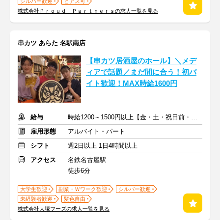
シルバー歓迎
ピアス可
株式会社Ｐｒｏｕｄ Ｐａｒｔｎｅｒｓの求人一覧を見る
串カツ あらた 名駅南店
【串カツ居酒屋のホール】＼メデ
ィアで話題／まだ間に合う！初バ
イト歓迎！MAX時給1600円
給与
時給1200～1500円以上【金・土・祝日前・祝日…時給＋100円】
雇用形態
アルバイト・パート
シフト
週2日以上 1日4時間以上
アクセス
名鉄名古屋駅
徒歩6分
大学生歓迎
副業・Ｗワーク歓迎
シルバー歓迎
未経験者歓迎
髪色自由
株式会社大塚フーズの求人一覧を見る