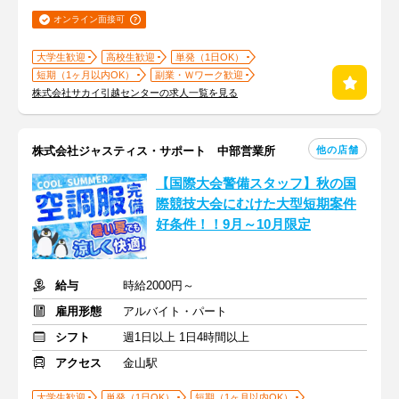
オンライン面接可
大学生歓迎
高校生歓迎
単発（1日OK）
短期（1ヶ月以内OK）
副業・Ｗワーク歓迎
株式会社サカイ引越センターの求人一覧を見る
他の店舗
株式会社ジャスティス・サポート 中部営業所
【国際大会警備スタッフ】秋の国
際競技大会にむけた大型短期案件
好条件！！9月～10月限定
給与
時給2000円～
雇用形態
アルバイト・パート
シフト
週1日以上 1日4時間以上
アクセス
金山駅
大学生歓迎
単発（1日OK）
短期（1ヶ月以内OK）