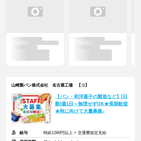
山崎製パン株式会社 名古屋工場 【コ】
【パン・和洋菓子の製造など】[日
勤]週1日～無理せずOK★長期歓迎
★秋に向けて大量募集♪
給与
時給1260円以上 + 交通費規定支給