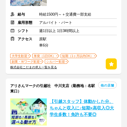
給与
時給1500円～＋交通費一部支給
雇用形態
アルバイト・パート
シフト
週1日以上 1日3時間以上
アクセス
原駅
車6分
大学生歓迎
単発（1日OK）
短期（1ヶ月以内OK）
副業・Ｗワーク歓迎
シルバー歓迎
株式会社こだまの求人一覧を見る
他の店舗
アリさんマークの引越社 中川支店（勤務地：名駅
東口）
【引越スタッフ】体動かした分、
ちゃんと収入に♪短期×高収入◎大
学生多数！免許も不要◎