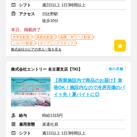
シフト
週2日以上 1日3時間以上
アクセス
日比野駅
徒歩10分
本日、掲載終了
大学生歓迎
高校生歓迎
副業・Ｗワーク歓迎
シルバー歓迎
オープニングスタッフ
株式会社ロピアの求人一覧を見る
他の店舗
株式会社エントリー 名古屋支店【TKI】
【商業施設内で商品のお届け】単
発OK！施設内なので冷房完備のバ
イト先！夏バイトに◎
給与
時給1315円
雇用形態
派遣社員
シフト
週1日以上 1日3時間以上