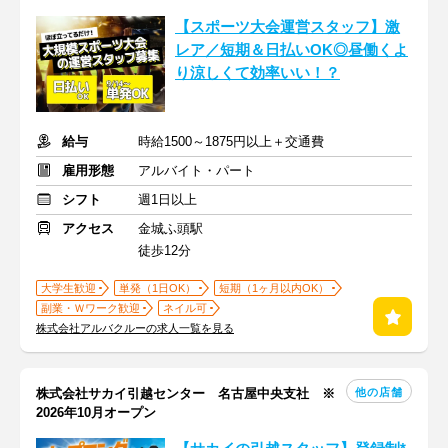
【スポーツ大会運営スタッフ】激
レア／短期＆日払いOK◎昼働くよ
り涼しくて効率いい！？
給与
時給1500～1875円以上＋交通費
雇用形態
アルバイト・パート
シフト
週1日以上
アクセス
金城ふ頭駅
徒歩12分
大学生歓迎
単発（1日OK）
短期（1ヶ月以内OK）
副業・Ｗワーク歓迎
ネイル可
株式会社アルバクルーの求人一覧を見る
他の店舗
株式会社サカイ引越センター 名古屋中央支社 ※
2026年10月オープン