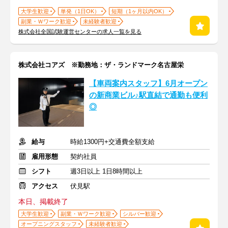
大学生歓迎
単発（1日OK）
短期（1ヶ月以内OK）
副業・Ｗワーク歓迎
未経験者歓迎
株式会社全国試験運営センターの求人一覧を見る
株式会社コアズ ※勤務地：ザ・ランドマーク名古屋栄
【車両案内スタッフ】6月オープン
の新商業ビル♪駅直結で通勤も便利
◎
給与
時給1300円+交通費全額支給
雇用形態
契約社員
シフト
週3日以上 1日8時間以上
アクセス
伏見駅
本日、掲載終了
大学生歓迎
副業・Ｗワーク歓迎
シルバー歓迎
オープニングスタッフ
未経験者歓迎