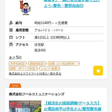
募集★／一緒に名古屋を盛り上げ
よう♪髪色・髪型自由◎
給与
時給1140円～＋交通費
雇用形態
アルバイト・パート
シフト
週1日以上 1日3時間以上
アクセス
伏見駅
徒歩4分
5
あと
日
大学生歓迎
高校生歓迎
短期（1ヶ月以内OK）
副業・Ｗワーク歓迎
シルバー歓迎
株式会社エスワイフードの求人一覧を見る
NEW
株式会社ジールコミュニケーションズ
【就活生の面談調整/データ入力】
お電話相手は学生さん!髪型髪色服