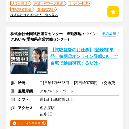
大学生歓迎
副業・Ｗワーク歓迎
シルバー歓迎
未経験者歓迎
交通費支給
株式会社コアズの求人一覧を見る
他の店舗
株式会社全国試験運営センター ※勤務地：ウイン
クあいち(愛知県産業労働センター)
【試験監督のお仕事】[登録制]単
発・短期◎オンライン登録OK→ご
自宅で動画視聴するだけ♪
給与
[1]日給1万6623円 [2]日給9760円 +交通費規定支給
雇用形態
アルバイト・パート
シフト
週1日 1日8時間以上
アクセス
名古屋駅
徒歩3分
オンライン面接可