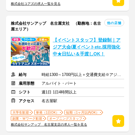
株式会社コアズの求人一覧を見る
他の店舗
株式会社サンアップ 名古屋支社 （勤務地：名古
屋エリア）
【イベントスタッフ】登録制｜ア
ジア大会/夏イベントetc.採用強化
中★日払い＆手渡しOK！
給与
時給1300～1700円以上＋交通費支給※アジア大会手当もあり
雇用形態
アルバイト・パート
シフト
週1日 1日4時間以上
アクセス
名古屋駅
大学生歓迎
単発（1日OK）
短期（1ヶ月以内OK）
副業・Ｗワーク歓迎
オープニングスタッフ
株式会社サンアップ 名古屋支店の求人一覧を見る