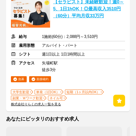
【セラピスト】未経験歓迎！週0～
5、1日1hOK！◎最高収入3510円
（60分）平均月収33万円
給与
1施術(60分)：2,088円～3,510円
雇用形態
アルバイト・パート
シフト
週1日以上 1日1時間以上
アクセス
矢場町駅
徒歩3分
急募
面接確約
大学生歓迎
単発（1日OK）
短期（1ヶ月以内OK）
副業・Ｗワーク歓迎
ネイル可
株式会社りらくの求人一覧を見る
あなたにピッタリのおすすめ求人