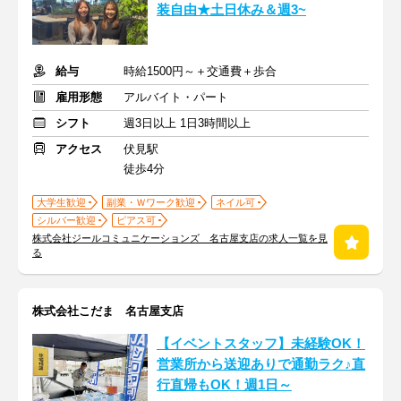
装自由★土日休み＆週3~
給与
時給1500円～＋交通費＋歩合
雇用形態
アルバイト・パート
シフト
週3日以上 1日3時間以上
アクセス
伏見駅
徒歩4分
大学生歓迎
副業・Ｗワーク歓迎
ネイル可
シルバー歓迎
ピアス可
株式会社ジールコミュニケーションズ 名古屋支店の求人一覧を見
る
株式会社こだま 名古屋支店
【イベントスタッフ】未経験OK！
営業所から送迎ありで通勤ラク♪直
行直帰もOK！週1日～