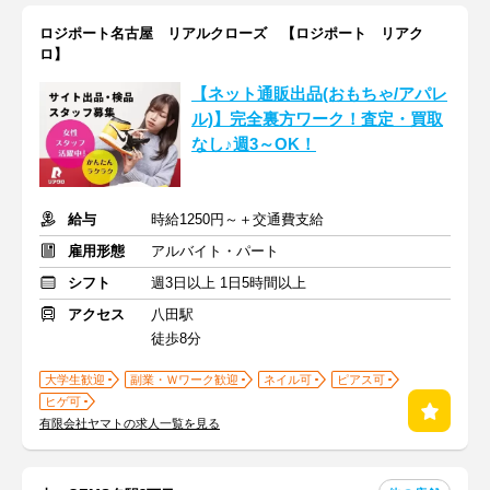
ロジポート名古屋 リアルクローズ 【ロジポート リアク
ロ】
【ネット通販出品(おもちゃ/アパレ
ル)】完全裏方ワーク！査定・買取
なし♪週3～OK！
給与
時給1250円～＋交通費支給
雇用形態
アルバイト・パート
シフト
週3日以上 1日5時間以上
アクセス
八田駅
徒歩8分
大学生歓迎
副業・Ｗワーク歓迎
ネイル可
ピアス可
ヒゲ可
有限会社ヤマトの求人一覧を見る