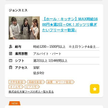
ジョンスミス
【ホール・キッチン】MAX時給16
00円★週2日～OK！ガッツリ稼ぎ
たいフリーター歓迎♪
給与
時給1200～1500円以上 ※土日ランチ&金土ディナー…時給+100円
雇用形態
アルバイト・パート
シフト
週2日以上 1日4時間以上
アクセス
栄駅
徒歩9分
大学生歓迎
高校生歓迎
副業・Ｗワーク歓迎
ネイル可
ピアス可
株式会社大塚フーズの求人一覧を見る
NEW