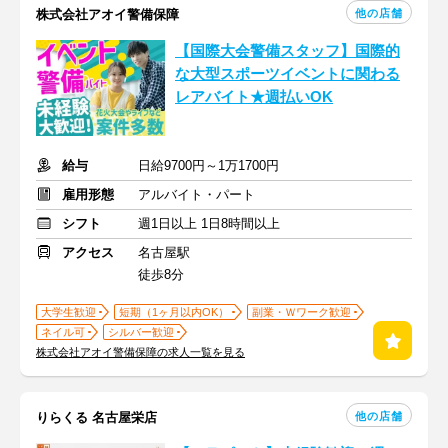
他の店舗
株式会社アオイ警備保障
【国際大会警備スタッフ】国際的
な大型スポーツイベントに関わる
レアバイト★週払いOK
給与
日給9700円～1万1700円
雇用形態
アルバイト・パート
シフト
週1日以上 1日8時間以上
アクセス
名古屋駅
徒歩8分
大学生歓迎
短期（1ヶ月以内OK）
副業・Ｗワーク歓迎
ネイル可
シルバー歓迎
株式会社アオイ警備保障の求人一覧を見る
他の店舗
りらくる 名古屋栄店