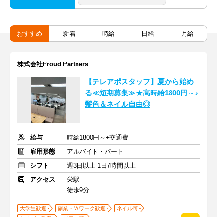
おすすめ
新着
時給
日給
月給
株式会社Proud Partners
【テレアポスタッフ】夏から始め
る≪短期募集≫★高時給1800円～♪
髪色＆ネイル自由◎
給与
時給1800円～+交通費
雇用形態
アルバイト・パート
シフト
週3日以上 1日7時間以上
アクセス
栄駅
徒歩9分
大学生歓迎
副業・Ｗワーク歓迎
ネイル可