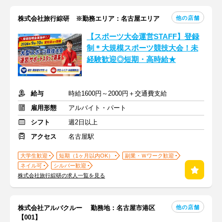
他の店舗
株式会社旅行綜研 ※勤務エリア：名古屋エリア
【スポーツ大会運営STAFF】登録
制＊大規模スポーツ競技大会！未
経験歓迎◎短期・高時給★
給与
時給1600円～2000円＋交通費支給
雇用形態
アルバイト・パート
シフト
週2日以上
アクセス
名古屋駅
大学生歓迎
短期（1ヶ月以内OK）
副業・Ｗワーク歓迎
ネイル可
シルバー歓迎
株式会社旅行綜研の求人一覧を見る
他の店舗
株式会社アルバクルー 勤務地：名古屋市港区
【001】