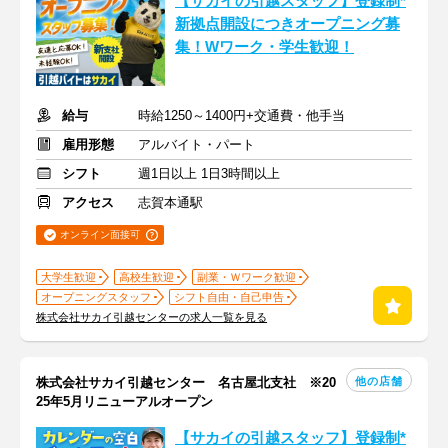
【サカイの引越スタッフ】登録制*
新拠点開設につきオープニング募
集！Wワーク・学生歓迎！
給与
時給1250～1400円+交通費・他手当
雇用形態
アルバイト・パート
シフト
週1日以上 1日3時間以上
アクセス
志賀本通駅
オンライン面接可
大学生歓迎
高校生歓迎
副業・Ｗワーク歓迎
オープニングスタッフ
シフト自由・自己申告
株式会社サカイ引越センターの求人一覧を見る
他の店舗
株式会社サカイ引越センター 名古屋北支社 ※20
25年5月リニューアルオープン
【サカイの引越スタッフ】登録制*