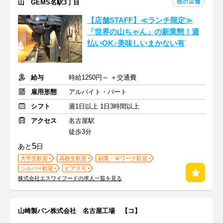
他の店舗
山 GEMS名駅3丁目
【店舗STAFF】≪ランチ限定≫
「世界の山ちゃん」の新業態！週
払いOK♪美味しいまかない有
給与
時給1250円～ ＋交通費
雇用形態
アルバイト・パート
シフト
週1日以上 1日3時間以上
アクセス
名古屋駅
徒歩3分
5
あと
日
大学生歓迎
高校生歓迎
副業・Ｗワーク歓迎
シルバー歓迎
ピアス可
株式会社エスワイフードの求人一覧を見る
山崎製パン株式会社 名古屋工場 【コ】