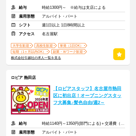
給与
時給1300円～ ※給与は支店による
雇用形態
アルバイト・パート
シフト
週1日以上 1日8時間以上
アクセス
名古屋駅
大学生歓迎
高校生歓迎
単発（1日OK）
短期（1ヶ月以内OK）
副業・Ｗワーク歓迎
株式会社引越社の求人一覧を見る
ロピア 熱田店
【ロピアスタッフ】名古屋市熱田
区に初出店！オープニングスタッ
フ大募集♪髪色自由/週2～
給与
時給1140円～1350円(部門による)＋交通費（社内規定）
雇用形態
アルバイト・パート