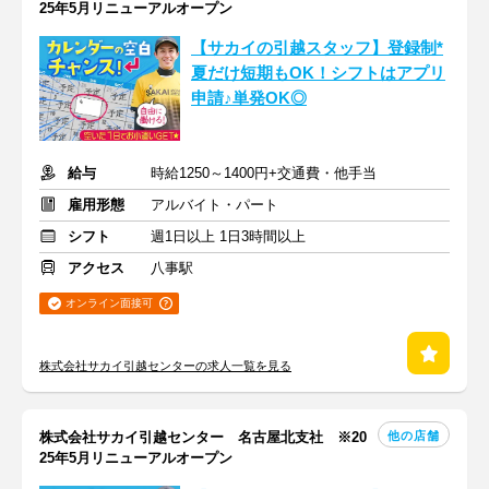
25年5月リニューアルオープン
【サカイの引越スタッフ】登録制*
夏だけ短期もOK！シフトはアプリ
申請♪単発OK◎
給与
時給1250～1400円+交通費・他手当
雇用形態
アルバイト・パート
シフト
週1日以上 1日3時間以上
アクセス
八事駅
オンライン面接可
株式会社サカイ引越センターの求人一覧を見る
他の店舗
株式会社サカイ引越センター 名古屋北支社 ※20
25年5月リニューアルオープン