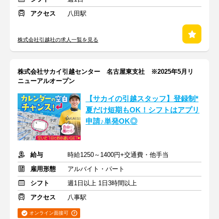
アクセス
八田駅
株式会社引越社の求人一覧を見る
株式会社サカイ引越センター 名古屋東支社 ※2025年5月リ
ニューアルオープン
【サカイの引越スタッフ】登録制*
夏だけ短期もOK！シフトはアプリ
申請♪単発OK◎
給与
時給1250～1400円+交通費・他手当
雇用形態
アルバイト・パート
シフト
週1日以上 1日3時間以上
アクセス
八事駅
オンライン面接可