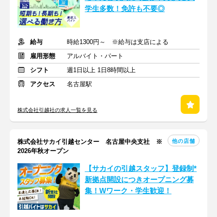
学生多数！免許も不要◎
給与
時給1300円～ ※給与は支店による
雇用形態
アルバイト・パート
シフト
週1日以上 1日8時間以上
アクセス
名古屋駅
株式会社引越社の求人一覧を見る
他の店舗
株式会社サカイ引越センター 名古屋中央支社 ※
2026年秋オープン
【サカイの引越スタッフ】登録制*
新拠点開設につきオープニング募
集！Wワーク・学生歓迎！