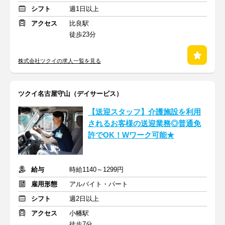
シフト
週1日以上
アクセス
比良駅
徒歩23分
株式会社ツクイの求人一覧を見る
ツクイ名古屋守山（デイサービス）
【送迎スタッフ】介護施設を利用
されるお客様の送迎業務◎普通免
許でOK！Wワーク可能★
給与
時給1140～1299円
雇用形態
アルバイト・パート
シフト
週2日以上
アクセス
小幡駅
徒歩7分