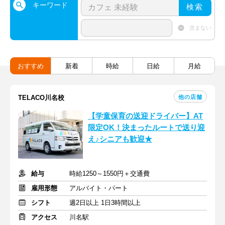
キーワード
検索
含まない
おすすめ
新着
時給
日給
月給
他の店舗
TELACO川名校
【学童保育の送迎ドライバー】AT
限定OK！決まったルートで送り迎
え♪シニアも歓迎★
給与
時給1250～1550円＋交通費
雇用形態
アルバイト・パート
シフト
週2日以上 1日3時間以上
アクセス
川名駅