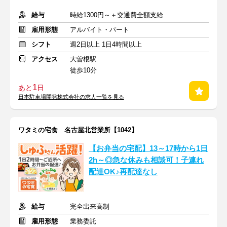
給与
時給1300円～＋交通費全額支給
雇用形態
アルバイト・パート
シフト
週2日以上 1日4時間以上
アクセス
大曽根駅
徒歩10分
1
あと
日
日本駐車場開発株式会社の求人一覧を見る
ワタミの宅食 名古屋北営業所【1042】
【お弁当の宅配】13～17時から1日
2h～◎急な休みも相談可！子連れ
配達OK♪再配達なし
給与
完全出来高制
雇用形態
業務委託