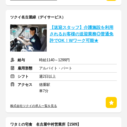
ツクイ名古屋緑（デイサービス）
【送迎スタッフ】介護施設を利用
されるお客様の送迎業務◎普通免
許でOK！Wワーク可能★
給与
時給1140～1299円
雇用形態
アルバイト・パート
シフト
週2日以上
アクセス
徳重駅
車7分
株式会社ツクイの求人一覧を見る
ワタミの宅食 名古屋中村営業所【1509】