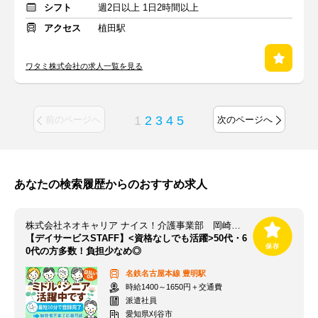
シフト
週2日以上 1日2時間以上
アクセス
植田駅
ワタミ株式会社の求人一覧を見る
1
2
3
4
5
前のページへ
次のページへ
あなたの検索履歴からのおすすめ求人
株式会社ネオキャリア ナイス！介護事業部 岡崎支店／OKZ
【デイサービスSTAFF】<資格なしでも活躍>50代・6
0代の方多数！負担少なめ◎
名鉄名古屋本線
豊明駅
時給1400～1650円＋交通費
派遣社員
愛知県刈谷市