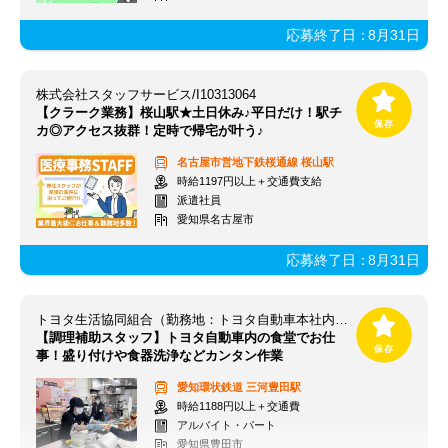
応募終了日：
8月31日
株式会社スタッフサービス/I10313064
【クラーク業務】桜山駅★土日休み♪平日だけ！駅チ
カ◎アクセス抜群！定時で帰宅が叶う♪
名古屋市営地下鉄桜通線
桜山駅
時給1197円以上＋交通費支給
派遣社員
愛知県名古屋市
応募終了日：
8月31日
トヨタ生活協同組合（勤務地：トヨタ自動車本社内 北食堂）
【調理補助スタッフ】トヨタ自動車内の食堂でお仕
事！盛り付けや食器洗浄などカンタン作業
愛知環状鉄道
三河豊田駅
時給1188円以上＋交通費
アルバイト・パート
愛知県豊田市