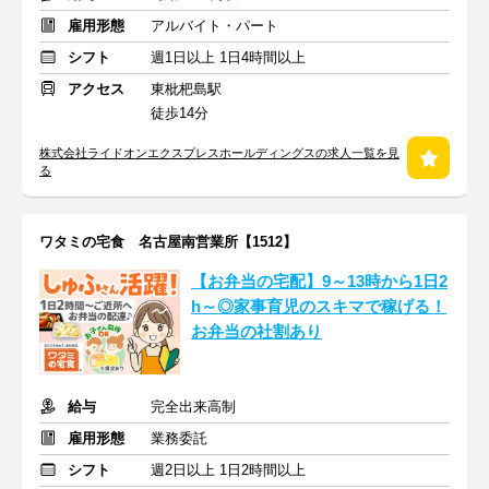
雇用形態
アルバイト・パート
シフト
週1日以上 1日4時間以上
アクセス
東枇杷島駅
徒歩14分
株式会社ライドオンエクスプレスホールディングスの求人一覧を見
る
ワタミの宅食 名古屋南営業所【1512】
【お弁当の宅配】9～13時から1日2
h～◎家事育児のスキマで稼げる！
お弁当の社割あり
給与
完全出来高制
雇用形態
業務委託
シフト
週2日以上 1日2時間以上