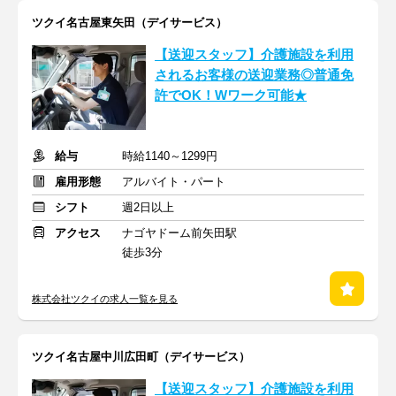
ツクイ名古屋東矢田（デイサービス）
【送迎スタッフ】介護施設を利用
されるお客様の送迎業務◎普通免
許でOK！Wワーク可能★
給与
時給1140～1299円
雇用形態
アルバイト・パート
シフト
週2日以上
アクセス
ナゴヤドーム前矢田駅
徒歩3分
株式会社ツクイの求人一覧を見る
ツクイ名古屋中川広田町（デイサービス）
【送迎スタッフ】介護施設を利用