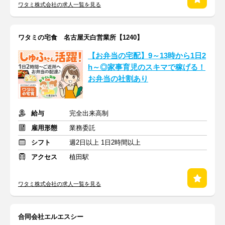
ワタミ株式会社の求人一覧を見る
ワタミの宅食 名古屋天白営業所【1240】
【お弁当の宅配】9～13時から1日2
h～◎家事育児のスキマで稼げる！
お弁当の社割あり
給与
完全出来高制
雇用形態
業務委託
シフト
週2日以上 1日2時間以上
アクセス
植田駅
ワタミ株式会社の求人一覧を見る
合同会社エルエスシー