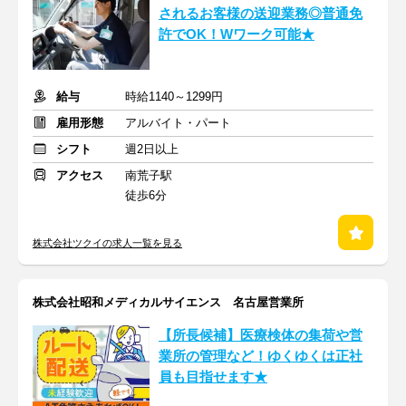
されるお客様の送迎業務◎普通免
許でOK！Wワーク可能★
給与
時給1140～1299円
雇用形態
アルバイト・パート
シフト
週2日以上
アクセス
南荒子駅
徒歩6分
株式会社ツクイの求人一覧を見る
株式会社昭和メディカルサイエンス 名古屋営業所
【所長候補】医療検体の集荷や営
業所の管理など！ゆくゆくは正社
員も目指せます★