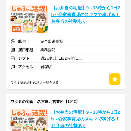
【お弁当の宅配】9～13時から1日2
h～◎家事育児のスキマで稼げる！
お弁当の社割あり
給与
完全出来高制
雇用形態
業務委託
シフト
週2日以上 1日2時間以上
アクセス
岩塚駅
ワタミ株式会社の求人一覧を見る
ワタミの宅食 名古屋北営業所【1042】
【お弁当の宅配】9～13時から1日2
h～◎家事育児のスキマで稼げる！
お弁当の社割あり