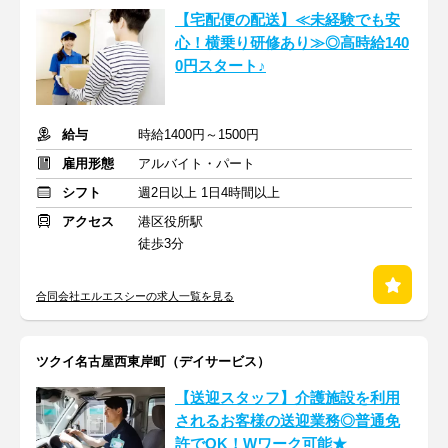
【宅配便の配送】≪未経験でも安
心！横乗り研修あり≫◎高時給140
0円スタート♪
給与
時給1400円～1500円
雇用形態
アルバイト・パート
シフト
週2日以上 1日4時間以上
アクセス
港区役所駅
徒歩3分
合同会社エルエスシーの求人一覧を見る
ツクイ名古屋西東岸町（デイサービス）
【送迎スタッフ】介護施設を利用
されるお客様の送迎業務◎普通免
許でOK！Wワーク可能★