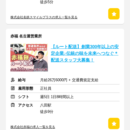
徒歩5分
株式会社名鉄スマイルプラスの求人一覧を見る
赤福 名古屋営業所
【ルート配送】創業300年以上の安
定企業♪伝統の味を未来へつなぐ＊
配送スタッフ大募集！
給与
月給26万6000円 + 交通費規定支給
雇用形態
正社員
シフト
週5日 1日8時間以上
アクセス
八田駅
徒歩9分
株式会社赤福の求人一覧を見る