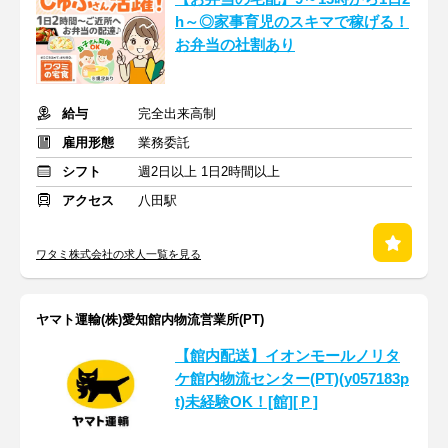
h～◎家事育児のスキマで稼げる！
お弁当の社割あり
給与
完全出来高制
雇用形態
業務委託
シフト
週2日以上 1日2時間以上
アクセス
八田駅
ワタミ株式会社の求人一覧を見る
ヤマト運輸(株)愛知館内物流営業所(PT)
【館内配送】イオンモールノリタ
ケ館内物流センター(PT)(y057183p
t)未経験OK！[館][Ｐ]