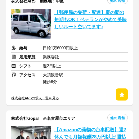
他の店舗
株式会社ARS 勤務地：中区
【郵便局の集荷・配達】夏の間の
短期もOK！ベテランがやめて美味
しいルート空いてます♪
給与
日給1万6000円以上
雇用形態
業務委託
シフト
週2日以上
アクセス
大須観音駅
徒歩6分
株式会社ARSの求人一覧を見る
他の店舗
株式会社Gopal ※名古屋市エリア
【Amazonの荷物の台車配送】週2
休んでも月額報酬28万円以上!週払