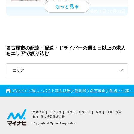
応募終了日：
8月31日
名古屋市の配達・配送・ドライバーの週１日以上の求人
をエリアで絞り込む
エリア
アルバイト探し・バイト求人TOP
愛知県
名古屋市
配送・引越・
企業情報
アクセス
サステナビリティ
採用
グループ企
業
個人情報保護方針
Copyright © Mynavi Corporation