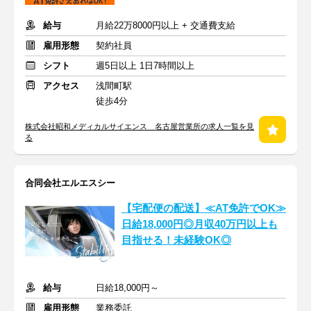
給与
月給22万8000円以上 + 交通費支給
雇用形態
契約社員
シフト
週5日以上 1日7時間以上
アクセス
浅間町駅
徒歩4分
株式会社昭和メディカルサイエンス 名古屋営業所の求人一覧を見
る
合同会社エルエスシー
【宅配便の配送】≪AT免許でOK≫
日給18,000円◎月収40万円以上も
目指せる！未経験OK◎
給与
日給18,000円～
雇用形態
業務委託