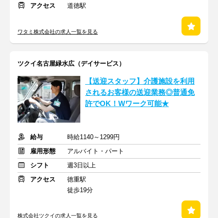
アクセス
道徳駅
ワタミ株式会社の求人一覧を見る
ツクイ名古屋緑水広（デイサービス）
【送迎スタッフ】介護施設を利用
されるお客様の送迎業務◎普通免
許でOK！Wワーク可能★
給与
時給1140～1299円
雇用形態
アルバイト・パート
シフト
週3日以上
アクセス
徳重駅
徒歩19分
株式会社ツクイの求人一覧を見る