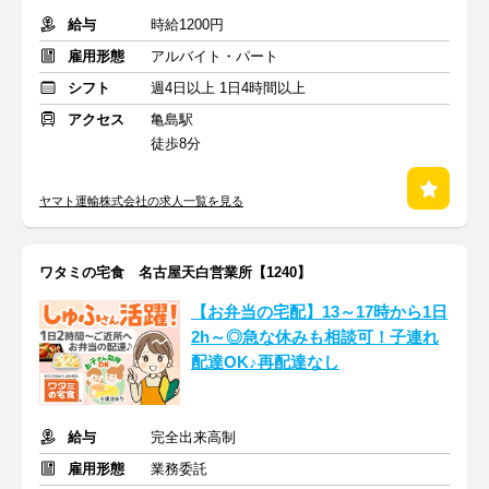
給与
時給1200円
雇用形態
アルバイト・パート
シフト
週4日以上 1日4時間以上
アクセス
亀島駅
徒歩8分
ヤマト運輸株式会社の求人一覧を見る
ワタミの宅食 名古屋天白営業所【1240】
【お弁当の宅配】13～17時から1日
2h～◎急な休みも相談可！子連れ
配達OK♪再配達なし
給与
完全出来高制
雇用形態
業務委託