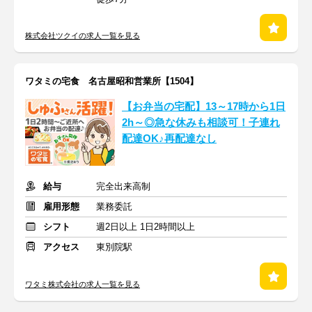
株式会社ツクイの求人一覧を見る
ワタミの宅食 名古屋昭和営業所【1504】
【お弁当の宅配】13～17時から1日
2h～◎急な休みも相談可！子連れ
配達OK♪再配達なし
給与
完全出来高制
雇用形態
業務委託
シフト
週2日以上 1日2時間以上
アクセス
東別院駅
ワタミ株式会社の求人一覧を見る