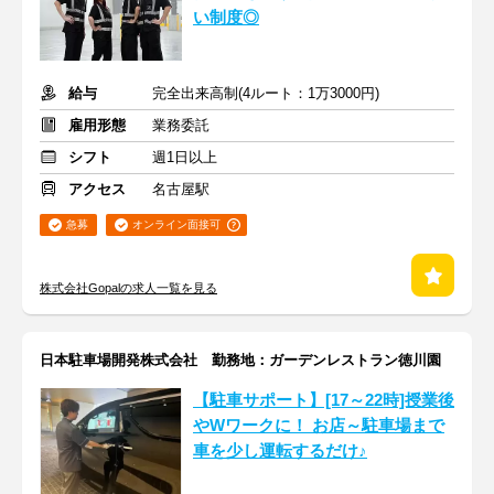
い制度◎
給与
完全出来高制(4ルート：1万3000円)
雇用形態
業務委託
シフト
週1日以上
アクセス
名古屋駅
急募
オンライン面接可
株式会社Gopalの求人一覧を見る
日本駐車場開発株式会社 勤務地：ガーデンレストラン徳川園
【駐車サポート】[17～22時]授業後
やWワークに！ お店～駐車場まで
車を少し運転するだけ♪