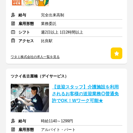
給与
完全出来高制
雇用形態
業務委託
シフト
週2日以上 1日2時間以上
アクセス
比良駅
ワタミ株式会社の求人一覧を見る
ツクイ名古屋楠（デイサービス）
【送迎スタッフ】介護施設を利用
されるお客様の送迎業務◎普通免
許でOK！Wワーク可能★
給与
時給1140～1299円
雇用形態
アルバイト・パート