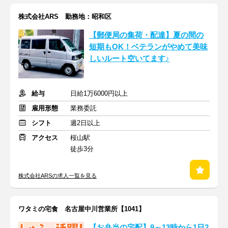
株式会社ARS 勤務地：昭和区
【郵便局の集荷・配達】夏の間の
短期もOK！ベテランがやめて美味
しいルート空いてます♪
給与
日給1万6000円以上
雇用形態
業務委託
シフト
週2日以上
アクセス
桜山駅
徒歩3分
株式会社ARSの求人一覧を見る
ワタミの宅食 名古屋中川営業所【1041】
【お弁当の宅配】9～13時から1日2