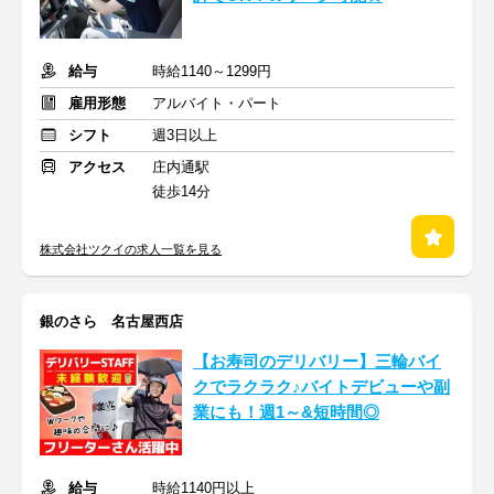
給与
時給1140～1299円
雇用形態
アルバイト・パート
シフト
週3日以上
アクセス
庄内通駅
徒歩14分
株式会社ツクイの求人一覧を見る
銀のさら 名古屋西店
【お寿司のデリバリー】三輪バイ
クでラクラク♪バイトデビューや副
業にも！週1～&短時間◎
給与
時給1140円以上