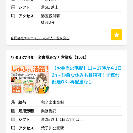
シフト
週5日以上
アクセス
港区役所駅
徒歩3分
合同会社エルエスシーの求人一覧を見る
ワタミの宅食 名古屋みなと営業所【1501】
【お弁当の宅配】13～17時から1日
2h～◎急な休みも相談可！子連れ
配達OK♪再配達なし
給与
完全出来高制
雇用形態
業務委託
シフト
週2日以上 1日2時間以上
アクセス
荒子川公園駅