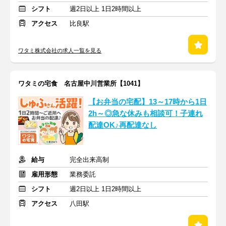
シフト
週2日以上 1日2時間以上
アクセス
比良駅
ワタミ株式会社の求人一覧を見る
ワタミの宅食 名古屋中川営業所【1041】
【お弁当の宅配】13～17時から1日
2h～◎急な休みも相談可！子連れ
配達OK♪再配達なし
給与
完全出来高制
雇用形態
業務委託
シフト
週2日以上 1日2時間以上
アクセス
八田駅