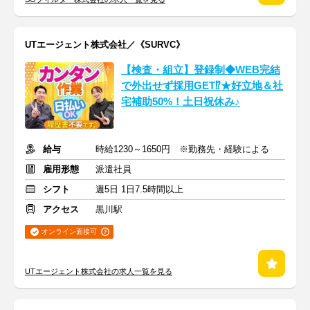
UTエージェント株式会社／《SURVC》
【検査・組立】登録制◆WEB完結
で外出せず採用GET⁉★好立地＆社
宅補助50%！土日祝休み♪
給与
時給1230～1650円 ※勤務先・経験による
雇用形態
派遣社員
シフト
週5日 1日7.5時間以上
アクセス
黒川駅
オンライン面接可
UTエージェント株式会社の求人一覧を見る