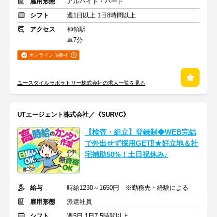
雇用形態
アルバイト・パート
シフト
週1日以上 1日8時間以上
アクセス
神領駅
車7分
オンライン面接可
ユースタイルラボラトリー株式会社の求人一覧を見る
UTエージェント株式会社／《SURVC》
【検査・組立】登録制◆WEB完結
で外出せず採用GET⁉★好立地＆社
宅補助50%！土日祝休み♪
給与
時給1230～1650円 ※勤務先・経験による
雇用形態
派遣社員
シフト
週5日 1日7.5時間以上