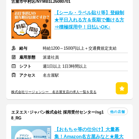
古屋市中村区/NYMB1L26080701
【シール・ラベル貼り等】登録制
★平日入れる方＆長期で働ける方
⇒積極採用中！日払いOK♪
給与
時給1200～1500円以上＋交通費規定支給
雇用形態
派遣社員
シフト
週1日以上 1日3時間以上
アクセス
名古屋駅
株式会社リージェンシー 名古屋支店の求人一覧を見る
他の店舗
エヌエス･ジャパン株式会社 採用受付センター/ng1
8_RG
【おもちゃ等の仕分け】大量募
集！Amazon名古屋みなと★最大