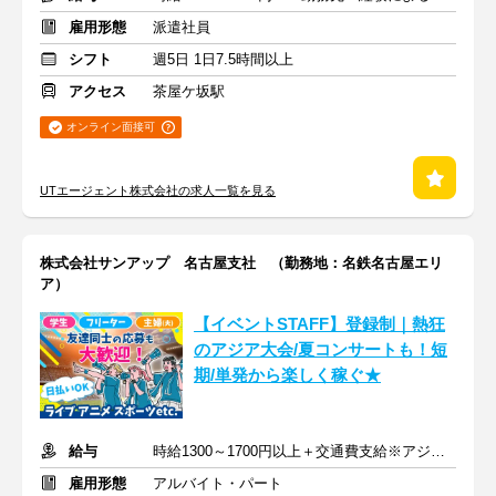
雇用形態
派遣社員
シフト
週5日 1日7.5時間以上
アクセス
茶屋ケ坂駅
オンライン面接可
UTエージェント株式会社の求人一覧を見る
株式会社サンアップ 名古屋支社 （勤務地：名鉄名古屋エリ
ア）
【イベントSTAFF】登録制｜熱狂
のアジア大会/夏コンサートも！短
期/単発から楽しく稼ぐ★
給与
時給1300～1700円以上＋交通費支給※アジア大会手当もあり
雇用形態
アルバイト・パート