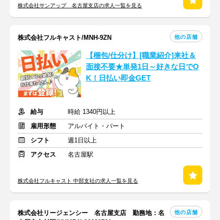
株式会社サンアップ 名古屋支店の求人一覧を見る
他の店舗
株式会社フルキャスト/MNH-9ZN
【梱包/仕分け】[職業紹介]来社＆
面接不要★単発1日～好きな日でO
K！日払い即金GET
給与
時給 1340円以上
雇用形態
アルバイト・パート
シフト
週1日以上
アクセス
名古屋駅
株式会社フルキャスト 中部支社の求人一覧を見る
他の店舗
株式会社リージェンシー 名古屋支店 勤務地：名