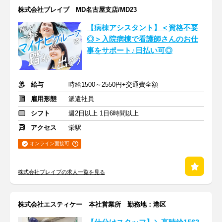
株式会社ブレイブ MD名古屋支店/MD23
【病棟アシスタント】＜資格不要
◎＞入院病棟で看護師さんのお仕
事をサポート♪日払い可◎
給与
時給1500～2550円+交通費全額
雇用形態
派遣社員
シフト
週2日以上 1日6時間以上
アクセス
栄駅
オンライン面接可
株式会社ブレイブの求人一覧を見る
株式会社エスティケー 本社営業所 勤務地：港区