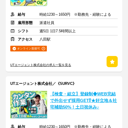
給与
時給1230～1650円 ※勤務先・経験による
雇用形態
派遣社員
シフト
週5日 1日7.5時間以上
アクセス
八田駅
オンライン面接可
UTエージェント株式会社の求人一覧を見る
UTエージェント株式会社／《SURVC》
【検査・組立】登録制◆WEB完結
で外出せず採用GET⁉★好立地＆社
宅補助50%！土日祝休み♪
給与
時給1230～1650円 ※勤務先・経験による