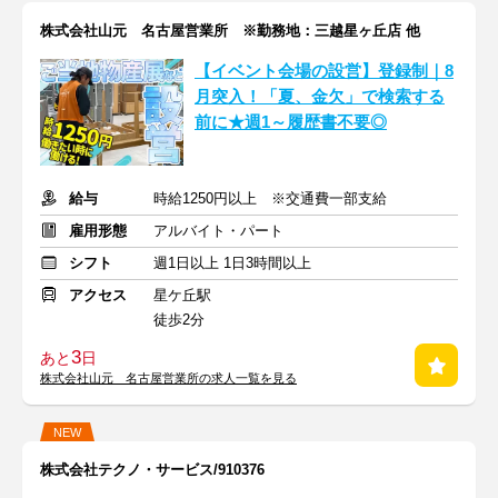
株式会社山元 名古屋営業所 ※勤務地：三越星ヶ丘店 他
【イベント会場の設営】登録制｜8
月突入！「夏、金欠」で検索する
前に★週1～履歴書不要◎
給与
時給1250円以上 ※交通費一部支給
雇用形態
アルバイト・パート
シフト
週1日以上 1日3時間以上
アクセス
星ケ丘駅
徒歩2分
3
あと
日
株式会社山元 名古屋営業所の求人一覧を見る
NEW
株式会社テクノ・サービス/910376