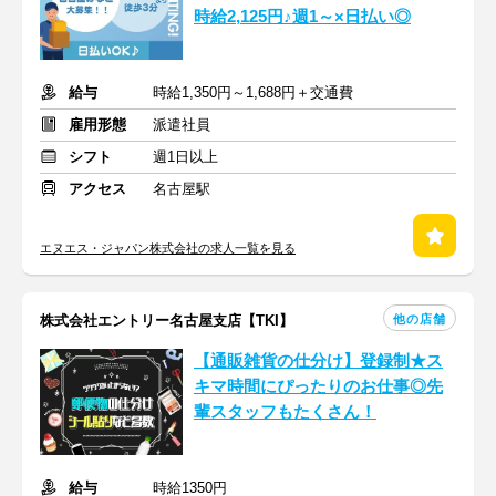
時給2,125円♪週1～×日払い◎
給与
時給1,350円～1,688円＋交通費
雇用形態
派遣社員
シフト
週1日以上
アクセス
名古屋駅
エヌエス・ジャパン株式会社の求人一覧を見る
他の店舗
株式会社エントリー名古屋支店【TKI】
【通販雑貨の仕分け】登録制★ス
キマ時間にぴったりのお仕事◎先
輩スタッフもたくさん！
給与
時給1350円