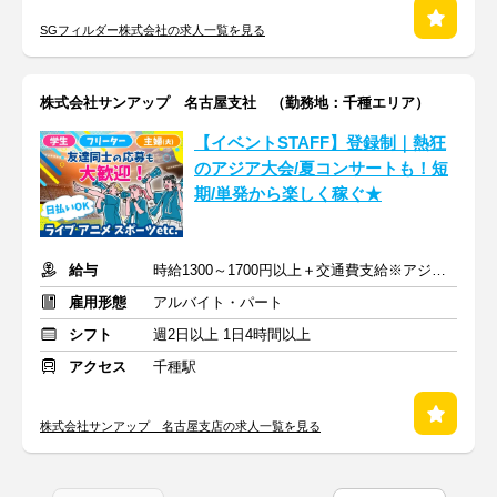
SGフィルダー株式会社の求人一覧を見る
株式会社サンアップ 名古屋支社 （勤務地：千種エリア）
【イベントSTAFF】登録制｜熱狂
のアジア大会/夏コンサートも！短
期/単発から楽しく稼ぐ★
給与
時給1300～1700円以上＋交通費支給※アジア大会手当もあり
雇用形態
アルバイト・パート
シフト
週2日以上 1日4時間以上
アクセス
千種駅
株式会社サンアップ 名古屋支店の求人一覧を見る