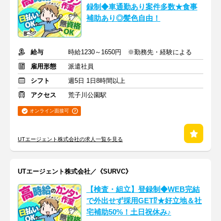
録制◆車通勤あり案件多数★食事
補助あり◎髪色自由！
給与
時給1230～1650円 ※勤務先・経験による
雇用形態
派遣社員
シフト
週5日 1日8時間以上
アクセス
荒子川公園駅
オンライン面接可
UTエージェント株式会社の求人一覧を見る
UTエージェント株式会社／《SURVC》
【検査・組立】登録制◆WEB完結
で外出せず採用GET⁉★好立地＆社
宅補助50%！土日祝休み♪