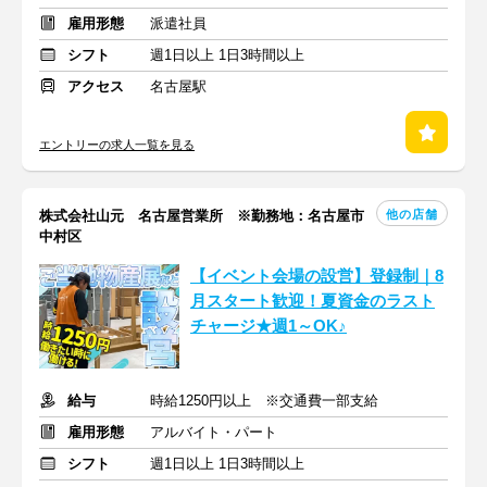
雇用形態
派遣社員
シフト
週1日以上 1日3時間以上
アクセス
名古屋駅
エントリーの求人一覧を見る
他の店舗
株式会社山元 名古屋営業所 ※勤務地：名古屋市
中村区
【イベント会場の設営】登録制｜8
月スタート歓迎！夏資金のラスト
チャージ★週1～OK♪
給与
時給1250円以上 ※交通費一部支給
雇用形態
アルバイト・パート
シフト
週1日以上 1日3時間以上