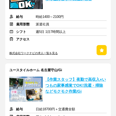
給与
時給1400～2100円
雇用形態
派遣社員
シフト
週5日 1日7時間以上
アクセス
株式会社ワークナビの求人一覧を見る
ユースタイルホーム 名古屋守山/Gi
【作業スタッフ】夜勤で高収入×い
つもの家事感覚でOK!洗濯・掃除
などモクモク作業/Gi
給与
日給18700円＋交通費全額