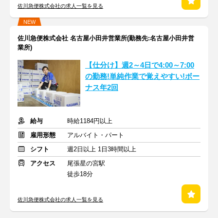
佐川急便株式会社の求人一覧を見る
NEW
佐川急便株式会社 名古屋小田井営業所(勤務先:名古屋小田井営
業所)
【仕分け】週2～4日で4:00～7:00
の勤務!単純作業で覚えやすい!ボー
ナス年2回
給与
時給1184円以上
雇用形態
アルバイト・パート
シフト
週2日以上 1日3時間以上
アクセス
尾張星の宮駅
徒歩18分
佐川急便株式会社の求人一覧を見る