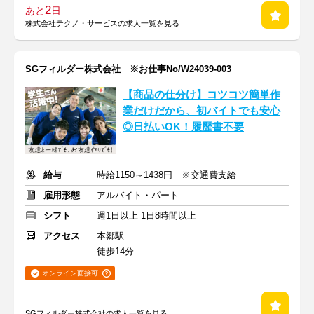
2
あと
日
株式会社テクノ・サービスの求人一覧を見る
SGフィルダー株式会社 ※お仕事No/W24039-003
【商品の仕分け】コツコツ簡単作
業だけだから、初バイトでも安心
◎日払いOK！履歴書不要
給与
時給1150～1438円 ※交通費支給
雇用形態
アルバイト・パート
シフト
週1日以上 1日8時間以上
アクセス
本郷駅
徒歩14分
オンライン面接可
SGフィルダー株式会社の求人一覧を見る