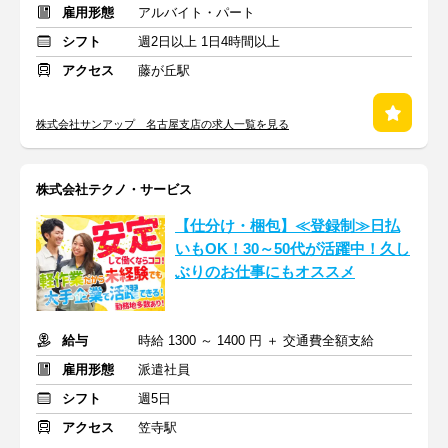
雇用形態
アルバイト・パート
シフト
週2日以上 1日4時間以上
アクセス
藤が丘駅
株式会社サンアップ 名古屋支店の求人一覧を見る
株式会社テクノ・サービス
【仕分け・梱包】≪登録制≫日払
いもOK！30～50代が活躍中！久し
ぶりのお仕事にもオススメ
給与
時給 1300 ～ 1400 円 ＋ 交通費全額支給
雇用形態
派遣社員
シフト
週5日
アクセス
笠寺駅