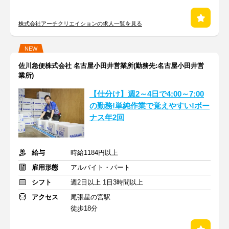
株式会社アーチクリエイションの求人一覧を見る
NEW
佐川急便株式会社 名古屋小田井営業所(勤務先:名古屋小田井営
業所)
【仕分け】週2～4日で4:00～7:00
の勤務!単純作業で覚えやすい!ボー
ナス年2回
給与
時給1184円以上
雇用形態
アルバイト・パート
シフト
週2日以上 1日3時間以上
アクセス
尾張星の宮駅
徒歩18分