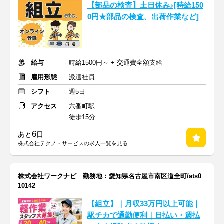
【部品の検査】土日休み♪[時給150
0円★部品の検査、出荷作業など]
給与
時給1500円～ + 交通費全額支給
雇用形態
派遣社員
シフト
週5日
アクセス
六番町駅
徒歩15分
6
あと
日
株式会社テクノ・サービスの求人一覧を見る
株式会社ワークナビ 勤務地：愛知県名古屋市南区道全町/ats0
10142
【組立】｜月収33万円以上可能｜
駅チカで通勤便利｜日払い・週払