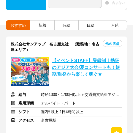
含まない
おすすめ
新着
時給
日給
月給
他の店舗
株式会社サンアップ 名古屋支社 （勤務地：名古
屋エリア）
【イベントSTAFF】登録制｜熱狂
のアジア大会/夏コンサートも！短
期/単発から楽しく稼ぐ★
給与
時給1300～1700円以上＋交通費支給※アジア大会手当もあり
雇用形態
アルバイト・パート
シフト
週2日以上 1日4時間以上
アクセス
名古屋駅