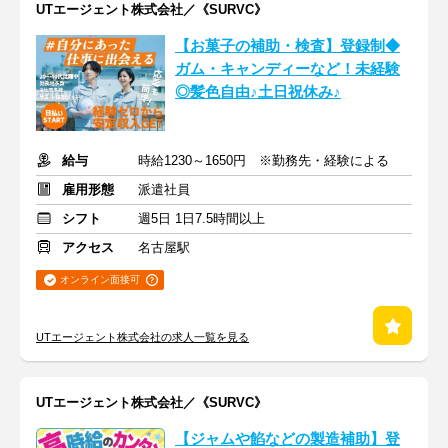
UTエージェント株式会社／《SURVC》
【お菓子の補助・検査】登録制◆
ガム・キャンディーなど！未経験
◎髪色自由♪土日祝休み♪
給与
時給1230～1650円 ※勤務先・経験による
雇用形態
派遣社員
シフト
週5日 1日7.5時間以上
アクセス
名古屋駅
オンライン面接可
UTエージェント株式会社の求人一覧を見る
UTエージェント株式会社／《SURVC》
【ジャムや餡などの製造補助】登