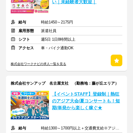
い｜未経験者大歓迎｜
給与
時給1450～2175円
雇用形態
派遣社員
シフト
週5日 1日8時間以上
アクセス
車・バイク通勤OK
株式会社ワークナビの求人一覧を見る
株式会社サンアップ 名古屋支社 （勤務地：藤が丘エリア）
【イベントSTAFF】登録制｜熱狂
のアジア大会/夏コンサートも！短
期/単発から楽しく稼ぐ★
給与
時給1300～1700円以上＋交通費支給※アジア大会手当もあり