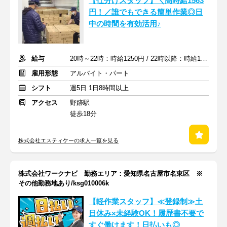
【仕分けスタッフ】＼高時給1563
円！／誰でもできる簡単作業◎日
中の時間を有効活用♪
給与
20時～22時：時給1250円 / 22時以降：時給1563円 ＋交通費
雇用形態
アルバイト・パート
シフト
週5日 1日8時間以上
アクセス
野跡駅
徒歩18分
株式会社エスティケーの求人一覧を見る
株式会社ワークナビ 勤務エリア：愛知県名古屋市名東区 ※
その他勤務地あり/ksg010006k
【軽作業スタッフ】≪登録制≫土
日休み×未経験OK！履歴書不要で
すぐ働けます！日払いも◎