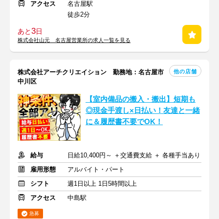
アクセス
名古屋駅
徒歩2分
3
あと
日
株式会社山元 名古屋営業所の求人一覧を見る
他の店舗
株式会社アーチクリエイション 勤務地：名古屋市
中川区
【室内備品の搬入・搬出】短期も
◎現金手渡し×日払い！友達と一緒
に＆履歴書不要でOK！
給与
日給10,400円～ ＋交通費支給 ＋ 各種手当あり
雇用形態
アルバイト・パート
シフト
週1日以上 1日5時間以上
アクセス
中島駅
急募