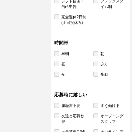
シフト自由・
フレックスタ
自己申告
イム制
完全週休2日制
(土日祝休み)
時間帯
早朝
朝
昼
夕方
夜
夜勤
応募時に嬉しい
履歴書不要
すぐ働ける
友達と応募歓
オープニング
迎
スタッフ
大量募集(10名
オンライン面