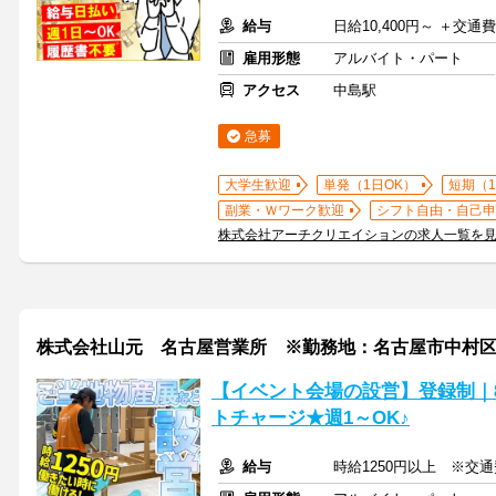
給与
日給10,400円～ ＋交通
雇用形態
アルバイト・パート
アクセス
中島駅
急募
大学生歓迎
単発（1日OK）
短期（
副業・Ｗワーク歓迎
シフト自由・自己申
株式会社アーチクリエイションの求人一覧を
株式会社山元 名古屋営業所 ※勤務地：名古屋市中村
【イベント会場の設営】登録制｜
トチャージ★週1～OK♪
給与
時給1250円以上 ※交