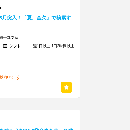
他
8月突入！「夏、金欠」で検索す
通費一部支給
シフト
週1日以上 1日3時間以上
以内OK）
る