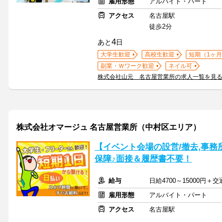
雇用形態
アルバイト・パート
アクセス
名古屋駅
徒歩2分
4
あと
日
大学生歓迎
高校生歓迎
短期（1ヶ月
副業・Ｗワーク歓迎
ネイル可
株式会社山元 名古屋営業所の求人一覧を見
株式会社オマージュ 名古屋営業所（中村区エリア）
【イベント会場の設営/撤去,事
保障♪面接＆履歴書不要！
給与
日給4700～15000円＋
雇用形態
アルバイト・パート
アクセス
名古屋駅