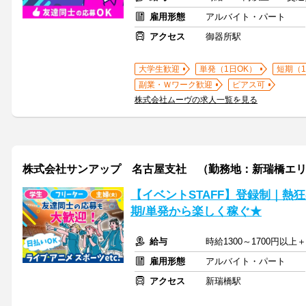
雇用形態
アルバイト・パート
アクセス
御器所駅
大学生歓迎
単発（1日OK）
短期（
副業・Ｗワーク歓迎
ピアス可
株式会社ムーヴの求人一覧を見る
株式会社サンアップ 名古屋支社 （勤務地：新瑞橋エ
【イベントSTAFF】登録制｜熱
期/単発から楽しく稼ぐ★
給与
時給1300～1700円
雇用形態
アルバイト・パート
アクセス
新瑞橋駅