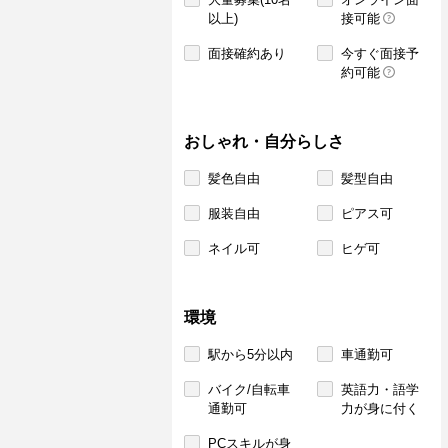
以上)
接可能
面接確約あり
今すぐ面接予
約可能
おしゃれ・自分らしさ
髪色自由
髪型自由
服装自由
ピアス可
ネイル可
ヒゲ可
環境
駅から5分以内
車通勤可
バイク/自転車
英語力・語学
通勤可
力が身に付く
PCスキルが身