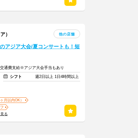
リア）
他の店舗
狂のアジア大会/夏コンサートも！短
以上＋交通費支給※アジア大会手当もあり
シフト
週2日以上 1日4時間以上
1ヶ月以内OK）
フ
を見る