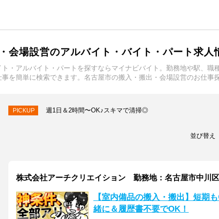
・会場設営のアルバイト・バイト・パート求人
イト・アルバイト・パートを探すならマイナビバイト。勤務地や駅、職
仕事を簡単に検索できます。名古屋市の搬入・搬出・会場設営のお仕事
週1日＆2時間〜OK♪スキマで清掃◎
PICKUP
並び替え
株式会社アーチクリエイション 勤務地：名古屋市中川
【室内備品の搬入・搬出】短期も
緒に＆履歴書不要でOK！