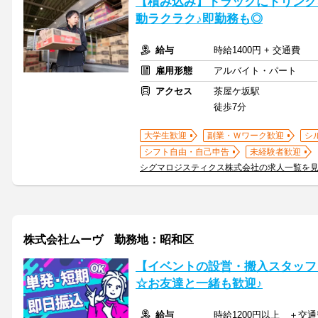
【積み込み】トラックにドリンク
動ラクラク♪即勤務も◎
給与
時給1400円 + 交通費
雇用形態
アルバイト・パート
アクセス
茶屋ケ坂駅
徒歩7分
大学生歓迎
副業・Ｗワーク歓迎
シ
シフト自由・自己申告
未経験者歓迎
シグマロジスティクス株式会社の求人一覧を
株式会社ムーヴ 勤務地：昭和区
【イベントの設営・搬入スタッフ
☆お友達と一緒も歓迎♪
給与
時給1200円以上 ＋交