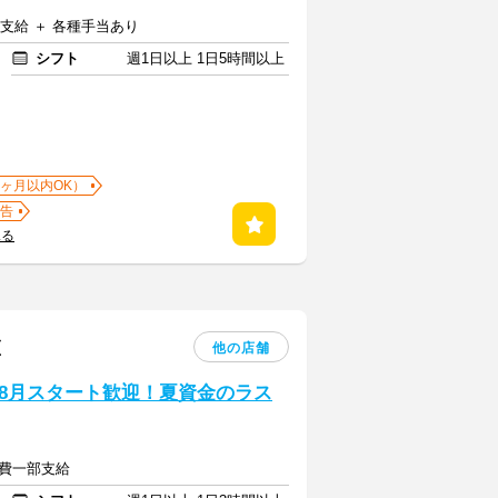
費支給 ＋ 各種手当あり
シフト
週1日以上 1日5時間以上
1ヶ月以内OK）
告
見る
区
他の店舗
8月スタート歓迎！夏資金のラス
通費一部支給