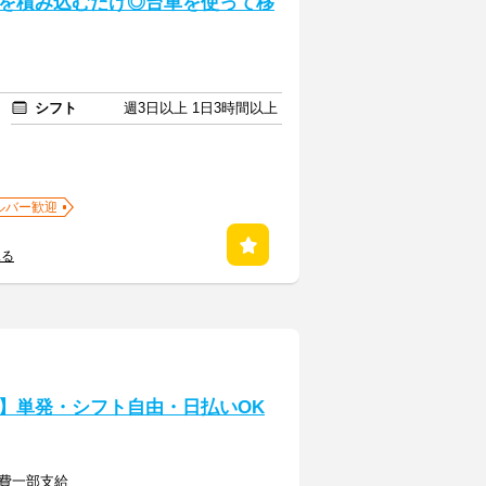
を積み込むだけ◎台車を使って移
シフト
週3日以上 1日3時間以上
ルバー歓迎
見る
】単発・シフト自由・日払いOK
通費一部支給