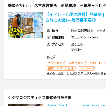
株式会社山元 名古屋営業所 ※勤務地：三越星ヶ丘店 
【イベント会場の設営】登録制｜
る前に★週1～履歴書不要◎
給与
時給1250円以上 ※交
雇用形態
アルバイト・パート
アクセス
星ケ丘駅
徒歩2分
4
あと
日
大学生歓迎
高校生歓迎
短期（1ヶ月
副業・Ｗワーク歓迎
ネイル可
株式会社山元 名古屋営業所の求人一覧を見
シグマロジスティクス株式会社/VM東