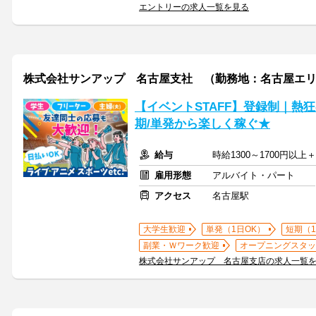
エントリーの求人一覧を見る
株式会社サンアップ 名古屋支社 （勤務地：名古屋エ
【イベントSTAFF】登録制｜熱
期/単発から楽しく稼ぐ★
給与
時給1300～1700円
雇用形態
アルバイト・パート
アクセス
名古屋駅
大学生歓迎
単発（1日OK）
短期（
副業・Ｗワーク歓迎
オープニングスタッ
株式会社サンアップ 名古屋支店の求人一覧