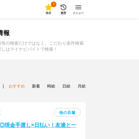
0
保存
履歴
メニュー
情報
種等の検索だけではなく、こだわり条件検索
探しはマイナビバイトで検索！
|
おすすめ
新着
時給
日給
月給
区
他の店舗
◎現金手渡し×日払い！友達と一