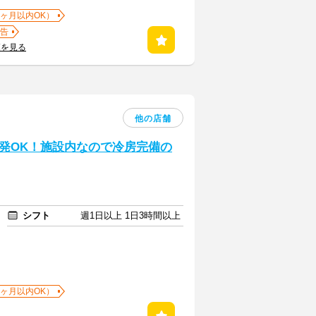
1ヶ月以内OK）
告
覧を見る
他の店舗
発OK！施設内なので冷房完備の
シフト
週1日以上 1日3時間以上
1ヶ月以内OK）