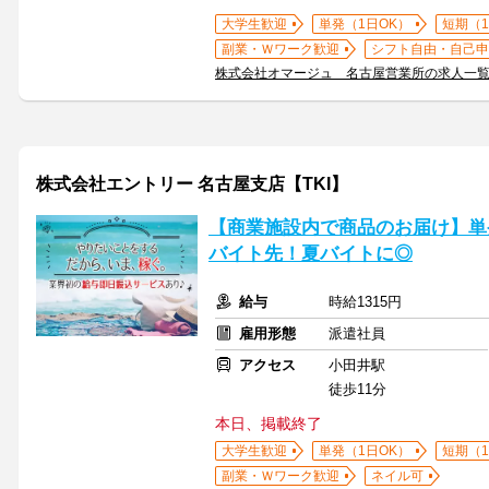
大学生歓迎
単発（1日OK）
短期（
副業・Ｗワーク歓迎
シフト自由・自己申
株式会社オマージュ 名古屋営業所の求人一
株式会社エントリー 名古屋支店【TKI】
【商業施設内で商品のお届け】単
バイト先！夏バイトに◎
給与
時給1315円
雇用形態
派遣社員
アクセス
小田井駅
徒歩11分
本日、掲載終了
大学生歓迎
単発（1日OK）
短期（
副業・Ｗワーク歓迎
ネイル可