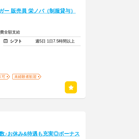
カタイガー 販売員 栄ノバ（制服貸与）
交通費全額支給
シフト
週5日 1日7.5時間以上
ス可
未経験者歓迎
数♪お休み&待遇も充実◎ボーナス