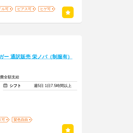
イル可
ピアス可
ヒゲ可
カタイガー 通訳販売 栄ノバ（制服有）
交通費全額支給
シフト
週5日 1日7.5時間以上
ス可
髪色自由