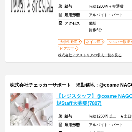
給与
時給1200円＋交通費
雇用形態
アルバイト・パート
アクセス
栄駅
徒歩6分
大学生歓迎
ネイル可
シルバー歓迎
ピアス可
株式会社アダストリアの求人一覧を見る
株式会社チェッカーサポート ※勤務地：@cosme NAGOY
【レジスタッフ】@cosme NA
規Staff大募集(7807)
給与
時給1250円以上 ★土
雇用形態
アルバイト・パート