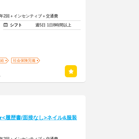
与年2回＋インセンティブ＋交通費
シフト
週5日 1日8時間以上
支給
社会保険完備
る
<履歴書/面接なし>ネイル&服装
与年2回＋インセンティブ＋交通費