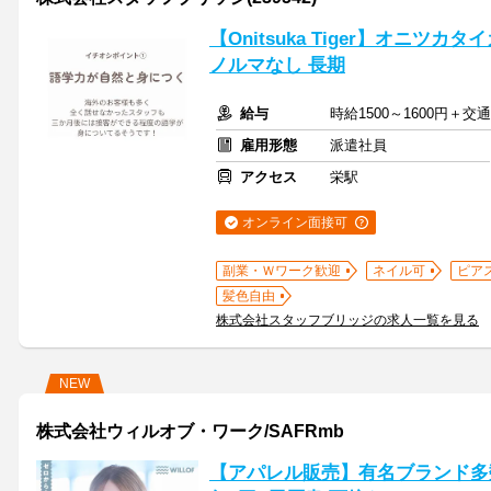
【Onitsuka Tiger】オニツ
ノルマなし 長期
給与
時給1500～1600円＋
雇用形態
派遣社員
アクセス
栄駅
オンライン面接可
副業・Ｗワーク歓迎
ネイル可
ピア
髪色自由
株式会社スタッフブリッジの求人一覧を見る
NEW
株式会社ウィルオブ・ワーク/SAFRmb
【アパレル販売】有名ブランド多