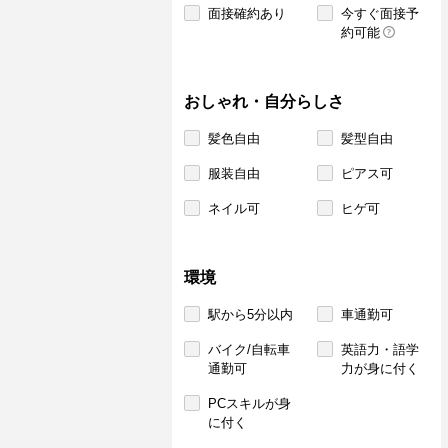
面接確約あり
今すぐ面接予
約可能
おしゃれ・自分らしさ
髪色自由
髪型自由
服装自由
ピアス可
ネイル可
ヒゲ可
環境
駅から5分以内
車通勤可
バイク/自転車
英語力・語学
通勤可
力が身に付く
PCスキルが身
に付く