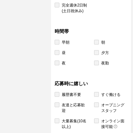
完全週休2日制
(土日祝休み)
時間帯
早朝
朝
昼
夕方
夜
夜勤
応募時に嬉しい
履歴書不要
すぐ働ける
友達と応募歓
オープニング
迎
スタッフ
大量募集(10名
オンライン面
以上)
接可能