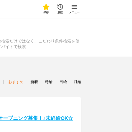
保存
履歴
メニュー
の検索だけではなく、こだわり条件検索を使
ビバイトで検索！
|
おすすめ
新着
時給
日給
月給
ッフ】オープニング募集！♪未経験OK☆