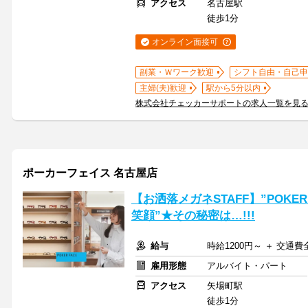
アクセス
名古屋駅
徒歩1分
オンライン面接可
副業・Ｗワーク歓迎
シフト自由・自己申
主婦(夫)歓迎
駅から5分以内
株式会社チェッカーサポートの求人一覧を見
ポーカーフェイス 名古屋店
【お洒落メガネSTAFF】”POKE
笑顔”★その秘密は…!!!
給与
時給1200円～ ＋ 交通
雇用形態
アルバイト・パート
アクセス
矢場町駅
徒歩1分