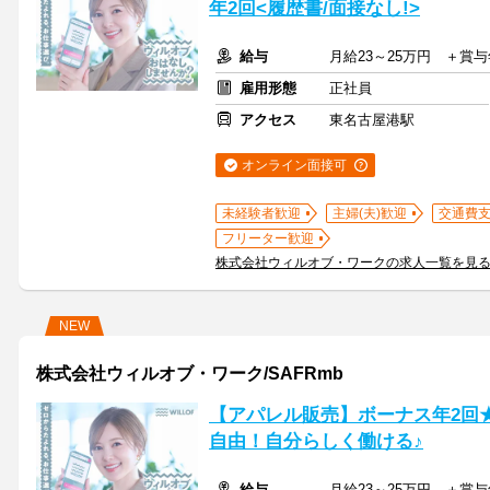
年2回<履歴書/面接なし!>
給与
月給23～25万円 ＋賞
雇用形態
正社員
アクセス
東名古屋港駅
オンライン面接可
未経験者歓迎
主婦(夫)歓迎
交通費
フリーター歓迎
株式会社ウィルオブ・ワークの求人一覧を見
NEW
株式会社ウィルオブ・ワーク/SAFRmb
【アパレル販売】ボーナス年2回★
自由！自分らしく働ける♪
給与
月給23～25万円 ＋賞