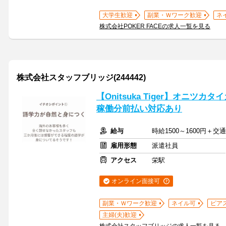
大学生歓迎
副業・Ｗワーク歓迎
ネ
株式会社POKER FACEの求人一覧を見る
株式会社スタッフブリッジ(244442)
【Onitsuka Tiger】オニツ
稼働分前払い対応あり
給与
時給1500～1600円＋
雇用形態
派遣社員
アクセス
栄駅
オンライン面接可
副業・Ｗワーク歓迎
ネイル可
ピア
主婦(夫)歓迎