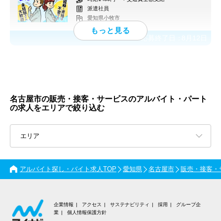
派遣社員
愛知県小牧市
応募終了日：
8月12日
名古屋市の販売・接客・サービスのアルバイト・パート
の求人をエリアで絞り込む
エリア
アルバイト探し・バイト求人TOP
愛知県
名古屋市
販売・接客・
企業情報
アクセス
サステナビリティ
採用
グループ企
業
個人情報保護方針