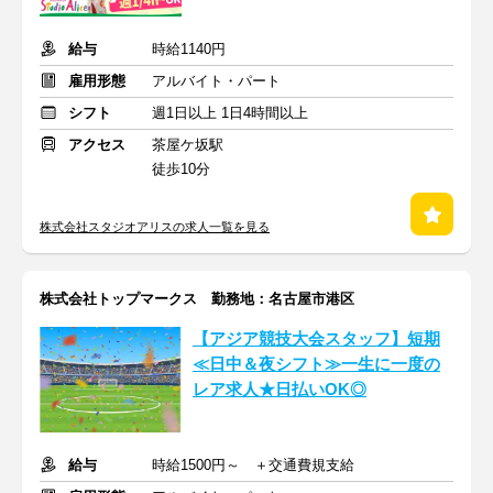
給与
時給1140円
雇用形態
アルバイト・パート
シフト
週1日以上 1日4時間以上
アクセス
茶屋ケ坂駅
徒歩10分
株式会社スタジオアリスの求人一覧を見る
株式会社トップマークス 勤務地：名古屋市港区
【アジア競技大会スタッフ】短期
≪日中＆夜シフト≫一生に一度の
レア求人★日払いOK◎
給与
時給1500円～ ＋交通費規支給