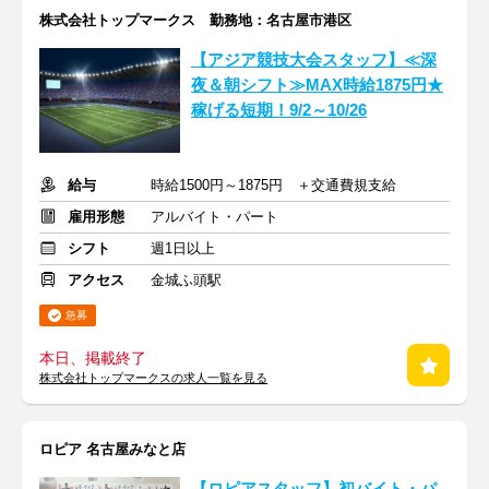
株式会社トップマークス 勤務地：名古屋市港区
【アジア競技大会スタッフ】≪深
夜＆朝シフト≫MAX時給1875円★
稼げる短期！9/2～10/26
給与
時給1500円～1875円 ＋交通費規支給
雇用形態
アルバイト・パート
シフト
週1日以上
アクセス
金城ふ頭駅
急募
本日、掲載終了
株式会社トップマークスの求人一覧を見る
ロピア 名古屋みなと店