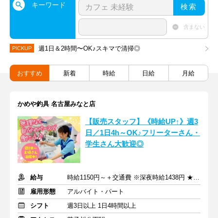
キーワード
検索
含まない
週1日＆2時間〜OK♪スキマで清掃◎
PICKUP
おすすめ
新着
時給
日給
月給
かめや釣具 名古屋みなと店
【販売スタッフ】《時給UP↑》週3
日／1日4h～OK♪フリーターさん・
学生さん大歓迎◎
給与
時給1150円～＋交通費 ※深夜時給1438円 ★1分単位で時給支給
雇用形態
アルバイト・パート
シフト
週3日以上 1日4時間以上