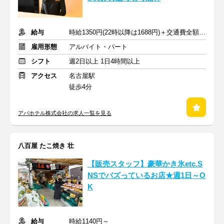
給与
時給1350円(22時以降は1688円)＋交通費全額支給
雇用形態
アルバイト・パート
シフト
週2日以上 1日4時間以上
アクセス
名古屋駅
徒歩4分
アパホテル株式会社の求人一覧を見る
八百屋 たこ焼き 壮
【販売スタッフ】豪華かき氷etc.S
NSでバズっているお店★週1日～O
K
給与
時給1140円～