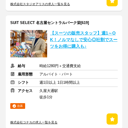
株式会社スタジオアリスの求人一覧を見る
SUIT SELECT 名古屋セントラルパーク栄[619]
【スーツの販売スタッフ】週1～O
K！ノルマなしで安心◎社割でスー
ツをお得に購入も♪
給与
時給1280円＋交通費支給
雇用形態
アルバイト・パート
シフト
週1日以上 1日1時間以上
アクセス
久屋大通駅
徒歩1分
急募
株式会社コナカの求人一覧を見る