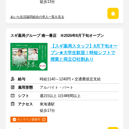
徒歩13分
あいち生活協同組合の求人一覧を見る
スギ薬局グループ 南一番店 ※2026年8月下旬オープン
【スギ薬局スタッフ】8月下旬オー
プン★大学生歓迎！時短シフトで
授業と両立◎社割あり
給与
時給1140～1240円＋交通費規定支給
雇用形態
アルバイト・パート
シフト
週2日以上 1日4時間以上
アクセス
東海通駅
徒歩17分
オンライン面接可