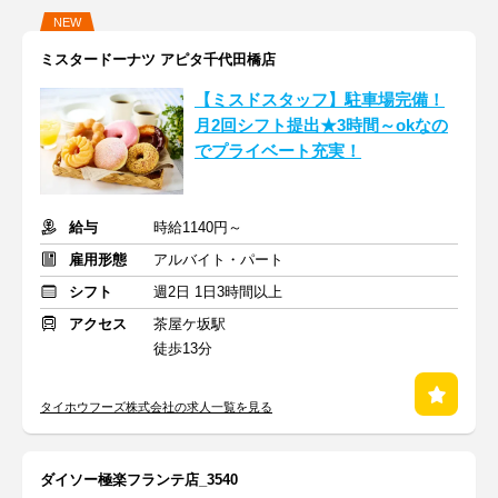
NEW
ミスタードーナツ アピタ千代田橋店
【ミスドスタッフ】駐車場完備！
月2回シフト提出★3時間～okなの
でプライベート充実！
給与
時給1140円～
雇用形態
アルバイト・パート
シフト
週2日 1日3時間以上
アクセス
茶屋ケ坂駅
徒歩13分
タイホウフーズ株式会社の求人一覧を見る
ダイソー極楽フランテ店_3540