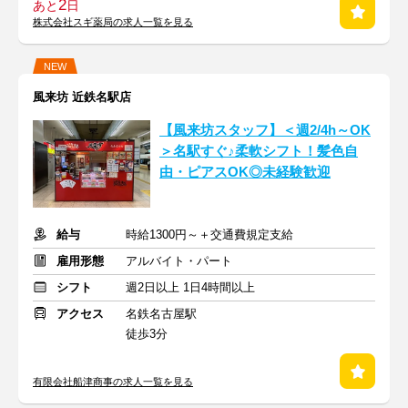
2
あと
日
株式会社スギ薬局の求人一覧を見る
NEW
風来坊 近鉄名駅店
【風来坊スタッフ】＜週2/4h～OK
＞名駅すぐ♪柔軟シフト！髪色自
由・ピアスOK◎未経験歓迎
給与
時給1300円～＋交通費規定支給
雇用形態
アルバイト・パート
シフト
週2日以上 1日4時間以上
アクセス
名鉄名古屋駅
徒歩3分
有限会社船津商事の求人一覧を見る