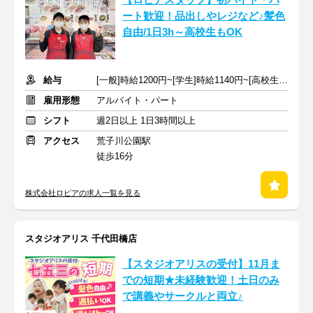
【ロピアスタッフ】初バイト・パ
ート歓迎！品出しやレジなど♪髪色
自由/1日3h～高校生もOK
給与
[一般]時給1200円~[学生]時給1140円~[高校生]時給1140円~+交通費
雇用形態
アルバイト・パート
シフト
週2日以上 1日3時間以上
アクセス
荒子川公園駅
徒歩16分
株式会社ロピアの求人一覧を見る
スタジオアリス 千代田橋店
【スタジオアリスの受付】11月ま
での短期★未経験歓迎！土日のみ
で講義やサークルと両立♪