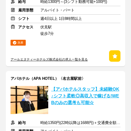
給与
時給1300円～(3シフト勤務可能+100円)
雇用形態
アルバイト・パート
シフト
週4日以上 1日8時間以上
アクセス
伏見駅
徒歩7分
急募
アールエヌティーホテルズ株式会社の求人一覧を見る
アパホテル（APA HOTEL）〈名古屋駅前〉
【アパホテルスタッフ】未経験OK
♪シフト柔軟◎高収入で稼げる!WE
Bのみの選考も可能☆
給与
時給1350円(22時以降は1688円)＋交通費全額支給