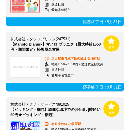
派遣社員
愛知県豊明市
応募終了日：
8月31日
株式会社スタッフブリッジ(247531)
【Manolo Blahnik】マノロ ブラニク（最大時給1650
円・期間限定）松坂屋名古屋
名古屋市営地下鉄名城線
矢場町駅
時給1550～1650円＋交通費全額支給
派遣社員
愛知県名古屋市
応募終了日：
8月31日
株式会社テクノ・サービス/891025
【ピッキング・梱包】綺麗な環境でのお仕事♪[時給14
50円★ピッキング・梱包]
名鉄小牧線
小牧原駅
時給1450円～ + 交通費全額支給