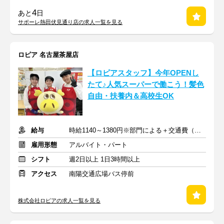
4
あと
日
サポーレ熱田伏見通り店の求人一覧を見る
ロピア 名古屋茶屋店
【ロピアスタッフ】今年OPENし
たて♪人気スーパーで働こう！髪色
自由・扶養内＆高校生OK
給与
時給1140～1380円※部門による＋交通費（社内規定による）
雇用形態
アルバイト・パート
シフト
週2日以上 1日3時間以上
アクセス
南陽交通広場バス停前
株式会社ロピアの求人一覧を見る