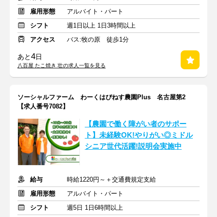
雇用形態
アルバイト・パート
シフト
週1日以上 1日3時間以上
アクセス
バス:牧の原 徒歩1分
4
あと
日
八百屋 たこ焼き 壮の求人一覧を見る
ソーシャルファーム わーくはぴねす農園Plus 名古屋第2
【求人番号7082】
【農園で働く障がい者のサポー
ト】未経験OK!やりがい◎ミドル
シニア世代活躍!説明会実施中
給与
時給1220円～＋交通費規定支給
雇用形態
アルバイト・パート
シフト
週5日 1日6時間以上