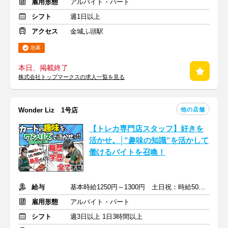
雇用形態
アルバイト・パート
シフト
週1日以上
アクセス
金城ふ頭駅
急募
本日、掲載終了
株式会社トップマークスの求人一覧を見る
他の店舗
Wonder Liz 1号店
【トレカ専門店スタッフ】好きを
活かせ。│”趣味の知識”を活かして
働けるバイトを召喚！
給与
基本時給1250円～1300円 土日祝：時給50円UP ＋交通費
雇用形態
アルバイト・パート
シフト
週3日以上 1日3時間以上