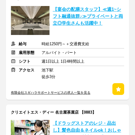
【宴会の配膳スタッフ】≪週1~シ
フト融通抜群♪≫プライベートと両
立◎学生さんも活躍中！
給与
時給1250円～＋交通費支給
雇用形態
アルバイト・パート
シフト
週1日以上 1日4時間以上
アクセス
池下駅
徒歩3分
有限会社スギハラサポートサービスの求人一覧を見る
クリエイトエス・ディー 名古屋茶屋店 【0883】
【ドラッグストアのレジ・品出
し】髪色自由＆ネイルok！おしゃ