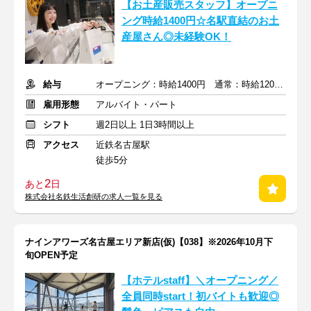
【お土産販売スタッフ】オープニ
ング時給1400円☆名駅直結のお土
産屋さん◎未経験OK！
給与
オープニング：時給1400円 通常：時給1200円～＋交通費全額支給
雇用形態
アルバイト・パート
シフト
週2日以上 1日3時間以上
アクセス
近鉄名古屋駅
徒歩5分
2
あと
日
株式会社名鉄生活創研の求人一覧を見る
ナインアワーズ名古屋エリア新店(仮)【038】※2026年10月下
旬OPEN予定
【ホテルstaff】＼オープニング／
全員同時start！初バイトも歓迎◎