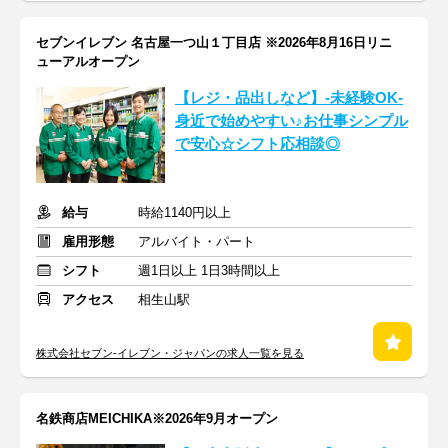
セブンイレブン 名古屋一つ山１丁目店 ※2026年8月16日リニ
ューアルオープン
【レジ・品出しなど】-未経験OK-
身近で始めやすい♪お仕事シンプル
で安心☆シフト応相談◎
給与
時給1140円以上
雇用形態
アルバイト・パート
シフト
週1日以上 1日3時間以上
アクセス
相生山駅
株式会社セブン-イレブン・ジャパンの求人一覧を見る
名鉄商店MEICHIKA※2026年9月オープン