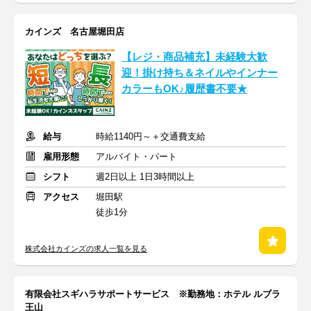
カインズ 名古屋堀田店
【レジ・商品補充】未経験大歓
迎！掛け持ち＆ネイルやインナー
カラーもOK♪履歴書不要★
給与
時給1140円～＋交通費支給
雇用形態
アルバイト・パート
シフト
週2日以上 1日3時間以上
アクセス
堀田駅
徒歩1分
株式会社カインズの求人一覧を見る
有限会社スギハラサポートサービス ※勤務地：ホテル ルブラ
王山