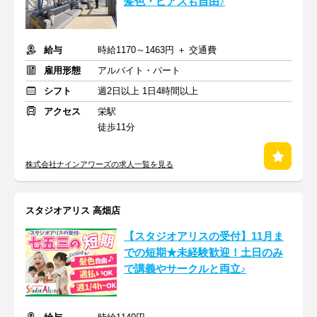
髪色・ピアスも自由♪
給与
時給1170～1463円 ＋ 交通費
雇用形態
アルバイト・パート
シフト
週2日以上 1日4時間以上
アクセス
栄駅
徒歩11分
株式会社ナインアワーズの求人一覧を見る
スタジオアリス 高畑店
【スタジオアリスの受付】11月ま
での短期★未経験歓迎！土日のみ
で講義やサークルと両立♪