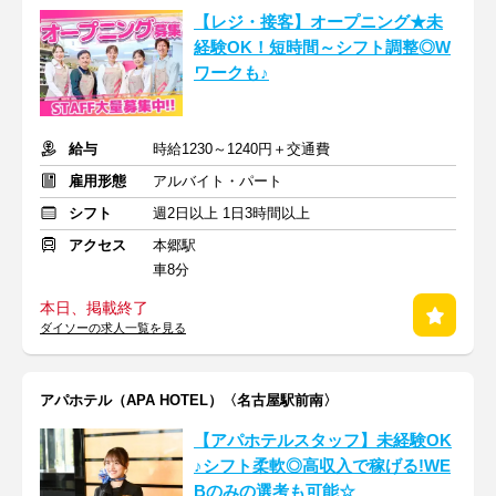
【レジ・接客】オープニング★未
経験OK！短時間～シフト調整◎W
ワークも♪
給与
時給1230～1240円＋交通費
雇用形態
アルバイト・パート
シフト
週2日以上 1日3時間以上
アクセス
本郷駅
車8分
本日、掲載終了
ダイソーの求人一覧を見る
アパホテル（APA HOTEL）〈名古屋駅前南〉
【アパホテルスタッフ】未経験OK
♪シフト柔軟◎高収入で稼げる!WE
Bのみの選考も可能☆