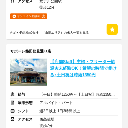
アクセス
荒子川公園駅
徒歩12分
オンライン面接可
かめや釣具株式会社 （山陽エリア）の求人一覧を見る
サポーレ熱田伏見通り店
【店舗Staff】主婦・フリーター歓
迎★未経験OK！希望の時間で働け
る♪土日祝は時給1350円
給与
【平日】時給1250円～【土日祝】時給1350円～＋交通費支給
雇用形態
アルバイト・パート
シフト
週2日以上 1日3時間以上
アクセス
西高蔵駅
徒歩7分