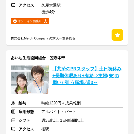
アクセス
久屋大通駅
徒歩4分
オンライン面接可
株式会社Merch Company の求人一覧を見る
あいち生活協同組合 笠寺本部
【共済のPRスタッフ】土日祝休み
+長期休暇あり+有給⇒主婦(夫)の
願いが叶う職場♪週3～
給与
時給1220円＋成果報酬
雇用形態
アルバイト・パート
シフト
週3日以上 1日4時間以上
アクセス
桜駅