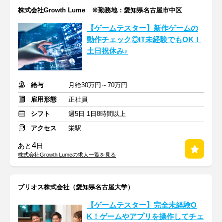
株式会社Growth Lume ※勤務地：愛知県名古屋市中区
【ゲームテスター】新作ゲームの
動作チェック◎IT未経験でもOK！
土日祝休み♪
給与
月給30万円～70万円
雇用形態
正社員
シフト
週5日 1日8時間以上
アクセス
栄駅
4
あと
日
株式会社Growth Lumeの求人一覧を見る
プリオス株式会社（愛知県名古屋大学）
【ゲームテスター】完全未経験O
K！ゲームやアプリを操作してチェ