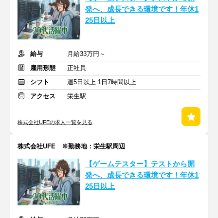
発へ、成長できる環境です！年休1
25日以上
給与
月給33万円～
雇用形態
正社員
シフト
週5日以上 1日7時間以上
アクセス
栄生駅
株式会社UFEの求人一覧を見る
株式会社UFE ※勤務地：栄生駅周辺
【ゲームテスター】テストから開
発へ、成長できる環境です！年休1
25日以上