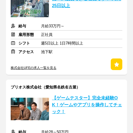
25日以上
給与
月給33万円～
雇用形態
正社員
シフト
週5日以上 1日7時間以上
アクセス
池下駅
株式会社UFEの求人一覧を見る
プリオス株式会社（愛知県名鉄名古屋）
【ゲームテスター】完全未経験O
K！ゲームやアプリを操作してチェ
ック！
給与
月給28～50万円