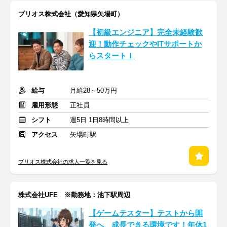
プリオス株式会社（愛知県矢場町）
【初級エンジニア】完全未経験歓
迎！動作チェックやITサポートか
らスタート！
給与
月給28～50万円
雇用形態
正社員
シフト
週5日 1日8時間以上
アクセス
矢場町駅
プリオス株式会社の求人一覧を見る
株式会社UFE ※勤務地：池下駅周辺
【ゲームテスター】テストから開
発へ、成長できる環境です！年休1