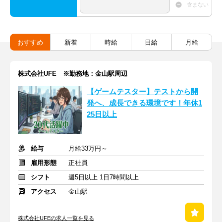
含まない
おすすめ
新着
時給
日給
月給
株式会社UFE ※勤務地：金山駅周辺
【ゲームテスター】テストから開
発へ、成長できる環境です！年休1
25日以上
給与
月給33万円～
雇用形態
正社員
シフト
週5日以上 1日7時間以上
アクセス
金山駅
株式会社UFEの求人一覧を見る