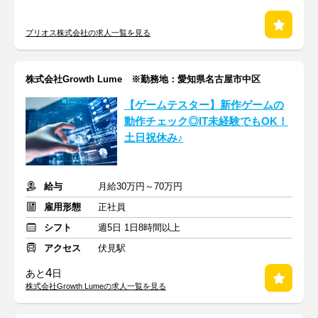
プリオス株式会社の求人一覧を見る
株式会社Growth Lume ※勤務地：愛知県名古屋市中区
【ゲームテスター】新作ゲームの
動作チェック◎IT未経験でもOK！
土日祝休み♪
給与
月給30万円～70万円
雇用形態
正社員
シフト
週5日 1日8時間以上
アクセス
伏見駅
4
あと
日
株式会社Growth Lumeの求人一覧を見る