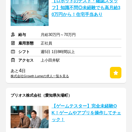
【ロボットのテスト・確認スタッ
フ】知識不問◎未経験でも高月給3
0万円から！住宅手当あり
給与
月給30万円～70万円
雇用形態
正社員
シフト
週5日 1日8時間以上
アクセス
上小田井駅
4
あと
日
株式会社Growth Lumeの求人一覧を見る
プリオス株式会社（愛知県矢場町）
【ゲームテスター】完全未経験O
K！ゲームやアプリを操作してチェ
ック！