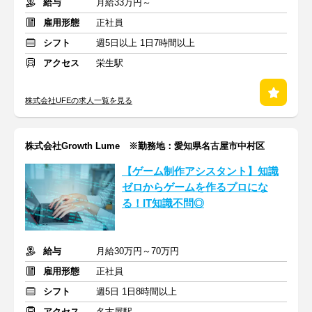
給与
月給33万円～
雇用形態
正社員
シフト
週5日以上 1日7時間以上
アクセス
栄生駅
株式会社UFEの求人一覧を見る
株式会社Growth Lume ※勤務地：愛知県名古屋市中村区
【ゲーム制作アシスタント】知識
ゼロからゲームを作るプロにな
る！IT知識不問◎
給与
月給30万円～70万円
雇用形態
正社員
シフト
週5日 1日8時間以上
アクセス
名古屋駅