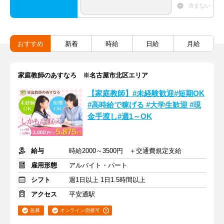
含まない
おすすめ
新着
時給
日給
月給
家庭教師のあすなろ ※名古屋市北区エリア
【家庭教師】#未経験歓迎#短期OK
#高時給で稼げる #大学生歓迎 #現
金手渡し#週1～OK
給与
時給2000～3500円 ＋交通費規定支給
雇用形態
アルバイト・パート
シフト
週1日以上 1日1.5時間以上
アクセス
平安通駅
急募
オンライン面接可