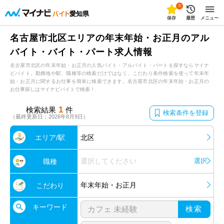
0
愛知県
保存
履歴
メニュー
名古屋市北区エリアの年末年始・お正月のアル
バイト・バイト・パート求人情報
名古屋市北区の年末年始・お正月の人気バイト・アルバイト・パートを探すならマイナ
ビバイト。勤務地や駅、職種等の検索だけではなく、こだわり条件検索を使って年末年
始・お正月に関するお仕事を簡単に検索できます。名古屋市北区の年末年始・お正月の
お仕事探しはマイナビバイトで検索！
1
検索結果
件
検索条件を登録
（最終更新日：2026年8月9日）
エリア/駅
北区
選択してください
選択
職種
年末年始・お正月
こだわり
キーワード
検索