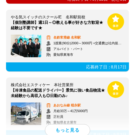
やる気スイッチのスクールIE 名和駅前校
【個別塾講師】週1日～◎教える事が好きな方歓迎★
経験は不要です★
名鉄常滑線
名和駅
1授業(90分)2000～3000円 +交通費は社内規定に準じて支給
アルバイト・パート
愛知県東海市
応募終了日：
8月17日
株式会社エスティケー 本社営業所
【冷凍食品の配送ドライバー】景気に強い食品物流★
未経験から高収入も◎日勤のみ♪
あおなみ線
稲永駅
月給33万～41万5000円
正社員
愛知県名古屋市
応募終了日：
9月3日