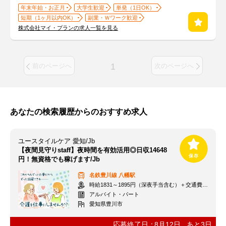
年末年始・お正月
大学生歓迎
単発（1日OK）
短期（1ヶ月以内OK）
副業・Ｗワーク歓迎
株式会社マイ・プランの求人一覧を見る
1
前のページへ
次のページへ
あなたの検索履歴からのおすすめ求人
ユースタイルケア 愛知/Jb
【夜間見守りstaff】夜時間を有効活用◎日収14648
円！無資格でも稼げます/Jb
名鉄豊川線
八幡駅
時給1831～1895円（深夜手当含む）＋交通費支給
アルバイト・パート
愛知県豊川市
応募終了日：
8月12日
あと
3
日