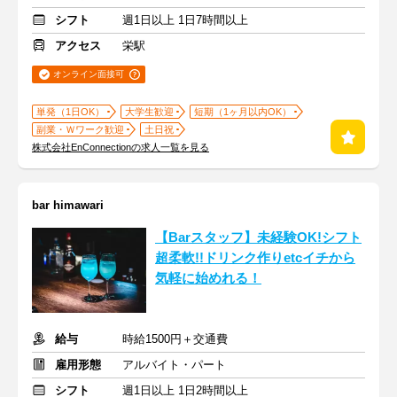
シフト
週1日以上 1日7時間以上
アクセス
栄駅
オンライン面接可
単発（1日OK）
大学生歓迎
短期（1ヶ月以内OK）
副業・Ｗワーク歓迎
土日祝
株式会社EnConnectionの求人一覧を見る
bar himawari
【Barスタッフ】未経験OK!シフト
超柔軟!!ドリンク作りetcイチから
気軽に始めれる！
給与
時給1500円＋交通費
雇用形態
アルバイト・パート
シフト
週1日以上 1日2時間以上