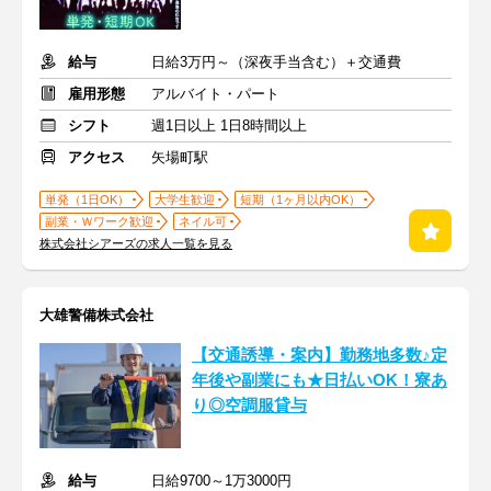
給与
日給3万円～（深夜手当含む）＋交通費
雇用形態
アルバイト・パート
シフト
週1日以上 1日8時間以上
アクセス
矢場町駅
単発（1日OK）
大学生歓迎
短期（1ヶ月以内OK）
副業・Ｗワーク歓迎
ネイル可
株式会社シアーズの求人一覧を見る
大雄警備株式会社
【交通誘導・案内】勤務地多数♪定
年後や副業にも★日払いOK！寮あ
り◎空調服貸与
給与
日給9700～1万3000円