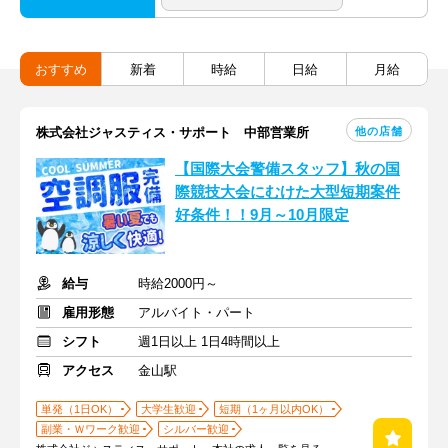
おすすめ
新着
時給
日給
月給
他の店舗
株式会社ジャスティス・サポート 中部営業所
【国際大会警備スタッフ】秋の国
際競技大会にむけた大型短期案件
好条件！！9月～10月限定
給与
時給2000円～
雇用形態
アルバイト・パート
シフト
週1日以上 1日4時間以上
アクセス
金山駅
単発（1日OK）
大学生歓迎
短期（1ヶ月以内OK）
副業・Ｗワーク歓迎
シルバー歓迎