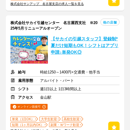
株式会社サンアップ 名古屋支店の求人一覧を見る
他の店舗
株式会社サカイ引越センター 名古屋西支社 ※20
25年5月リニューアルオープン
【サカイの引越スタッフ】登録制*
夏だけ短期もOK！シフトはアプリ
申請♪単発OK◎
給与
時給1250～1400円+交通費・他手当
雇用形態
アルバイト・パート
シフト
週1日以上 1日3時間以上
アクセス
金山駅
オンライン面接可
単発（1日OK）
大学生歓迎
高校生歓迎
短期（1ヶ月以内OK）
副業・Ｗワーク歓迎