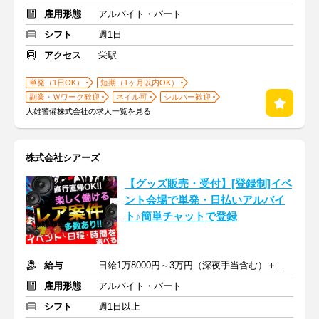
雇用形態
アルバイト・パート
シフト
週1日
アクセス
栄駅
単発（1日OK）
短期（1ヶ月以内OK）
副業・Ｗワーク歓迎
ネイル可
シルバー歓迎
大雄警備株式会社の求人一覧を見る
株式会社シアーズ
【グッズ販売・受付】[登録制]イベ
ント会場で単発・日払いアルバイ
ト♪簡単チャットで登録
給与
日給1万8000円～3万円（深夜手当含む）＋交通費
雇用形態
アルバイト・パート
シフト
週1日以上