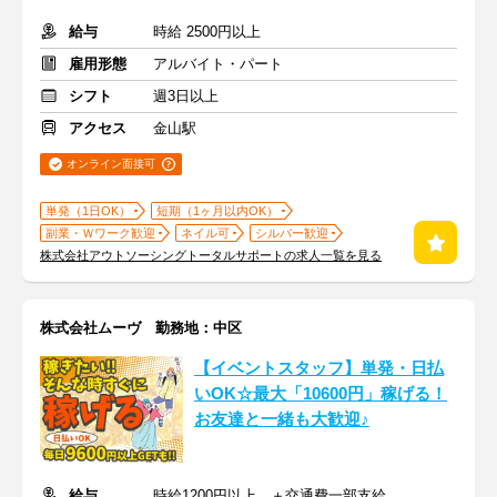
給与
時給 2500円以上
雇用形態
アルバイト・パート
シフト
週3日以上
アクセス
金山駅
オンライン面接可
単発（1日OK）
短期（1ヶ月以内OK）
副業・Ｗワーク歓迎
ネイル可
シルバー歓迎
株式会社アウトソーシングトータルサポートの求人一覧を見る
株式会社ムーヴ 勤務地：中区
【イベントスタッフ】単発・日払
いOK☆最大「10600円」稼げる！
お友達と一緒も大歓迎♪
給与
時給1200円以上 ＋交通費一部支給