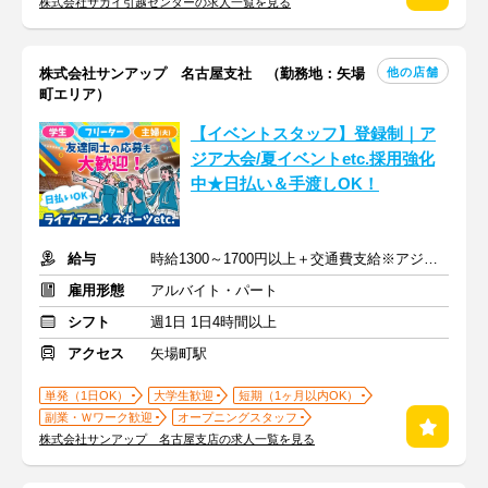
株式会社サカイ引越センターの求人一覧を見る
他の店舗
株式会社サンアップ 名古屋支社 （勤務地：矢場
町エリア）
【イベントスタッフ】登録制｜ア
ジア大会/夏イベントetc.採用強化
中★日払い＆手渡しOK！
給与
時給1300～1700円以上＋交通費支給※アジア大会手当もあり
雇用形態
アルバイト・パート
シフト
週1日 1日4時間以上
アクセス
矢場町駅
単発（1日OK）
大学生歓迎
短期（1ヶ月以内OK）
副業・Ｗワーク歓迎
オープニングスタッフ
株式会社サンアップ 名古屋支店の求人一覧を見る