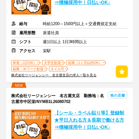
⇒積極採用中！日払いOK♪
給与
時給1200～1500円以上＋交通費規定支給
雇用形態
派遣社員
シフト
週1日以上 1日3時間以上
アクセス
栄駅
単発（1日OK）
大学生歓迎
短期（1ヶ月以内OK）
副業・Ｗワーク歓迎
ネイル可
株式会社リージェンシー 名古屋支店の求人一覧を見る
NEW
他の店舗
株式会社リージェンシー 名古屋支店 勤務地：名
古屋市中区栄/NYMB1L26080702
【シール・ラベル貼り等】登録制
★平日入れる方＆長期で働ける方
⇒積極採用中！日払いOK♪