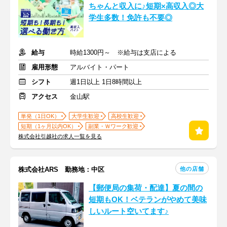
ちゃんと収入に♪短期×高収入◎大
学生多数！免許も不要◎
給与
時給1300円～ ※給与は支店による
雇用形態
アルバイト・パート
シフト
週1日以上 1日8時間以上
アクセス
金山駅
単発（1日OK）
大学生歓迎
高校生歓迎
短期（1ヶ月以内OK）
副業・Ｗワーク歓迎
株式会社引越社の求人一覧を見る
他の店舗
株式会社ARS 勤務地：中区
【郵便局の集荷・配達】夏の間の
短期もOK！ベテランがやめて美味
しいルート空いてます♪