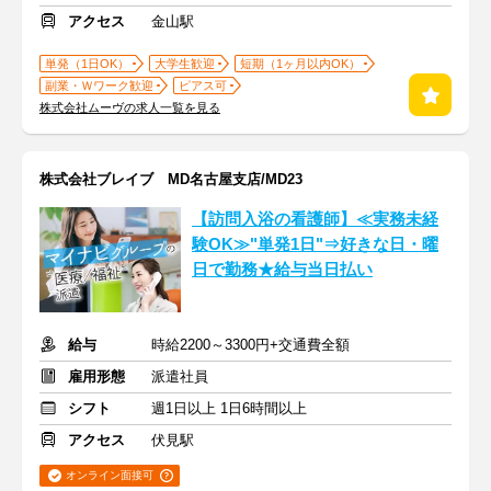
アクセス
金山駅
単発（1日OK）
大学生歓迎
短期（1ヶ月以内OK）
副業・Ｗワーク歓迎
ピアス可
株式会社ムーヴの求人一覧を見る
株式会社ブレイブ MD名古屋支店/MD23
【訪問入浴の看護師】≪実務未経
験OK≫"単発1日"⇒好きな日・曜
日で勤務★給与当日払い
給与
時給2200～3300円+交通費全額
雇用形態
派遣社員
シフト
週1日以上 1日6時間以上
アクセス
伏見駅
オンライン面接可