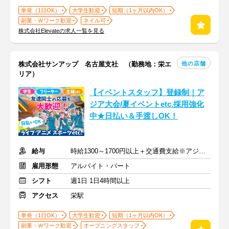
単発（1日OK）
大学生歓迎
短期（1ヶ月以内OK）
副業・Ｗワーク歓迎
ネイル可
株式会社Elevateの求人一覧を見る
他の店舗
株式会社サンアップ 名古屋支社 （勤務地：栄エ
リア）
【イベントスタッフ】登録制｜ア
ジア大会/夏イベントetc.採用強化
中★日払い＆手渡しOK！
給与
時給1300～1700円以上＋交通費支給※アジア大会手当もあり
雇用形態
アルバイト・パート
シフト
週1日 1日4時間以上
アクセス
栄駅
単発（1日OK）
大学生歓迎
短期（1ヶ月以内OK）
副業・Ｗワーク歓迎
オープニングスタッフ