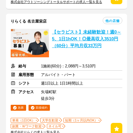
株式会社アウトソーシングトータルサポートの求人一覧を見る
他の店舗
りらくる 名古屋栄店
【セラピスト】未経験歓迎！週0～
5、1日1hOK！◎最高収入3510円
（60分）平均月収33万円
給与
1施術(60分)：2,088円～3,510円
雇用形態
アルバイト・パート
シフト
週1日以上 1日1時間以上
アクセス
矢場町駅
徒歩3分
急募
面接確約
単発（1日OK）
大学生歓迎
短期（1ヶ月以内OK）
副業・Ｗワーク歓迎
ネイル可
株式会社りらくの求人一覧を見る