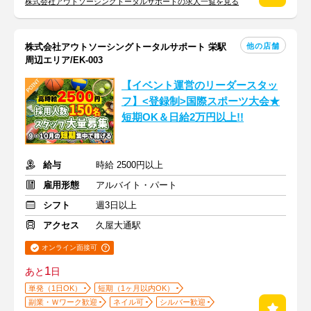
株式会社アウトソーシングトータルサポートの求人一覧を見る
他の店舗
株式会社アウトソーシングトータルサポート 栄駅
周辺エリア/EK-003
【イベント運営のリーダースタッ
フ】<登録制>国際スポーツ大会★
短期OK＆日給2万円以上!!
給与
時給 2500円以上
雇用形態
アルバイト・パート
シフト
週3日以上
アクセス
久屋大通駅
オンライン面接可
1
あと
日
単発（1日OK）
短期（1ヶ月以内OK）
副業・Ｗワーク歓迎
ネイル可
シルバー歓迎