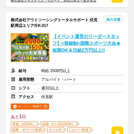
株式会社ジャスティス・サポート 本社の求人一覧を見る
他の店舗
株式会社アウトソーシングトータルサポート 伏見
駅周辺エリア/EK-017
【イベント運営のリーダースタッ
フ】<登録制>国際スポーツ大会★
短期OK＆日給2万円以上!!
給与
時給 2500円以上
雇用形態
アルバイト・パート
シフト
週3日以上
アクセス
伏見駅
オンライン面接可
1
あと
日
単発（1日OK）
短期（1ヶ月以内OK）
副業・Ｗワーク歓迎
ネイル可
シルバー歓迎