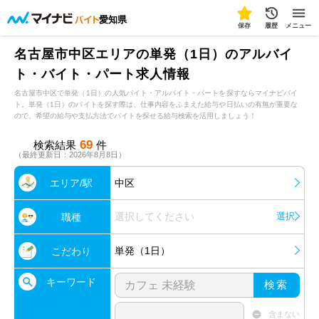
愛知県
保存
履歴
メニュー
名古屋市中区エリアの単発（1日）のアルバイ
ト・バイト・パート求人情報
名古屋市中区で単発（1日）の人気バイト・アルバイト・パートを探すならマイナビバイ
ト。単発（1日）のバイトを探す際は、仕事内容をふまえた給与や日払いの有無が重要な
ので、希望の給与や支払方法でバイトを探せる給与検索を活用しましょう！
69
検索結果
件
（最終更新日：2026年8月8日）
エリア/駅
中区
選択してください
選択
職種
単発（1日）
こだわり
キーワード
検索
含まない