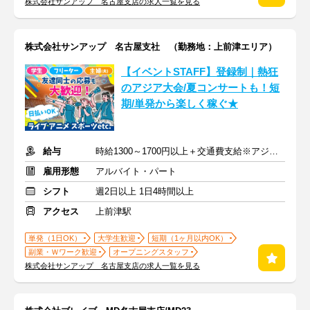
株式会社サンアップ 名古屋支店の求人一覧を見る
株式会社サンアップ 名古屋支社 （勤務地：上前津エリア）
【イベントSTAFF】登録制｜熱狂
のアジア大会/夏コンサートも！短
期/単発から楽しく稼ぐ★
給与
時給1300～1700円以上＋交通費支給※アジア大会手当もあり
雇用形態
アルバイト・パート
シフト
週2日以上 1日4時間以上
アクセス
上前津駅
単発（1日OK）
大学生歓迎
短期（1ヶ月以内OK）
副業・Ｗワーク歓迎
オープニングスタッフ
株式会社サンアップ 名古屋支店の求人一覧を見る