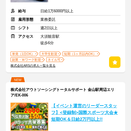
給与
日給1万6000円以上
雇用形態
業務委託
シフト
週2日以上
アクセス
大須観音駅
徒歩6分
単発（1日OK）
大学生歓迎
短期（1ヶ月以内OK）
副業・Ｗワーク歓迎
ネイル可
株式会社ARSの求人一覧を見る
NEW
株式会社アウトソーシングトータルサポート 金山駅周辺エリ
ア/EK-006
【イベント運営のリーダースタッ
フ】<登録制>国際スポーツ大会★
短期OK＆日給2万円以上!!