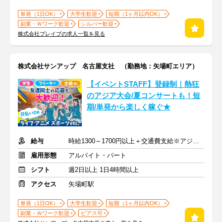
単発（1日OK）
大学生歓迎
短期（1ヶ月以内OK）
副業・Ｗワーク歓迎
シルバー歓迎
株式会社ブレイブの求人一覧を見る
株式会社サンアップ 名古屋支社 （勤務地：矢場町エリア）
【イベントSTAFF】登録制｜熱狂
のアジア大会/夏コンサートも！短
期/単発から楽しく稼ぐ★
給与
時給1300～1700円以上＋交通費支給※アジア大会手当もあり
雇用形態
アルバイト・パート
シフト
週2日以上 1日4時間以上
アクセス
矢場町駅
単発（1日OK）
大学生歓迎
短期（1ヶ月以内OK）
副業・Ｗワーク歓迎
ピアス可