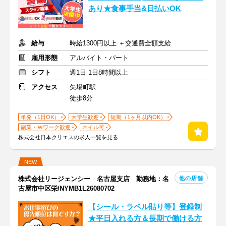
あり★食事手当&日払いOK
給与
時給1300円以上 ＋交通費全額支給
雇用形態
アルバイト・パート
シフト
週1日 1日8時間以上
アクセス
矢場町駅
徒歩8分
単発（1日OK）
大学生歓迎
短期（1ヶ月以内OK）
副業・Ｗワーク歓迎
ネイル可
株式会社日本クリエスの求人一覧を見る
NEW
他の店舗
株式会社リージェンシー 名古屋支店 勤務地：名
古屋市中区栄/NYMB1L26080702
【シール・ラベル貼り等】登録制
★平日入れる方＆長期で働ける方