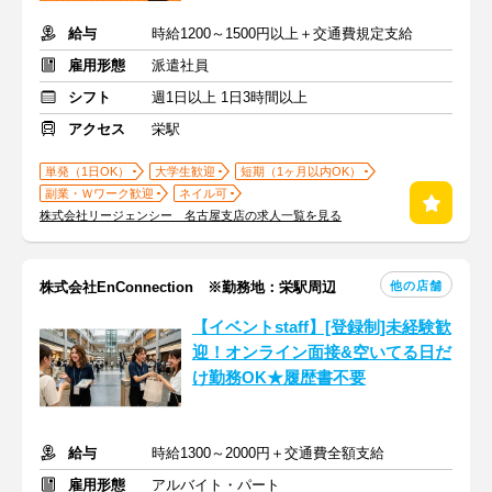
給与
時給1200～1500円以上＋交通費規定支給
雇用形態
派遣社員
シフト
週1日以上 1日3時間以上
アクセス
栄駅
単発（1日OK）
大学生歓迎
短期（1ヶ月以内OK）
副業・Ｗワーク歓迎
ネイル可
株式会社リージェンシー 名古屋支店の求人一覧を見る
他の店舗
株式会社EnConnection ※勤務地：栄駅周辺
【イベントstaff】[登録制]未経験歓
迎！オンライン面接&空いてる日だ
け勤務OK★履歴書不要
給与
時給1300～2000円＋交通費全額支給
雇用形態
アルバイト・パート