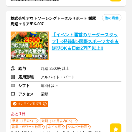
他の店舗
株式会社アウトソーシングトータルサポート 栄駅
周辺エリア/EK-007
【イベント運営のリーダースタッ
フ】<登録制>国際スポーツ大会★
短期OK＆日給2万円以上!!
給与
時給 2500円以上
雇用形態
アルバイト・パート
シフト
週3日以上
アクセス
栄駅
オンライン面接可
1
あと
日
単発（1日OK）
短期（1ヶ月以内OK）
副業・Ｗワーク歓迎
ネイル可
シルバー歓迎