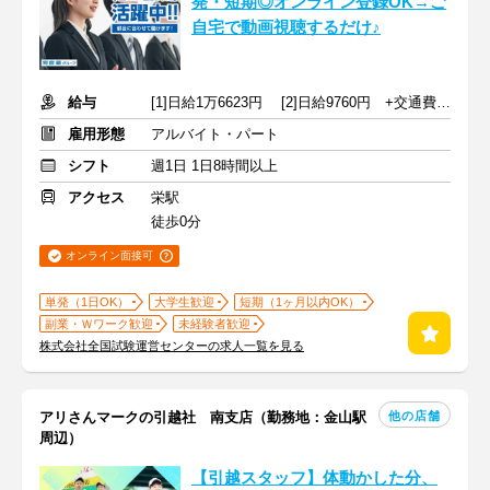
発・短期◎オンライン登録OK→ご
自宅で動画視聴するだけ♪
給与
[1]日給1万6623円 [2]日給9760円 +交通費規定支給
雇用形態
アルバイト・パート
シフト
週1日 1日8時間以上
アクセス
栄駅
徒歩0分
オンライン面接可
単発（1日OK）
大学生歓迎
短期（1ヶ月以内OK）
副業・Ｗワーク歓迎
未経験者歓迎
株式会社全国試験運営センターの求人一覧を見る
他の店舗
アリさんマークの引越社 南支店（勤務地：金山駅
周辺）
【引越スタッフ】体動かした分、