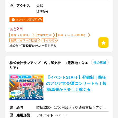
アクセス
栄駅
徒歩5分
オンライン面接可
2
あと
日
単発（1日OK）
大学生歓迎
短期（1ヶ月以内OK）
副業・Ｗワーク歓迎
ネイル可
株式会社TENDERの求人一覧を見る
他の店舗
株式会社サンアップ 名古屋支社 （勤務地：栄エ
リア）
【イベントSTAFF】登録制｜熱狂
のアジア大会/夏コンサートも！短
期/単発から楽しく稼ぐ★
給与
時給1300～1700円以上＋交通費支給※アジア大会手当もあり
雇用形態
アルバイト・パート