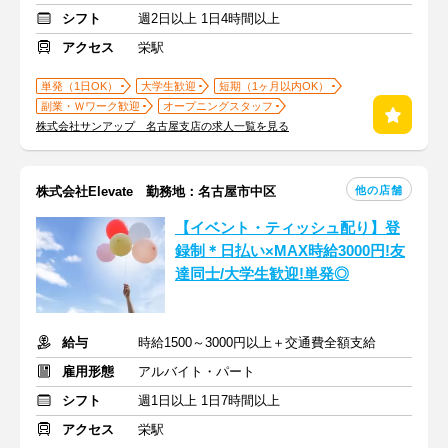
シフト
週2日以上 1日4時間以上
アクセス
栄駅
単発（1日OK）
大学生歓迎
短期（1ヶ月以内OK）
副業・Ｗワーク歓迎
オープニングスタッフ
株式会社サンアップ 名古屋支店の求人一覧を見る
他の店舗
株式会社Elevate 勤務地：名古屋市中区
【イベント・ティッシュ配り】登
録制＊日払い×MAX時給3000円!友
達同士/大学生歓迎!単発◎
給与
時給1500～3000円以上＋交通費全額支給
雇用形態
アルバイト・パート
シフト
週1日以上 1日7時間以上
アクセス
栄駅