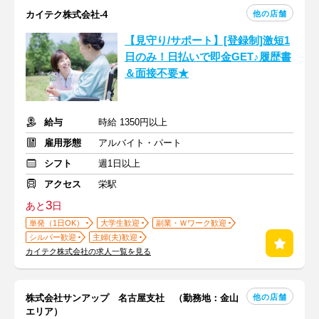
他の店舗
カイテク株式会社-4
【見守り/サポート】[登録制]激短1
日のみ！日払いで即金GET♪履歴書
＆面接不要★
給与
時給 1350円以上
雇用形態
アルバイト・パート
シフト
週1日以上
アクセス
栄駅
3
あと
日
単発（1日OK）
大学生歓迎
副業・Ｗワーク歓迎
シルバー歓迎
主婦(夫)歓迎
カイテク株式会社の求人一覧を見る
他の店舗
株式会社サンアップ 名古屋支社 （勤務地：金山
エリア）