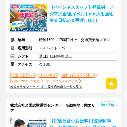
【イベントスタッフ】登録制｜ア
ジア大会/夏イベントetc.採用強化
中★日払い＆手渡しOK！
給与
時給1300～1700円以上＋交通費支給※アジア大会手当もあり
雇用形態
アルバイト・パート
シフト
週1日 1日4時間以上
アクセス
金山駅
単発（1日OK）
大学生歓迎
短期（1ヶ月以内OK）
副業・Ｗワーク歓迎
オープニングスタッフ
株式会社サンアップ 名古屋支店の求人一覧を見る
他の店舗
株式会社全国試験運営センター ※勤務地：栄エリ
ア
【試験監督のお仕事】[登録制]単