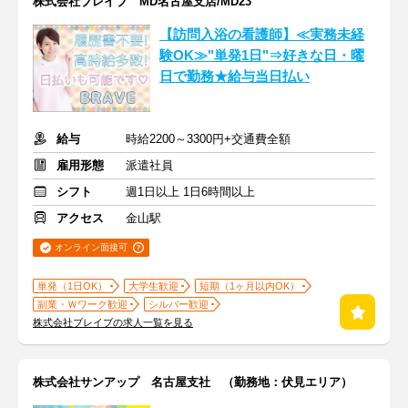
株式会社ブレイブ MD名古屋支店/MD23
【訪問入浴の看護師】≪実務未経
験OK≫"単発1日"⇒好きな日・曜
日で勤務★給与当日払い
給与
時給2200～3300円+交通費全額
雇用形態
派遣社員
シフト
週1日以上 1日6時間以上
アクセス
金山駅
オンライン面接可
単発（1日OK）
大学生歓迎
短期（1ヶ月以内OK）
副業・Ｗワーク歓迎
シルバー歓迎
株式会社ブレイブの求人一覧を見る
株式会社サンアップ 名古屋支社 （勤務地：伏見エリア）