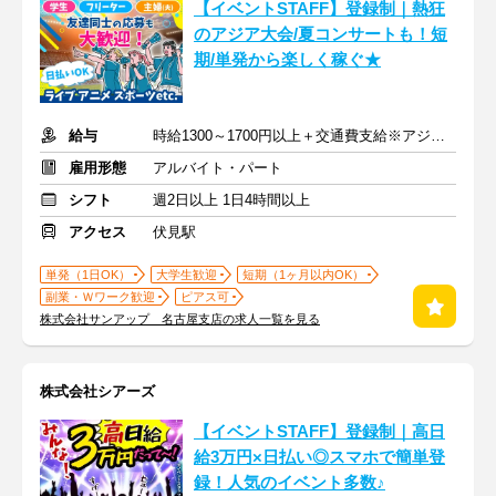
【イベントSTAFF】登録制｜熱狂
のアジア大会/夏コンサートも！短
期/単発から楽しく稼ぐ★
給与
時給1300～1700円以上＋交通費支給※アジア大会手当もあり
雇用形態
アルバイト・パート
シフト
週2日以上 1日4時間以上
アクセス
伏見駅
単発（1日OK）
大学生歓迎
短期（1ヶ月以内OK）
副業・Ｗワーク歓迎
ピアス可
株式会社サンアップ 名古屋支店の求人一覧を見る
株式会社シアーズ
【イベントSTAFF】登録制｜高日
給3万円×日払い◎スマホで簡単登
録！人気のイベント多数♪