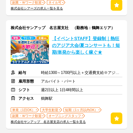
副業・Ｗワーク歓迎
ネイル可
株式会社シアーズの求人一覧を見る
株式会社サンアップ 名古屋支社 （勤務地：鶴舞エリア）
【イベントSTAFF】登録制｜熱狂
のアジア大会/夏コンサートも！短
期/単発から楽しく稼ぐ★
給与
時給1300～1700円以上＋交通費支給※アジア大会手当もあり
雇用形態
アルバイト・パート
シフト
週2日以上 1日4時間以上
アクセス
鶴舞駅
単発（1日OK）
大学生歓迎
短期（1ヶ月以内OK）
副業・Ｗワーク歓迎
オープニングスタッフ
株式会社サンアップ 名古屋支店の求人一覧を見る