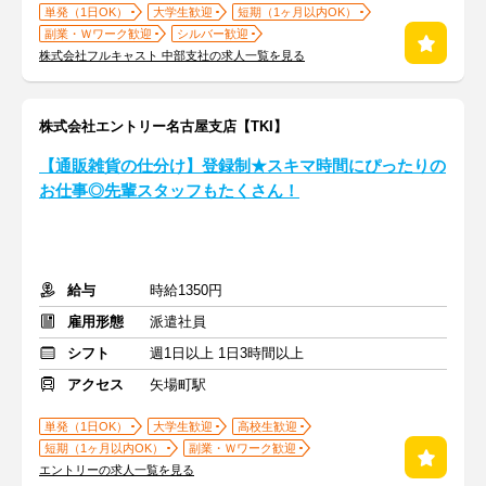
単発（1日OK）
大学生歓迎
短期（1ヶ月以内OK）
副業・Ｗワーク歓迎
シルバー歓迎
株式会社フルキャスト 中部支社の求人一覧を見る
株式会社エントリー名古屋支店【TKI】
【通販雑貨の仕分け】登録制★スキマ時間にぴったりの
お仕事◎先輩スタッフもたくさん！
給与
時給1350円
雇用形態
派遣社員
シフト
週1日以上 1日3時間以上
アクセス
矢場町駅
単発（1日OK）
大学生歓迎
高校生歓迎
短期（1ヶ月以内OK）
副業・Ｗワーク歓迎
エントリーの求人一覧を見る