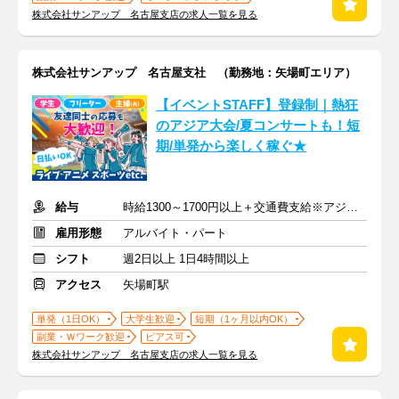
株式会社サンアップ 名古屋支店の求人一覧を見る
株式会社サンアップ 名古屋支社 （勤務地：矢場町エリア）
【イベントSTAFF】登録制｜熱狂
のアジア大会/夏コンサートも！短
期/単発から楽しく稼ぐ★
給与
時給1300～1700円以上＋交通費支給※アジア大会手当もあり
雇用形態
アルバイト・パート
シフト
週2日以上 1日4時間以上
アクセス
矢場町駅
単発（1日OK）
大学生歓迎
短期（1ヶ月以内OK）
副業・Ｗワーク歓迎
ピアス可
株式会社サンアップ 名古屋支店の求人一覧を見る