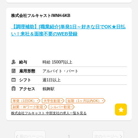
株式会社フルキャスト/MNH-6KB
【調理補助】[職業紹介]単発1日～好きな日でOK★日払
い！来社＆面接不要のWEB登録
給与
時給 1500円以上
雇用形態
アルバイト・パート
シフト
週1日以上
アクセス
鶴舞駅
単発（1日OK）
大学生歓迎
短期（1ヶ月以内OK）
副業・Ｗワーク歓迎
シルバー歓迎
株式会社フルキャスト 中部支社の求人一覧を見る
1
前のページへ
次のページへ