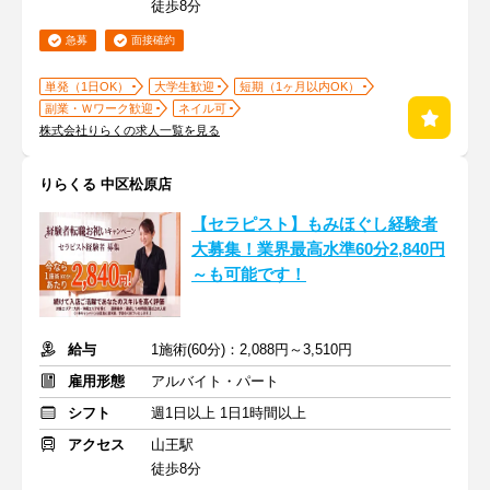
徒歩8分
急募
面接確約
単発（1日OK）
大学生歓迎
短期（1ヶ月以内OK）
副業・Ｗワーク歓迎
ネイル可
株式会社りらくの求人一覧を見る
りらくる 中区松原店
【セラピスト】もみほぐし経験者
大募集！業界最高水準60分2,840円
～も可能です！
給与
1施術(60分)：2,088円～3,510円
雇用形態
アルバイト・パート
シフト
週1日以上 1日1時間以上
アクセス
山王駅
徒歩8分