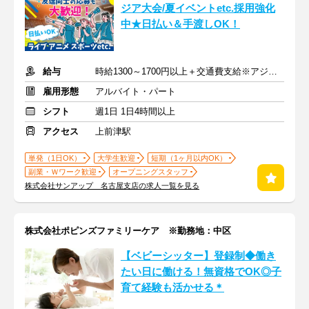
ジア大会/夏イベントetc.採用強化
中★日払い＆手渡しOK！
給与
時給1300～1700円以上＋交通費支給※アジア大会手当もあり
雇用形態
アルバイト・パート
シフト
週1日 1日4時間以上
アクセス
上前津駅
単発（1日OK）
大学生歓迎
短期（1ヶ月以内OK）
副業・Ｗワーク歓迎
オープニングスタッフ
株式会社サンアップ 名古屋支店の求人一覧を見る
株式会社ポピンズファミリーケア ※勤務地：中区
【ベビーシッター】登録制◆働き
たい日に働ける！無資格でOK◎子
育て経験も活かせる＊