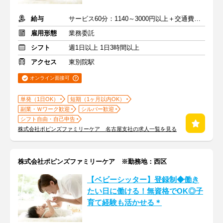
給与
サービス60分：1140～3000円以上＋交通費全額支給
雇用形態
業務委託
シフト
週1日以上 1日3時間以上
アクセス
東別院駅
オンライン面接可
単発（1日OK）
短期（1ヶ月以内OK）
副業・Ｗワーク歓迎
シルバー歓迎
シフト自由・自己申告
株式会社ポピンズファミリーケア 名古屋支社の求人一覧を見る
株式会社ポピンズファミリーケア ※勤務地：西区
【ベビーシッター】登録制◆働き
たい日に働ける！無資格でOK◎子
育て経験も活かせる＊