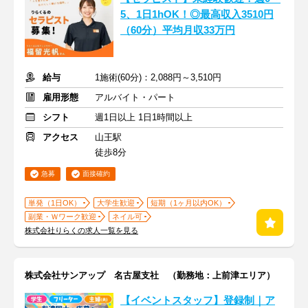
5、1日1hOK！◎最高収入3510円
（60分）平均月収33万円
給与
1施術(60分)：2,088円～3,510円
雇用形態
アルバイト・パート
シフト
週1日以上 1日1時間以上
アクセス
山王駅
徒歩8分
急募
面接確約
単発（1日OK）
大学生歓迎
短期（1ヶ月以内OK）
副業・Ｗワーク歓迎
ネイル可
株式会社りらくの求人一覧を見る
株式会社サンアップ 名古屋支社 （勤務地：上前津エリア）
【イベントスタッフ】登録制｜ア