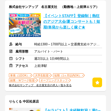
株式会社サンアップ 名古屋支社 （勤務地：上前津エリア）
【イベントSTAFF】登録制｜熱狂
のアジア大会/夏コンサートも！短
期/単発から楽しく稼ぐ★
給与
時給1300～1700円以上＋交通費支給※アジア大会手当もあり
雇用形態
アルバイト・パート
シフト
週2日以上 1日4時間以上
アクセス
上前津駅
単発（1日OK）
大学生歓迎
短期（1ヶ月以内OK）
副業・Ｗワーク歓迎
オープニングスタッフ
株式会社サンアップ 名古屋支店の求人一覧を見る
りらくる 中区松原店
【セラピスト】未経験歓迎！週0～