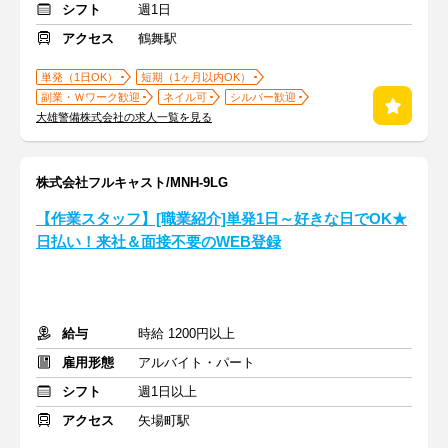
シフト
週1日
アクセス
鶴舞駅
単発（1日OK）
短期（1ヶ月以内OK）
副業・Ｗワーク歓迎
ネイル可
シルバー歓迎
大雄警備株式会社の求人一覧を見る
株式会社フルキャスト/MNH-9LG
【作業スタッフ】[職業紹介]単発1日～好きな日でOK★
日払い！来社＆面接不要のWEB登録
給与
時給 1200円以上
雇用形態
アルバイト・パート
シフト
週1日以上
アクセス
矢場町駅