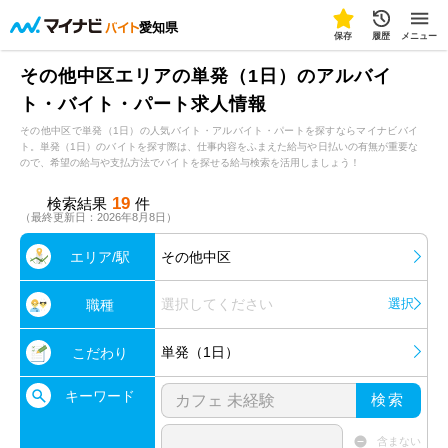
愛知県
保存
履歴
メニュー
その他中区エリアの単発（1日）のアルバイ
ト・バイト・パート求人情報
その他中区で単発（1日）の人気バイト・アルバイト・パートを探すならマイナビバイ
ト。単発（1日）のバイトを探す際は、仕事内容をふまえた給与や日払いの有無が重要な
ので、希望の給与や支払方法でバイトを探せる給与検索を活用しましょう！
19
検索結果
件
（最終更新日：2026年8月8日）
エリア/駅
その他中区
選択してください
選択
職種
単発（1日）
こだわり
キーワード
検索
含まない