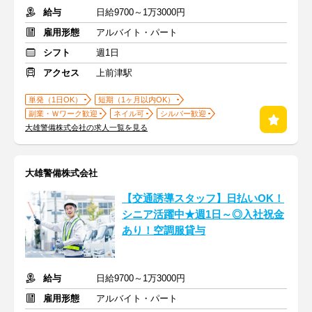
給与
日給9700～1万3000円
雇用形態
アルバイト・パート
シフト
週1日
アクセス
上前津駅
単発（1日OK）
短期（1ヶ月以内OK）
副業・Ｗワーク歓迎
ネイル可
シルバー歓迎
大雄警備株式会社の求人一覧を見る
大雄警備株式会社
【交通誘導スタッフ】日払いOK！
シニア活躍中★週1日～◎入社祝金
あり！空調服貸与
給与
日給9700～1万3000円
雇用形態
アルバイト・パート