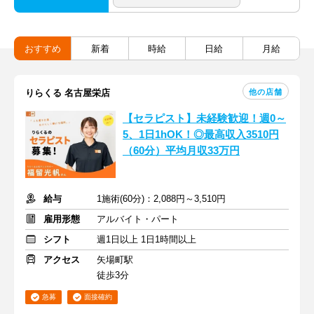
おすすめ
新着
時給
日給
月給
他の店舗
りらくる 名古屋栄店
【セラピスト】未経験歓迎！週0～
5、1日1hOK！◎最高収入3510円
（60分）平均月収33万円
給与
1施術(60分)：2,088円～3,510円
雇用形態
アルバイト・パート
シフト
週1日以上 1日1時間以上
アクセス
矢場町駅
徒歩3分
急募
面接確約