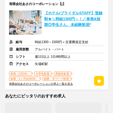
有限会社あさのコーポレーション【j】
【ホテル/ブライダルSTAFF】登録
制★＼時給1300円～！／単発&短
期◎学生さん、未経験歓迎*
給与
時給1300～1500円＋交通費規定支給
雇用形態
アルバイト・パート
シフト
週1日以上 1日4時間以上
アクセス
矢場町駅
単発（1日OK）
大学生歓迎
高校生歓迎
短期（1ヶ月以内OK）
副業・Ｗワーク歓迎
有限会社あさのコーポレーションの求人一覧を見る
あなたにピッタリのおすすめ求人