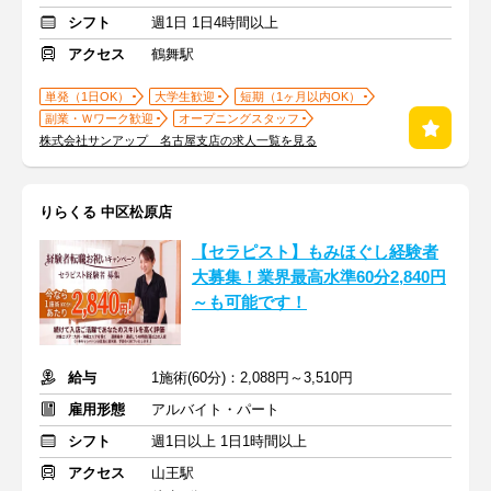
シフト
週1日 1日4時間以上
アクセス
鶴舞駅
単発（1日OK）
大学生歓迎
短期（1ヶ月以内OK）
副業・Ｗワーク歓迎
オープニングスタッフ
株式会社サンアップ 名古屋支店の求人一覧を見る
りらくる 中区松原店
【セラピスト】もみほぐし経験者
大募集！業界最高水準60分2,840円
～も可能です！
給与
1施術(60分)：2,088円～3,510円
雇用形態
アルバイト・パート
シフト
週1日以上 1日1時間以上
アクセス
山王駅