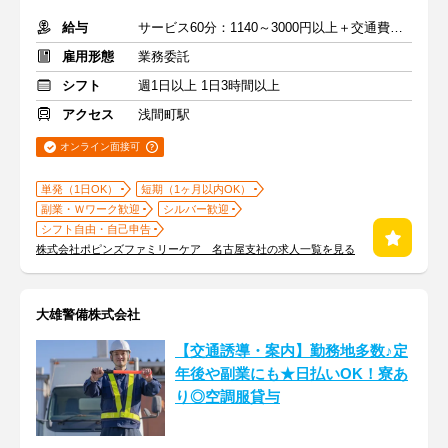
給与
サービス60分：1140～3000円以上＋交通費全額支給
雇用形態
業務委託
シフト
週1日以上 1日3時間以上
アクセス
浅間町駅
オンライン面接可
単発（1日OK）
短期（1ヶ月以内OK）
副業・Ｗワーク歓迎
シルバー歓迎
シフト自由・自己申告
株式会社ポピンズファミリーケア 名古屋支社の求人一覧を見る
大雄警備株式会社
【交通誘導・案内】勤務地多数♪定
年後や副業にも★日払いOK！寮あ
り◎空調服貸与