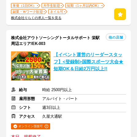
単発（1日OK）
大学生歓迎
短期（1ヶ月以内OK）
副業・Ｗワーク歓迎
ネイル可
株式会社りらくの求人一覧を見る
他の店舗
株式会社アウトソーシングトータルサポート 栄駅
周辺エリア/EK-003
【イベント運営のリーダースタッ
フ】<登録制>国際スポーツ大会★
短期OK＆日給2万円以上!!
給与
時給 2500円以上
雇用形態
アルバイト・パート
シフト
週3日以上
アクセス
久屋大通駅
オンライン面接可
本日、掲載終了