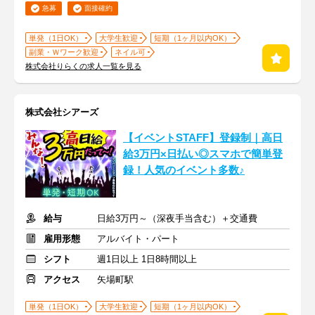
急募
面接確約
単発（1日OK）
大学生歓迎
短期（1ヶ月以内OK）
副業・Ｗワーク歓迎
ネイル可
株式会社りらくの求人一覧を見る
株式会社シアーズ
【イベントSTAFF】登録制｜高日
給3万円×日払い◎スマホで簡単登
録！人気のイベント多数♪
給与
日給3万円～（深夜手当含む）＋交通費
雇用形態
アルバイト・パート
シフト
週1日以上 1日8時間以上
アクセス
矢場町駅
単発（1日OK）
大学生歓迎
短期（1ヶ月以内OK）