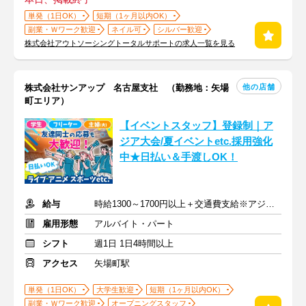
単発（1日OK）
短期（1ヶ月以内OK）
副業・Ｗワーク歓迎
ネイル可
シルバー歓迎
株式会社アウトソーシングトータルサポートの求人一覧を見る
他の店舗
株式会社サンアップ 名古屋支社 （勤務地：矢場
町エリア）
【イベントスタッフ】登録制｜ア
ジア大会/夏イベントetc.採用強化
中★日払い＆手渡しOK！
給与
時給1300～1700円以上＋交通費支給※アジア大会手当もあり
雇用形態
アルバイト・パート
シフト
週1日 1日4時間以上
アクセス
矢場町駅
単発（1日OK）
大学生歓迎
短期（1ヶ月以内OK）
副業・Ｗワーク歓迎
オープニングスタッフ