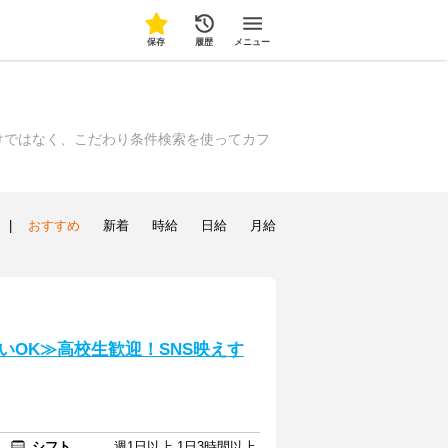
保存
履歴
メニュー
けではなく、こだわり条件検索を使ってカフ
|
おすすめ
新着
時給
日給
月給
いOK≫高校生歓迎！SNS映えす
シフト
週1日以上 1日3時間以上