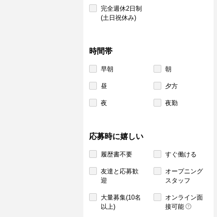
完全週休2日制
(土日祝休み)
時間帯
早朝
朝
昼
夕方
夜
夜勤
応募時に嬉しい
履歴書不要
すぐ働ける
友達と応募歓
オープニング
迎
スタッフ
大量募集(10名
オンライン面
以上)
接可能