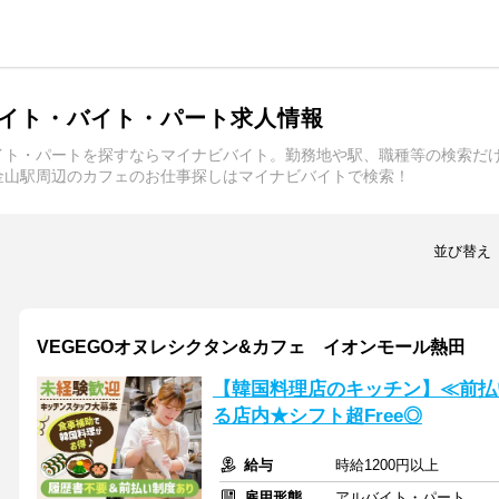
イト・バイト・パート求人情報
イト・パートを探すならマイナビバイト。勤務地や駅、職種等の検索だ
金山駅周辺のカフェのお仕事探しはマイナビバイトで検索！
並び替え
VEGEGOオヌレシクタン&カフェ イオンモール熱田
【韓国料理店のキッチン】≪前払
る店内★シフト超Free◎
給与
時給1200円以上
雇用形態
アルバイト・パート