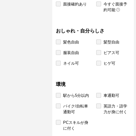
面接確約あり
今すぐ面接予
約可能
おしゃれ・自分らしさ
髪色自由
髪型自由
服装自由
ピアス可
ネイル可
ヒゲ可
環境
駅から5分以内
車通勤可
バイク/自転車
英語力・語学
通勤可
力が身に付く
PCスキルが身
に付く