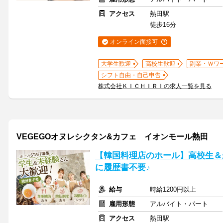
アクセス
熱田駅
徒歩16分
オンライン面接可
大学生歓迎
高校生歓迎
副業・Ｗワ
シフト自由・自己申告
株式会社ＫＩＣＨＩＲＩの求人一覧を見る
VEGEGOオヌレシクタン&カフェ イオンモール熱田
【韓国料理店のホール】高校生＆
に履歴書不要♪
給与
時給1200円以上
雇用形態
アルバイト・パート
アクセス
熱田駅