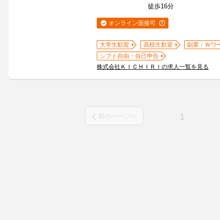
徒歩16分
オンライン面接可
大学生歓迎
高校生歓迎
副業・Ｗワ
シフト自由・自己申告
株式会社ＫＩＣＨＩＲＩの求人一覧を見る
1
前のページへ