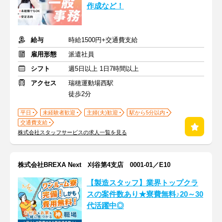
作成など！
給与
時給1500円+交通費支給
雇用形態
派遣社員
シフト
週5日以上 1日7時間以上
アクセス
瑞穂運動場西駅
徒歩2分
平日
未経験者歓迎
主婦(夫)歓迎
駅から5分以内
交通費支給
株式会社スタッフサービスの求人一覧を見る
株式会社BREXA Next 刈谷第4支店 0001-01／E10
【製造スタッフ】業界トップクラ
スの案件数あり★寮費無料♪20～30
代活躍中◎