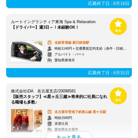
応募終了日：
8月16日
ルートイングランティア東海 Spa & Relaxation
【ドライバー】週3日～！未経験OK！
名鉄常滑線
新日鉄前駅
時給1140円＋交通費規定内支給（条件・詳細は面接にて）
アルバイト・パート
愛知県東海市
応募終了日：
8月31日
株式会社iDA 名古屋支店/20098581
【販売スタッフ】≪星ヶ丘三越≫将来的に社員になれ
る職場も多数♪
名古屋市営地下鉄東山線
星ケ丘駅
時給1500円
派遣社員
愛知県名古屋市