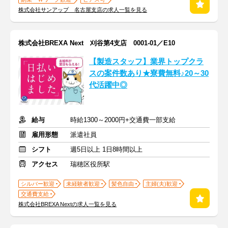
株式会社サンアップ 名古屋支店の求人一覧を見る
株式会社BREXA Next 刈谷第4支店 0001-01／E10
【製造スタッフ】業界トップクラ
スの案件数あり★寮費無料♪20～30
代活躍中◎
給与
時給1300～2000円+交通費一部支給
雇用形態
派遣社員
シフト
週5日以上 1日8時間以上
アクセス
瑞穂区役所駅
シルバー歓迎
未経験者歓迎
髪色自由
主婦(夫)歓迎
交通費支給
株式会社BREXA Nextの求人一覧を見る