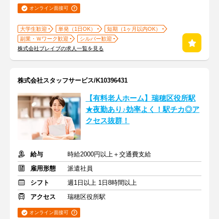
オンライン面接可
大学生歓迎
単発（1日OK）
短期（1ヶ月以内OK）
副業・Ｗワーク歓迎
シルバー歓迎
株式会社ブレイブの求人一覧を見る
株式会社スタッフサービス/K10396431
【有料老人ホーム】瑞穂区役所駅
★夜勤あり♪効率よく！駅チカ◎ア
クセス抜群！
給与
時給2000円以上＋交通費支給
雇用形態
派遣社員
シフト
週1日以上 1日8時間以上
アクセス
瑞穂区役所駅
オンライン面接可