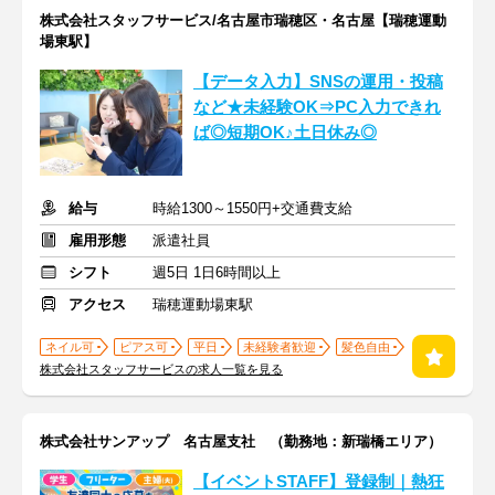
株式会社スタッフサービス/名古屋市瑞穂区・名古屋【瑞穂運動
場東駅】
【データ入力】SNSの運用・投稿
など★未経験OK⇒PC入力できれ
ば◎短期OK♪土日休み◎
給与
時給1300～1550円+交通費支給
雇用形態
派遣社員
シフト
週5日 1日6時間以上
アクセス
瑞穂運動場東駅
ネイル可
ピアス可
平日
未経験者歓迎
髪色自由
株式会社スタッフサービスの求人一覧を見る
株式会社サンアップ 名古屋支社 （勤務地：新瑞橋エリア）
【イベントSTAFF】登録制｜熱狂