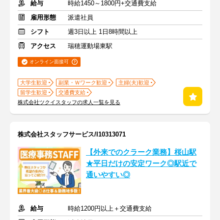
給与
時給1450～1800円+交通費支給
雇用形態
派遣社員
シフト
週3日以上 1日8時間以上
アクセス
瑞穂運動場東駅
オンライン面接可
大学生歓迎
副業・Ｗワーク歓迎
主婦(夫)歓迎
留学生歓迎
交通費支給
株式会社ツクイスタッフの求人一覧を見る
株式会社スタッフサービス/I10313071
【外来でのクラーク業務】桜山駅
★平日だけの安定ワーク◎駅近で
通いやすい◎
給与
時給1200円以上＋交通費支給