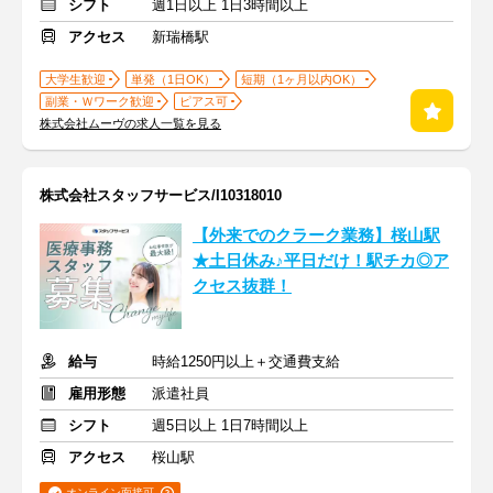
シフト
週1日以上 1日3時間以上
アクセス
新瑞橋駅
大学生歓迎
単発（1日OK）
短期（1ヶ月以内OK）
副業・Ｗワーク歓迎
ピアス可
株式会社ムーヴの求人一覧を見る
株式会社スタッフサービス/I10318010
【外来でのクラーク業務】桜山駅
★土日休み♪平日だけ！駅チカ◎ア
クセス抜群！
給与
時給1250円以上＋交通費支給
雇用形態
派遣社員
シフト
週5日以上 1日7時間以上
アクセス
桜山駅
オンライン面接可