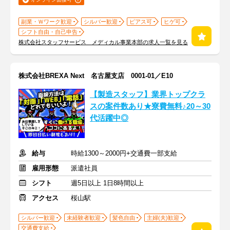
副業・Ｗワーク歓迎
シルバー歓迎
ピアス可
ヒゲ可
シフト自由・自己申告
株式会社スタッフサービス メディカル事業本部の求人一覧を見る
株式会社BREXA Next 名古屋支店 0001-01／E10
【製造スタッフ】業界トップクラ
スの案件数あり★寮費無料♪20～30
代活躍中◎
給与
時給1300～2000円+交通費一部支給
雇用形態
派遣社員
シフト
週5日以上 1日8時間以上
アクセス
桜山駅
シルバー歓迎
未経験者歓迎
髪色自由
主婦(夫)歓迎
交通費支給