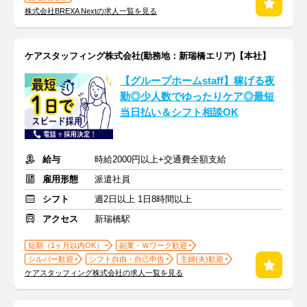
株式会社BREXA Nextの求人一覧を見る
ケアスタッフィング株式会社(勤務地：新瑞橋エリア)【本社】
【グループホームstaff】稼げる夜
勤◎少人数でゆったりケア◎最短
当日払い＆シフト相談OK
給与
時給2000円以上+交通費全額支給
雇用形態
派遣社員
シフト
週2日以上 1日8時間以上
アクセス
新瑞橋駅
短期（1ヶ月以内OK）
副業・Ｗワーク歓迎
シルバー歓迎
シフト自由・自己申告
主婦(夫)歓迎
ケアスタッフィング株式会社の求人一覧を見る