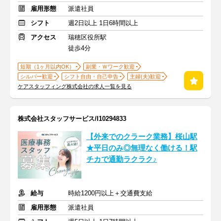
雇用形態
派遣社員
シフト
週2日以上 1日6時間以上
アクセス
瑞穂区役所駅
徒歩4分
短期（1ヶ月以内OK）
副業・Ｗワーク歓迎
シルバー歓迎
シフト自由・自己申告
主婦(夫)歓迎
ケアスタッフィング株式会社の求人一覧を見る
株式会社スタッフサービス/I10294833
【外来でのクラーク業務】桜山駅
★平日のみ◎無理なく働ける！駅
チカで通勤ラクラク♪
給与
時給1200円以上＋交通費支給
雇用形態
派遣社員