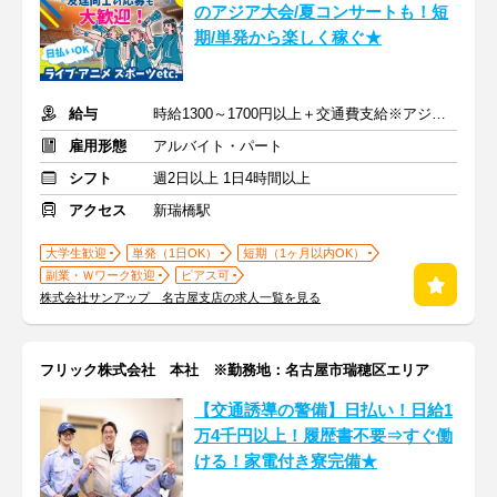
のアジア大会/夏コンサートも！短
期/単発から楽しく稼ぐ★
給与
時給1300～1700円以上＋交通費支給※アジア大会手当もあり
雇用形態
アルバイト・パート
シフト
週2日以上 1日4時間以上
アクセス
新瑞橋駅
大学生歓迎
単発（1日OK）
短期（1ヶ月以内OK）
副業・Ｗワーク歓迎
ピアス可
株式会社サンアップ 名古屋支店の求人一覧を見る
フリック株式会社 本社 ※勤務地：名古屋市瑞穂区エリア
【交通誘導の警備】日払い！日給1
万4千円以上！履歴書不要⇒すぐ働
ける！家電付き寮完備★