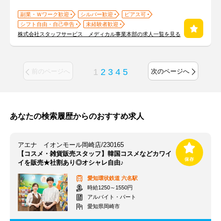
副業・Ｗワーク歓迎
シルバー歓迎
ピアス可
シフト自由・自己申告
未経験者歓迎
株式会社スタッフサービス メディカル事業本部の求人一覧を見る
1
2
3
4
5
前のページへ
次のページへ
あなたの検索履歴からのおすすめ求人
アエナ イオンモール岡崎店/230165
【コスメ・雑貨販売スタッフ】韓国コスメなどカワイ
イを販売★社割あり◎オシャレ自由♪
愛知環状鉄道
六名駅
時給1250～1550円
アルバイト・パート
愛知県岡崎市