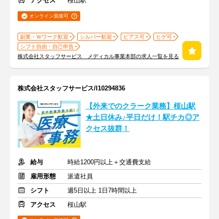
アクセス
桜山駅
オンライン面接可
副業・Ｗワーク歓迎
シルバー歓迎
ピアス可
ヒゲ可
シフト自由・自己申告
株式会社スタッフサービス メディカル事業本部の求人一覧を見る
株式会社スタッフサービス/I10294836
【外来でのクラーク業務】桜山駅
★土日休み♪平日だけ！駅チカ◎ア
クセス抜群！
給与
時給1200円以上＋交通費支給
雇用形態
派遣社員
シフト
週5日以上 1日7時間以上
アクセス
桜山駅