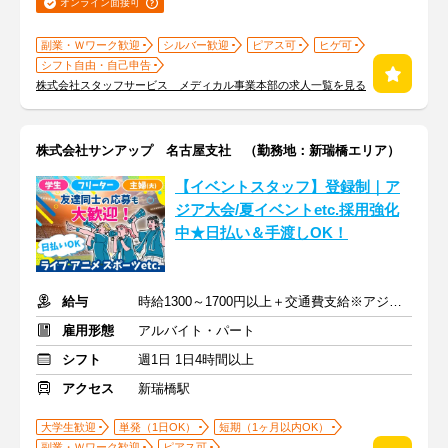
オンライン面接可
副業・Ｗワーク歓迎
シルバー歓迎
ピアス可
ヒゲ可
シフト自由・自己申告
株式会社スタッフサービス メディカル事業本部の求人一覧を見る
株式会社サンアップ 名古屋支社 （勤務地：新瑞橋エリア）
【イベントスタッフ】登録制｜ア
ジア大会/夏イベントetc.採用強化
中★日払い＆手渡しOK！
給与
時給1300～1700円以上＋交通費支給※アジア大会手当もあり
雇用形態
アルバイト・パート
シフト
週1日 1日4時間以上
アクセス
新瑞橋駅
大学生歓迎
単発（1日OK）
短期（1ヶ月以内OK）
副業・Ｗワーク歓迎
ピアス可