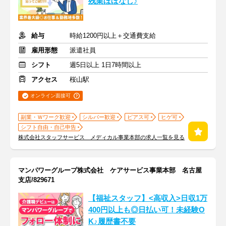
残業ほぼなし♪
給与
時給1200円以上＋交通費支給
雇用形態
派遣社員
シフト
週5日以上 1日7時間以上
アクセス
桜山駅
オンライン面接可
副業・Ｗワーク歓迎
シルバー歓迎
ピアス可
ヒゲ可
シフト自由・自己申告
株式会社スタッフサービス メディカル事業本部の求人一覧を見る
マンパワーグループ株式会社 ケアサービス事業本部 名古屋
支店/829671
【福祉スタッフ】<高収入>日収1万
400円以上も◎日払い可！未経験O
K♪履歴書不要