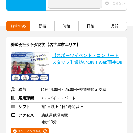
含まない
おすすめ
新着
時給
日給
月給
株式会社タケダ防災【名古屋市エリア】
【スポーツイベント・コンサート
スタッフ】週払いOK！web面接Ok
給与
時給1400円～2500円+交通費規定支給
雇用形態
アルバイト・パート
シフト
週1日以上 1日1時間以上
アクセス
瑞穂運動場東駅
徒歩10分
オンライン面接可