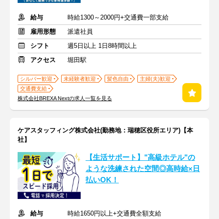
給与
時給1300～2000円+交通費一部支給
雇用形態
派遣社員
シフト
週5日以上 1日8時間以上
アクセス
堀田駅
シルバー歓迎
未経験者歓迎
髪色自由
主婦(夫)歓迎
交通費支給
株式会社BREXA Nextの求人一覧を見る
ケアスタッフィング株式会社(勤務地：瑞穂区役所エリア)【本
社】
【生活サポート】"高級ホテル"の
ような洗練された空間◎高時給×日
払いOK！
給与
時給1650円以上+交通費全額支給