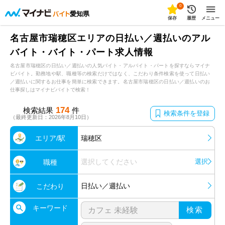
0
愛知県
保存
履歴
メニュー
名古屋市瑞穂区エリアの日払い／週払いのアル
バイト・バイト・パート求人情報
名古屋市瑞穂区の日払い／週払いの人気バイト・アルバイト・パートを探すならマイナ
ビバイト。勤務地や駅、職種等の検索だけではなく、こだわり条件検索を使って日払い
／週払いに関するお仕事を簡単に検索できます。名古屋市瑞穂区の日払い／週払いのお
仕事探しはマイナビバイトで検索！
174
検索結果
件
検索条件を登録
（最終更新日：2026年8月10日）
エリア/駅
瑞穂区
選択してください
選択
職種
日払い／週払い
こだわり
キーワード
検索