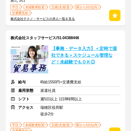
あと
日
平日
未経験者歓迎
主婦(夫)歓迎
駅から5分以内
交通費支給
株式会社テクノ・サービスの求人一覧を見る
株式会社スタッフサービス/51-04388448
【事務・データ入力】＜定時で退
社できる＞スケジュール管理な
ど！未経験でもＯＫ◎
給与
時給1550円+交通費支給
雇用形態
派遣社員
シフト
週5日以上 1日8時間以上
アクセス
瑞穂区役所駅
徒歩2分
平日
未経験者歓迎
主婦(夫)歓迎
駅から5分以内
交通費支給