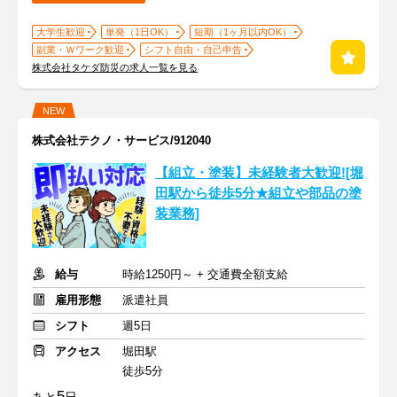
大学生歓迎
単発（1日OK）
短期（1ヶ月以内OK）
副業・Ｗワーク歓迎
シフト自由・自己申告
株式会社タケダ防災の求人一覧を見る
NEW
株式会社テクノ・サービス/912040
【組立・塗装】未経験者大歓迎![堀
田駅から徒歩5分★組立や部品の塗
装業務]
給与
時給1250円～ + 交通費全額支給
雇用形態
派遣社員
シフト
週5日
アクセス
堀田駅
徒歩5分
5