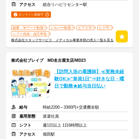
アクセス
総合リハビリセンター駅
オンライン面接可
副業・Ｗワーク歓迎
シルバー歓迎
ピアス可
ヒゲ可
シフト自由・自己申告
株式会社スタッフサービス メディカル事業本部の求人一覧を見る
株式会社ブレイブ MD名古屋支店/MD23
【訪問入浴の看護師】≪実務未経
験OK≫"単発1日"⇒好きな日・曜
日で勤務★給与当日払い
給与
時給2200～3300円+交通費全額
雇用形態
派遣社員
シフト
週1日以上 1日6時間以上
アクセス
堀田駅