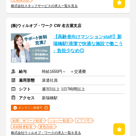
株式会社スタッフサービスの求人一覧を見る
(株)ウィルオブ・ワーク CW 名古屋支店
【高齢者向けマンションstaff】新
瑞橋駅!清潔で快適な施設で働こう
♪ 負担少なめ◎
給与
時給1650円～ ＋交通費
雇用形態
派遣社員
シフト
週3日以上 1日7時間以上
アクセス
新瑞橋駅
オンライン面接可
副業・Ｗワーク歓迎
シルバー歓迎
ピアス可
未経験者歓迎
髪色自由
株式会社ウィルオブ・ワークの求人一覧を見る