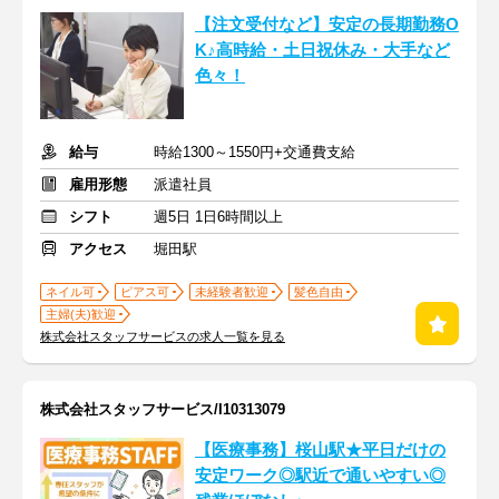
【注文受付など】安定の長期勤務O
K♪高時給・土日祝休み・大手など
色々！
給与
時給1300～1550円+交通費支給
雇用形態
派遣社員
シフト
週5日 1日6時間以上
アクセス
堀田駅
ネイル可
ピアス可
未経験者歓迎
髪色自由
主婦(夫)歓迎
株式会社スタッフサービスの求人一覧を見る
株式会社スタッフサービス/I10313079
【医療事務】桜山駅★平日だけの
安定ワーク◎駅近で通いやすい◎