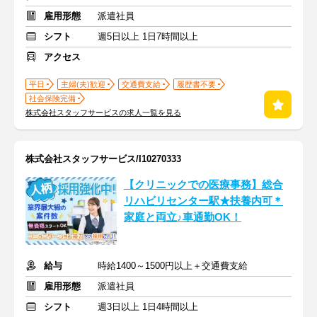
雇用形態
派遣社員
シフト
週5日以上 1日7時間以上
アクセス
平日
主婦(夫)歓迎
交通費支給
履歴書不要
社会保険完備
株式会社スタッフサービスの求人一覧を見る
株式会社スタッフサービス/I10270333
【クリニックでの医療事務】総合
リハビリセンター駅★扶養内可＊
家庭と両立♪車通勤OK！
給与
時給1400～1500円以上＋交通費支給
雇用形態
派遣社員
シフト
週3日以上 1日4時間以上