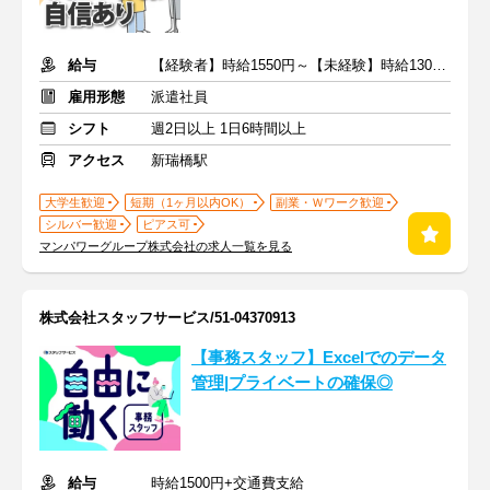
給与
【経験者】時給1550円～【未経験】時給1300円～ ※交通費全額
雇用形態
派遣社員
シフト
週2日以上 1日6時間以上
アクセス
新瑞橋駅
大学生歓迎
短期（1ヶ月以内OK）
副業・Ｗワーク歓迎
シルバー歓迎
ピアス可
マンパワーグループ株式会社の求人一覧を見る
株式会社スタッフサービス/51-04370913
【事務スタッフ】Excelでのデータ
管理|プライベートの確保◎
給与
時給1500円+交通費支給