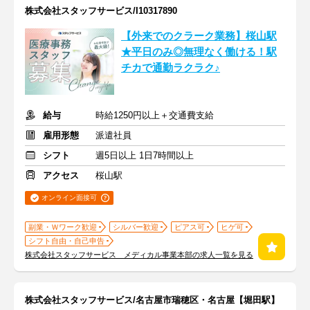
株式会社スタッフサービス/I10317890
【外来でのクラーク業務】桜山駅
★平日のみ◎無理なく働ける！駅
チカで通勤ラクラク♪
給与
時給1250円以上＋交通費支給
雇用形態
派遣社員
シフト
週5日以上 1日7時間以上
アクセス
桜山駅
オンライン面接可
副業・Ｗワーク歓迎
シルバー歓迎
ピアス可
ヒゲ可
シフト自由・自己申告
株式会社スタッフサービス メディカル事業本部の求人一覧を見る
株式会社スタッフサービス/名古屋市瑞穂区・名古屋【堀田駅】