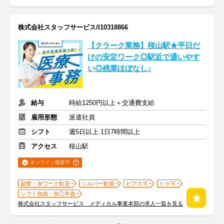
株式会社スタッフサービス/I10318866
【クラーク業務】桜山駅★平日だ
けの安定ワーク◎駅近で通いやす
い◎残業ほぼなし♪
給与
時給1250円以上＋交通費支給
雇用形態
派遣社員
シフト
週5日以上 1日7時間以上
アクセス
桜山駅
オンライン面接可
副業・Ｗワーク歓迎
シルバー歓迎
ピアス可
ヒゲ可
シフト自由・自己申告
株式会社スタッフサービス メディカル事業本部の求人一覧を見る