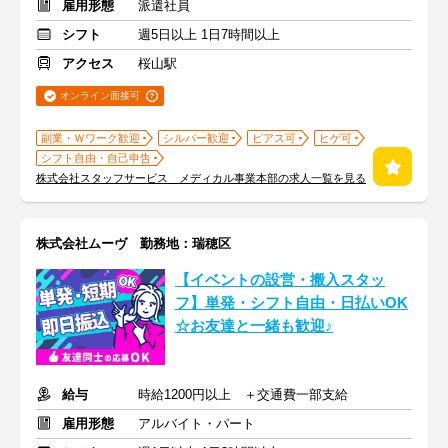
雇用形態
派遣社員
シフト
週5日以上 1日7時間以上
アクセス
桜山駅
オンライン面接可
副業・Ｗワーク歓迎
シルバー歓迎
ピアス可
ヒゲ可
シフト自由・自己申告
株式会社スタッフサービス メディカル事業本部の求人一覧を見る
株式会社ムーヴ 勤務地：瑞穂区
【イベントの設営・搬入スタッ
フ】単発・シフト自由・日払いOK
☆お友達と一緒も歓迎♪
給与
時給1200円以上 ＋交通費一部支給
雇用形態
アルバイト・パート