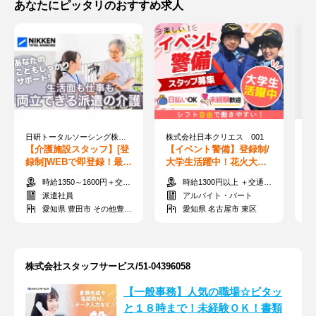
あなたにピッタリのおすすめ求人
日研トータルソーシング株式会社 メディカルケア事業部 知立オフィス/KR
株式会社日本クリエス 001
【介護施設スタッフ】[登
【イベント警備】登録制/
【
録制]WEBで即登録！最短
大学生活躍中！花火大会,
柔
翌日スタート⇒週払いで
野外FESなど多数あり★
ン
時給1350～1600円＋交通費全額支給
時給1300円以上 ＋交通費全額支給
給料GET◎無資格OK
食事手当&日払いOK
払
派遣社員
アルバイト・パート
愛知県 豊田市 その他豊田市
愛知県 名古屋市 東区
株式会社スタッフサービス/51-04396058
【一般事務】人気の職場☆ピタッ
と１８時まで！未経験ＯＫ！書類