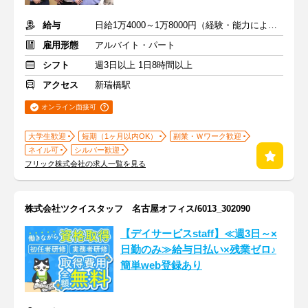
給与
日給1万4000～1万8000円（経験・能力による）
雇用形態
アルバイト・パート
シフト
週3日以上 1日8時間以上
アクセス
新瑞橋駅
オンライン面接可
大学生歓迎
短期（1ヶ月以内OK）
副業・Ｗワーク歓迎
ネイル可
シルバー歓迎
フリック株式会社の求人一覧を見る
株式会社ツクイスタッフ 名古屋オフィス/6013_302090
【デイサービスstaff】≪週3日～×
日勤のみ≫給与日払い×残業ゼロ♪
簡単web登録あり