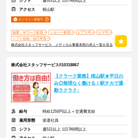
シフト
週5日以上 1日7時間以上
アクセス
桜山駅
オンライン面接可
副業・Ｗワーク歓迎
シルバー歓迎
ピアス可
ヒゲ可
シフト自由・自己申告
株式会社スタッフサービス メディカル事業本部の求人一覧を見る
株式会社スタッフサービス/I10318867
【クラーク業務】桜山駅★平日の
み◎無理なく働ける！駅チカで通
勤ラクラク♪
給与
時給1250円以上＋交通費支給
雇用形態
派遣社員
シフト
週5日以上 1日7時間以上