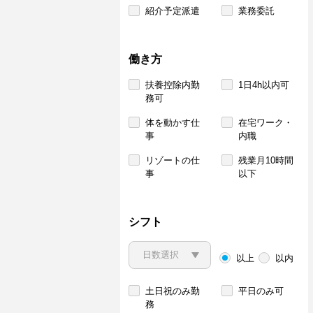
紹介予定派遣
業務委託
働き方
扶養控除内勤
1日4h以内可
務可
体を動かす仕
在宅ワーク・
事
内職
リゾートの仕
残業月10時間
事
以下
シフト
以上
以内
土日祝のみ勤
平日のみ可
務