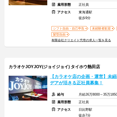
雇用形態
正社員
アクセス
東海通駅
徒歩9分
シフト自由・自己申告
未経験者歓迎
髪型自由
有限会社クリエイト弐壱の求人一覧を見る
カラオケJOYJOY(ジョイジョイ) タイホウ熱田店
【カラオケ店の企画・運営】未経
デアが活きる正社員募集！
給与
月給26万8000～35万1
雇用形態
正社員
アクセス
日比野駅
徒歩7分