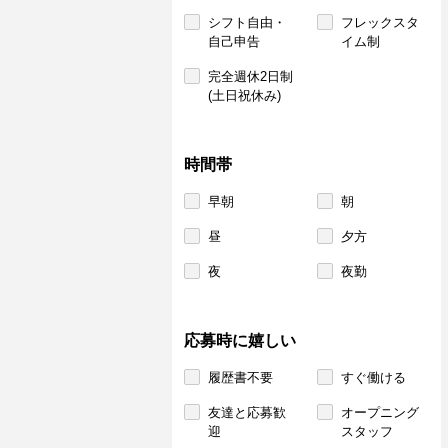
シフト自由・
フレックスタ
自己申告
イム制
完全週休2日制
(土日祝休み)
時間帯
早朝
朝
昼
夕方
夜
夜勤
応募時に嬉しい
履歴書不要
すぐ働ける
友達と応募歓
オープニング
迎
スタッフ