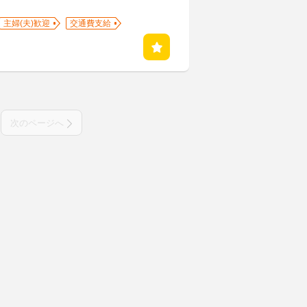
主婦(夫)歓迎
交通費支給
次のページへ