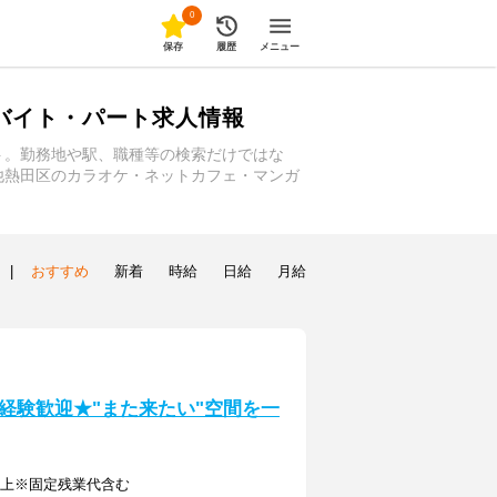
0
保存
履歴
メニュー
バイト・パート求人情報
ト。勤務地や駅、職種等の検索だけではな
他熱田区のカラオケ・ネットカフェ・マンガ
|
おすすめ
新着
時給
日給
月給
経験歓迎★"また来たい"空間を一
円以上※固定残業代含む