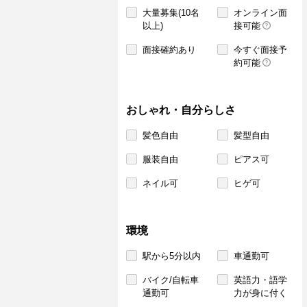
大量募集(10名
オンライン面
以上)
接可能
面接確約あり
今すぐ面接予
約可能
おしゃれ・自分らしさ
髪色自由
髪型自由
服装自由
ピアス可
ネイル可
ヒゲ可
環境
駅から5分以内
車通勤可
バイク/自転車
英語力・語学
通勤可
力が身に付く