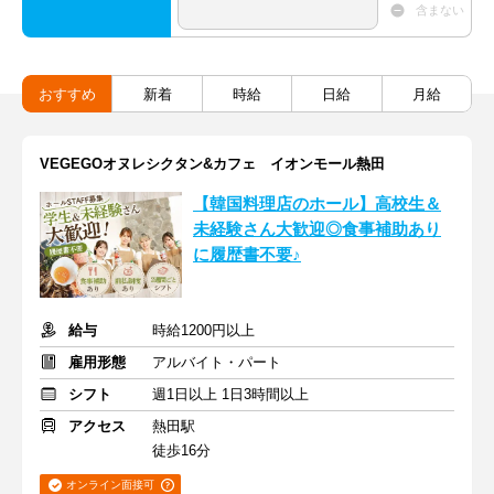
含まない
おすすめ
新着
時給
日給
月給
VEGEGOオヌレシクタン&カフェ イオンモール熱田
【韓国料理店のホール】高校生＆
未経験さん大歓迎◎食事補助あり
に履歴書不要♪
給与
時給1200円以上
雇用形態
アルバイト・パート
シフト
週1日以上 1日3時間以上
アクセス
熱田駅
徒歩16分
オンライン面接可