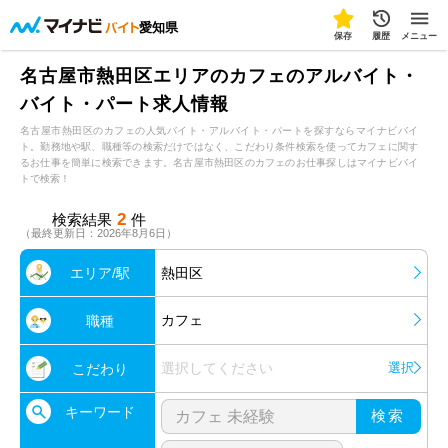
愛知県
保存
履歴
メニュー
名古屋市熱田区エリアのカフェのアルバイト・
バイト・パート求人情報
名古屋市熱田区のカフェの人気バイト・アルバイト・パートを探すならマイナビバイ
ト。勤務地や駅、職種等の検索だけではなく、こだわり条件検索を使ってカフェに関す
るお仕事を簡単に検索できます。名古屋市熱田区のカフェのお仕事探しはマイナビバイ
トで検索！
2
検索結果
件
（最終更新日：2026年8月6日）
エリア/駅
熱田区
カフェ
職種
選択してください
選択
こだわり
キーワード
検索