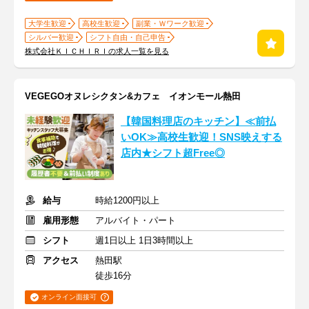
大学生歓迎
高校生歓迎
副業・Ｗワーク歓迎
シルバー歓迎
シフト自由・自己申告
株式会社ＫＩＣＨＩＲＩの求人一覧を見る
VEGEGOオヌレシクタン&カフェ イオンモール熱田
【韓国料理店のキッチン】≪前払
いOK≫高校生歓迎！SNS映えする
店内★シフト超Free◎
給与
時給1200円以上
雇用形態
アルバイト・パート
シフト
週1日以上 1日3時間以上
アクセス
熱田駅
徒歩16分
オンライン面接可