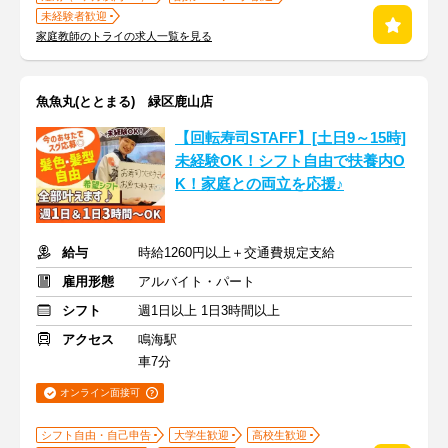
未経験者歓迎
家庭教師のトライの求人一覧を見る
魚魚丸(ととまる) 緑区鹿山店
【回転寿司STAFF】[土日9～15時]
未経験OK！シフト自由で扶養内O
K！家庭との両立を応援♪
給与
時給1260円以上＋交通費規定支給
雇用形態
アルバイト・パート
シフト
週1日以上 1日3時間以上
アクセス
鳴海駅
車7分
オンライン面接可
シフト自由・自己申告
大学生歓迎
高校生歓迎