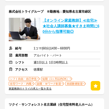
株式会社トライグループ ※勤務地：愛知県名古屋市緑区
【オンライン家庭教師】≪在宅≫
★社会人講師募集★すきま時間に6
0分から指導可能◎
給与
1コマ(60分)1430～6930円
雇用形態
アルバイト・パート
シフト
週1日以上 1日1時間以上
アクセス
徳重駅
シフト自由・自己申告
短期（1ヶ月以内OK）
在宅ワーク・内職
副業・Ｗワーク歓迎
未経験者歓迎
家庭教師のトライの求人一覧を見る
ツクイ・サンフォレスト名古屋緑（住宅型有料老人ホーム）