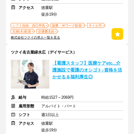
アクセス
徳重駅
徒歩19分
シフト自由・自己申告
副業・Ｗワーク歓迎
ネイル可
主婦(夫)歓迎
交通費支給
株式会社ツクイの求人一覧を見る
ツクイ名古屋緑水広（デイサービス）
【看護スタッフ】医療ケアetc...介
護施設で看護のオシゴト♪資格を活
かせる＆福利厚生◎
給与
時給1527～2069円
雇用形態
アルバイト・パート
シフト
週1日以上
アクセス
徳重駅
徒歩19分