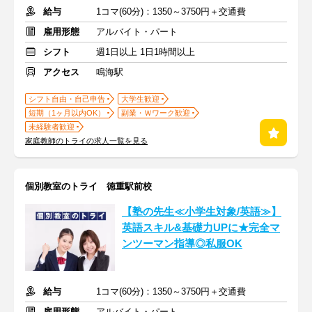
給与
1コマ(60分)：1350～3750円＋交通費
雇用形態
アルバイト・パート
シフト
週1日以上 1日1時間以上
アクセス
鳴海駅
シフト自由・自己申告
大学生歓迎
短期（1ヶ月以内OK）
副業・Ｗワーク歓迎
未経験者歓迎
家庭教師のトライの求人一覧を見る
個別教室のトライ 徳重駅前校
【塾の先生≪小学生対象/英語≫】
英語スキル&基礎力UPに★完全マ
ンツーマン指導◎私服OK
給与
1コマ(60分)：1350～3750円＋交通費
雇用形態
アルバイト・パート