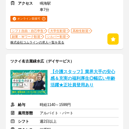
アクセス
鳴海駅
車7分
オンライン面接可
シフト自由・自己申告
大学生歓迎
高校生歓迎
副業・Ｗワーク歓迎
シルバー歓迎
株式会社コムラインの求人一覧を見る
ツクイ名古屋緑水広（デイサービス）
【介護スタッフ】業界大手の安心
感＆充実の福利厚生◎幅広い年齢
活躍★正社員登用あり
給与
時給1140～1599円
雇用形態
アルバイト・パート
シフト
週2日以上