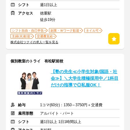
シフト
週1日以上
アクセス
徳重駅
徒歩19分
シフト自由・自己申告
副業・Ｗワーク歓迎
ネイル可
主婦(夫)歓迎
交通費支給
株式会社ツクイの求人一覧を見る
個別教室のトライ 有松駅前校
【塾の先生≪小学生対象/国語・社
会≫】＼大学生積極採用中／1科目
だけの指導で◎私服OK！
給与
1コマ(60分)：1350～3750円＋交通費
雇用形態
アルバイト・パート
シフト
週1日以上 1日1時間以上