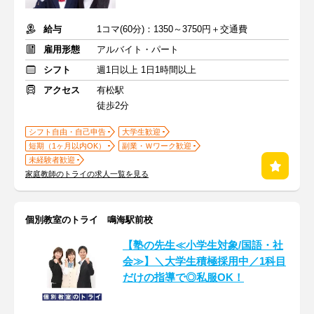
給与
1コマ(60分)：1350～3750円＋交通費
雇用形態
アルバイト・パート
シフト
週1日以上 1日1時間以上
アクセス
有松駅
徒歩2分
シフト自由・自己申告
大学生歓迎
短期（1ヶ月以内OK）
副業・Ｗワーク歓迎
未経験者歓迎
家庭教師のトライの求人一覧を見る
個別教室のトライ 鳴海駅前校
【塾の先生≪小学生対象/国語・社
会≫】＼大学生積極採用中／1科目
だけの指導で◎私服OK！