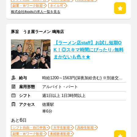
副業・Ｗワーク歓迎
ネイル可
株式会社ifoodsの求人一覧を見る
豚旨 うま屋ラーメン 鳴海店
【ラーメン店staff】お試し短期O
K！◎スキマ時間にぴったり♪無料
まかないも色々★
給与
時給1200～1563円(深夜加給含む) ※別途交通費支給
雇用形態
アルバイト・パート
シフト
週1日以上 1日3時間以上
アクセス
徳重駅
車6分
6
あと
日
シフト自由・自己申告
大学生歓迎
高校生歓迎
副業・Ｗワーク歓迎
未経験者歓迎