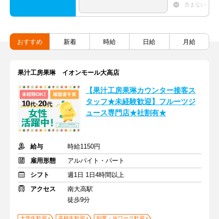
含まない
おすすめ
新着
時給
日給
月給
果汁工房果琳 イオンモール大高店
【果汁工房果琳カウンター接客ス
タッフ★未経験歓迎】フルーツジ
ュース専門店★社割有★
給与
時給1150円
雇用形態
アルバイト・パート
シフト
週1日 1日4時間以上
アクセス
南大高駅
徒歩9分
大学生歓迎
高校生歓迎
副業・Ｗワーク歓迎