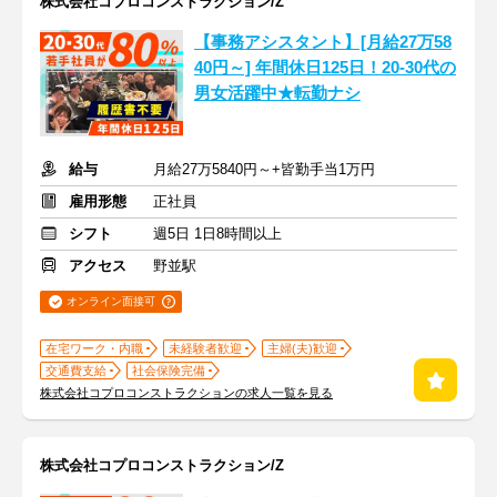
株式会社コプロコンストラクション/Z
【事務アシスタント】[月給27万58
40円～] 年間休日125日！20-30代の
男女活躍中★転勤ナシ
給与
月給27万5840円～+皆勤手当1万円
雇用形態
正社員
シフト
週5日 1日8時間以上
アクセス
野並駅
オンライン面接可
在宅ワーク・内職
未経験者歓迎
主婦(夫)歓迎
交通費支給
社会保険完備
株式会社コプロコンストラクションの求人一覧を見る
株式会社コプロコンストラクション/Z