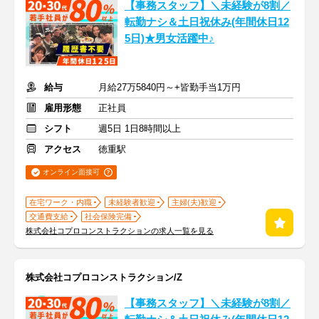
【事務スタッフ】＼未経験が8割／
転勤ナシ＆土日祝休み(年間休日12
5日)★男女活躍中♪
給与
月給27万5840円～+皆勤手当1万円
雇用形態
正社員
シフト
週5日 1日8時間以上
アクセス
徳重駅
オンライン面接可
在宅ワーク・内職
未経験者歓迎
主婦(夫)歓迎
交通費支給
社会保険完備
株式会社コプロコンストラクションの求人一覧を見る
株式会社コプロコンストラクション/Z
【事務スタッフ】＼未経験が8割／