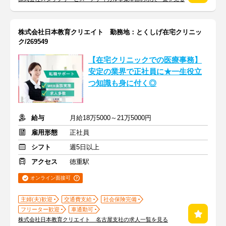
株式会社日本教育クリエイト 勤務地：とくしげ在宅クリニッ
ク/269549
【在宅クリニックでの医療事務】
安定の業界で正社員に★一生役立
つ知識も身に付く◎
給与
月給18万5000～21万5000円
雇用形態
正社員
シフト
週5日以上
アクセス
徳重駅
オンライン面接可
主婦(夫)歓迎
交通費支給
社会保険完備
フリーター歓迎
車通勤可
株式会社日本教育クリエイト 名古屋支社の求人一覧を見る