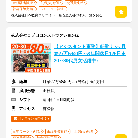
未経験者歓迎
主婦(夫)歓迎
交通費支給
社会保険完備
フリーター歓迎
株式会社日本教育クリエイト 名古屋支社の求人一覧を見る
株式会社コプロコンストラクション/Z
【アシスタント事務】転勤ナシ♪月
給27万5840円～&年間休日125日★
20～30代男女活躍中♪
給与
月給27万5840円～+皆勤手当1万円
雇用形態
正社員
シフト
週5日 1日8時間以上
アクセス
有松駅
オンライン面接可
在宅ワーク・内職
未経験者歓迎
主婦(夫)歓迎
交通費支給
社会保険完備