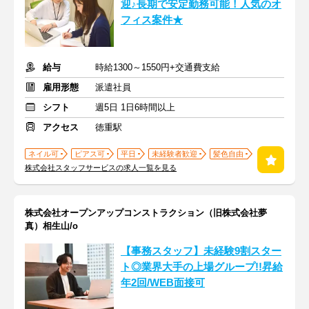
迎♪長期で安定勤務可能！人気のオ
フィス案件★
給与
時給1300～1550円+交通費支給
雇用形態
派遣社員
シフト
週5日 1日6時間以上
アクセス
徳重駅
ネイル可
ピアス可
平日
未経験者歓迎
髪色自由
株式会社スタッフサービスの求人一覧を見る
株式会社オープンアップコンストラクション（旧株式会社夢
真）相生山/o
【事務スタッフ】未経験9割スター
ト◎業界大手の上場グループ!!昇給
年2回/WEB面接可