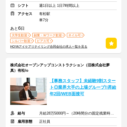
シフト
週1日以上 1日7時間以上
アクセス
有松駅
車7分
6
あと
日
大学生歓迎
副業・Ｗワーク歓迎
ネイル可
シルバー歓迎
ピアス可
HOYAアイケアリテイリング合同会社の求人一覧を見る
株式会社オープンアップコンストラクション（旧株式会社夢
真）有松/o
【事務スタッフ】未経験9割スター
ト◎業界大手の上場グループ!!昇給
年2回/WEB面接可
給与
月給28万5000円～（20時間分の固定残業時間代を含む）
雇用形態
正社員