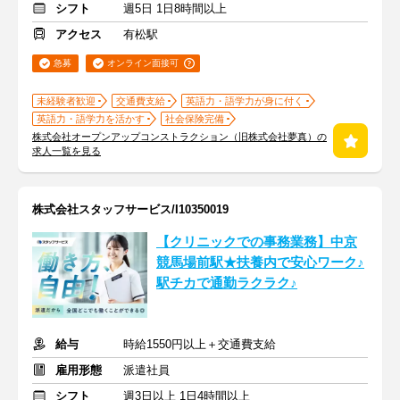
シフト
週5日 1日8時間以上
アクセス
有松駅
急募
オンライン面接可
未経験者歓迎
交通費支給
英語力・語学力が身に付く
英語力・語学力を活かす
社会保険完備
株式会社オープンアップコンストラクション（旧株式会社夢真）の
求人一覧を見る
株式会社スタッフサービス/I10350019
【クリニックでの事務業務】中京
競馬場前駅★扶養内で安心ワーク♪
駅チカで通勤ラクラク♪
給与
時給1550円以上＋交通費支給
雇用形態
派遣社員
シフト
週3日以上 1日4時間以上