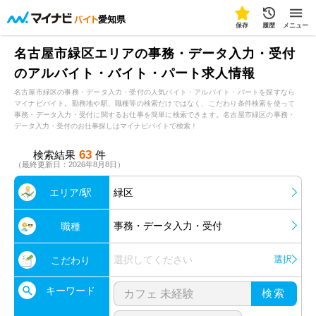
愛知県
保存
履歴
メニュー
名古屋市緑区エリアの事務・データ入力・受付
のアルバイト・バイト・パート求人情報
名古屋市緑区の事務・データ入力・受付の人気バイト・アルバイト・パートを探すなら
マイナビバイト。勤務地や駅、職種等の検索だけではなく、こだわり条件検索を使って
事務・データ入力・受付に関するお仕事を簡単に検索できます。名古屋市緑区の事務・
データ入力・受付のお仕事探しはマイナビバイトで検索！
63
検索結果
件
（最終更新日：2026年8月8日）
エリア/駅
緑区
事務・データ入力・受付
職種
選択してください
選択
こだわり
キーワード
検索