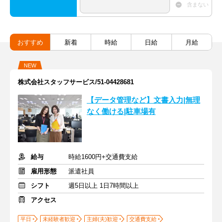
含まない
おすすめ
新着
時給
日給
月給
NEW
株式会社スタッフサービス/51-04428681
【データ管理など】文書入力|無理
なく働ける|駐車場有
給与
時給1600円+交通費支給
雇用形態
派遣社員
シフト
週5日以上 1日7時間以上
アクセス
平日
未経験者歓迎
主婦(夫)歓迎
交通費支給