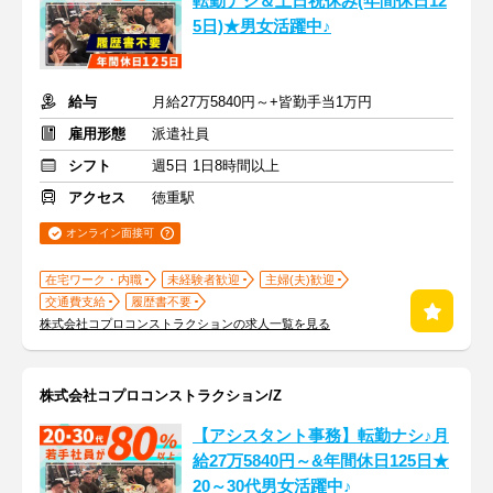
転勤ナシ＆土日祝休み(年間休日12
5日)★男女活躍中♪
給与
月給27万5840円～+皆勤手当1万円
雇用形態
派遣社員
シフト
週5日 1日8時間以上
アクセス
徳重駅
オンライン面接可
在宅ワーク・内職
未経験者歓迎
主婦(夫)歓迎
交通費支給
履歴書不要
株式会社コプロコンストラクションの求人一覧を見る
株式会社コプロコンストラクション/Z
【アシスタント事務】転勤ナシ♪月
給27万5840円～&年間休日125日★
20～30代男女活躍中♪