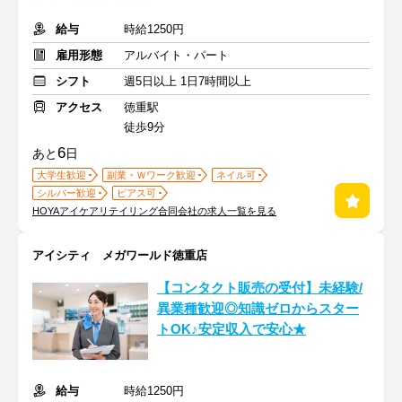
給与
時給1250円
雇用形態
アルバイト・パート
シフト
週5日以上 1日7時間以上
アクセス
徳重駅
徒歩9分
6
あと
日
大学生歓迎
副業・Ｗワーク歓迎
ネイル可
シルバー歓迎
ピアス可
HOYAアイケアリテイリング合同会社の求人一覧を見る
アイシティ メガワールド徳重店
【コンタクト販売の受付】未経験/
異業種歓迎◎知識ゼロからスター
トOK♪安定収入で安心★
給与
時給1250円