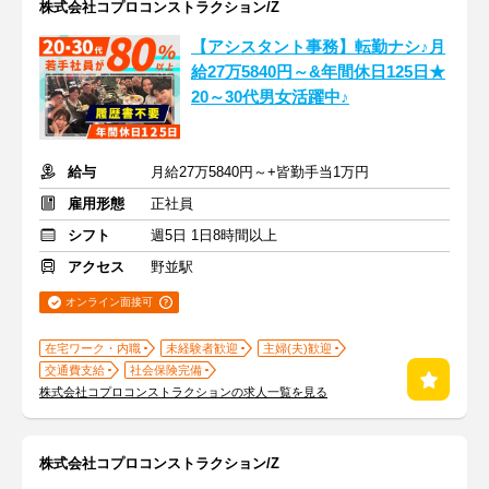
株式会社コプロコンストラクション/Z
【アシスタント事務】転勤ナシ♪月
給27万5840円～&年間休日125日★
20～30代男女活躍中♪
給与
月給27万5840円～+皆勤手当1万円
雇用形態
正社員
シフト
週5日 1日8時間以上
アクセス
野並駅
オンライン面接可
在宅ワーク・内職
未経験者歓迎
主婦(夫)歓迎
交通費支給
社会保険完備
株式会社コプロコンストラクションの求人一覧を見る
株式会社コプロコンストラクション/Z