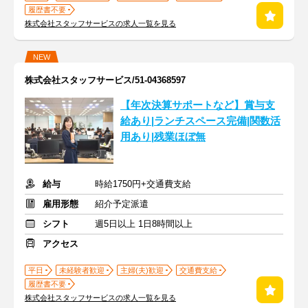
履歴書不要
株式会社スタッフサービスの求人一覧を見る
NEW
株式会社スタッフサービス/51-04368597
【年次決算サポートなど】賞与支
給あり|ランチスペース完備|関数活
用あり|残業ほぼ無
給与
時給1750円+交通費支給
雇用形態
紹介予定派遣
シフト
週5日以上 1日8時間以上
アクセス
平日
未経験者歓迎
主婦(夫)歓迎
交通費支給
履歴書不要
株式会社スタッフサービスの求人一覧を見る