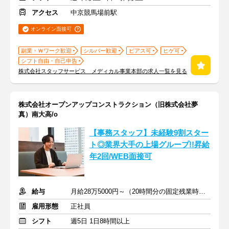
アクセス
中京競馬場前駅
オンライン面接可
副業・Ｗワーク歓迎
シルバー歓迎
ピアス可
ヒゲ可
シフト自由・自己申告
株式会社スタッフサービス メディカル事業本部の求人一覧を見る
株式会社オープンアップコンストラクション（旧株式会社夢
真）南大高/o
【事務スタッフ】未経験9割スター
ト◎業界大手の上場グループ!!昇給
年2回/WEB面接可
給与
月給28万5000円～（20時間分の固定残業時間代を含む）
雇用形態
正社員
シフト
週5日 1日8時間以上