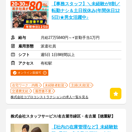
【事務スタッフ】＼未経験が8割／
転勤ナシ＆土日祝休み(年間休日12
5日)★男女活躍中♪
給与
月給27万5840円～+皆勤手当1万円
雇用形態
派遣社員
シフト
週5日 1日8時間以上
アクセス
有松駅
オンライン面接可
在宅ワーク・内職
未経験者歓迎
主婦(夫)歓迎
交通費支給
履歴書不要
株式会社コプロコンストラクションの求人一覧を見る
株式会社スタッフサービス/名古屋市緑区・名古屋【徳重駅】
【社内の在庫管理など】未経験歓