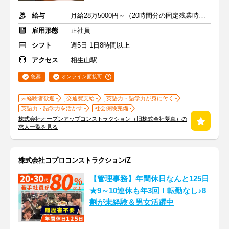
給与
月給28万5000円～（20時間分の固定残業時間代を含む）
雇用形態
正社員
シフト
週5日 1日8時間以上
アクセス
相生山駅
急募
オンライン面接可
未経験者歓迎
交通費支給
英語力・語学力が身に付く
英語力・語学力を活かす
社会保険完備
株式会社オープンアップコンストラクション（旧株式会社夢真）の
求人一覧を見る
株式会社コプロコンストラクション/Z
【管理事務】年間休日なんと125日
★9～10連休も年3回！転勤なし♪8
割が未経験＆男女活躍中