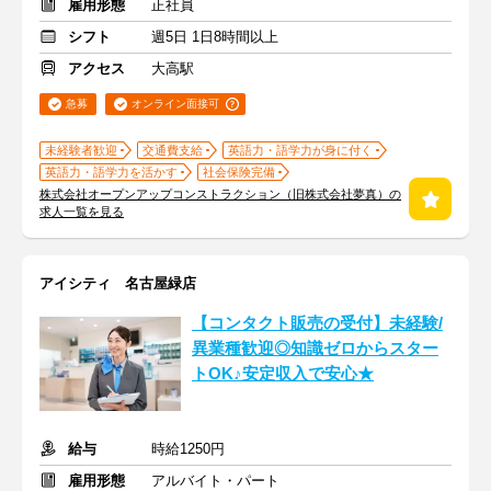
雇用形態
正社員
シフト
週5日 1日8時間以上
アクセス
大高駅
急募
オンライン面接可
未経験者歓迎
交通費支給
英語力・語学力が身に付く
英語力・語学力を活かす
社会保険完備
株式会社オープンアップコンストラクション（旧株式会社夢真）の
求人一覧を見る
アイシティ 名古屋緑店
【コンタクト販売の受付】未経験/
異業種歓迎◎知識ゼロからスター
トOK♪安定収入で安心★
給与
時給1250円
雇用形態
アルバイト・パート