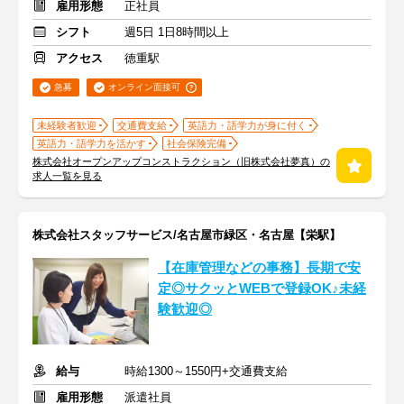
雇用形態
正社員
シフト
週5日 1日8時間以上
アクセス
徳重駅
急募
オンライン面接可
未経験者歓迎
交通費支給
英語力・語学力が身に付く
英語力・語学力を活かす
社会保険完備
株式会社オープンアップコンストラクション（旧株式会社夢真）の
求人一覧を見る
株式会社スタッフサービス/名古屋市緑区・名古屋【栄駅】
【在庫管理などの事務】長期で安
定◎サクッとWEBで登録OK♪未経
験歓迎◎
給与
時給1300～1550円+交通費支給
雇用形態
派遣社員