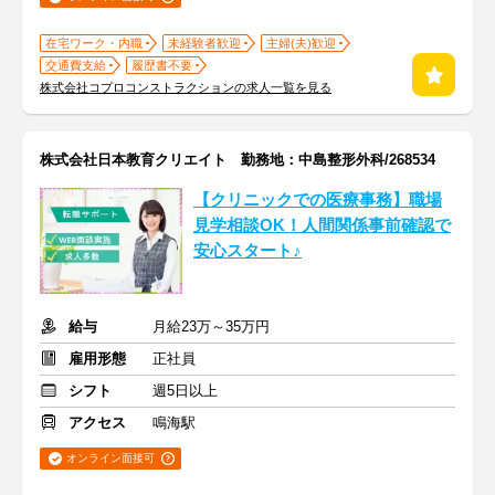
在宅ワーク・内職
未経験者歓迎
主婦(夫)歓迎
交通費支給
履歴書不要
株式会社コプロコンストラクションの求人一覧を見る
株式会社日本教育クリエイト 勤務地：中島整形外科/268534
【クリニックでの医療事務】職場
見学相談OK！人間関係事前確認で
安心スタート♪
給与
月給23万～35万円
雇用形態
正社員
シフト
週5日以上
アクセス
鳴海駅
オンライン面接可