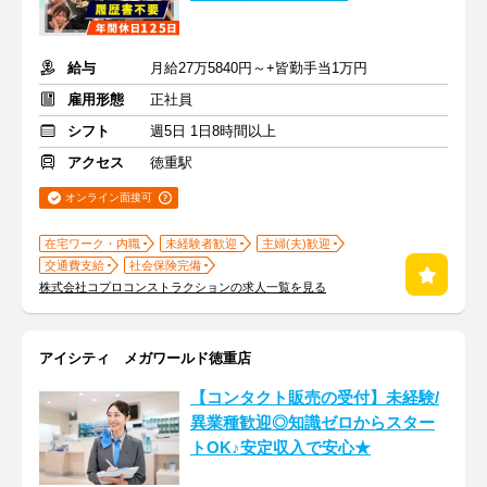
給与
月給27万5840円～+皆勤手当1万円
雇用形態
正社員
シフト
週5日 1日8時間以上
アクセス
徳重駅
オンライン面接可
在宅ワーク・内職
未経験者歓迎
主婦(夫)歓迎
交通費支給
社会保険完備
株式会社コプロコンストラクションの求人一覧を見る
アイシティ メガワールド徳重店
【コンタクト販売の受付】未経験/
異業種歓迎◎知識ゼロからスター
トOK♪安定収入で安心★