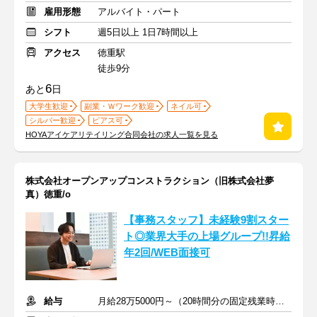
雇用形態
アルバイト・パート
シフト
週5日以上 1日7時間以上
アクセス
徳重駅
徒歩9分
6
あと
日
大学生歓迎
副業・Ｗワーク歓迎
ネイル可
シルバー歓迎
ピアス可
HOYAアイケアリテイリング合同会社の求人一覧を見る
株式会社オープンアップコンストラクション（旧株式会社夢
真）徳重/o
【事務スタッフ】未経験9割スター
ト◎業界大手の上場グループ!!昇給
年2回/WEB面接可
給与
月給28万5000円～（20時間分の固定残業時間代を含む）