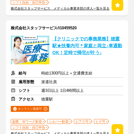
シフト自由・自己申告
株式会社スタッフサービス メディカル事業本部の求人一覧を見る
株式会社スタッフサービス/I10459520
【クリニックでの事務業務】徳重
駅★扶養内可＊家庭と両立♪車通勤
OK！定時で帰宅が叶う♪
給与
時給1300円以上＋交通費支給
雇用形態
派遣社員
シフト
週3日以上 1日4時間以上
アクセス
徳重駅
オンライン面接可
副業・Ｗワーク歓迎
シルバー歓迎
ピアス可
ヒゲ可
シフト自由・自己申告
株式会社スタッフサービス メディカル事業本部の求人一覧を見る