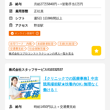
給与
月給27万5840円～+皆勤手当1万円
雇用形態
正社員
シフト
週5日 1日8時間以上
アクセス
野並駅
オンライン面接可
在宅ワーク・内職
未経験者歓迎
主婦(夫)歓迎
交通費支給
社会保険完備
株式会社コプロコンストラクションの求人一覧を見る
株式会社スタッフサービス/I10332537
【クリニックでの医療事務】中京
競馬場前駅★扶養内OK♪無理なく
働ける！
給与
時給1450円以上＋交通費支給