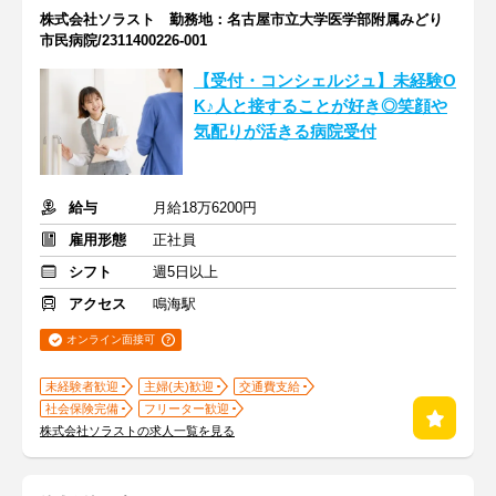
株式会社ソラスト 勤務地：名古屋市立大学医学部附属みどり
市民病院/2311400226-001
【受付・コンシェルジュ】未経験O
K♪人と接することが好き◎笑顔や
気配りが活きる病院受付
給与
月給18万6200円
雇用形態
正社員
シフト
週5日以上
アクセス
鳴海駅
オンライン面接可
未経験者歓迎
主婦(夫)歓迎
交通費支給
社会保険完備
フリーター歓迎
株式会社ソラストの求人一覧を見る