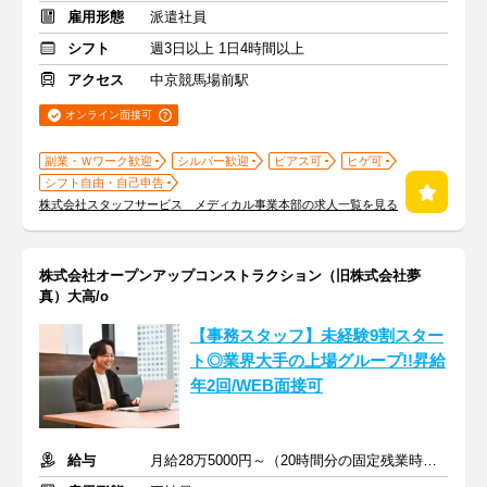
雇用形態
派遣社員
シフト
週3日以上 1日4時間以上
アクセス
中京競馬場前駅
オンライン面接可
副業・Ｗワーク歓迎
シルバー歓迎
ピアス可
ヒゲ可
シフト自由・自己申告
株式会社スタッフサービス メディカル事業本部の求人一覧を見る
株式会社オープンアップコンストラクション（旧株式会社夢
真）大高/o
【事務スタッフ】未経験9割スター
ト◎業界大手の上場グループ!!昇給
年2回/WEB面接可
給与
月給28万5000円～（20時間分の固定残業時間代を含む）