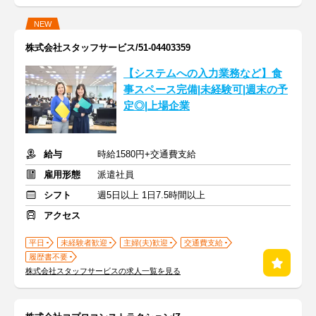
NEW
株式会社スタッフサービス/51-04403359
【システムへの入力業務など】食
事スペース完備|未経験可|週末の予
定◎|上場企業
給与
時給1580円+交通費支給
雇用形態
派遣社員
シフト
週5日以上 1日7.5時間以上
アクセス
平日
未経験者歓迎
主婦(夫)歓迎
交通費支給
履歴書不要
株式会社スタッフサービスの求人一覧を見る