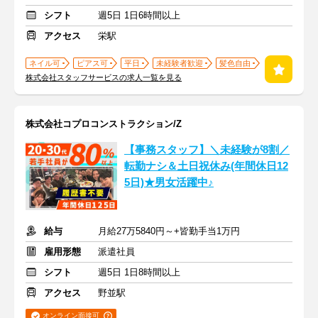
シフト
週5日 1日6時間以上
アクセス
栄駅
ネイル可
ピアス可
平日
未経験者歓迎
髪色自由
株式会社スタッフサービスの求人一覧を見る
株式会社コプロコンストラクション/Z
【事務スタッフ】＼未経験が8割／
転勤ナシ＆土日祝休み(年間休日12
5日)★男女活躍中♪
給与
月給27万5840円～+皆勤手当1万円
雇用形態
派遣社員
シフト
週5日 1日8時間以上
アクセス
野並駅
オンライン面接可