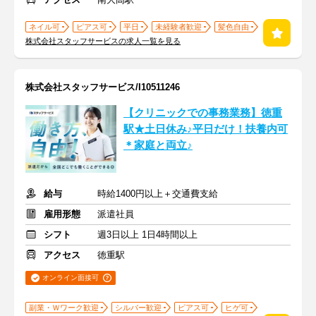
ネイル可
ピアス可
平日
未経験者歓迎
髪色自由
株式会社スタッフサービスの求人一覧を見る
株式会社スタッフサービス/I10511246
【クリニックでの事務業務】徳重
駅★土日休み♪平日だけ！扶養内可
＊家庭と両立♪
給与
時給1400円以上＋交通費支給
雇用形態
派遣社員
シフト
週3日以上 1日4時間以上
アクセス
徳重駅
オンライン面接可
副業・Ｗワーク歓迎
シルバー歓迎
ピアス可
ヒゲ可