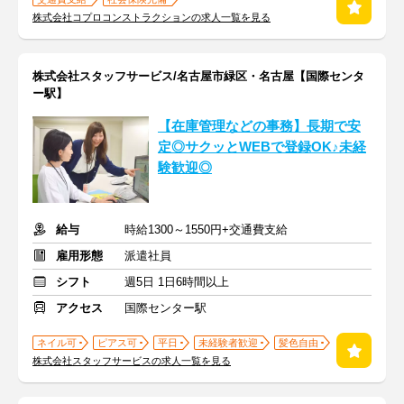
株式会社コプロコンストラクションの求人一覧を見る
株式会社スタッフサービス/名古屋市緑区・名古屋【国際センタ
ー駅】
【在庫管理などの事務】長期で安
定◎サクッとWEBで登録OK♪未経
験歓迎◎
給与
時給1300～1550円+交通費支給
雇用形態
派遣社員
シフト
週5日 1日6時間以上
アクセス
国際センター駅
ネイル可
ピアス可
平日
未経験者歓迎
髪色自由
株式会社スタッフサービスの求人一覧を見る