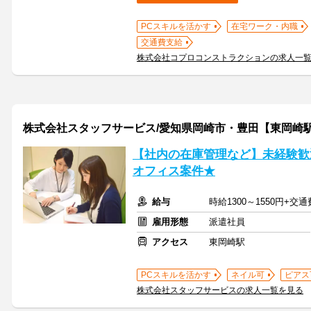
PCスキルを活かす
在宅ワーク・内職
交通費支給
株式会社コプロコンストラクションの求人一
株式会社スタッフサービス/愛知県岡崎市・豊田【東岡崎
【社内の在庫管理など】未経験歓
オフィス案件★
給与
時給1300～1550円+交
雇用形態
派遣社員
アクセス
東岡崎駅
PCスキルを活かす
ネイル可
ピアス
株式会社スタッフサービスの求人一覧を見る