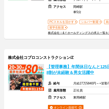
アクセス
岡崎駅
車5分
PCスキルを活かす
シルバー歓迎
未
留学生歓迎
株式会社ｉ&ｆホールディングスの求人一覧を
株式会社コプロコンストラクション/Z
【管理事務】年間休日なんと125日
8割が未経験＆男女活躍中
給与
月給27万5840円～+皆
雇用形態
正社員
アクセス
東岡崎駅
オンライン面接可