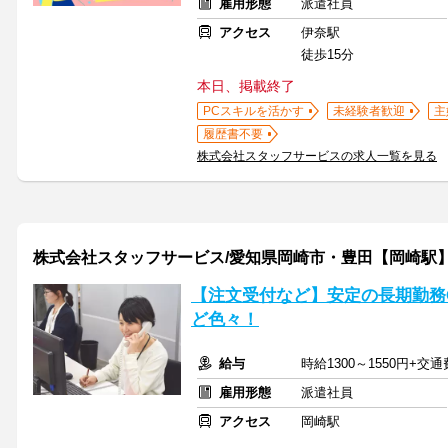
雇用形態
派遣社員
アクセス
伊奈駅
徒歩15分
本日、掲載終了
PCスキルを活かす
未経験者歓迎
主
履歴書不要
株式会社スタッフサービスの求人一覧を見る
株式会社スタッフサービス/愛知県岡崎市・豊田【岡崎駅
【注文受付など】安定の長期勤務
ど色々！
給与
時給1300～1550円+交
雇用形態
派遣社員
アクセス
岡崎駅