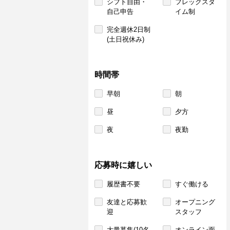
シフト自由・
フレックスタ
自己申告
イム制
完全週休2日制
(土日祝休み)
時間帯
早朝
朝
昼
夕方
夜
夜勤
応募時に嬉しい
履歴書不要
すぐ働ける
友達と応募歓
オープニング
迎
スタッフ
大量募集(10名
オンライン面