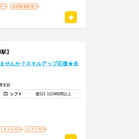
可
未経験者歓迎
塚駅】
ませんか？スキルアップ応援★未
通費支給
シフト
週5日 1日6時間以上
ネイル可
ピアス可