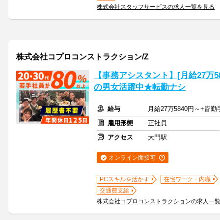
株式会社スタッフサービスの求人一覧を見る
株式会社コプロコンストラクション/Z
【事務アシスタント】[月給27万584
の男女活躍中★転勤ナシ
給与
月給27万5840円～+皆
雇用形態
正社員
アクセス
大門駅
オンライン面接可
PCスキルを活かす
在宅ワーク・内職
交通費支給
株式会社コプロコンストラクションの求人一