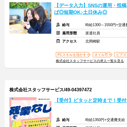
【データ入力】SNSの運用・投稿
ば◎短期OK♪土日休み◎
給与
時給1300～1550円+交
雇用形態
派遣社員
アクセス
北岡崎駅
PCスキルを活かす
ネイル可
ピアス
株式会社スタッフサービスの求人一覧を見る
株式会社スタッフサービス/49-04397472
【受付】ピタッと定時まで！受付
給与
時給1350円+交通費支給