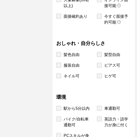
以上)
接可能
面接確約あり
今すぐ面接予
約可能
おしゃれ・自分らしさ
髪色自由
髪型自由
服装自由
ピアス可
ネイル可
ヒゲ可
環境
駅から5分以内
車通勤可
バイク/自転車
英語力・語学
通勤可
力が身に付く
PCスキルが身