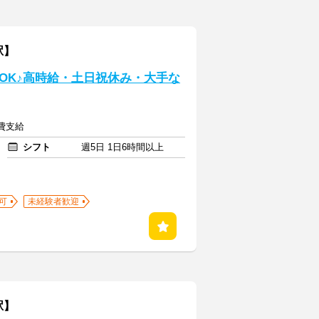
駅】
OK♪高時給・土日祝休み・大手な
通費支給
シフト
週5日 1日6時間以上
可
未経験者歓迎
駅】