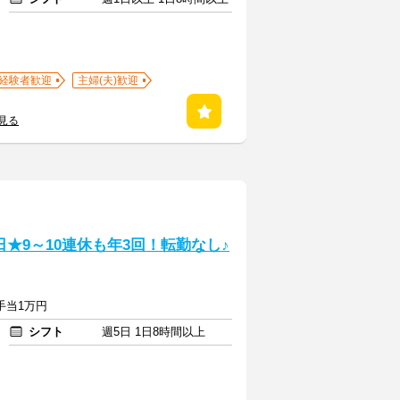
経験者歓迎
主婦(夫)歓迎
見る
★9～10連休も年3回！転勤なし♪
勤手当1万円
シフト
週5日 1日8時間以上