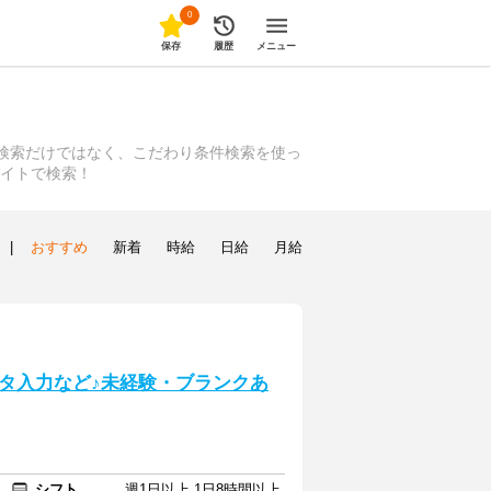
0
保存
履歴
メニュー
検索だけではなく、こだわり条件検索を使っ
バイトで検索！
|
おすすめ
新着
時給
日給
月給
タ入力など♪未経験・ブランクあ
シフト
週1日以上 1日8時間以上