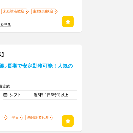
未経験者歓迎
主婦(夫)歓迎
覧を見る
駅】
迎♪長期で安定勤務可能！人気の
通費支給
シフト
週5日 1日6時間以上
可
平日
未経験者歓迎