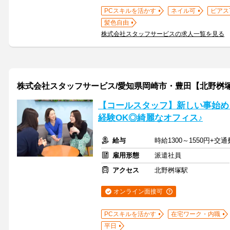
PCスキルを活かす
ネイル可
ピアス
髪色自由
株式会社スタッフサービスの求人一覧を見る
株式会社スタッフサービス/愛知県岡崎市・豊田【北野桝
【コールスタッフ】新しい事始め
経験OK◎綺麗なオフィス♪
給与
時給1300～1550円+交
雇用形態
派遣社員
アクセス
北野桝塚駅
オンライン面接可
PCスキルを活かす
在宅ワーク・内職
平日