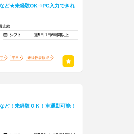
など★未経験OK⇒PC入力できれ
通費支給
シフト
週5日 1日6時間以上
可
平日
未経験者歓迎
など！未経験ＯＫ！車通勤可能！