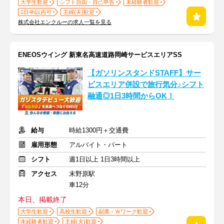
大学生歓迎
シフト自由・自己申告
未経験者歓迎
1日4h以内可
主婦(夫)歓迎
株式会社エンクルーの求人一覧を見る
ENEOSウイング 新東名高速道路岡崎サービスエリアSS
【ガソリンスタンドSTAFF】サー
ビスエリア併設で旅行気分♪シフト
融通◎1日3時間からOK！
給与
時給1300円＋交通費
雇用形態
アルバイト・パート
シフト
週1日以上 1日3時間以上
アクセス
末野原駅
車12分
本日、掲載終了
大学生歓迎
高校生歓迎
副業・Ｗワーク歓迎
未経験者歓迎
主婦(夫)歓迎