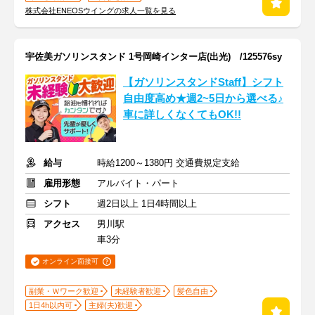
株式会社ENEOSウイングの求人一覧を見る
宇佐美ガソリンスタンド 1号岡崎インター店(出光) /125576sy
【ガソリンスタンドStaff】シフト
自由度高め★週2~5日から選べる♪
車に詳しくなくてもOK!!
給与
時給1200～1380円 交通費規定支給
雇用形態
アルバイト・パート
シフト
週2日以上 1日4時間以上
アクセス
男川駅
車3分
オンライン面接可
副業・Ｗワーク歓迎
未経験者歓迎
髪色自由
1日4h以内可
主婦(夫)歓迎