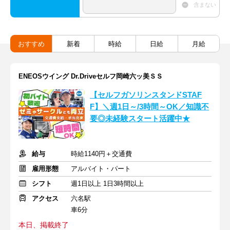
含まない
おすすめ
新着
時給
日給
月給
ENEOSウイング Dr.Driveセルフ岡崎六ッ美ＳＳ
【セルフガソリンスタンドSTAF
F】＼週1日～/3時間～OK／知識不
要◎未経験スタート活躍中★
給与
時給1140円＋交通費
雇用形態
アルバイト・パート
シフト
週1日以上 1日3時間以上
アクセス
六名駅
車6分
本日、掲載終了