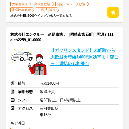
大学生歓迎
高校生歓迎
副業・Ｗワーク歓迎
未経験者歓迎
主婦(夫)歓迎
株式会社ENEOSウイングの求人一覧を見る
株式会社エンクルー ※勤務地：［岡崎市宮石町］周辺 / 111_
aich2259_01-0000
【ガソリンスタンド】未経験から
大歓迎★時給1400円=効率よく稼ご
っ！週払いも相談可
給与
時給1400円
雇用形態
派遣社員
シフト
週3日以上 1日4時間以上
アクセス
三河豊田駅
車16分
4
あと
日