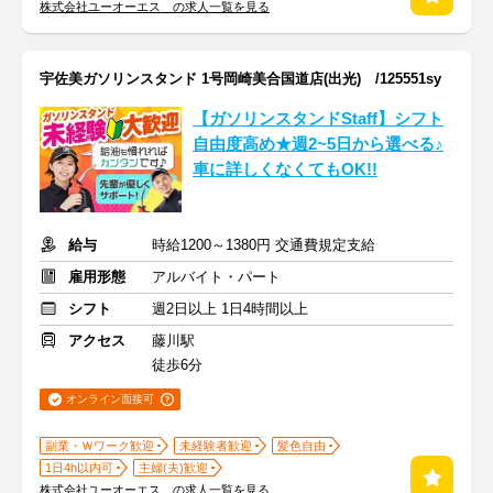
株式会社ユーオーエス の求人一覧を見る
宇佐美ガソリンスタンド 1号岡崎美合国道店(出光) /125551sy
【ガソリンスタンドStaff】シフト
自由度高め★週2~5日から選べる♪
車に詳しくなくてもOK!!
給与
時給1200～1380円 交通費規定支給
雇用形態
アルバイト・パート
シフト
週2日以上 1日4時間以上
アクセス
藤川駅
徒歩6分
オンライン面接可
副業・Ｗワーク歓迎
未経験者歓迎
髪色自由
1日4h以内可
主婦(夫)歓迎
株式会社ユーオーエス の求人一覧を見る