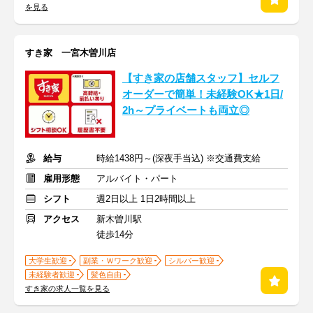
を見る
すき家 一宮木曽川店
【すき家の店舗スタッフ】セルフ
オーダーで簡単！未経験OK★1日/
2h～プライベートも両立◎
給与
時給1438円～(深夜手当込) ※交通費支給
雇用形態
アルバイト・パート
シフト
週2日以上 1日2時間以上
アクセス
新木曽川駅
徒歩14分
大学生歓迎
副業・Ｗワーク歓迎
シルバー歓迎
未経験者歓迎
髪色自由
すき家の求人一覧を見る