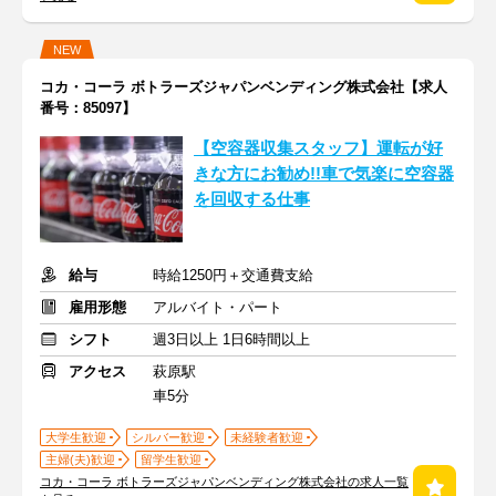
NEW
コカ・コーラ ボトラーズジャパンベンディング株式会社【求人
番号：85097】
【空容器収集スタッフ】運転が好
きな方にお勧め!!車で気楽に空容器
を回収する仕事
給与
時給1250円＋交通費支給
雇用形態
アルバイト・パート
シフト
週3日以上 1日6時間以上
アクセス
萩原駅
車5分
大学生歓迎
シルバー歓迎
未経験者歓迎
主婦(夫)歓迎
留学生歓迎
コカ・コーラ ボトラーズジャパンベンディング株式会社の求人一覧