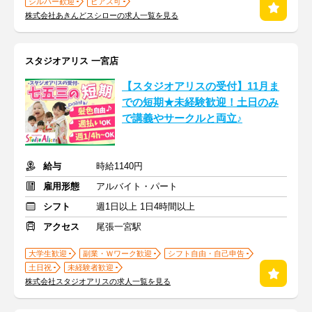
シルバー歓迎
ピアス可
株式会社あきんどスシローの求人一覧を見る
スタジオアリス 一宮店
【スタジオアリスの受付】11月ま
での短期★未経験歓迎！土日のみ
で講義やサークルと両立♪
給与
時給1140円
雇用形態
アルバイト・パート
シフト
週1日以上 1日4時間以上
アクセス
尾張一宮駅
大学生歓迎
副業・Ｗワーク歓迎
シフト自由・自己申告
土日祝
未経験者歓迎
株式会社スタジオアリスの求人一覧を見る