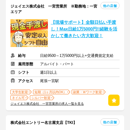
他の店舗
ジェイエス株式会社 一宮営業所 ※勤務地：一宮
エリア
【現場サポート】全額日払い手渡
し！Max日給1万5000円!!経験を活
かして働きたい方大歓迎！
給与
日給9500～1万5000円以上+交通費規定支給
雇用形態
アルバイト・パート
シフト
週1日以上
アクセス
尾張一宮駅
大学生歓迎
短期（1ヶ月以内OK）
副業・Ｗワーク歓迎
ネイル可
シルバー歓迎
ジェイエス株式会社 一宮営業所の求人一覧を見る
他の店舗
株式会社エントリー名古屋支店【TKI】