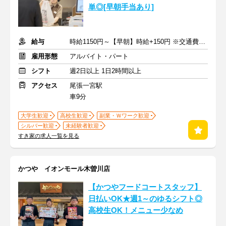
単◎[早朝手当あり]
給与
時給1150円～【早朝】時給+150円 ※交通費支給
雇用形態
アルバイト・パート
シフト
週2日以上 1日2時間以上
アクセス
尾張一宮駅
車9分
大学生歓迎
高校生歓迎
副業・Ｗワーク歓迎
シルバー歓迎
未経験者歓迎
すき家の求人一覧を見る
かつや イオンモール木曽川店
【かつやフードコートスタッフ】
日払いOK★週1～のゆるシフト◎
高校生OK！メニュー少なめ