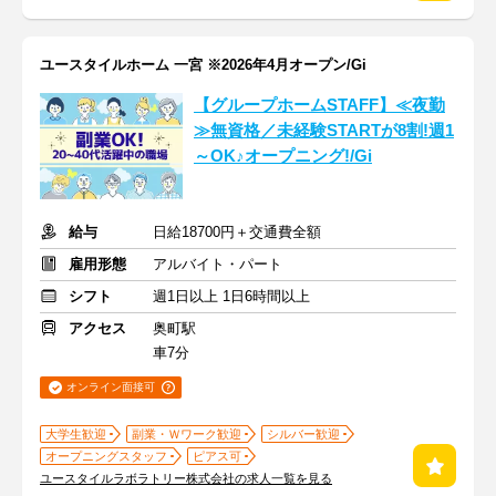
ユースタイルホーム 一宮 ※2026年4月オープン/Gi
【グループホームSTAFF】≪夜勤
≫無資格／未経験STARTが8割!週1
～OK♪オープニング!/Gi
給与
日給18700円＋交通費全額
雇用形態
アルバイト・パート
シフト
週1日以上 1日6時間以上
アクセス
奥町駅
車7分
オンライン面接可
大学生歓迎
副業・Ｗワーク歓迎
シルバー歓迎
オープニングスタッフ
ピアス可
ユースタイルラボラトリー株式会社の求人一覧を見る