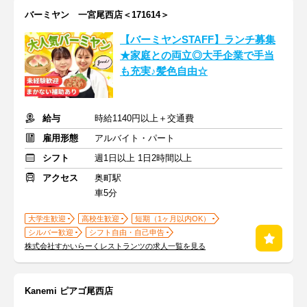
バーミヤン 一宮尾西店＜171614＞
【バーミヤンSTAFF】ランチ募集
★家庭との両立◎大手企業で手当
も充実♪髪色自由☆
給与
時給1140円以上＋交通費
雇用形態
アルバイト・パート
シフト
週1日以上 1日2時間以上
アクセス
奥町駅
車5分
大学生歓迎
高校生歓迎
短期（1ヶ月以内OK）
シルバー歓迎
シフト自由・自己申告
株式会社すかいらーくレストランツの求人一覧を見る
Kanemi ピアゴ尾西店