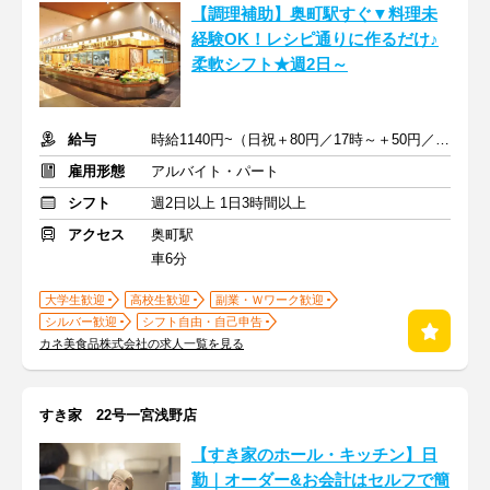
【調理補助】奥町駅すぐ▼料理未
経験OK！レシピ通りに作るだけ♪
柔軟シフト★週2日～
給与
時給1140円~（日祝＋80円／17時～＋50円／7～8時＋30円）+交通費
雇用形態
アルバイト・パート
シフト
週2日以上 1日3時間以上
アクセス
奥町駅
車6分
大学生歓迎
高校生歓迎
副業・Ｗワーク歓迎
シルバー歓迎
シフト自由・自己申告
カネ美食品株式会社の求人一覧を見る
すき家 22号一宮浅野店
【すき家のホール・キッチン】日
勤｜オーダー&お会計はセルフで簡