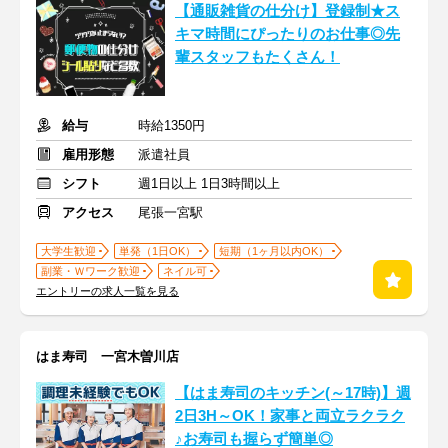
【通販雑貨の仕分け】登録制★ス
キマ時間にぴったりのお仕事◎先
輩スタッフもたくさん！
給与
時給1350円
雇用形態
派遣社員
シフト
週1日以上 1日3時間以上
アクセス
尾張一宮駅
大学生歓迎
単発（1日OK）
短期（1ヶ月以内OK）
副業・Ｗワーク歓迎
ネイル可
エントリーの求人一覧を見る
はま寿司 一宮木曽川店
【はま寿司のキッチン(～17時)】週
2日3H～OK！家事と両立ラクラク
♪お寿司も握らず簡単◎