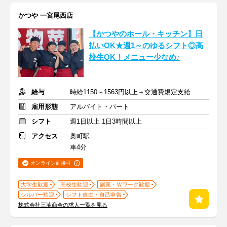
かつや 一宮尾西店
【かつやのホール・キッチン】日
払いOK★週1～のゆるシフト◎高
校生OK！メニュー少なめ♪
給与
時給1150～1563円以上＋交通費規定支給
雇用形態
アルバイト・パート
シフト
週1日以上 1日3時間以上
アクセス
奥町駅
車4分
オンライン面接可
大学生歓迎
高校生歓迎
副業・Ｗワーク歓迎
シルバー歓迎
シフト自由・自己申告
株式会社三油商会の求人一覧を見る