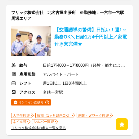
フリック株式会社 北名古屋出張所 ※勤務地：一宮市一宮駅
周辺エリア
【交通誘導の警備】日払い！週1～
勤務OK＼日給1万4千円以上／家電
付き寮完備★
給与
日給1万4000～1万8000円（経験・能力による）
雇用形態
アルバイト・パート
シフト
週1日以上 1日8時間以上
アクセス
名鉄一宮駅
オンライン面接可
大学生歓迎
短期（1ヶ月以内OK）
副業・Ｗワーク歓迎
ネイル可
シルバー歓迎
フリック株式会社の求人一覧を見る