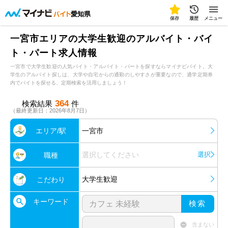
愛知県
保存
履歴
メニュー
一宮市エリアの大学生歓迎のアルバイト・バイ
ト・パート求人情報
一宮市で大学生歓迎の人気バイト・アルバイト・パートを探すならマイナビバイト。大
学生のアルバイト探しは、大学や自宅からの通勤のしやすさが重要なので、通学定期券
内でバイトを探せる、定期検索を活用しましょう！
364
検索結果
件
（最終更新日：2026年8月7日）
エリア/駅
一宮市
選択してください
選択
職種
大学生歓迎
こだわり
キーワード
検索
含まない