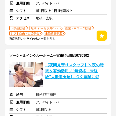
雇用形態
アルバイト・パート
シフト
週1日以上 1日1時間以上
アクセス
尾張一宮駅
大学生歓迎
短期（1ヶ月以内OK）
副業・Ｗワーク歓迎
シフト自由・自己申告
未経験者歓迎
家庭教師のトライの求人一覧を見る
ソーシャルインクルーホーム一宮東印田町/50780902
【夜間見守りスタッフ】＼夜の時
間を有効活用／"無資格・未経
験"大歓迎★週1～OK!副業に◎
給与
日給2万475円
雇用形態
アルバイト・パート
シフト
週1日以上