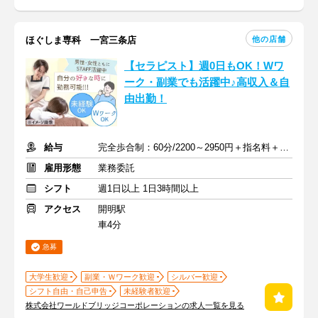
他の店舗
ほぐしま専科 一宮三条店
【セラピスト】週0日もOK！Wワ
ーク・副業でも活躍中♪高収入＆自
由出勤！
給与
完全歩合制：60分/2200～2950円＋指名料＋インセンティブ
雇用形態
業務委託
シフト
週1日以上 1日3時間以上
アクセス
開明駅
車4分
急募
大学生歓迎
副業・Ｗワーク歓迎
シルバー歓迎
シフト自由・自己申告
未経験者歓迎
株式会社ワールドブリッジコーポレーションの求人一覧を見る