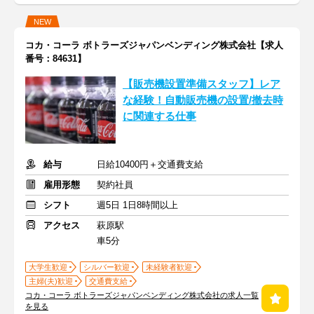
NEW
コカ・コーラ ボトラーズジャパンベンディング株式会社【求人
番号：84631】
【販売機設置準備スタッフ】レア
な経験！自動販売機の設置/撤去時
に関連する仕事
給与
日給10400円＋交通費支給
雇用形態
契約社員
シフト
週5日 1日8時間以上
アクセス
萩原駅
車5分
大学生歓迎
シルバー歓迎
未経験者歓迎
主婦(夫)歓迎
交通費支給
コカ・コーラ ボトラーズジャパンベンディング株式会社の求人一覧
を見る