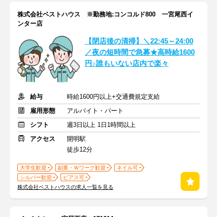
株式会社ベストハウス ※勤務地:コンコルド800 一宮尾西イ
ンター店
【閉店後の清掃】＼22:45～24:00
／夜の短時間で急募★高時給1600
円♪誰もいない店内で楽々
給与
時給1600円以上+交通費規定支給
雇用形態
アルバイト・パート
シフト
週3日以上 1日1時間以上
アクセス
開明駅
徒歩12分
大学生歓迎
副業・Ｗワーク歓迎
ネイル可
シルバー歓迎
ピアス可
株式会社ベストハウスの求人一覧を見る