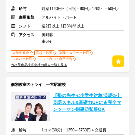
給与
時給1140円~（日祝＋80円／17時～＋50円／7～8時＋30円）+交通費
雇用形態
アルバイト・パート
シフト
週2日以上 1日3時間以上
アクセス
奥町駅
車6分
大学生歓迎
高校生歓迎
副業・Ｗワーク歓迎
シルバー歓迎
シフト自由・自己申告
カネ美食品株式会社の求人一覧を見る
個別教室のトライ 一宮駅前校
【塾の先生≪小学生対象/英語≫】
英語スキル&基礎力UPに★完全マ
ンツーマン指導◎私服OK
給与
1コマ(60分)：1350～3750円＋交通費