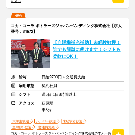
を見る
NEW
コカ・コーラ ボトラーズジャパンベンディング株式会社【求人
番号：84672】
【自販機補充補助】未経験歓迎！
誰でも簡単に働けます！シフトも
柔軟にOK！
給与
日給9700円＋交通費支給
雇用形態
契約社員
シフト
週5日 1日8時間以上
アクセス
萩原駅
車5分
大学生歓迎
シルバー歓迎
未経験者歓迎
主婦(夫)歓迎
交通費支給
コカ・コーラ ボトラーズジャパンベンディング株式会社の求人一覧