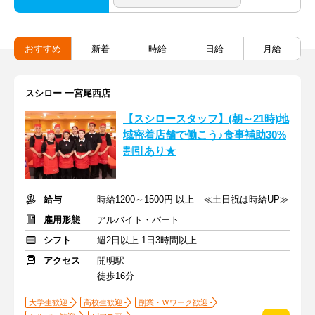
おすすめ
新着
時給
日給
月給
スシロー 一宮尾西店
【スシロースタッフ】(朝～21時)地
域密着店舗で働こう♪食事補助30%
割引あり★
給与
時給1200～1500円 以上 ≪土日祝は時給UP≫
雇用形態
アルバイト・パート
シフト
週2日以上 1日3時間以上
アクセス
開明駅
徒歩16分
大学生歓迎
高校生歓迎
副業・Ｗワーク歓迎