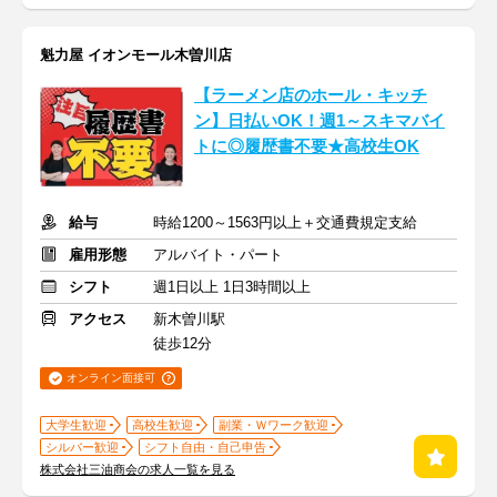
魁力屋 イオンモール木曽川店
【ラーメン店のホール・キッチ
ン】日払いOK！週1～スキマバイ
トに◎履歴書不要★高校生OK
給与
時給1200～1563円以上＋交通費規定支給
雇用形態
アルバイト・パート
シフト
週1日以上 1日3時間以上
アクセス
新木曽川駅
徒歩12分
オンライン面接可
大学生歓迎
高校生歓迎
副業・Ｗワーク歓迎
シルバー歓迎
シフト自由・自己申告
株式会社三油商会の求人一覧を見る