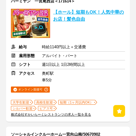
バーミヤン 一宮尾西店＜171614＞
【ホール】短期もOK！人気中華の
お店！髪色自由
給与
時給1140円以上＋交通費
雇用形態
アルバイト・パート
シフト
週1日以上 1日2時間以上
アクセス
奥町駅
車5分
オンライン面接可
大学生歓迎
高校生歓迎
短期（1ヶ月以内OK）
シルバー歓迎
ピアス可
株式会社すかいらーくレストランツの求人一覧を見る
ソーシャルインクルーホーム一宮向山南/50670902