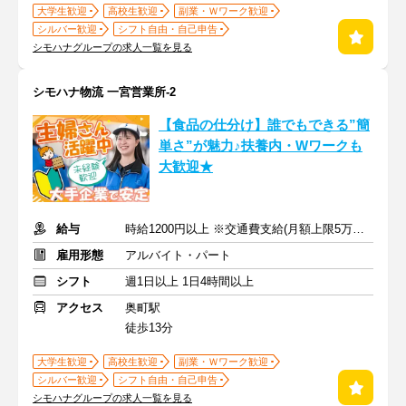
大学生歓迎
高校生歓迎
副業・Ｗワーク歓迎
シルバー歓迎
シフト自由・自己申告
シモハナグループの求人一覧を見る
シモハナ物流 一宮営業所-2
【食品の仕分け】誰でもできる”簡
単さ”が魅力♪扶養内・Wワークも
大歓迎★
給与
時給1200円以上 ※交通費支給(月額上限5万円まで)
雇用形態
アルバイト・パート
シフト
週1日以上 1日4時間以上
アクセス
奥町駅
徒歩13分
大学生歓迎
高校生歓迎
副業・Ｗワーク歓迎
シルバー歓迎
シフト自由・自己申告
シモハナグループの求人一覧を見る