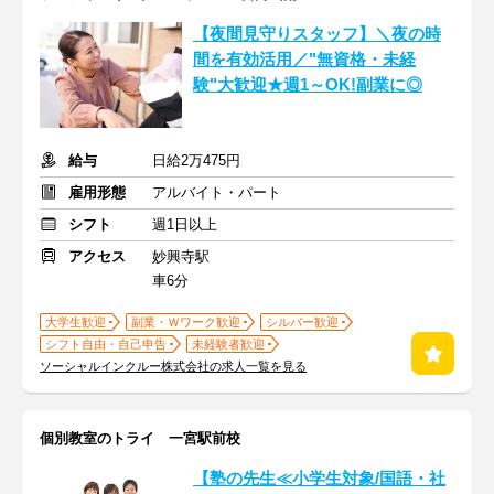
【夜間見守りスタッフ】＼夜の時
間を有効活用／"無資格・未経
験"大歓迎★週1～OK!副業に◎
給与
日給2万475円
雇用形態
アルバイト・パート
シフト
週1日以上
アクセス
妙興寺駅
車6分
大学生歓迎
副業・Ｗワーク歓迎
シルバー歓迎
シフト自由・自己申告
未経験者歓迎
ソーシャルインクルー株式会社の求人一覧を見る
個別教室のトライ 一宮駅前校
【塾の先生≪小学生対象/国語・社