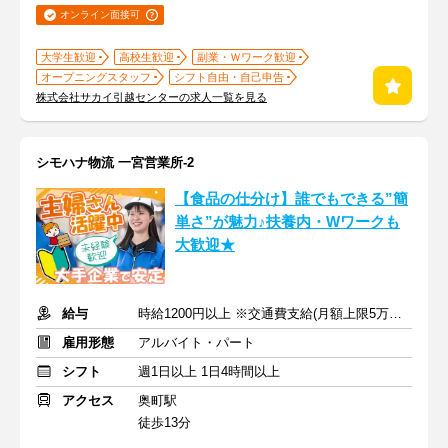
オンライン面接可
大学生歓迎
高校生歓迎
副業・Ｗワーク歓迎
オープニングスタッフ
シフト自由・自己申告
株式会社サカイ引越センターの求人一覧を見る
シモハナ物流 一宮営業所-2
【食品の仕分け】誰でもできる”簡
単さ”が魅力♪扶養内・Wワークも
大歓迎★
給与
時給1200円以上 ※交通費支給(月額上限5万円まで)
雇用形態
アルバイト・パート
シフト
週1日以上 1日4時間以上
アクセス
奥町駅
徒歩13分