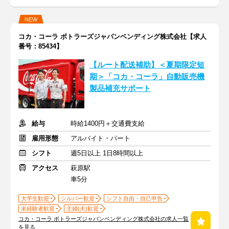
NEW
コカ・コーラ ボトラーズジャパンベンディング株式会社【求人
番号：85434】
【ルート配送補助】＜夏期限定短
期＞「コカ・コーラ」自動販売機
製品補充サポート
給与
時給1400円＋交通費支給
雇用形態
アルバイト・パート
シフト
週5日以上 1日8時間以上
アクセス
萩原駅
車5分
大学生歓迎
シルバー歓迎
シフト自由・自己申告
未経験者歓迎
主婦(夫)歓迎
コカ・コーラ ボトラーズジャパンベンディング株式会社の求人一覧
を見る