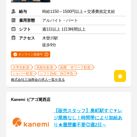
給与
時給1150～1500円以上＋交通費規定支給
雇用形態
アルバイト・パート
シフト
週1日以上 1日3時間以上
アクセス
木曽川駅
徒歩9分
オンライン面接可
大学生歓迎
高校生歓迎
副業・Ｗワーク歓迎
シルバー歓迎
シフト自由・自己申告
株式会社三油商会の求人一覧を見る
Kanemi ピアゴ尾西店
【販売スタッフ】奥町駅すぐ▼レ
ジ業務なし！時間帯により加給あ
り★履歴書不要◎週2日～