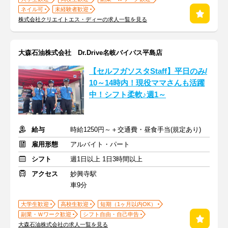
ネイル可
未経験者歓迎
株式会社クリエイトエス・ディーの求人一覧を見る
大森石油株式会社 Dr.Drive名岐バイパス平島店
【セルフガソスタStaff】平日のみ/
10～14時内！現役ママさんも活躍
中！シフト柔軟♪週1～
給与
時給1250円～＋交通費・昼食手当(規定あり)
雇用形態
アルバイト・パート
シフト
週1日以上 1日3時間以上
アクセス
妙興寺駅
車9分
大学生歓迎
高校生歓迎
短期（1ヶ月以内OK）
副業・Ｗワーク歓迎
シフト自由・自己申告
大森石油株式会社の求人一覧を見る