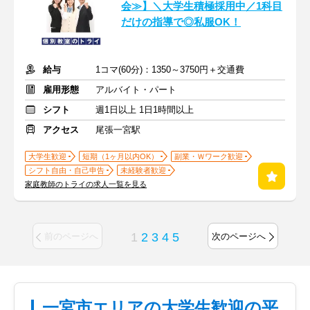
会≫】＼大学生積極採用中／1科目
だけの指導で◎私服OK！
給与
1コマ(60分)：1350～3750円＋交通費
雇用形態
アルバイト・パート
シフト
週1日以上 1日1時間以上
アクセス
尾張一宮駅
大学生歓迎
短期（1ヶ月以内OK）
副業・Ｗワーク歓迎
シフト自由・自己申告
未経験者歓迎
家庭教師のトライの求人一覧を見る
1
2
3
4
5
前のページへ
次のページへ
一宮市エリアの大学生歓迎の平