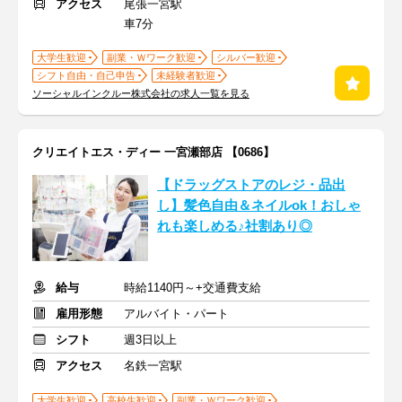
アクセス
尾張一宮駅
車7分
大学生歓迎
副業・Ｗワーク歓迎
シルバー歓迎
シフト自由・自己申告
未経験者歓迎
ソーシャルインクルー株式会社の求人一覧を見る
クリエイトエス・ディー 一宮瀬部店 【0686】
【ドラッグストアのレジ・品出
し】髪色自由＆ネイルok！おしゃ
れも楽しめる♪社割あり◎
給与
時給1140円～+交通費支給
雇用形態
アルバイト・パート
シフト
週3日以上
アクセス
名鉄一宮駅
大学生歓迎
高校生歓迎
副業・Ｗワーク歓迎