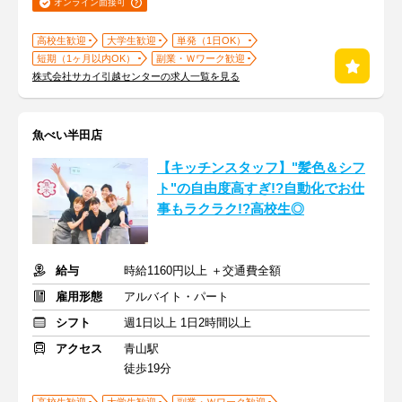
オンライン面接可
高校生歓迎
大学生歓迎
単発（1日OK）
短期（1ヶ月以内OK）
副業・Ｗワーク歓迎
株式会社サカイ引越センターの求人一覧を見る
魚べい半田店
【キッチンスタッフ】"髪色＆シフ
ト"の自由度高すぎ!?自動化でお仕
事もラクラク!?高校生◎
給与
時給1160円以上 ＋交通費全額
雇用形態
アルバイト・パート
シフト
週1日以上 1日2時間以上
アクセス
青山駅
徒歩19分