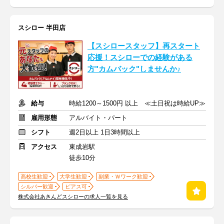
スシロー 半田店
【スシロースタッフ】再スタート
応援！スシローでの経験がある
方"カムバック"しませんか♪
給与
時給1200～1500円 以上 ≪土日祝は時給UP≫
雇用形態
アルバイト・パート
シフト
週2日以上 1日3時間以上
アクセス
東成岩駅
徒歩10分
高校生歓迎
大学生歓迎
副業・Ｗワーク歓迎
シルバー歓迎
ピアス可
株式会社あきんどスシローの求人一覧を見る