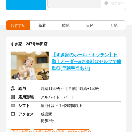
含まない
おすすめ
新着
時給
日給
月給
すき家 247号半田店
【すき家のホール・キッチン】日
勤｜オーダー&お会計はセルフで簡
単◎[早朝手当あり]
給与
時給1180円～【早朝】時給+150円
雇用形態
アルバイト・パート
シフト
週2日以上 1日2時間以上
アクセス
成岩駅
徒歩2分
高校生歓迎
大学生歓迎
副業・Ｗワーク歓迎