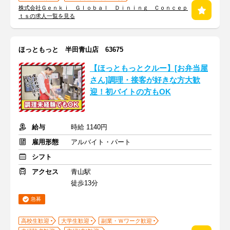
株式会社Ｇｅｎｋｉ Ｇｌｏｂａｌ Ｄｉｎｉｎｇ Ｃｏｎｃｅｐ
ｔｓの求人一覧を見る
ほっともっと 半田青山店 63675
【ほっともっとクルー】[お弁当屋
さん]調理・接客が好きな方大歓
迎！初バイトの方もOK
給与
時給 1140円
雇用形態
アルバイト・パート
シフト
アクセス
青山駅
徒歩13分
急募
高校生歓迎
大学生歓迎
副業・Ｗワーク歓迎