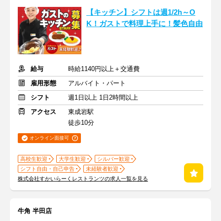
【キッチン】シフトは週1/2h～O
K！ガストで料理上手に！髪色自由
給与
時給1140円以上＋交通費
雇用形態
アルバイト・パート
シフト
週1日以上 1日2時間以上
アクセス
東成岩駅
徒歩10分
オンライン面接可
高校生歓迎
大学生歓迎
シルバー歓迎
シフト自由・自己申告
未経験者歓迎
株式会社すかいらーくレストランツの求人一覧を見る
牛角 半田店