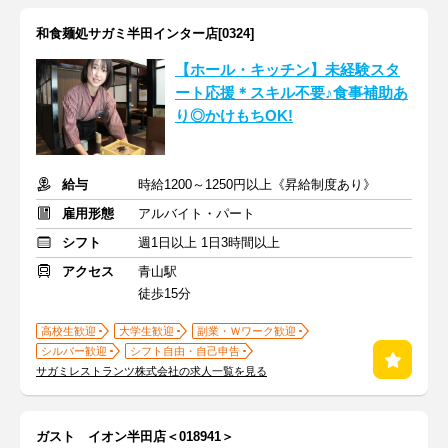
和食麺処サガミ半田インター店[0324]
【ホール・キッチン】未経験スタ
ート応援＊スキル不要♪食事補助あ
り◎かけもちOK!
給与
時給1200～1250円以上《昇給制度あり》
雇用形態
アルバイト・パート
シフト
週1日以上 1日3時間以上
アクセス
青山駅
徒歩15分
高校生歓迎
大学生歓迎
副業・Ｗワーク歓迎
シルバー歓迎
シフト自由・自己申告
サガミレストランツ株式会社の求人一覧を見る
ガスト イオン半田店＜018941＞