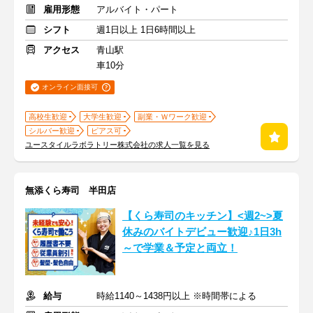
雇用形態
アルバイト・パート
シフト
週1日以上 1日6時間以上
アクセス
青山駅
車10分
オンライン面接可
高校生歓迎
大学生歓迎
副業・Ｗワーク歓迎
シルバー歓迎
ピアス可
ユースタイルラボラトリー株式会社の求人一覧を見る
無添くら寿司 半田店
【くら寿司のキッチン】<週2~>夏
休みのバイトデビュー歓迎♪1日3h
～で学業＆予定と両立！
給与
時給1140～1438円以上 ※時間帯による