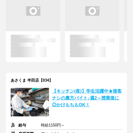
あさくま 半田店【034】
【キッチン(夜)】学生活躍中★接客
ナシの裏方バイト♪週2～授業後に
◎かけもちもOK！
給与
時給1150円～