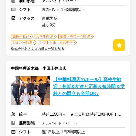
雇用形態
アルバイト・パート
シフト
週2日以上 1日3時間以上
アクセス
東成岩駅
徒歩9分
高校生歓迎
大学生歓迎
副業・Ｗワーク歓迎
シルバー歓迎
シフト自由・自己申告
株式会社あさくまの求人一覧を見る
中国料理浜木綿 半田土井山店
【中華料理店のホール】⾼校⽣歓
迎！短期&友達と応募＆短時間＆学
校との両⽴も全部OK♪
給与
時給1150円～ ★土日祝は時給100円UP！ ★高校生も同時給！
雇用形態
アルバイト・パート
シフト
週1日以上 1日3時間以上