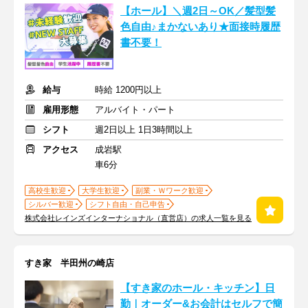
【ホール】＼週2日～OK／髪型髪
色自由♪まかないあり★面接時履歴
書不要！
給与
時給 1200円以上
雇用形態
アルバイト・パート
シフト
週2日以上 1日3時間以上
アクセス
成岩駅
車6分
高校生歓迎
大学生歓迎
副業・Ｗワーク歓迎
シルバー歓迎
シフト自由・自己申告
株式会社レインズインターナショナル（直営店）の求人一覧を見る
すき家 半田州の崎店
【すき家のホール・キッチン】日
勤｜オーダー&お会計はセルフで簡