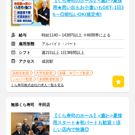
【くら寿司のホール】<週2~>夏採
用★思い出もお小遣いもGET♪1日3
h～◎前払いOK(規定有)
給与
時給1140～1438円以上 ※時間帯による
雇用形態
アルバイト・パート
シフト
週2日以上 1日3時間以上
アクセス
成岩駅
高校生歓迎
大学生歓迎
副業・Ｗワーク歓迎
シルバー歓迎
未経験者歓迎
くら寿司株式会社の求人一覧を見る
無添くら寿司 半田店
【くら寿司のホール】<週2~>夏採
用スタート★初パートも歓迎！涼
しい店内で快適◎