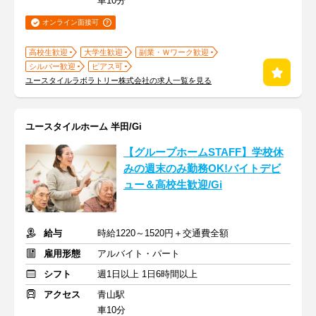
車10分
オンライン面接可
高校生歓迎
大学生歓迎
副業・Ｗワーク歓迎
シルバー歓迎
ピアス可
ユースタイルラボラトリー株式会社の求人一覧を見る
ユースタイルホーム 半田/Gi
【グループホームSTAFF】学校休
みの週末のみ勤務OK!バイトデビ
ュー＆高校生歓迎/Gi
給与
時給1220～1520円＋交通費全額
雇用形態
アルバイト・パート
シフト
週1日以上 1日6時間以上
アクセス
青山駅
車10分