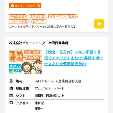
オンライン面接可
高校生歓迎
大学生歓迎
副業・Ｗワーク歓迎
シルバー歓迎
ピアス可
ユースタイルラボラトリー株式会社の求人一覧を見る
株式会社グリーンテック 半田西営業所
【検査・仕分け】スキル不要！目
視でチェックするだけ♪昇給＆ボー
ナスあり☆髪型髪色自由
給与
時給1140円～＋交通費全額支給
雇用形態
アルバイト・パート
シフト
週5日 1日8時間以上
アクセス
半田駅
車8分