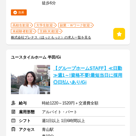
徒歩6分
急募
高校生歓迎
大学生歓迎
副業・Ｗワーク歓迎
未経験者歓迎
主婦(夫)歓迎
株式会社プレナス（ほっともっと）の求人一覧を見る
ユースタイルホーム 半田/Gi
【グループホームSTAFF】≪日勤
≫週1～!資格不要!最短当日に採用
◎日払いあり/Gi
給与
時給1220～1520円＋交通費全額
雇用形態
アルバイト・パート
シフト
週1日以上 1日6時間以上
アクセス
青山駅