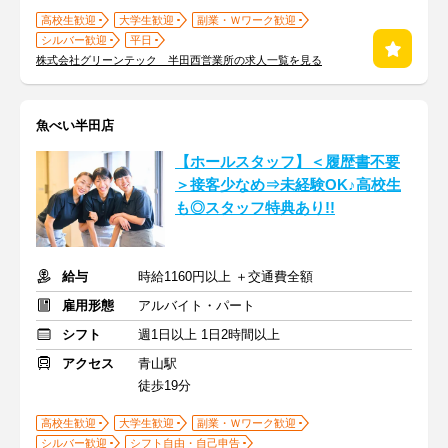
高校生歓迎
大学生歓迎
副業・Ｗワーク歓迎
シルバー歓迎
平日
株式会社グリーンテック 半田西営業所の求人一覧を見る
魚べい半田店
【ホールスタッフ】＜履歴書不要
＞接客少なめ⇒未経験OK♪高校生
も◎スタッフ特典あり!!
給与
時給1160円以上 ＋交通費全額
雇用形態
アルバイト・パート
シフト
週1日以上 1日2時間以上
アクセス
青山駅
徒歩19分
高校生歓迎
大学生歓迎
副業・Ｗワーク歓迎
シルバー歓迎
シフト自由・自己申告