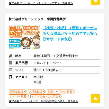
株式会社すかいらーくレストランツの求人一覧を見る
株式会社グリーンテック 半田西営業所
【検査・検品】＜夜勤＞ボーナス
あり☆簡単だから初めてでも安心
◎サポート体制◎
給与
時給1140円～＋交通費全額支給
雇用形態
アルバイト・パート
シフト
週5日 1日8時間以上
アクセス
半田駅
車8分
高校生歓迎
大学生歓迎
副業・Ｗワーク歓迎
シルバー歓迎
シフト自由・自己申告
株式会社グリーンテック 半田西営業所の求人一覧を見る