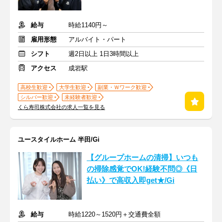
給与
時給1140円～
雇用形態
アルバイト・パート
シフト
週2日以上 1日3時間以上
アクセス
成岩駅
高校生歓迎
大学生歓迎
副業・Ｗワーク歓迎
シルバー歓迎
未経験者歓迎
くら寿司株式会社の求人一覧を見る
ユースタイルホーム 半田/Gi
【グループホームの清掃】いつも
の掃除感覚でOK!経験不問◎《日
払い》で高収入即get★/Gi
給与
時給1220～1520円＋交通費全額