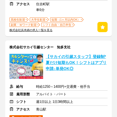
アクセス
住吉町駅
車6分
高校生歓迎
大学生歓迎
短期（1ヶ月以内OK）
副業・Ｗワーク歓迎
シフト自由・自己申告
株式会社浜木綿の求人一覧を見る
株式会社サカイ引越センター 知多支社
【サカイの引越スタッフ】登録制*
夏だけ短期もOK！シフトはアプリ
申請♪単発OK◎
給与
時給1250～1400円+交通費・他手当
雇用形態
アルバイト・パート
シフト
週1日以上 1日3時間以上
アクセス
青山駅