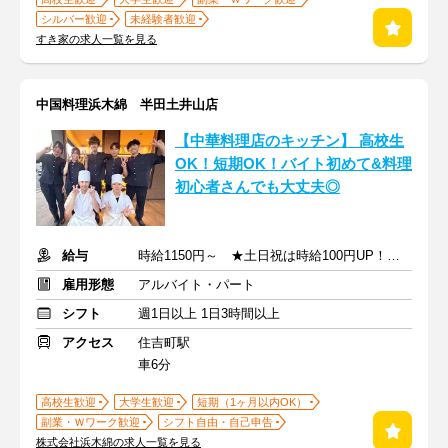
シルバー歓迎
未経験者歓迎
すき家の求人一覧を見る
中国料理浜木綿 半田土井山店
【中華料理店のキッチン】 ⾼校⽣
OK！短期OK！バイト初めて&料理
初心者さんでも⼤丈夫◎
給与
時給1150円～ ★土日祝は時給100円UP！ ★高校生も同時給！
雇用形態
アルバイト・パート
シフト
週1日以上 1日3時間以上
アクセス
住吉町駅
車6分
高校生歓迎
大学生歓迎
短期（1ヶ月以内OK）
副業・Ｗワーク歓迎
シフト自由・自己申告
株式会社浜木綿の求人一覧を見る