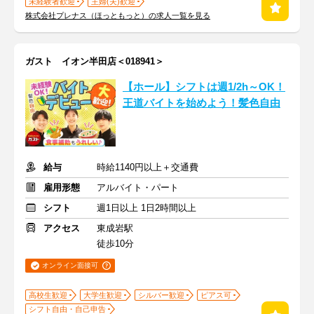
未経験者歓迎
主婦(夫)歓迎
株式会社プレナス（ほっともっと）の求人一覧を見る
ガスト イオン半田店＜018941＞
【ホール】シフトは週1/2h～OK！
王道バイトを始めよう！髪色自由
給与
時給1140円以上＋交通費
雇用形態
アルバイト・パート
シフト
週1日以上 1日2時間以上
アクセス
東成岩駅
徒歩10分
オンライン面接可
高校生歓迎
大学生歓迎
シルバー歓迎
ピアス可
シフト自由・自己申告