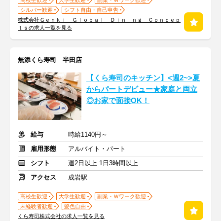
高校生歓迎
大学生歓迎
副業・Ｗワーク歓迎
シルバー歓迎
シフト自由・自己申告
株式会社Ｇｅｎｋｉ Ｇｌｏｂａｌ Ｄｉｎｉｎｇ Ｃｏｎｃｅｐ
ｔｓの求人一覧を見る
無添くら寿司 半田店
【くら寿司のキッチン】<週2~>夏
からパートデビュー★家庭と両立
◎お家で面接OK！
給与
時給1140円～
雇用形態
アルバイト・パート
シフト
週2日以上 1日3時間以上
アクセス
成岩駅
高校生歓迎
大学生歓迎
副業・Ｗワーク歓迎
未経験者歓迎
髪色自由
くら寿司株式会社の求人一覧を見る