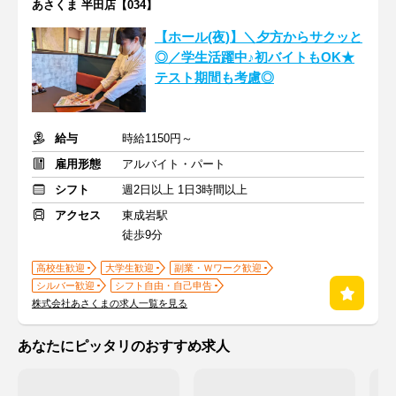
あさくま 半田店【034】
【ホール(夜)】＼夕方からサクッと
◎／学生活躍中♪初バイトもOK★
テスト期間も考慮◎
給与
時給1150円～
雇用形態
アルバイト・パート
シフト
週2日以上 1日3時間以上
アクセス
東成岩駅
徒歩9分
高校生歓迎
大学生歓迎
副業・Ｗワーク歓迎
シルバー歓迎
シフト自由・自己申告
株式会社あさくまの求人一覧を見る
あなたにピッタリのおすすめ求人