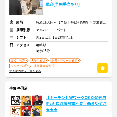
単◎[早朝手当あり]
給与
時給1180円～【早朝】時給+150円 ※交通費支給
雇用形態
アルバイト・パート
シフト
週2日以上 1日2時間以上
アクセス
亀崎駅
徒歩13分
高校生歓迎
大学生歓迎
副業・Ｗワーク歓迎
シルバー歓迎
未経験者歓迎
すき家の求人一覧を見る
牛角 半田店
【キッチン】WワークOK◎髪色自
由♪面接時履歴書不要！働きやすさ
★★★