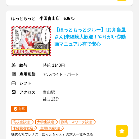
ほっともっと 半田青山店 63675
【ほっともっとクルー】[お弁当屋
さん]未経験大歓迎！やりがい◎動
画マニュアル有で安心
給与
時給 1140円
雇用形態
アルバイト・パート
シフト
アクセス
青山駅
徒歩13分
急募
高校生歓迎
大学生歓迎
副業・Ｗワーク歓迎
未経験者歓迎
主婦(夫)歓迎
株式会社プレナス（ほっともっと）の求人一覧を見る