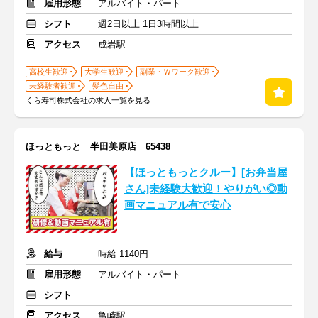
雇用形態
アルバイト・パート
シフト
週2日以上 1日3時間以上
アクセス
成岩駅
高校生歓迎
大学生歓迎
副業・Ｗワーク歓迎
未経験者歓迎
髪色自由
くら寿司株式会社の求人一覧を見る
ほっともっと 半田美原店 65438
【ほっともっとクルー】[お弁当屋
さん]未経験大歓迎！やりがい◎動
画マニュアル有で安心
給与
時給 1140円
雇用形態
アルバイト・パート
シフト
アクセス
亀崎駅