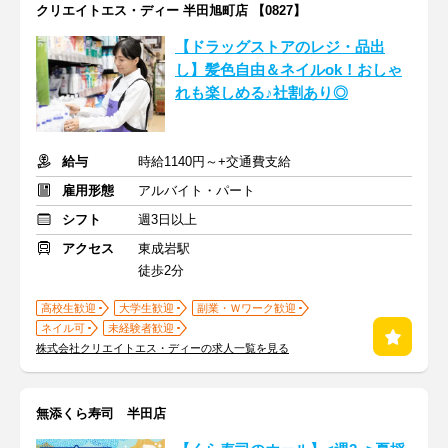
クリエイトエス・ディー 半田旭町店 【0827】
【ドラッグストアのレジ・品出
し】髪色自由＆ネイルok！おしゃ
れも楽しめる♪社割あり◎
給与
時給1140円～+交通費支給
雇用形態
アルバイト・パート
シフト
週3日以上
アクセス
東成岩駅
徒歩2分
高校生歓迎
大学生歓迎
副業・Ｗワーク歓迎
ネイル可
未経験者歓迎
株式会社クリエイトエス・ディーの求人一覧を見る
無添くら寿司 半田店