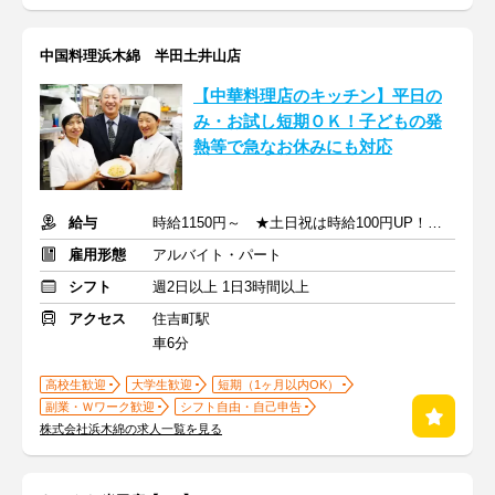
中国料理浜木綿 半田土井山店
【中華料理店のキッチン】平⽇の
み・お試し短期ＯＫ！⼦どもの発
熱等で急なお休みにも対応
給与
時給1150円～ ★土日祝は時給100円UP！ ★高校生も同時給！
雇用形態
アルバイト・パート
シフト
週2日以上 1日3時間以上
アクセス
住吉町駅
車6分
高校生歓迎
大学生歓迎
短期（1ヶ月以内OK）
副業・Ｗワーク歓迎
シフト自由・自己申告
株式会社浜木綿の求人一覧を見る