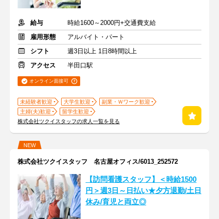
給与
時給1600～2000円+交通費支給
雇用形態
アルバイト・パート
シフト
週3日以上 1日8時間以上
アクセス
半田口駅
オンライン面接可
未経験者歓迎
大学生歓迎
副業・Ｗワーク歓迎
主婦(夫)歓迎
留学生歓迎
株式会社ツクイスタッフの求人一覧を見る
NEW
株式会社ツクイスタッフ 名古屋オフィス/6013_252572
【訪問看護スタッフ】＜時給1500
円＞週3日～日払い★夕方退勤/土日
休み/育児と両立◎