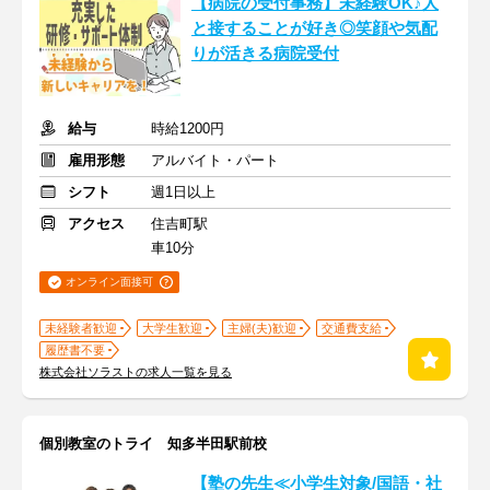
【病院の受付事務】未経験OK♪人
と接することが好き◎笑顔や気配
りが活きる病院受付
給与
時給1200円
雇用形態
アルバイト・パート
シフト
週1日以上
アクセス
住吉町駅
車10分
オンライン面接可
未経験者歓迎
大学生歓迎
主婦(夫)歓迎
交通費支給
履歴書不要
株式会社ソラストの求人一覧を見る
個別教室のトライ 知多半田駅前校
【塾の先生≪小学生対象/国語・社