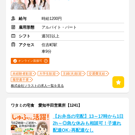
給与
時給1200円
雇用形態
アルバイト・パート
シフト
週3日以上
アクセス
住吉町駅
車9分
オンライン面接可
未経験者歓迎
大学生歓迎
主婦(夫)歓迎
交通費支給
履歴書不要
株式会社ソラストの求人一覧を見る
ワタミの宅食 愛知半田営業所【1241】
【お弁当の宅配】13～17時から1日
2h～◎急な休みも相談可！子連れ
配達OK♪再配達なし