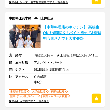
株式会社シーズ 名古屋営業所の求人一覧を見る
中国料理浜木綿 半田土井山店
【中華料理店のキッチン】 ⾼校⽣
OK！短期OK！バイト初めて&料理
初心者さんでも⼤丈夫◎
給与
時給1150円～ ★土日祝は時給100円UP！ ★高校生も同時給！
雇用形態
アルバイト・パート
シフト
週1日以上 1日3時間以上
アクセス
住吉町駅
車6分
未経験者歓迎
大学生歓迎
高校生歓迎
短期（1ヶ月以内OK）
副業・Ｗワーク歓迎
株式会社浜木綿の求人一覧を見る