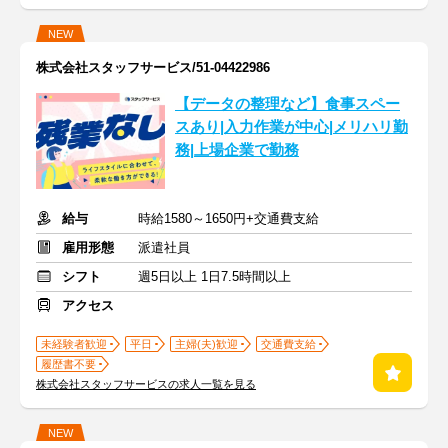
NEW
株式会社スタッフサービス/51-04422986
【データの整理など】食事スペー
スあり|入力作業が中心|メリハリ勤
務|上場企業で勤務
給与
時給1580～1650円+交通費支給
雇用形態
派遣社員
シフト
週5日以上 1日7.5時間以上
アクセス
未経験者歓迎
平日
主婦(夫)歓迎
交通費支給
履歴書不要
株式会社スタッフサービスの求人一覧を見る
NEW