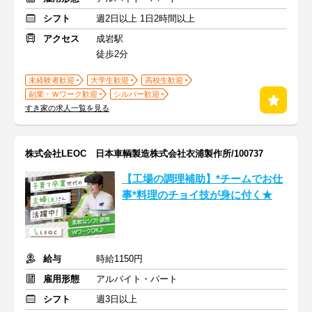
シフト
週2日以上 1日2時間以上
アクセス
成岩駅
徒歩2分
未経験者歓迎
大学生歓迎
高校生歓迎
副業・Ｗワーク歓迎
シルバー歓迎
すき家の求人一覧を見る
株式会社LEOC 日本車輌製造株式会社衣浦製作所/100737
【工場の調理補助】*チームでお仕
事*料理のチョイ技が身に付く★
給与
時給1150円
雇用形態
アルバイト・パート
シフト
週3日以上