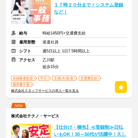
１７時２０分まで！システム登録
など！
給与
時給1450円+交通費支給
雇用形態
派遣社員
シフト
週5日以上 1日7.5時間以上
アクセス
乙川駅
徒歩15分
未経験者歓迎
平日
主婦(夫)歓迎
交通費支給
履歴書不要
株式会社スタッフサービスの求人一覧を見る
NEW
株式会社テクノ・サービス
【仕分け・梱包】≪登録制≫日払
いもOK！30～50代が活躍中！久し