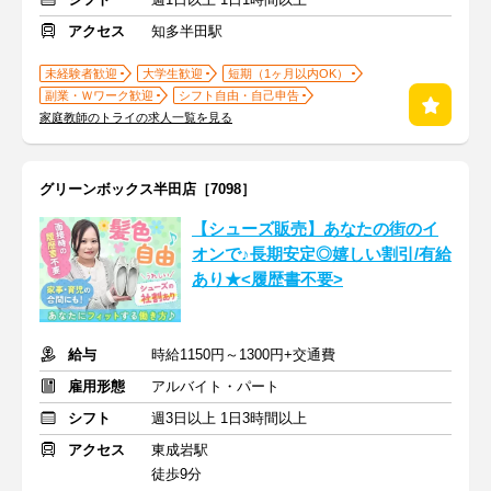
アクセス
知多半田駅
未経験者歓迎
大学生歓迎
短期（1ヶ月以内OK）
副業・Ｗワーク歓迎
シフト自由・自己申告
家庭教師のトライの求人一覧を見る
グリーンボックス半田店［7098］
【シューズ販売】あなたの街のイ
オンで♪長期安定◎嬉しい割引/有給
あり★<履歴書不要>
給与
時給1150円～1300円+交通費
雇用形態
アルバイト・パート
シフト
週3日以上 1日3時間以上
アクセス
東成岩駅
徒歩9分