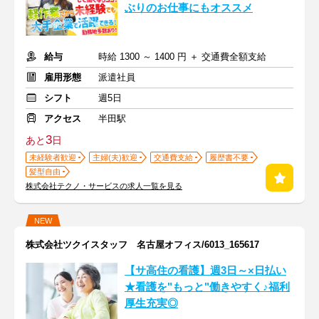
ぶりのお仕事にもオススメ
給与
時給 1300 ～ 1400 円 ＋ 交通費全額支給
雇用形態
派遣社員
シフト
週5日
アクセス
半田駅
3
あと
日
未経験者歓迎
主婦(夫)歓迎
交通費支給
履歴書不要
髪型自由
株式会社テクノ・サービスの求人一覧を見る
NEW
株式会社ツクイスタッフ 名古屋オフィス/6013_165617
【サ高住の看護】週3日～×日払い
★看護を"もっと"働きやすく♪福利
厚生充実◎