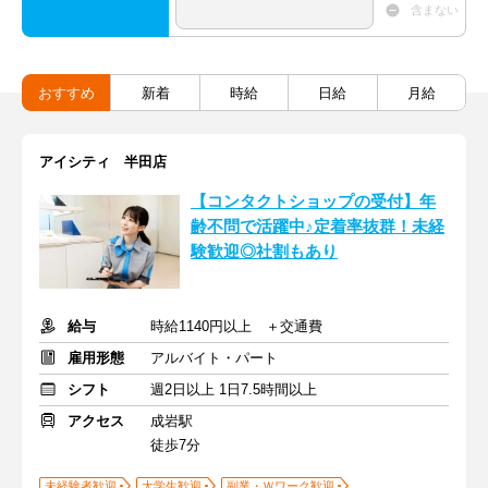
含まない
おすすめ
新着
時給
日給
月給
アイシティ 半田店
【コンタクトショップの受付】年
齢不問で活躍中♪定着率抜群！未経
験歓迎◎社割もあり
給与
時給1140円以上 ＋交通費
雇用形態
アルバイト・パート
シフト
週2日以上 1日7.5時間以上
アクセス
成岩駅
徒歩7分
未経験者歓迎
大学生歓迎
副業・Ｗワーク歓迎