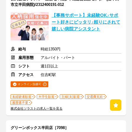
市立半田病院)/2312400191-012
【事務サポート】未経験OK♪サポ
ート好きにピッタリ♪頼りにされて
嬉しい病院アシスタント
給与
時給1350円
雇用形態
アルバイト・パート
シフト
週1日以上
アクセス
住吉町駅
オンライン面接可
未経験者歓迎
大学生歓迎
主婦(夫)歓迎
交通費支給
履歴書不要
株式会社ソラストの求人一覧を見る
グリーンボックス半田店［7098］