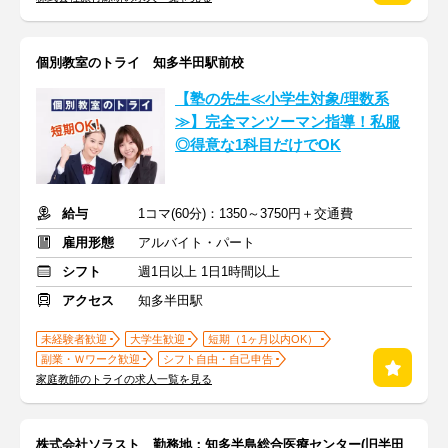
個別教室のトライ 知多半田駅前校
【塾の先生≪小学生対象/理数系
≫】完全マンツーマン指導！私服
◎得意な1科目だけでOK
給与
1コマ(60分)：1350～3750円＋交通費
雇用形態
アルバイト・パート
シフト
週1日以上 1日1時間以上
アクセス
知多半田駅
未経験者歓迎
大学生歓迎
短期（1ヶ月以内OK）
副業・Ｗワーク歓迎
シフト自由・自己申告
家庭教師のトライの求人一覧を見る
株式会社ソラスト 勤務地：知多半島総合医療センター(旧半田