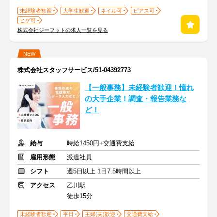
未経験者歓迎
大学生歓迎
ネイル可
ピアス可
ヒゲ可
株式会社ジーフットの求人一覧を見る
NEW
株式会社スタッフサービス/51-04392773
【一般事務】未経験者歓迎！憧れ
の大手企業！調査・報告業務な
ど！
給与
時給1450円+交通費支給
雇用形態
派遣社員
シフト
週5日以上 1日7.5時間以上
アクセス
乙川駅
徒歩15分
未経験者歓迎
平日
主婦(夫)歓迎
交通費支給