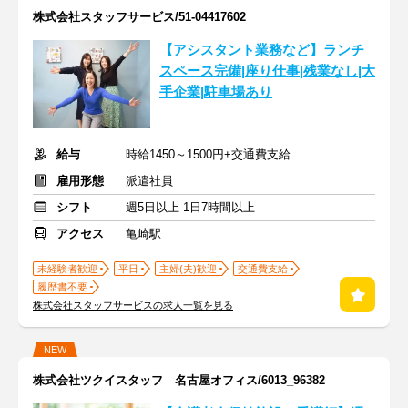
株式会社スタッフサービス/51-04417602
【アシスタント業務など】ランチ
スペース完備|座り仕事|残業なし|大
手企業|駐車場あり
給与
時給1450～1500円+交通費支給
雇用形態
派遣社員
シフト
週5日以上 1日7時間以上
アクセス
亀崎駅
未経験者歓迎
平日
主婦(夫)歓迎
交通費支給
履歴書不要
株式会社スタッフサービスの求人一覧を見る
NEW
株式会社ツクイスタッフ 名古屋オフィス/6013_96382