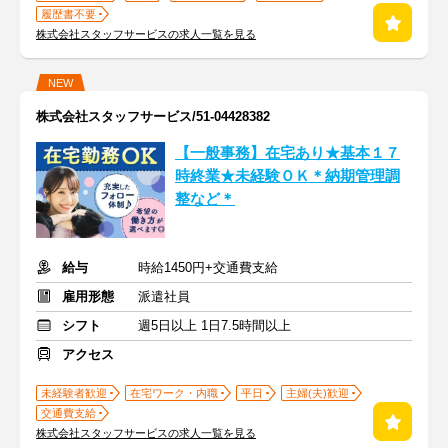
履歴書不要
株式会社スタッフサービスの求人一覧を見る
NEW
株式会社スタッフサービス/51-04428382
【一般事務】在宅あり★基本１７
時終業★未経験ＯＫ＊納期管理調
整など＊
給与
時給1450円+交通費支給
雇用形態
派遣社員
シフト
週5日以上 1日7.5時間以上
アクセス
未経験者歓迎
在宅ワーク・内職
平日
主婦(夫)歓迎
交通費支給
株式会社スタッフサービスの求人一覧を見る