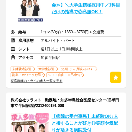
会≫】＼大学生積極採用中／1科目
だけの指導で◎私服OK！
給与
1コマ(60分)：1350～3750円＋交通費
雇用形態
アルバイト・パート
シフト
週1日以上 1日1時間以上
アクセス
知多半田駅
未経験者歓迎
大学生歓迎
短期（1ヶ月以内OK）
副業・Ｗワーク歓迎
シフト自由・自己申告
家庭教師のトライの求人一覧を見る
株式会社ソラスト 勤務地：知多半島総合医療センター(旧半田
市立半田病院)/2312400191-008
【病院の受付事務】未経験OK♪人
と接することが好き◎笑顔や気配
りが活きる病院受付