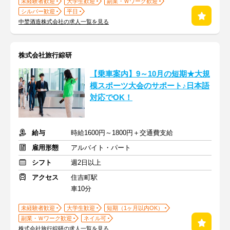
未経験者歓迎
大学生歓迎
副業・Ｗワーク歓迎
シルバー歓迎
平日
中埜酒造株式会社の求人一覧を見る
株式会社旅行綜研
【乗車案内】9～10月の短期★大規
模スポーツ大会のサポート♪日本語
対応でOK！
給与
時給1600円～1800円＋交通費支給
雇用形態
アルバイト・パート
シフト
週2日以上
アクセス
住吉町駅
車10分
未経験者歓迎
大学生歓迎
短期（1ヶ月以内OK）
副業・Ｗワーク歓迎
ネイル可
株式会社旅行綜研の求人一覧を見る