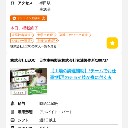
アクセス
半田駅
車10分
オンライン面接可
本日、掲載終了
未経験者歓迎
大学生歓迎
副業・Ｗワーク歓迎
シルバー歓迎
主婦(夫)歓迎
株式会社LEOCの求人一覧を見る
株式会社LEOC 日本車輌製造株式会社衣浦製作所/100737
【工場の調理補助】*チームでお仕
事*料理のチョイ技が身に付く★
給与
時給1150円
雇用形態
アルバイト・パート
シフト
週3日以上