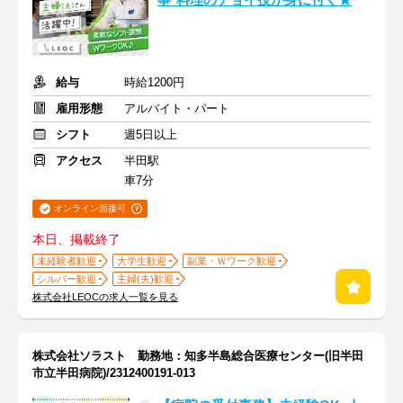
事*料理のチョイ技が身に付く★
給与
時給1200円
雇用形態
アルバイト・パート
シフト
週5日以上
アクセス
半田駅
車7分
オンライン面接可
本日、掲載終了
未経験者歓迎
大学生歓迎
副業・Ｗワーク歓迎
シルバー歓迎
主婦(夫)歓迎
株式会社LEOCの求人一覧を見る
株式会社ソラスト 勤務地：知多半島総合医療センター(旧半田
市立半田病院)/2312400191-013