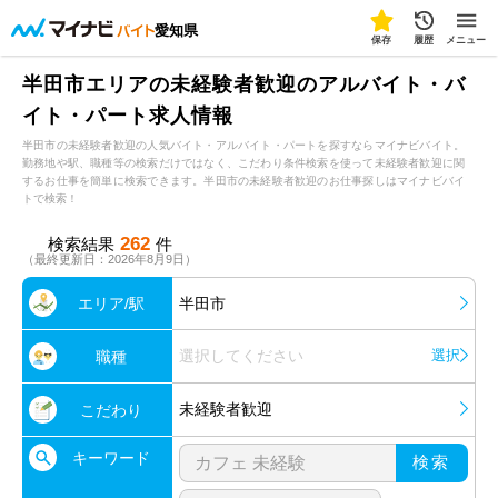
愛知県
保存
履歴
メニュー
半田市エリアの未経験者歓迎のアルバイト・バ
イト・パート求人情報
半田市の未経験者歓迎の人気バイト・アルバイト・パートを探すならマイナビバイト。
勤務地や駅、職種等の検索だけではなく、こだわり条件検索を使って未経験者歓迎に関
するお仕事を簡単に検索できます。半田市の未経験者歓迎のお仕事探しはマイナビバイ
トで検索！
262
検索結果
件
（最終更新日：2026年8月9日）
エリア/駅
半田市
選択してください
選択
職種
未経験者歓迎
こだわり
キーワード
検索