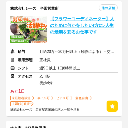
他の店舗
株式会社シーズ 半田営業所
【フラワーコーディネーター】人
のために何かをしたい!方に♪人生
の最期を彩るお仕事です
給与
月給20万～30万円以上（経験による）＋交通費別途規定支給
雇用形態
正社員
シフト
週5日以上 1日8時間以上
アクセス
乙川駅
徒歩4分
1
あと
日
未経験者歓迎
ネイル可
ピアス可
髪色自由
主婦(夫)歓迎
株式会社シーズ 名古屋営業所の求人一覧を見る