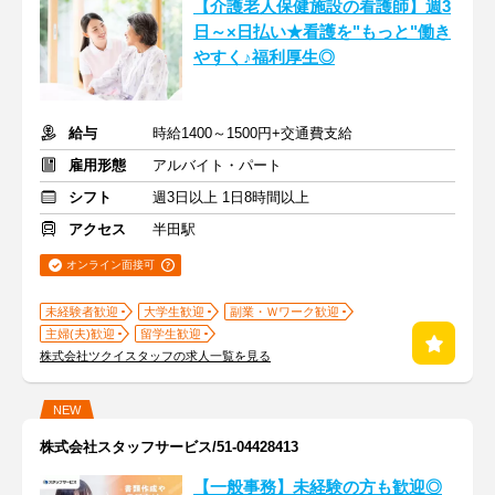
【介護老人保健施設の看護師】週3
日～×日払い★看護を"もっと"働き
やすく♪福利厚生◎
給与
時給1400～1500円+交通費支給
雇用形態
アルバイト・パート
シフト
週3日以上 1日8時間以上
アクセス
半田駅
オンライン面接可
未経験者歓迎
大学生歓迎
副業・Ｗワーク歓迎
主婦(夫)歓迎
留学生歓迎
株式会社ツクイスタッフの求人一覧を見る
NEW
株式会社スタッフサービス/51-04428413
【一般事務】未経験の方も歓迎◎