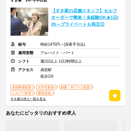
すき家 247号半田店
【すき家の店舗スタッフ】セルフ
オーダーで簡単！未経験OK★1日/
2h～プライベートも両立◎
給与
時給1475円～(深夜手当込)
雇用形態
アルバイト・パート
シフト
週2日以上 1日2時間以上
アクセス
成岩駅
徒歩2分
未経験者歓迎
大学生歓迎
副業・Ｗワーク歓迎
シルバー歓迎
髪色自由
すき家の求人一覧を見る
あなたにピッタリのおすすめ求人