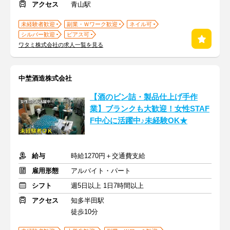
アクセス
青山駅
未経験者歓迎
副業・Ｗワーク歓迎
ネイル可
シルバー歓迎
ピアス可
ワタミ株式会社の求人一覧を見る
中埜酒造株式会社
【酒のビン詰・製品仕上げ手作
業】ブランクも大歓迎！女性STAF
F中心に活躍中♪未経験OK★
給与
時給1270円＋交通費支給
雇用形態
アルバイト・パート
シフト
週5日以上 1日7時間以上
アクセス
知多半田駅
徒歩10分