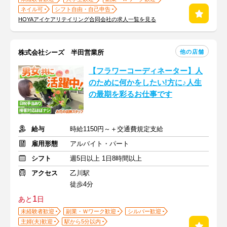
ネイル可
シフト自由・自己申告
HOYAアイケアリテイリング合同会社の求人一覧を見る
他の店舗
株式会社シーズ 半田営業所
【フラワーコーディネーター】人
のために何かをしたい!方に♪人生
の最期を彩るお仕事です
給与
時給1150円～＋交通費規定支給
雇用形態
アルバイト・パート
シフト
週5日以上 1日8時間以上
アクセス
乙川駅
徒歩4分
1
あと
日
未経験者歓迎
副業・Ｗワーク歓迎
シルバー歓迎
主婦(夫)歓迎
駅から5分以内