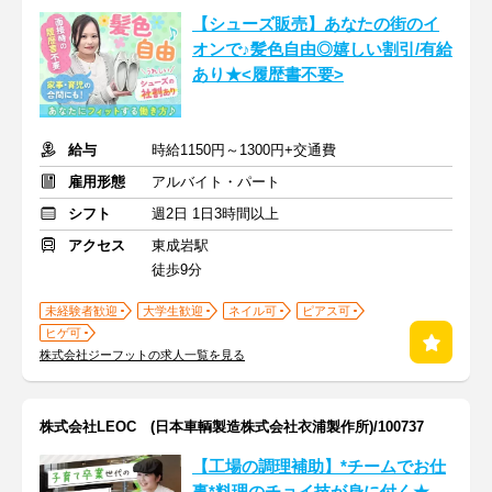
【シューズ販売】あなたの街のイ
オンで♪髪色自由◎嬉しい割引/有給
あり★<履歴書不要>
給与
時給1150円～1300円+交通費
雇用形態
アルバイト・パート
シフト
週2日 1日3時間以上
アクセス
東成岩駅
徒歩9分
未経験者歓迎
大学生歓迎
ネイル可
ピアス可
ヒゲ可
株式会社ジーフットの求人一覧を見る
株式会社LEOC (日本車輌製造株式会社衣浦製作所)/100737
【工場の調理補助】*チームでお仕