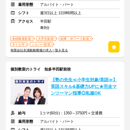
雇用形態
アルバイト・パート
シフト
週3日以上 1日8時間以上
アクセス
半田駅
車8分
未経験者歓迎
大学生歓迎
副業・Ｗワーク歓迎
ネイル可
シルバー歓迎
有限会社衣浦船舶整備の求人一覧を見る
個別教室のトライ 知多半田駅前校
【塾の先生≪小学生対象/英語≫】
英語スキル&基礎力UPに★完全マ
ンツーマン指導◎私服OK
給与
1コマ(60分)：1350～3750円＋交通費
雇用形態
アルバイト・パート
シフト
週1日以上 1日1時間以上