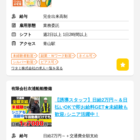
給与
完全出来高制
雇用形態
業務委託
シフト
週2日以上 1日2時間以上
アクセス
青山駅
未経験者歓迎
副業・Ｗワーク歓迎
ネイル可
シルバー歓迎
ピアス可
ワタミ株式会社の求人一覧を見る
有限会社衣浦船舶整備
【誘導スタッフ】日給2万円～＆日
払いOKで即お給料GET★未経験も
歓迎♪シニア活躍中！
給与
日給2万円～＋交通費全額支給