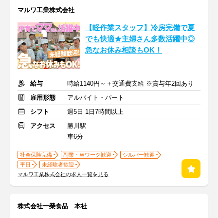
マルワ工業株式会社
【軽作業スタッフ】冷房完備で夏
でも快適★主婦さん多数活躍中◎
急なお休み相談もOK！
給与
時給1140円～＋交通費支給 ※賞与年2回あり
雇用形態
アルバイト・パート
シフト
週5日 1日7時間以上
アクセス
勝川駅
車6分
社会保険完備
副業・Ｗワーク歓迎
シルバー歓迎
平日
未経験者歓迎
マルワ工業株式会社の求人一覧を見る
株式会社一榮食品 本社