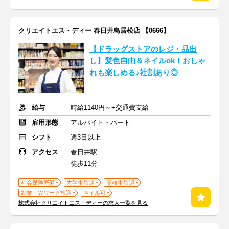
クリエイトエス・ディー 春日井鳥居松店 【0666】
【ドラッグストアのレジ・品出
し】髪色自由＆ネイルok！おしゃ
れも楽しめる♪社割あり◎
給与
時給1140円～+交通費支給
雇用形態
アルバイト・パート
シフト
週3日以上
アクセス
春日井駅
徒歩11分
社会保険完備
大学生歓迎
高校生歓迎
副業・Ｗワーク歓迎
ネイル可
株式会社クリエイトエス・ディーの求人一覧を見る