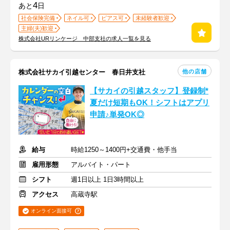
4
あと
日
社会保険完備
ネイル可
ピアス可
未経験者歓迎
主婦(夫)歓迎
株式会社URリンケージ 中部支社の求人一覧を見る
他の店舗
株式会社サカイ引越センター 春日井支社
【サカイの引越スタッフ】登録制*
夏だけ短期もOK！シフトはアプリ
申請♪単発OK◎
給与
時給1250～1400円+交通費・他手当
雇用形態
アルバイト・パート
シフト
週1日以上 1日3時間以上
アクセス
高蔵寺駅
オンライン面接可