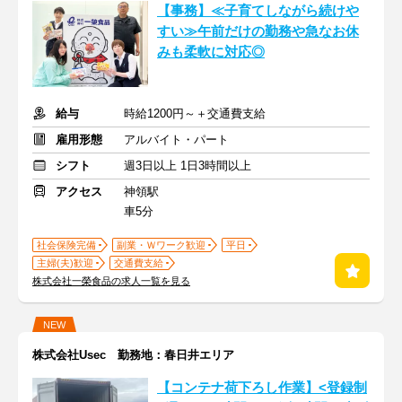
【事務】≪子育てしながら続けや
すい≫午前だけの勤務や急なお休
みも柔軟に対応◎
給与
時給1200円～＋交通費支給
雇用形態
アルバイト・パート
シフト
週3日以上 1日3時間以上
アクセス
神領駅
車5分
社会保険完備
副業・Ｗワーク歓迎
平日
主婦(夫)歓迎
交通費支給
株式会社一榮食品の求人一覧を見る
NEW
株式会社Usec 勤務地：春日井エリア
【コンテナ荷下ろし作業】<登録制