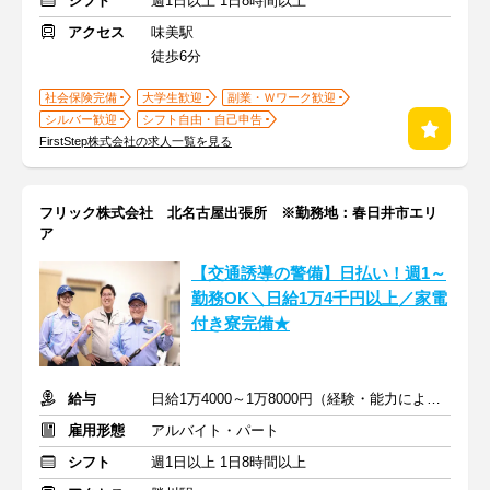
シフト
週1日以上 1日8時間以上
アクセス
味美駅
徒歩6分
社会保険完備
大学生歓迎
副業・Ｗワーク歓迎
シルバー歓迎
シフト自由・自己申告
FirstStep株式会社の求人一覧を見る
フリック株式会社 北名古屋出張所 ※勤務地：春日井市エリ
ア
【交通誘導の警備】日払い！週1～
勤務OK＼日給1万4千円以上／家電
付き寮完備★
給与
日給1万4000～1万8000円（経験・能力による）
雇用形態
アルバイト・パート
シフト
週1日以上 1日8時間以上