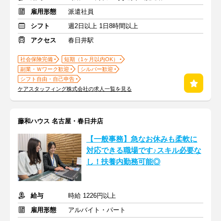
雇用形態
派遣社員
シフト
週2日以上 1日8時間以上
アクセス
春日井駅
社会保険完備
短期（1ヶ月以内OK）
副業・Ｗワーク歓迎
シルバー歓迎
シフト自由・自己申告
ケアスタッフィング株式会社の求人一覧を見る
藤和ハウス 名古屋・春日井店
【一般事務】急なお休みも柔軟に
対応できる職場です♪スキル必要な
し！扶養内勤務可能◎
給与
時給 1226円以上
雇用形態
アルバイト・パート