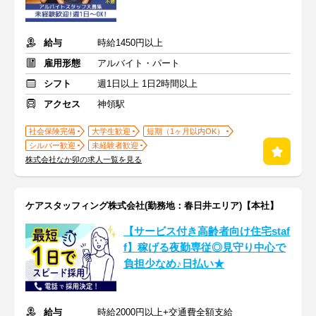
給与
時給1450円以上
雇用形態
アルバイト・パート
シフト
週1日以上 1日2時間以上
アクセス
神領駅
社会保険完備
大学生歓迎
短期（1ヶ月以内OK）
シルバー歓迎
未経験者歓迎
株式会社なか卯の求人一覧を見る
ケアスタッフィング株式会社(勤務地：春日井エリア)【本社】
【サービス付き高齢者向け住宅staf
f】稼げる夜勤専従◎見守り中心で
負担少なめ♪日払い★
給与
時給2000円以上+交通費全額支給