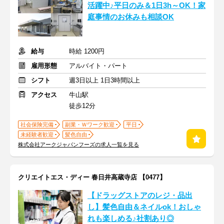
活躍中♪平日のみ＆1日3h～OK！家
庭事情のお休みも相談OK
給与
時給 1200円
雇用形態
アルバイト・パート
シフト
週3日以上 1日3時間以上
アクセス
牛山駅
徒歩12分
社会保険完備
副業・Ｗワーク歓迎
平日
未経験者歓迎
髪色自由
株式会社アークジャパンフーズの求人一覧を見る
クリエイトエス・ディー 春日井高蔵寺店 【0477】
【ドラッグストアのレジ・品出
し】髪色自由＆ネイルok！おしゃ
れも楽しめる♪社割あり◎