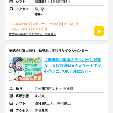
シフト
週3日以上 1日6時間以上
アクセス
勝川駅
車6分
社会保険完備
副業・Ｗワーク歓迎
ネイル可
シルバー歓迎
ピアス可
株式会社藤和ハウスの求人一覧を見る
株式会社富士商行 勤務地：本社リサイクルセンター
【廃棄物の収集ドライバー】残業
なし＆17時退勤★固定ルートで安
心◎シニアOK！月給25万～
給与
月給25万円以上 ＋ 交通費
雇用形態
正社員
シフト
週5日以上 1日8時間以上
アクセス
春日井駅