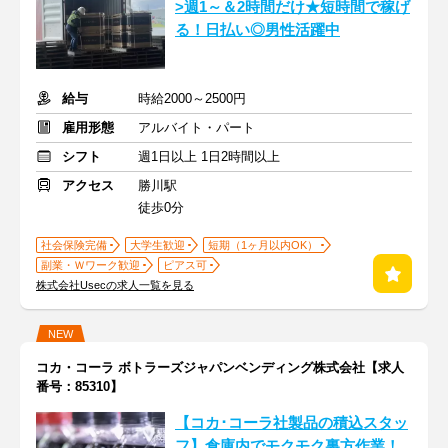
>週1～＆2時間だけ★短時間で稼げ
る！日払い◎男性活躍中
給与
時給2000～2500円
雇用形態
アルバイト・パート
シフト
週1日以上 1日2時間以上
アクセス
勝川駅
徒歩0分
社会保険完備
大学生歓迎
短期（1ヶ月以内OK）
副業・Ｗワーク歓迎
ピアス可
株式会社Usecの求人一覧を見る
NEW
コカ・コーラ ボトラーズジャパンベンディング株式会社【求人
番号：85310】
【コカ･コーラ社製品の積込スタッ
フ】倉庫内でモクモク裏方作業！