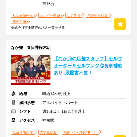
車15分
社会保険完備
シルバー歓迎
ピアス可
未経験者歓迎
髪色自由
株式会社富士商行の求人一覧を見る
なか卯 春日井篠木店
【なか卯の店舗スタッフ】セルフ
オーダー＆セルフレジ◎食事補助
あり♪履歴書不要！
給与
時給1450円以上
雇用形態
アルバイト・パート
シフト
週1日以上 1日2時間以上
アクセス
神領駅
社会保険完備
大学生歓迎
短期（1ヶ月以内OK）