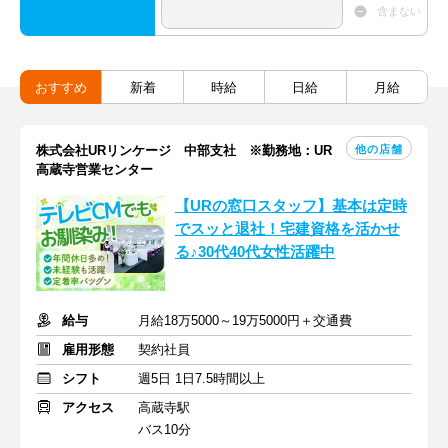
含まない
おすすめ
新着
時給
日給
月給
他の店舗
株式会社URリンケージ 中部支社 ※勤務地：UR
高蔵寺営業センター
【URの窓口スタッフ】基本は定時
でスッと退社！宅建資格を活かせ
る♪30代40代女性活躍中
給与
月給18万5000～19万5000円＋交通費
雇用形態
契約社員
シフト
週5日 1日7.5時間以上
アクセス
高蔵寺駅
バス10分