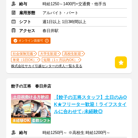
給与
時給1250～1400円+交通費・他手当
雇用形態
アルバイト・パート
シフト
週1日以上 1日3時間以上
アクセス
春日井駅
オンライン面接可
社会保険完備
大学生歓迎
高校生歓迎
単発（1日OK）
短期（1ヶ月以内OK）
株式会社サカイ引越センターの求人一覧を見る
餃子の王将 春日井店
【餃子の王将スタッフ】土日のみO
K★フリーター歓迎！ライフスタイ
ルに合わせて♪未経験◎
給与
時給1250円～ ※高校生:時給1200円～