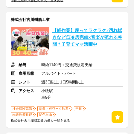
中部魚錠株式会社の求人一覧を見る
株式会社古川樹脂工業
【軽作業】座ってラクラク♪汚れ拭
きなど◎冷房完備×音楽が流れる空
間＊子育てママ活躍中
給与
時給1140円＋交通費規定支給
雇用形態
アルバイト・パート
シフト
週3日以上 1日5時間以上
アクセス
小牧駅
車9分
社会保険完備
副業・Ｗワーク歓迎
平日
未経験者歓迎
髪色自由
株式会社古川樹脂工業の求人一覧を見る