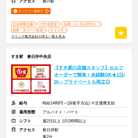
アクセス
勝川駅
オンライン面接可
社会保険完備
大学生歓迎
短期（1ヶ月以内OK）
副業・Ｗワーク歓迎
ネイル可
フリック株式会社の求人一覧を見る
すき家 春日井中央店
【すき家の店舗スタッフ】セルフ
オーダーで簡単！未経験OK★1日/
2h～プライベートも両立◎
給与
時給1480円～(深夜手当込) ※交通費支給
雇用形態
アルバイト・パート
シフト
週2日以上 1日2時間以上
アクセス
春日井駅
車2分