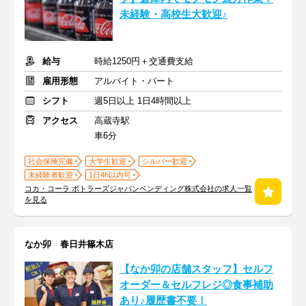
未経験・高校生大歓迎♪
給与
時給1250円＋交通費支給
雇用形態
アルバイト・パート
シフト
週5日以上 1日4時間以上
アクセス
高蔵寺駅
車6分
社会保険完備
大学生歓迎
シルバー歓迎
未経験者歓迎
1日4h以内可
コカ・コーラ ボトラーズジャパンベンディング株式会社の求人一覧
を見る
なか卯 春日井篠木店
【なか卯の店舗スタッフ】セルフ
オーダー＆セルフレジ◎食事補助
あり♪履歴書不要！