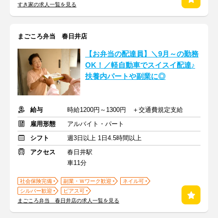
すき家の求人一覧を見る
まごころ弁当 春日井店
【お弁当の配達員】＼9月～の勤務
OK！／軽自動車でスイスイ配達♪
扶養内パートや副業に◎
給与
時給1200円～1300円 ＋交通費規定支給
雇用形態
アルバイト・パート
シフト
週3日以上 1日4.5時間以上
アクセス
春日井駅
車11分
社会保険完備
副業・Ｗワーク歓迎
ネイル可
シルバー歓迎
ピアス可
まごころ弁当 春日井店の求人一覧を見る