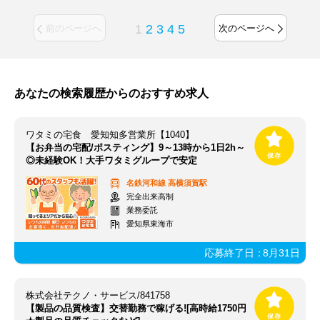
1
2
3
4
5
前のページへ
次のページへ
あなたの検索履歴からのおすすめ求人
ワタミの宅食 愛知知多営業所【1040】
【お弁当の宅配/ポスティング】9～13時から1日2h～
◎未経験OK！大手ワタミグループで安定
名鉄河和線
高横須賀駅
完全出来高制
業務委託
愛知県東海市
応募終了日：
8月31日
株式会社テクノ・サービス/841758
【製品の品質検査】交替勤務で稼げる![高時給1750円