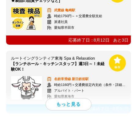
★製品の品質チェックなど]
武豊線
亀崎駅
時給1750円～ + 交通費全額支給
派遣社員
愛知県半田市
応募終了日：
8月12日
あと
3
日
ルートイングランティア東海 Spa & Relaxation
【ランチホール・キッチンスタッフ】週3日～！未経
験OK！
名鉄常滑線
新日鉄前駅
時給1160円＋交通費規定内支給（条件・詳細は面接にて）
アルバイト・パート
愛知県東海市
応募終了日：
8月31日