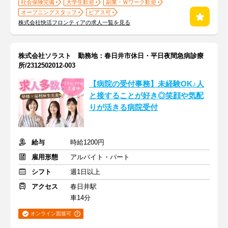
社会保険完備
大学生歓迎
副業・Ｗワーク歓迎
オープニングスタッフ
ピアス可
株式会社快活フロンティアの求人一覧を見る
株式会社ソラスト 勤務地：春日井市休日・平日夜間急病診療
所/2312502012-003
【病院の受付事務】未経験OK♪人
と接することが好き◎笑顔や気配
りが活きる病院受付
給与
時給1200円
雇用形態
アルバイト・パート
シフト
週1日以上
アクセス
春日井駅
車14分
オンライン面接可