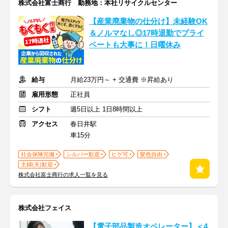
株式会社富士商行 勤務地：本社リサイクルセンター
【産業廃棄物の仕分け】未経験OK
＆ノルマなし◎17時退勤でプライ
ベートも大事に！日曜休み
給与
月給23万円～ + 交通費 ※昇給あり
雇用形態
正社員
シフト
週5日以上 1日8時間以上
アクセス
春日井駅
車15分
社会保険完備
シルバー歓迎
ヒゲ可
髪色自由
主婦(夫)歓迎
株式会社富士商行の求人一覧を見る
株式会社フェイス
【電子部品製造オペレーター】＜4