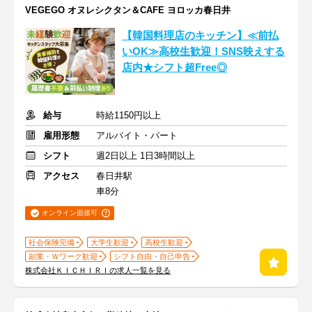
VEGEGO オヌレシクタン＆CAFE ヨロッカ春日井
【韓国料理店のキッチン】≪前払
いOK≫高校生歓迎！SNS映えする
店内★シフト超Free◎
給与
時給1150円以上
雇用形態
アルバイト・パート
シフト
週2日以上 1日3時間以上
アクセス
春日井駅
車8分
オンライン面接可
社会保険完備
大学生歓迎
高校生歓迎
副業・Ｗワーク歓迎
シフト自由・自己申告
株式会社ＫＩＣＨＩＲＩの求人一覧を見る