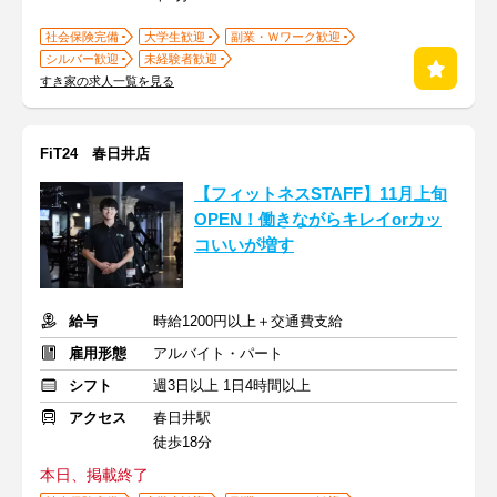
社会保険完備
大学生歓迎
副業・Ｗワーク歓迎
シルバー歓迎
未経験者歓迎
すき家の求人一覧を見る
FiT24 春日井店
【フィットネスSTAFF】11月上旬
OPEN！働きながらキレイorカッ
コいいが増す
給与
時給1200円以上＋交通費支給
雇用形態
アルバイト・パート
シフト
週3日以上 1日4時間以上
アクセス
春日井駅
徒歩18分
本日、掲載終了