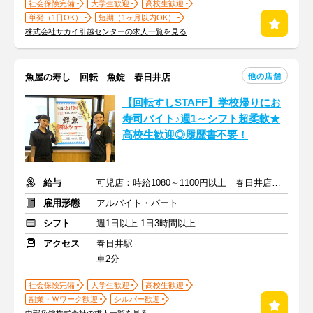
社会保険完備
大学生歓迎
高校生歓迎
単発（1日OK）
短期（1ヶ月以内OK）
株式会社サカイ引越センターの求人一覧を見る
他の店舗
魚屋の寿し 回転 魚錠 春日井店
【回転すしSTAFF】学校帰りにお
寿司バイト♪週1～シフト超柔軟★
高校生歓迎◎履歴書不要！
給与
可児店：時給1080～1100円以上 春日井店：時給1200円～
雇用形態
アルバイト・パート
シフト
週1日以上 1日3時間以上
アクセス
春日井駅
車2分
社会保険完備
大学生歓迎
高校生歓迎
副業・Ｗワーク歓迎
シルバー歓迎