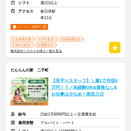
シフト
週2日以上
アクセス
春日井駅
車11分
オンライン面接可
社会保険完備
大学生歓迎
未経験者歓迎
主婦(夫)歓迎
交通費支給
株式会社ソラストの求人一覧を見る
だんらんの家 二子町
【見守りスタッフ】＼週1で月収8
万円！？／未経験OK&資格なし&
お仕事は少なめ！高収入◎
給与
日給1万6000円以上＋交通費支給
雇用形態
アルバイト・パート