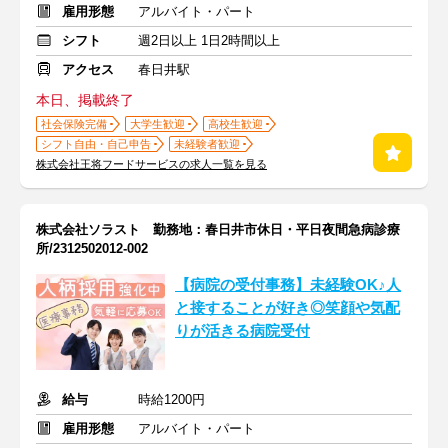
雇用形態
アルバイト・パート
シフト
週2日以上 1日2時間以上
アクセス
春日井駅
本日、掲載終了
社会保険完備
大学生歓迎
高校生歓迎
シフト自由・自己申告
未経験者歓迎
株式会社王将フードサービスの求人一覧を見る
株式会社ソラスト 勤務地：春日井市休日・平日夜間急病診療
所/2312502012-002
【病院の受付事務】未経験OK♪人
と接することが好き◎笑顔や気配
りが活きる病院受付
給与
時給1200円
雇用形態
アルバイト・パート