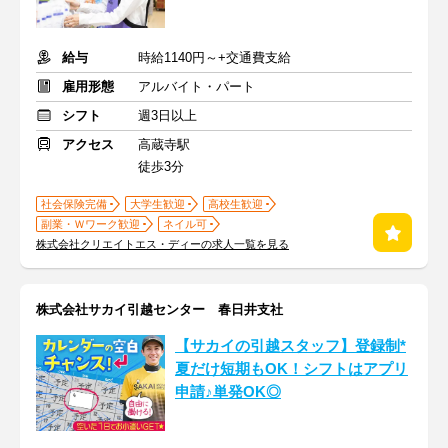
給与
時給1140円～+交通費支給
雇用形態
アルバイト・パート
シフト
週3日以上
アクセス
高蔵寺駅
徒歩3分
社会保険完備
大学生歓迎
高校生歓迎
副業・Ｗワーク歓迎
ネイル可
株式会社クリエイトエス・ディーの求人一覧を見る
株式会社サカイ引越センター 春日井支社
【サカイの引越スタッフ】登録制*
夏だけ短期もOK！シフトはアプリ
申請♪単発OK◎