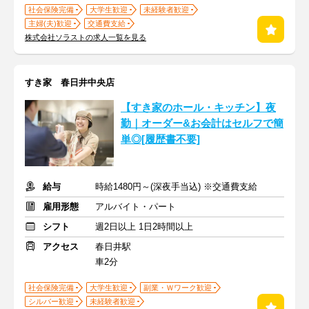
社会保険完備
大学生歓迎
未経験者歓迎
主婦(夫)歓迎
交通費支給
株式会社ソラストの求人一覧を見る
すき家 春日井中央店
【すき家のホール・キッチン】夜
勤｜オーダー&お会計はセルフで簡
単◎[履歴書不要]
給与
時給1480円～(深夜手当込) ※交通費支給
雇用形態
アルバイト・パート
シフト
週2日以上 1日2時間以上
アクセス
春日井駅
車2分
社会保険完備
大学生歓迎
副業・Ｗワーク歓迎
シルバー歓迎
未経験者歓迎