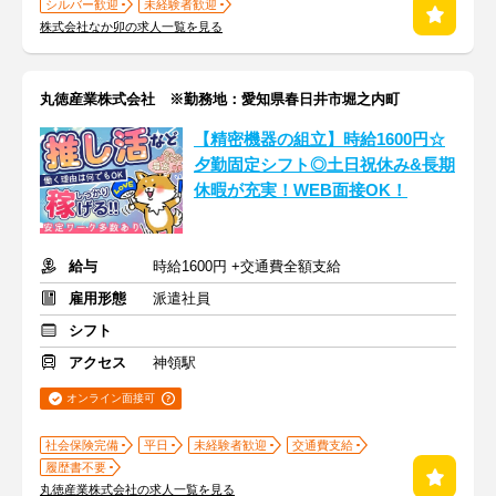
シルバー歓迎
未経験者歓迎
株式会社なか卯の求人一覧を見る
丸徳産業株式会社 ※勤務地：愛知県春日井市堀之内町
【精密機器の組立】時給1600円☆
夕勤固定シフト◎土日祝休み&長期
休暇が充実！WEB面接OK！
給与
時給1600円 +交通費全額支給
雇用形態
派遣社員
シフト
アクセス
神領駅
オンライン面接可
社会保険完備
平日
未経験者歓迎
交通費支給
履歴書不要
丸徳産業株式会社の求人一覧を見る