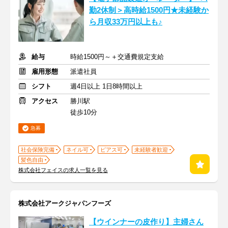
勤2休制＞高時給1500円★未経験か
ら月収33万円以上も♪
給与
時給1500円～＋交通費規定支給
雇用形態
派遣社員
シフト
週4日以上 1日8時間以上
アクセス
勝川駅
徒歩10分
急募
社会保険完備
ネイル可
ピアス可
未経験者歓迎
髪色自由
株式会社フェイスの求人一覧を見る
株式会社アークジャパンフーズ
【ウインナーの皮作り】主婦さん