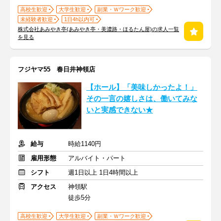
高校生歓迎
大学生歓迎
副業・Ｗワーク歓迎
未経験者歓迎
1日4h以内可
株式会社あみやき亭(あみやき亭・美濃路・ほるたん屋)の求人一覧
を見る
フジヤマ55 春日井神領店
【ホール】「美味しかったよ！」
その一言の嬉しさは、働いてみな
いと実感できない★
給与
時給1140円
雇用形態
アルバイト・パート
シフト
週1日以上 1日4時間以上
アクセス
神領駅
徒歩5分
高校生歓迎
大学生歓迎
副業・Ｗワーク歓迎