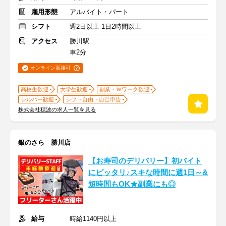
雇用形態
アルバイト・パート
シフト
週2日以上 1日2時間以上
アクセス
勝川駅
車2分
オンライン面接可
高校生歓迎
大学生歓迎
副業・Ｗワーク歓迎
シルバー歓迎
シフト自由・自己申告
株式会社穂波の求人一覧を見る
銀のさら 勝川店
【お寿司のデリバリー】初バイト
にピッタリ♪スキな時間に週1日～&
短時間もOK★副業にも◎
給与
時給1140円以上