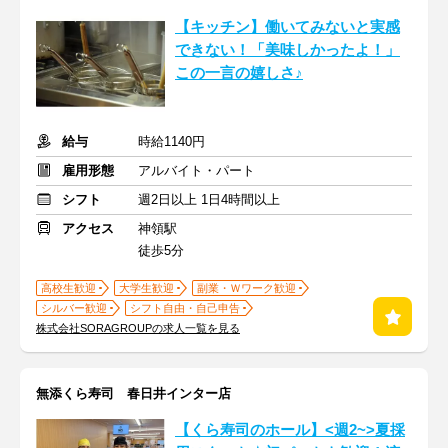
【キッチン】働いてみないと実感
できない！「美味しかったよ！」
この一言の嬉しさ♪
給与
時給1140円
雇用形態
アルバイト・パート
シフト
週2日以上 1日4時間以上
アクセス
神領駅
徒歩5分
高校生歓迎
大学生歓迎
副業・Ｗワーク歓迎
シルバー歓迎
シフト自由・自己申告
株式会社SORAGROUPの求人一覧を見る
無添くら寿司 春日井インター店
【くら寿司のホール】<週2~>夏採