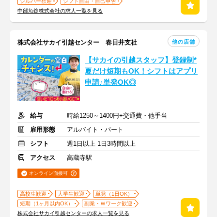
シルバー歓迎
シフト自由・自己申告
中部魚錠株式会社の求人一覧を見る
他の店舗
株式会社サカイ引越センター 春日井支社
【サカイの引越スタッフ】登録制*
夏だけ短期もOK！シフトはアプリ
申請♪単発OK◎
給与
時給1250～1400円+交通費・他手当
雇用形態
アルバイト・パート
シフト
週1日以上 1日3時間以上
アクセス
高蔵寺駅
オンライン面接可
高校生歓迎
大学生歓迎
単発（1日OK）
短期（1ヶ月以内OK）
副業・Ｗワーク歓迎
株式会社サカイ引越センターの求人一覧を見る