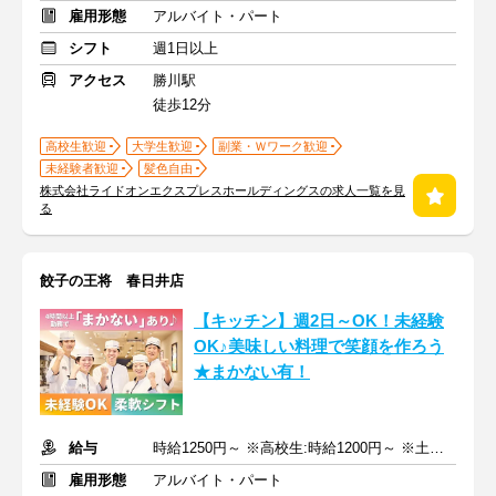
雇用形態
アルバイト・パート
シフト
週1日以上
アクセス
勝川駅
徒歩12分
高校生歓迎
大学生歓迎
副業・Ｗワーク歓迎
未経験者歓迎
髪色自由
株式会社ライドオンエクスプレスホールディングスの求人一覧を見
る
餃子の王将 春日井店
【キッチン】週2日～OK！未経験
OK♪美味しい料理で笑顔を作ろう
★まかない有！
給与
時給1250円～ ※高校生:時給1200円～ ※土日祝+200円
雇用形態
アルバイト・パート