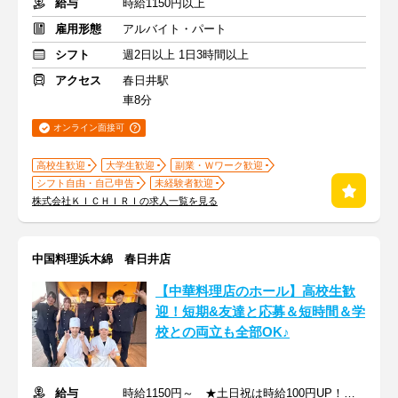
給与
時給1150円以上
雇用形態
アルバイト・パート
シフト
週2日以上 1日3時間以上
アクセス
春日井駅
車8分
オンライン面接可
高校生歓迎
大学生歓迎
副業・Ｗワーク歓迎
シフト自由・自己申告
未経験者歓迎
株式会社ＫＩＣＨＩＲＩの求人一覧を見る
中国料理浜木綿 春日井店
【中華料理店のホール】⾼校⽣歓
迎！短期&友達と応募＆短時間＆学
校との両⽴も全部OK♪
給与
時給1150円～ ★土日祝は時給100円UP！ ★高校生も同時給！