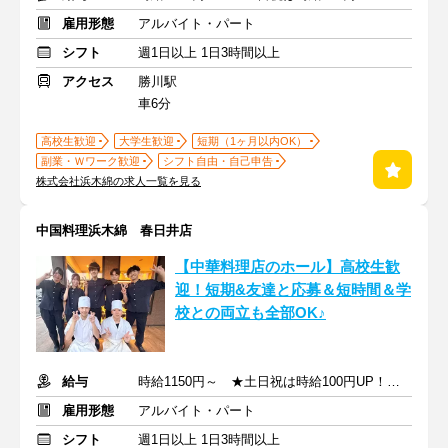
雇用形態
アルバイト・パート
シフト
週1日以上 1日3時間以上
アクセス
勝川駅
車6分
高校生歓迎
大学生歓迎
短期（1ヶ月以内OK）
副業・Ｗワーク歓迎
シフト自由・自己申告
株式会社浜木綿の求人一覧を見る
中国料理浜木綿 春日井店
【中華料理店のホール】⾼校⽣歓
迎！短期&友達と応募＆短時間＆学
校との両⽴も全部OK♪
給与
時給1150円～ ★土日祝は時給100円UP！ ★高校生も同時給！
雇用形態
アルバイト・パート
シフト
週1日以上 1日3時間以上