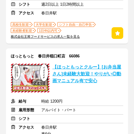
シフト
週2日以上 1日2時間以上
アクセス
春日井駅
高校生歓迎
大学生歓迎
シフト自由・自己申告
未経験者歓迎
1日4h以内可
株式会社王将フードサービスの求人一覧を見る
ほっともっと 春日井稲口町店 66086
【ほっともっとクルー】[お弁当屋
さん]未経験大歓迎！やりがい◎動
画マニュアル有で安心
給与
時給 1200円
雇用形態
アルバイト・パート
シフト
アクセス
春日井駅
車6分