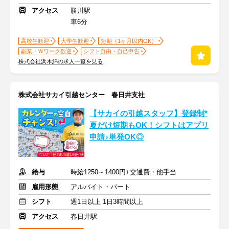
アクセス
勝川駅
車6分
高校生歓迎
大学生歓迎
短期（1ヶ月以内OK）
副業・Ｗワーク歓迎
シフト自由・自己申告
株式会社浜木綿の求人一覧を見る
株式会社サカイ引越センター 春日井支社
【サカイの引越スタッフ】登録制*
夏だけ短期もOK！シフトはアプリ
申請♪単発OK◎
給与
時給1250～1400円+交通費・他手当
雇用形態
アルバイト・パート
シフト
週1日以上 1日3時間以上
アクセス
春日井駅