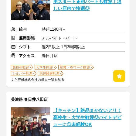
用スタート★初パートも歓迎！涼
しい店内で快適◎
給与
時給1140円～
雇用形態
アルバイト・パート
シフト
週2日以上 1日3時間以上
アクセス
春日井駅
高校生歓迎
大学生歓迎
副業・Ｗワーク歓迎
シルバー歓迎
未経験者歓迎
くら寿司株式会社の求人一覧を見る
美濃路 春日井八田店
【キッチン】絶品まかないアリ！
高校生・大学生歓迎◎バイトデビ
ューに◎未経験OK