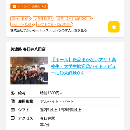
オンライン面接可
高校生歓迎
大学生歓迎
短期（1ヶ月以内OK）
シルバー歓迎
シフト自由・自己申告
株式会社すかいらーくレストランツの求人一覧を見る
美濃路 春日井八田店
【ホール】絶品まかないアリ！高
校生・大学生歓迎◎バイトデビュ
ーに◎未経験OK
給与
時給1300円～
雇用形態
アルバイト・パート
シフト
週2日以上 1日3時間以上
アクセス
春日井駅
車7分