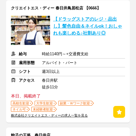
クリエイトエス・ディー 春日井鳥居松店 【0666】
【ドラッグストアのレジ・品出
し】髪色自由＆ネイルok！おしゃ
れも楽しめる♪社割あり◎
給与
時給1140円～+交通費支給
雇用形態
アルバイト・パート
シフト
週3日以上
アクセス
春日井駅
徒歩11分
本日、掲載終了
高校生歓迎
大学生歓迎
副業・Ｗワーク歓迎
ネイル可
未経験者歓迎
株式会社クリエイトエス・ディーの求人一覧を見る
餃子の王将 春日井店