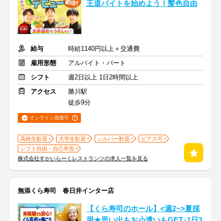
王道バイトを始めよう！髪色自由
給与
時給1140円以上＋交通費
雇用形態
アルバイト・パート
シフト
週2日以上 1日2時間以上
アクセス
勝川駅
徒歩9分
オンライン面接可
高校生歓迎
大学生歓迎
シルバー歓迎
ピアス可
シフト自由・自己申告
株式会社すかいらーくレストランツの求人一覧を見る
無添くら寿司 春日井インター店
【くら寿司のホール】<週2~>夏採
用★思い出もお小遣いもGET♪1日3