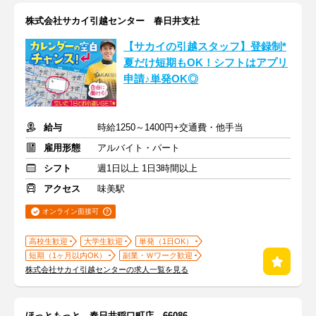
株式会社サカイ引越センター 春日井支社
【サカイの引越スタッフ】登録制*
夏だけ短期もOK！シフトはアプリ
申請♪単発OK◎
給与
時給1250～1400円+交通費・他手当
雇用形態
アルバイト・パート
シフト
週1日以上 1日3時間以上
アクセス
味美駅
オンライン面接可
高校生歓迎
大学生歓迎
単発（1日OK）
短期（1ヶ月以内OK）
副業・Ｗワーク歓迎
株式会社サカイ引越センターの求人一覧を見る
ほっともっと 春日井稲口町店 66086