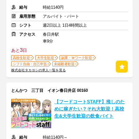
給与
時給1140円
雇用形態
アルバイト・パート
シフト
週2日以上 1日4時間以上
アクセス
春日井駅
車9分
3
あと
日
高校生歓迎
大学生歓迎
副業・Ｗワーク歓迎
シフト自由・自己申告
未経験者歓迎
株式会社タカヨシの求人一覧を見る
とんかつ 三丁目 イオン春日井店 00160
【フードコートSTAFF】推しのた
めに稼ぎたい？それ大歓迎！高校
生&大学生歓迎の飲食バイト
給与
時給1140円～