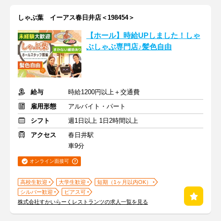
しゃぶ葉 イーアス春日井店＜198454＞
【ホール】時給UPしました！しゃ
ぶしゃぶ専門店♪髪色自由
給与
時給1200円以上＋交通費
雇用形態
アルバイト・パート
シフト
週1日以上 1日2時間以上
アクセス
春日井駅
車9分
オンライン面接可
高校生歓迎
大学生歓迎
短期（1ヶ月以内OK）
シルバー歓迎
ピアス可
株式会社すかいらーくレストランツの求人一覧を見る