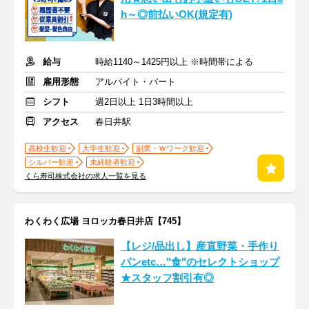
h～◎前払いOK(規定有)
給与
時給1140～1425円以上 ※時間帯による
雇用形態
アルバイト・パート
シフト
週2日以上 1日3時間以上
アクセス
春日井駅
高校生歓迎
大学生歓迎
副業・Ｗワーク歓迎
シルバー歓迎
未経験者歓迎
くら寿司株式会社の求人一覧を見る
わくわく広場 ヨロッカ春日井店【745】
【レジ/品出し】産直野菜・手作り
パンetc…"食"のセレクトショップ
★スタッフ割引有◎