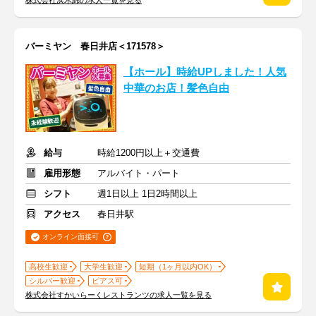
株式会社浜木綿の求人一覧を見る
バーミヤン 春日井店＜171578＞
【ホール】時給UPしました！人気
中華のお店！髪色自由
給与
時給1200円以上＋交通費
雇用形態
アルバイト・パート
シフト
週1日以上 1日2時間以上
アクセス
春日井駅
オンライン面接可
高校生歓迎
大学生歓迎
短期（1ヶ月以内OK）
シルバー歓迎
ピアス可
株式会社すかいらーくレストランツの求人一覧を見る