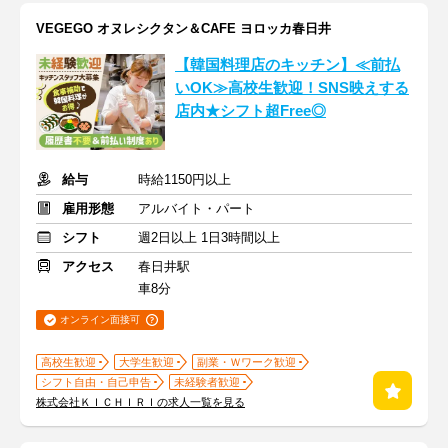
VEGEGO オヌレシクタン＆CAFE ヨロッカ春日井
【韓国料理店のキッチン】≪前払
いOK≫高校生歓迎！SNS映えする
店内★シフト超Free◎
給与
時給1150円以上
雇用形態
アルバイト・パート
シフト
週2日以上 1日3時間以上
アクセス
春日井駅
車8分
オンライン面接可
高校生歓迎
大学生歓迎
副業・Ｗワーク歓迎
シフト自由・自己申告
未経験者歓迎
株式会社ＫＩＣＨＩＲＩの求人一覧を見る