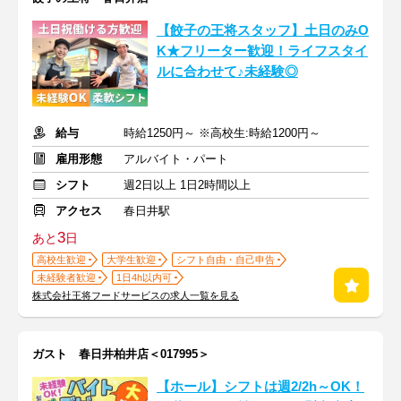
【餃子の王将スタッフ】土日のみO
K★フリーター歓迎！ライフスタイ
ルに合わせて♪未経験◎
給与
時給1250円～ ※高校生:時給1200円～
雇用形態
アルバイト・パート
シフト
週2日以上 1日2時間以上
アクセス
春日井駅
3
あと
日
高校生歓迎
大学生歓迎
シフト自由・自己申告
未経験者歓迎
1日4h以内可
株式会社王将フードサービスの求人一覧を見る
ガスト 春日井柏井店＜017995＞
【ホール】シフトは週2/2h～OK！