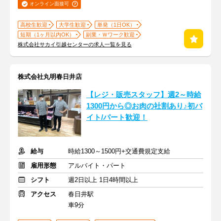
オンライン面接可
高校生歓迎
大学生歓迎
単発（1日OK）
短期（1ヶ月以内OK）
副業・Ｗワーク歓迎
株式会社サカイ引越センターの求人一覧を見る
株式会社丸明春日井店
【レジ・販売スタッフ】週2～時給
1300円から◎お肉の社割あり♪初バ
イト/パート歓迎！
給与
時給1300～1500円+交通費規定支給
雇用形態
アルバイト・パート
シフト
週2日以上 1日4時間以上
アクセス
春日井駅
車9分