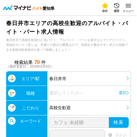
愛知県
保存
履歴
メニュー
春日井市エリアの高校生歓迎のアルバイト・バ
イト・パート求人情報
春日井市で高校生歓迎の人気バイト・アルバイト・パートを探すならマイナビバイト。
高校生のバイト探しは、学業との両立が重要なので、高校生が働きやすい求人を検索で
きる高校生歓迎条件を使って検索しましょう！
70
検索結果
件
（最終更新日：2026年8月6日）
エリア/駅
春日井市
選択してください
選択
職種
高校生歓迎
こだわり
キーワード
検索
含まない