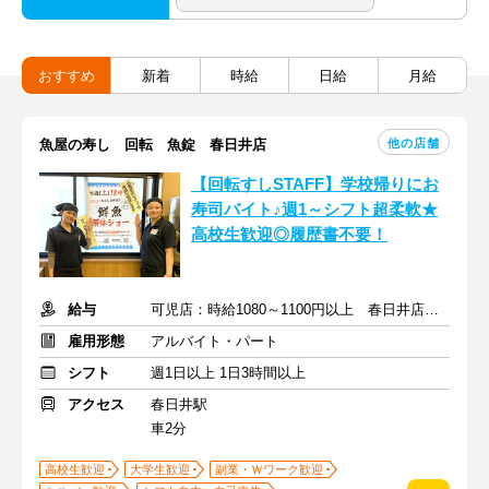
おすすめ
新着
時給
日給
月給
他の店舗
魚屋の寿し 回転 魚錠 春日井店
【回転すしSTAFF】学校帰りにお
寿司バイト♪週1～シフト超柔軟★
高校生歓迎◎履歴書不要！
給与
可児店：時給1080～1100円以上 春日井店：時給1200円～
雇用形態
アルバイト・パート
シフト
週1日以上 1日3時間以上
アクセス
春日井駅
車2分
高校生歓迎
大学生歓迎
副業・Ｗワーク歓迎