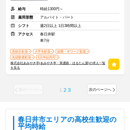
給与
時給1300円～
雇用形態
アルバイト・パート
シフト
週2日以上 1日3時間以上
アクセス
春日井駅
車7分
高校生歓迎
大学生歓迎
副業・Ｗワーク歓迎
未経験者歓迎
1日4h以内可
株式会社あみやき亭(あみやき亭・美濃路・ほるたん屋)の求人一覧
を見る
1
2
3
前のページへ
次のページへ
春日井市エリアの高校生歓迎の
平均時給