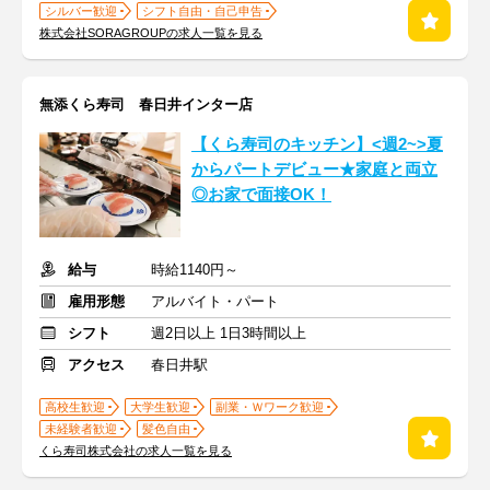
シルバー歓迎
シフト自由・自己申告
株式会社SORAGROUPの求人一覧を見る
無添くら寿司 春日井インター店
【くら寿司のキッチン】<週2~>夏
からパートデビュー★家庭と両立
◎お家で面接OK！
給与
時給1140円～
雇用形態
アルバイト・パート
シフト
週2日以上 1日3時間以上
アクセス
春日井駅
高校生歓迎
大学生歓迎
副業・Ｗワーク歓迎
未経験者歓迎
髪色自由
くら寿司株式会社の求人一覧を見る