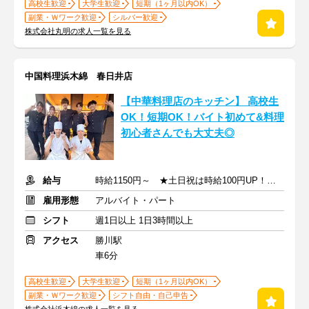
高校生歓迎
大学生歓迎
短期（1ヶ月以内OK）
副業・Ｗワーク歓迎
シルバー歓迎
株式会社丸明の求人一覧を見る
中国料理浜木綿 春日井店
【中華料理店のキッチン】 ⾼校⽣
OK！短期OK！バイト初めて&料理
初心者さんでも⼤丈夫◎
給与
時給1150円～ ★土日祝は時給100円UP！ ★高校生も同時給！
雇用形態
アルバイト・パート
シフト
週1日以上 1日3時間以上
アクセス
勝川駅
車6分
高校生歓迎
大学生歓迎
短期（1ヶ月以内OK）
副業・Ｗワーク歓迎
シフト自由・自己申告