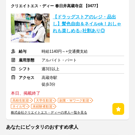
クリエイトエス・ディー 春日井高蔵寺店 【0477】
【ドラッグストアのレジ・品出
し】髪色自由＆ネイルok！おしゃ
れも楽しめる♪社割あり◎
給与
時給1140円～+交通費支給
雇用形態
アルバイト・パート
シフト
週3日以上
アクセス
高蔵寺駅
徒歩3分
本日、掲載終了
高校生歓迎
大学生歓迎
副業・Ｗワーク歓迎
ネイル可
未経験者歓迎
株式会社クリエイトエス・ディーの求人一覧を見る
あなたにピッタリのおすすめ求人