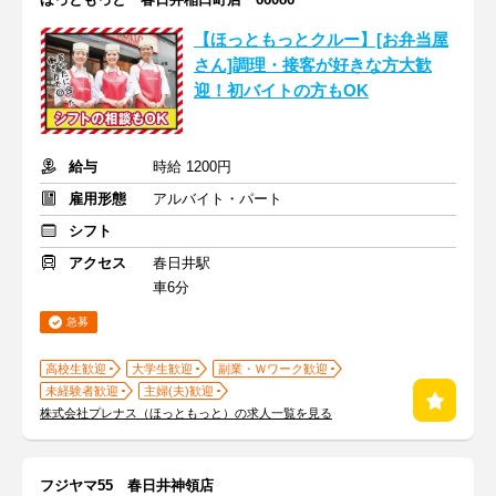
【ほっともっとクルー】[お弁当屋
さん]調理・接客が好きな方大歓
迎！初バイトの方もOK
給与
時給 1200円
雇用形態
アルバイト・パート
シフト
アクセス
春日井駅
車6分
急募
高校生歓迎
大学生歓迎
副業・Ｗワーク歓迎
未経験者歓迎
主婦(夫)歓迎
株式会社プレナス（ほっともっと）の求人一覧を見る
フジヤマ55 春日井神領店