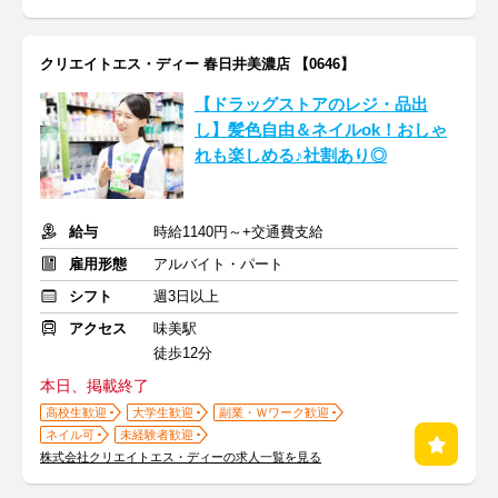
クリエイトエス・ディー 春日井美濃店 【0646】
【ドラッグストアのレジ・品出
し】髪色自由＆ネイルok！おしゃ
れも楽しめる♪社割あり◎
給与
時給1140円～+交通費支給
雇用形態
アルバイト・パート
シフト
週3日以上
アクセス
味美駅
徒歩12分
本日、掲載終了
高校生歓迎
大学生歓迎
副業・Ｗワーク歓迎
ネイル可
未経験者歓迎
株式会社クリエイトエス・ディーの求人一覧を見る