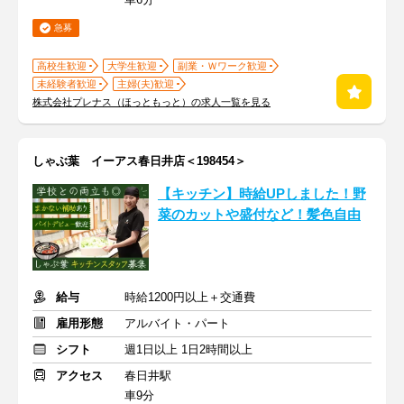
急募
高校生歓迎
大学生歓迎
副業・Ｗワーク歓迎
未経験者歓迎
主婦(夫)歓迎
株式会社プレナス（ほっともっと）の求人一覧を見る
しゃぶ葉 イーアス春日井店＜198454＞
【キッチン】時給UPしました！野
菜のカットや盛付など！髪色自由
給与
時給1200円以上＋交通費
雇用形態
アルバイト・パート
シフト
週1日以上 1日2時間以上
アクセス
春日井駅
車9分