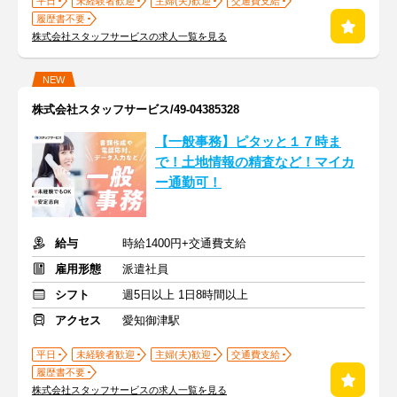
平日
未経験者歓迎
主婦(夫)歓迎
交通費支給
履歴書不要
株式会社スタッフサービスの求人一覧を見る
NEW
株式会社スタッフサービス/49-04385328
【一般事務】ピタッと１７時ま
で！土地情報の精査など！マイカ
ー通勤可！
給与
時給1400円+交通費支給
雇用形態
派遣社員
シフト
週5日以上 1日8時間以上
アクセス
愛知御津駅
平日
未経験者歓迎
主婦(夫)歓迎
交通費支給
履歴書不要
株式会社スタッフサービスの求人一覧を見る