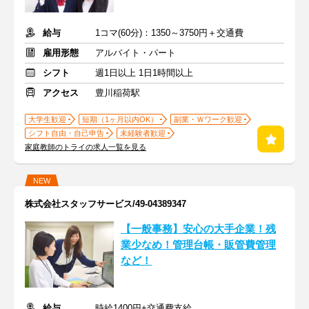
給与
1コマ(60分)：1350～3750円＋交通費
雇用形態
アルバイト・パート
シフト
週1日以上 1日1時間以上
アクセス
豊川稲荷駅
大学生歓迎
短期（1ヶ月以内OK）
副業・Ｗワーク歓迎
シフト自由・自己申告
未経験者歓迎
家庭教師のトライの求人一覧を見る
NEW
株式会社スタッフサービス/49-04389347
【一般事務】安心の大手企業！残
業少なめ！管理台帳・販管費管理
など！
給与
時給1400円+交通費支給