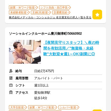
副業・Ｗワーク歓迎
シフト自由・自己申告
未経験者歓迎
主婦(夫)歓迎
交通費支給
株式会社メディカル・コンシェルジュ 名古屋支社の求人一覧を見る
ソーシャルインクルーホーム豊川御津町/50660902
【夜間見守りスタッフ】＼夜の時
間を有効活用／"無資格・未経
験"大歓迎★週1～OK!副業に◎
給与
日給2万475円
雇用形態
アルバイト・パート
シフト
週1日以上
アクセス
愛知御津駅
徒歩14分
大学生歓迎
副業・Ｗワーク歓迎
シルバー歓迎