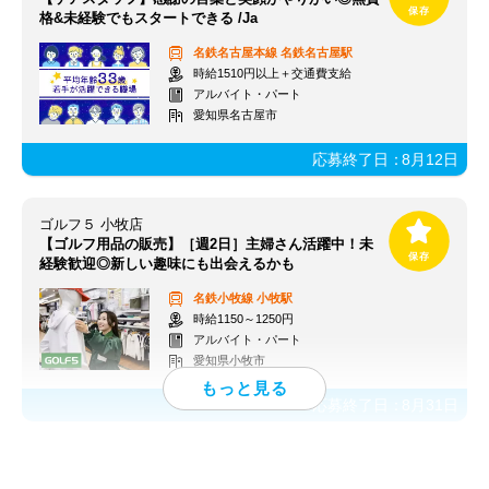
格&未経験でもスタートできる /Ja
名鉄名古屋本線
名鉄名古屋駅
時給1510円以上＋交通費支給
アルバイト・パート
愛知県名古屋市
応募終了日：
8月12日
ゴルフ５ 小牧店
【ゴルフ用品の販売】［週2日］主婦さん活躍中！未
経験歓迎◎新しい趣味にも出会えるかも
名鉄小牧線
小牧駅
時給1150～1250円
アルバイト・パート
愛知県小牧市
応募終了日：
8月31日