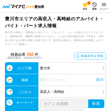
0
愛知県
保存
履歴
メニュー
豊川市エリアの高収入・高時給のアルバイト・
バイト・パート求人情報
豊川市の高収入・高時給の人気バイト・アルバイト・パートを探すならマイナビバイ
ト。勤務地や駅、職種等の検索だけではなく、こだわり条件検索を使って高収入・高時
給に関するお仕事を簡単に検索できます。豊川市の高収入・高時給のお仕事探しはマイ
ナビバイトで検索！
332
検索結果
件
検索条件を登録
（最終更新日：2026年8月8日）
エリア/駅
豊川市
選択してください
選択
職種
高収入・高時給
こだわり
キーワード
検索