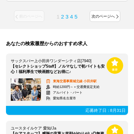
1
2
3
4
5
前のページへ
次のページへ
あなたの検索履歴からのおすすめ求人
サックスバー上小田井ワンダーシティ店[7940]
【セレクトショップStaff】ノルマなしで初バイトも安
心！福利厚生で映画館などお得に♪
東海交通事業城北線
小田井駅
時給1200円～＋交通費規定支給
アルバイト・パート
愛知県名古屋市
応募終了日：
8月31日
ユースタイルケア 愛知/Ja
【ケアスタッフ】感謝の言葉と笑顔がやりがい◎無資