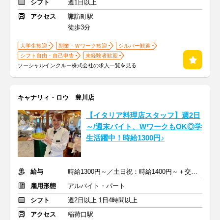
シフト
週1日以上
アクセス
諏訪町駅
徒歩3分
大学生歓迎
副業・Ｗワーク歓迎
シルバー歓迎
シフト自由・自己申告
未経験者歓迎
ソーシャルインクルー株式会社の求人一覧を見る
キャナリィ・ロウ 豊川店
【イタリア料理店スタッフ】週2日
～/週末バイト、WワークもOK◎学
生活躍中！時給1300円♪
給与
時給1300円～／土日祝：時給1400円～＋交通費
雇用形態
アルバイト・パート
シフト
週2日以上 1日4時間以上
アクセス
稲荷口駅