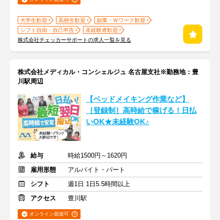
大学生歓迎
高校生歓迎
副業・Ｗワーク歓迎
シフト自由・自己申告
未経験者歓迎
株式会社チェッカーサポートの求人一覧を見る
株式会社メディカル・コンシェルジュ 名古屋支社※勤務地：豊
川駅周辺
【ベッドメイキング作業など】
［登録制］高時給で稼げる！日払
いOK★未経験OK♪
給与
時給1500円～1620円
雇用形態
アルバイト・パート
シフト
週1日 1日5.5時間以上
アクセス
豊川駅
オンライン面接可