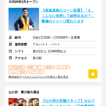
※2026年2月オープン
【高速道路のコーン設置】「え、
こんなに休憩して給料出るの？」
警備のイメージ変わります
給与
日給1万1500～1万5000円＋交通費
雇用形態
アルバイト・パート
シフト
週1日以上 1日8時間以上
アクセス
豊川駅
大学生歓迎
副業・Ｗワーク歓迎
ネイル可
シルバー歓迎
ピアス可
株式会社アークエンジニアリングの求人一覧を見る
なか卯 豊川南大通店
【なか卯の店舗スタッフ】セルフ