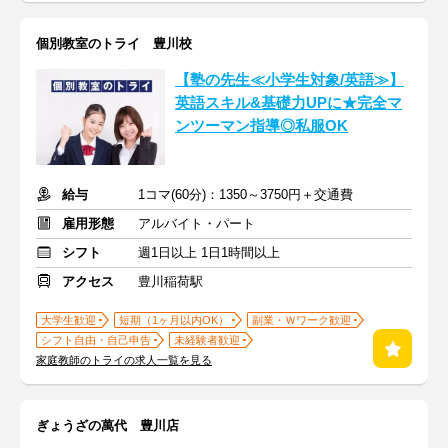
個別教室のトライ 豊川校
【塾の先生≪小学生対象/英語≫】
英語スキル&基礎力UPに★完全マ
ンツーマン指導◎私服OK
給与
1コマ(60分)：1350～3750円＋交通費
雇用形態
アルバイト・パート
シフト
週1日以上 1日1時間以上
アクセス
豊川稲荷駅
大学生歓迎
短期（1ヶ月以内OK）
副業・Ｗワーク歓迎
シフト自由・自己申告
未経験者歓迎
家庭教師のトライの求人一覧を見る
ぎょうざの萬代 豊川店