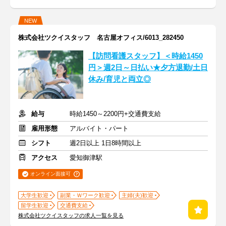
NEW
株式会社ツクイスタッフ 名古屋オフィス/6013_282450
【訪問看護スタッフ】＜時給1450
円＞週2日～日払い★夕方退勤/土日
休み/育児と両立◎
給与
時給1450～2200円+交通費支給
雇用形態
アルバイト・パート
シフト
週2日以上 1日8時間以上
アクセス
愛知御津駅
オンライン面接可
大学生歓迎
副業・Ｗワーク歓迎
主婦(夫)歓迎
留学生歓迎
交通費支給
株式会社ツクイスタッフの求人一覧を見る