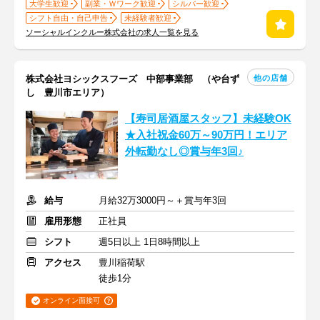
大学生歓迎
副業・Ｗワーク歓迎
シルバー歓迎
シフト自由・自己申告
未経験者歓迎
ソーシャルインクルー株式会社の求人一覧を見る
他の店舗
株式会社ヨシックスフーズ 中部事業部 （や台ず
し 豊川市エリア）
【寿司居酒屋スタッフ】未経験OK
★入社祝金60万～90万円！エリア
外転勤なし◎賞与年3回♪
給与
月給32万3000円～＋賞与年3回
雇用形態
正社員
シフト
週5日以上 1日8時間以上
アクセス
豊川稲荷駅
徒歩1分
オンライン面接可