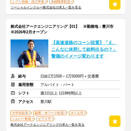
シフト自由・自己申告
未経験者歓迎
ソーシャルインクルー株式会社の求人一覧を見る
株式会社アークエンジニアリング【01】 ※勤務地：豊川市
※2026年2月オープン
【高速道路のコーン設置】「え、
こんなに休憩して給料出るの？」
警備のイメージ変わります
給与
日給1万1500～1万5000円＋交通費
雇用形態
アルバイト・パート
シフト
週1日以上 1日8時間以上
アクセス
豊川駅
大学生歓迎
副業・Ｗワーク歓迎
ネイル可
シルバー歓迎
ピアス可
株式会社アークエンジニアリングの求人一覧を見る