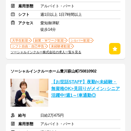
雇用形態
アルバイト・パート
シフト
週1日以上 1日7時間以上
アクセス
愛知御津駅
徒歩14分
大学生歓迎
副業・Ｗワーク歓迎
シルバー歓迎
シフト自由・自己申告
未経験者歓迎
ソーシャルインクルー株式会社の求人一覧を見る
ソーシャルインクルーホーム豊川萩山町/50810902
【お世話STAFF】夜勤/<未経験・
無資格OK>見回りがメイン♪シニア
活躍中!週1～!車通勤◎
給与
日給2万475円
雇用形態
アルバイト・パート