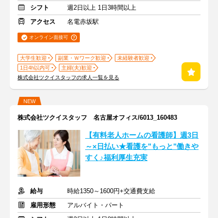
シフト
週2日以上 1日3時間以上
アクセス
名電赤坂駅
オンライン面接可
大学生歓迎
副業・Ｗワーク歓迎
未経験者歓迎
1日4h以内可
主婦(夫)歓迎
株式会社ツクイスタッフの求人一覧を見る
NEW
株式会社ツクイスタッフ 名古屋オフィス/6013_160483
【有料老人ホームの看護師】週3日
～×日払い★看護を"もっと"働きや
すく♪福利厚生充実
給与
時給1350～1600円+交通費支給
雇用形態
アルバイト・パート