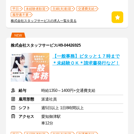
平日
未経験者歓迎
主婦(夫)歓迎
交通費支給
履歴書不要
株式会社スタッフサービスの求人一覧を見る
NEW
株式会社スタッフサービス/49-04426925
【一般事務】ピタッと１７時まで
＊未経験ＯＫ＊請求書発行など！
給与
時給1350～1400円+交通費支給
雇用形態
派遣社員
シフト
週5日以上 1日8時間以上
アクセス
愛知御津駅
車12分