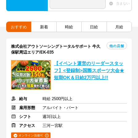
含まない
おすすめ
新着
時給
日給
月給
他の店舗
株式会社アウトソーシングトータルサポート 牛久
保駅周辺エリア/EK-035
【イベント運営のリーダースタッ
フ】<登録制>国際スポーツ大会★
短期OK＆日給2万円以上!!
給与
時給 2500円以上
雇用形態
アルバイト・パート
シフト
週3日以上
アクセス
三河一宮駅
オンライン面接可