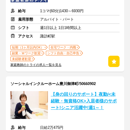
給与
1コマ(60分)1430～6930円
雇用形態
アルバイト・パート
シフト
週1日以上 1日1時間以上
アクセス
諏訪町駅
短期（1ヶ月以内OK）
在宅ワーク・内職
副業・Ｗワーク歓迎
シフト自由・自己申告
未経験者歓迎
家庭教師のトライの求人一覧を見る
ソーシャルインクルーホーム豊川御津町/50660902
【身の回りのサポート】夜勤/<未
経験・無資格OK>入居者様のサポ
ート!シニア活躍中!週1～！
給与
日給2万475円