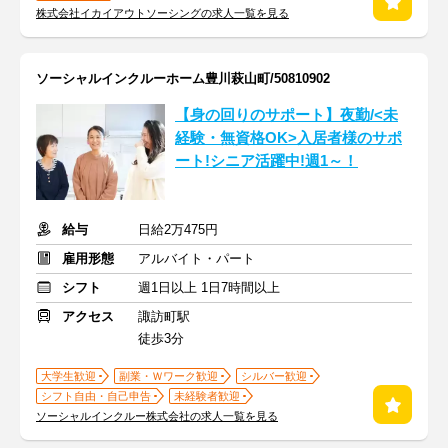
株式会社イカイアウトソーシングの求人一覧を見る
ソーシャルインクルーホーム豊川萩山町/50810902
【身の回りのサポート】夜勤/<未
経験・無資格OK>入居者様のサポ
ート!シニア活躍中!週1～！
給与
日給2万475円
雇用形態
アルバイト・パート
シフト
週1日以上 1日7時間以上
アクセス
諏訪町駅
徒歩3分
大学生歓迎
副業・Ｗワーク歓迎
シルバー歓迎
シフト自由・自己申告
未経験者歓迎
ソーシャルインクルー株式会社の求人一覧を見る