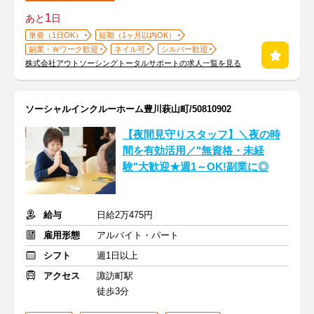
1
あと
日
単発（1日OK）
短期（1ヶ月以内OK）
副業・Ｗワーク歓迎
ネイル可
シルバー歓迎
株式会社アウトソーシングトータルサポートの求人一覧を見る
ソーシャルインクルーホーム豊川萩山町/50810902
【夜間見守りスタッフ】＼夜の時
間を有効活用／"無資格・未経
験"大歓迎★週1～OK!副業に◎
給与
日給2万475円
雇用形態
アルバイト・パート
シフト
週1日以上
アクセス
諏訪町駅
徒歩3分