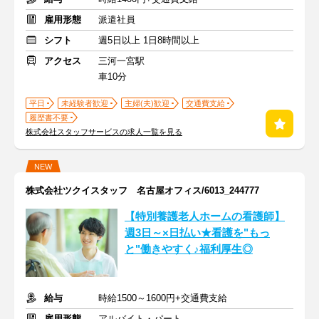
雇用形態
派遣社員
シフト
週5日以上 1日8時間以上
アクセス
三河一宮駅
車10分
平日
未経験者歓迎
主婦(夫)歓迎
交通費支給
履歴書不要
株式会社スタッフサービスの求人一覧を見る
NEW
株式会社ツクイスタッフ 名古屋オフィス/6013_244777
【特別養護老人ホームの看護師】
週3日～×日払い★看護を"もっ
と"働きやすく♪福利厚生◎
給与
時給1500～1600円+交通費支給
雇用形態
アルバイト・パート