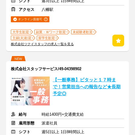
シフト
週3日以上 1日8時間以上
アクセス
八幡駅
オンライン面接可
大学生歓迎
副業・Ｗワーク歓迎
未経験者歓迎
主婦(夫)歓迎
留学生歓迎
株式会社ツクイスタッフの求人一覧を見る
NEW
株式会社スタッフサービス/49-04398902
【一般事務】ピタッと１７時ま
で！営業担当への報告など★長期
予定◎
給与
時給1400円+交通費支給
雇用形態
派遣社員
シフト
週5日以上 1日8時間以上