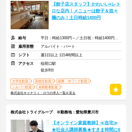
【餃子店スタッフ】かわいい×レト
ロな店内！メニューは餃子＆担々
麺のみ！土日時給1400円
給与
平日：時給1300円～／土日祝：時給1400円～+交通費規定支給
雇用形態
アルバイト・パート
シフト
週1日以上 1日4時間以上
アクセス
稲荷口駅
徒歩8分
大学生歓迎
高校生歓迎
副業・Ｗワーク歓迎
シルバー歓迎
未経験者歓迎
株式会社キャナリィ・ロウの求人一覧を見る
株式会社トライグループ ※勤務地：愛知県豊川市
【オンライン家庭教師】≪在宅≫
★社会人講師募集★すきま時間に6