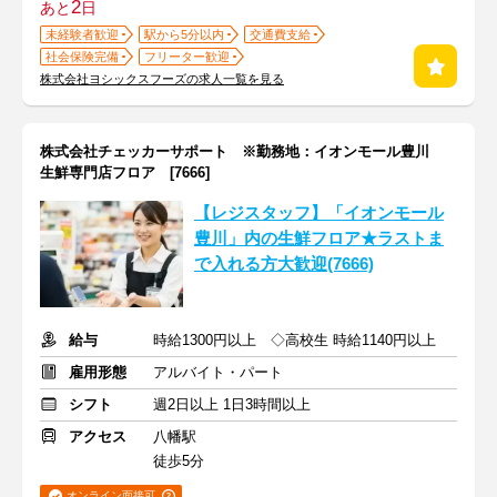
2
あと
日
未経験者歓迎
駅から5分以内
交通費支給
社会保険完備
フリーター歓迎
株式会社ヨシックスフーズの求人一覧を見る
株式会社チェッカーサポート ※勤務地：イオンモール豊川
生鮮専門店フロア [7666]
【レジスタッフ】「イオンモール
豊川」内の生鮮フロア★ラストま
で入れる方大歓迎(7666)
給与
時給1300円以上 ◇高校生 時給1140円以上
雇用形態
アルバイト・パート
シフト
週2日以上 1日3時間以上
アクセス
八幡駅
徒歩5分
オンライン面接可