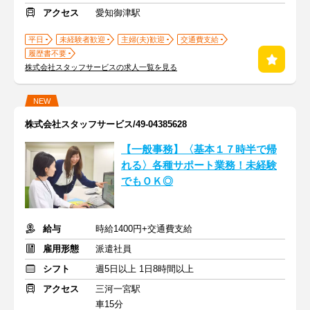
アクセス
愛知御津駅
平日
未経験者歓迎
主婦(夫)歓迎
交通費支給
履歴書不要
株式会社スタッフサービスの求人一覧を見る
NEW
株式会社スタッフサービス/49-04385628
【一般事務】〈基本１７時半で帰
れる〉各種サポート業務！未経験
でもＯＫ◎
給与
時給1400円+交通費支給
雇用形態
派遣社員
シフト
週5日以上 1日8時間以上
アクセス
三河一宮駅
車15分