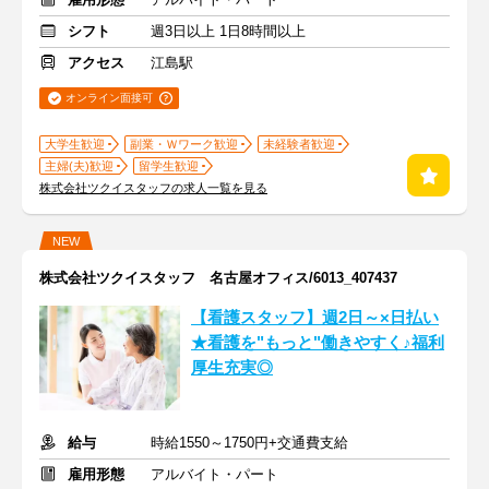
シフト
週3日以上 1日8時間以上
アクセス
江島駅
オンライン面接可
大学生歓迎
副業・Ｗワーク歓迎
未経験者歓迎
主婦(夫)歓迎
留学生歓迎
株式会社ツクイスタッフの求人一覧を見る
NEW
株式会社ツクイスタッフ 名古屋オフィス/6013_407437
【看護スタッフ】週2日～×日払い
★看護を"もっと"働きやすく♪福利
厚生充実◎
給与
時給1550～1750円+交通費支給
雇用形態
アルバイト・パート