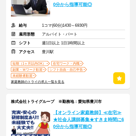
0分から指導可能◎
給与
1コマ(60分)1430～6930円
雇用形態
アルバイト・パート
シフト
週1日以上 1日1時間以上
アクセス
豊川駅
短期（1ヶ月以内OK）
在宅ワーク・内職
副業・Ｗワーク歓迎
シフト自由・自己申告
未経験者歓迎
家庭教師のトライの求人一覧を見る
株式会社トライグループ ※勤務地：愛知県豊川市
【オンライン家庭教師】≪在宅≫
★社会人講師募集★すきま時間に6
0分から指導可能◎