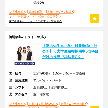
徒歩9分
大学生歓迎
高校生歓迎
副業・Ｗワーク歓迎
シルバー歓迎
シフト自由・自己申告
株式会社キャナリィ・ロウの求人一覧を見る
個別教室のトライ 豊川校
【塾の先生≪小学生対象/国語・社
会≫】＼大学生積極採用中／1科目
だけの指導で◎私服OK！
給与
1コマ(60分)：1350～3750円＋交通費
雇用形態
アルバイト・パート
シフト
週1日以上 1日1時間以上
アクセス
豊川稲荷駅
大学生歓迎
短期（1ヶ月以内OK）
副業・Ｗワーク歓迎