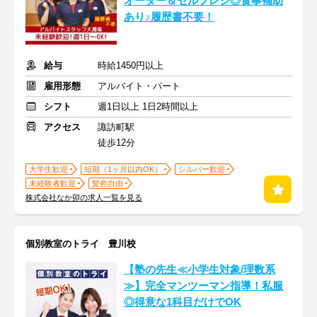
オーダー＆セルフレジ◎食事補助
あり♪履歴書不要！
給与
時給1450円以上
雇用形態
アルバイト・パート
シフト
週1日以上 1日2時間以上
アクセス
諏訪町駅
徒歩12分
大学生歓迎
短期（1ヶ月以内OK）
シルバー歓迎
未経験者歓迎
髪色自由
株式会社なか卯の求人一覧を見る
個別教室のトライ 豊川校
【塾の先生≪小学生対象/理数系
≫】完全マンツーマン指導！私服
◎得意な1科目だけでOK