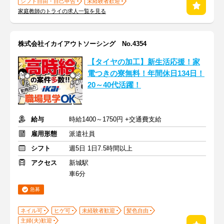
シフト自由・自己申告
未経験者歓迎
家庭教師のトライの求人一覧を見る
株式会社イカイアウトソーシング No.4354
【タイヤの加工】新生活応援！家
電つきの寮無料！年間休日134日！
20～40代活躍！
給与
時給1400～1750円 +交通費支給
雇用形態
派遣社員
シフト
週5日 1日7.5時間以上
アクセス
新城駅
車6分
急募
ネイル可
ヒゲ可
未経験者歓迎
髪色自由
主婦(夫)歓迎