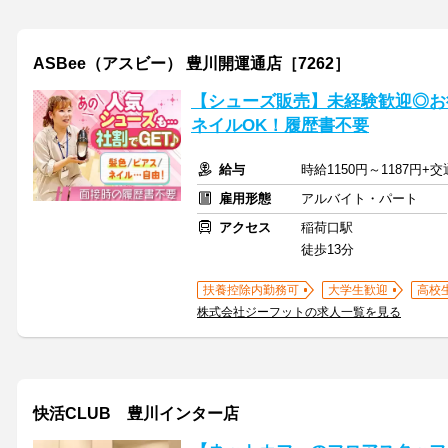
ASBee（アスビー） 豊川開運通店［7262］
【シューズ販売】未経験歓迎◎お
ネイルOK！履歴書不要
給与
時給1150円～1187円+
雇用形態
アルバイト・パート
アクセス
稲荷口駅
徒歩13分
扶養控除内勤務可
大学生歓迎
高校
株式会社ジーフットの求人一覧を見る
快活CLUB 豊川インター店