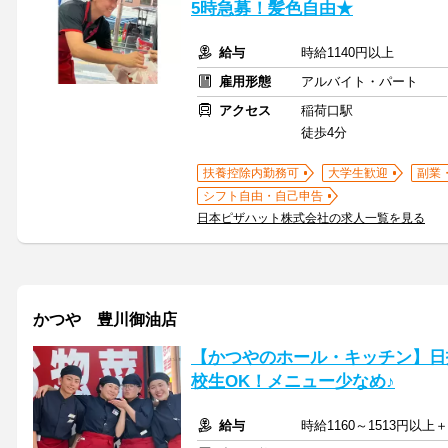
5時急募！髪色自由★
給与
時給1140円以上
雇用形態
アルバイト・パート
アクセス
稲荷口駅
徒歩4分
扶養控除内勤務可
大学生歓迎
副業
シフト自由・自己申告
日本ピザハット株式会社の求人一覧を見る
かつや 豊川御油店
【かつやのホール・キッチン】日
校生OK！メニュー少なめ♪
給与
時給1160～1513円以