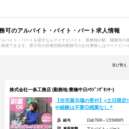
務可のアルバイト・バイト・パート求人情報
アルバイト・パートを探すならマイナビバイト。勤務地や駅、職種等の
に検索できます。豊川市の扶養控除内勤務可のお仕事探しはマイナビバ
並び替え
株式会社一条工務店 (勤務地:豊橋中日ﾊｳｼﾞﾝｸﾞｾﾝﾀｰ)
【住宅展示場の受付】<土日限定!!
や経験は不要◎残業なし＊
給与
日給7500～1万5000円
雇用形態
アルバイト・パート