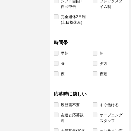
シフト自由・
フレックスタ
自己申告
イム制
完全週休2日制
(土日祝休み)
時間帯
早朝
朝
昼
夕方
夜
夜勤
応募時に嬉しい
履歴書不要
すぐ働ける
友達と応募歓
オープニング
迎
スタッフ
大量募集(10名
オンライン面