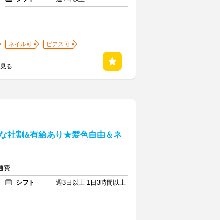
ネイル可
ピアス可
を見る
な社割&有給あり★髪色自由＆ネ
交通費
シフト
週3日以上 1日3時間以上