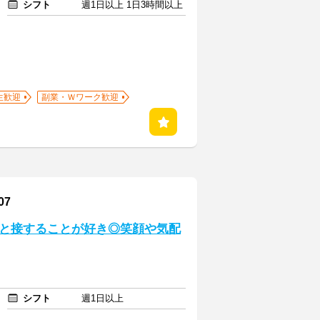
シフト
週1日以上 1日3時間以上
生歓迎
副業・Ｗワーク歓迎
07
人と接することが好き◎笑顔や気配
シフト
週1日以上