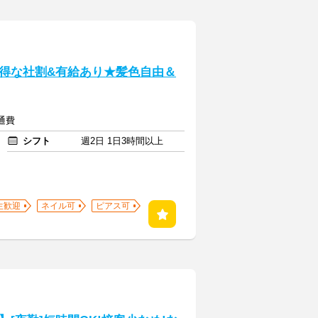
得な社割&有給あり★髪色自由＆
交通費
シフト
週2日 1日3時間以上
生歓迎
ネイル可
ピアス可