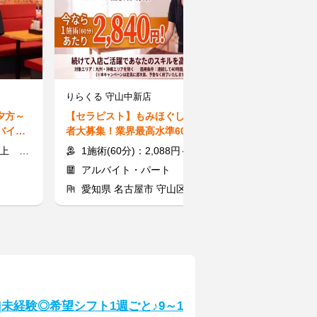
りらくる 守山中新店
ハニーズ テラス
夕方～
【セラピスト】もみほぐし経験
【ハニーズのレ
バイト
者大募集！業界最高水準60分2,8
ニーズ以外の服
要！
40円～も可能です！
迎♪車通勤OK
時給UP≫
1施術(60分)：2,088円～3,510円
時給1150円
アルバイト・パート
アルバイト
愛知県 名古屋市 守山区
愛知県 一宮
]未経験◎希望シフト1週ごと♪9～1