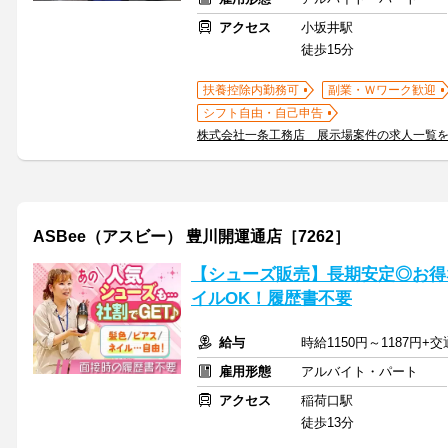
アクセス
小坂井駅
徒歩15分
扶養控除内勤務可
副業・Ｗワーク歓迎
シフト自由・自己申告
株式会社一条工務店 展示場案件の求人一覧
ASBee（アスビー） 豊川開運通店［7262］
【シューズ販売】長期安定◎お得
イルOK！履歴書不要
給与
時給1150円～1187円+
雇用形態
アルバイト・パート
アクセス
稲荷口駅
徒歩13分