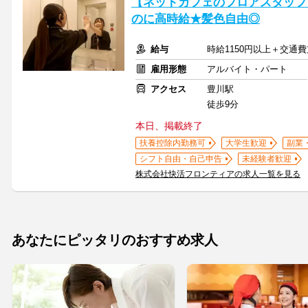
【ネットカフェのフロアスタッフ】
のに高時給★髪色自由◎
給与
時給1150円以上＋交通費
雇用形態
アルバイト・パート
アクセス
豊川駅
徒歩9分
本日、掲載終了
扶養控除内勤務可
大学生歓迎
副業
シフト自由・自己申告
未経験者歓迎
株式会社快活フロンティアの求人一覧を見る
あなたにピッタリのおすすめ求人