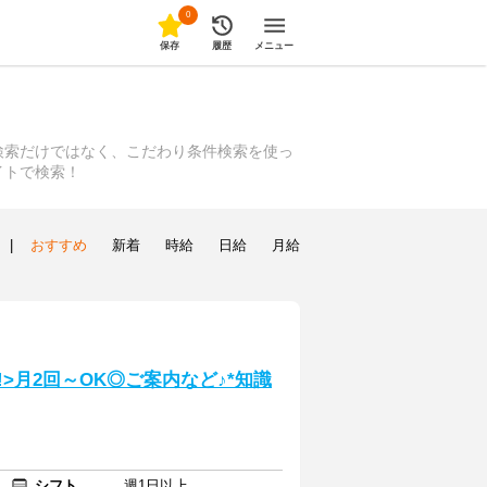
0
保存
履歴
メニュー
検索だけではなく、こだわり条件検索を使っ
イトで検索！
|
おすすめ
新着
時給
日給
月給
>月2回～OK◎ご案内など♪*知識
シフト
週1日以上