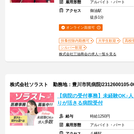
雇用形態
アルバイト・パート
アクセス
御油駅
徒歩1分
オンライン面接可
扶養控除内勤務可
大学生歓迎
高校
シルバー歓迎
株式会社三油商会の求人一覧を見る
株式会社ソラスト 勤務地：豊川市民病院/2312600105-0
【病院の受付事務】未経験OK♪
りが活きる病院受付
給与
時給1250円
雇用形態
アルバイト・パート
アクセス
八幡駅