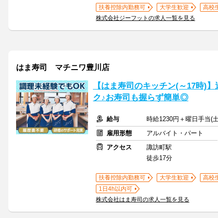
扶養控除内勤務可
大学生歓迎
高校
株式会社ジーフットの求人一覧を見る
はま寿司 マチニワ豊川店
【はま寿司のキッチン(～17時)】
ク♪お寿司も握らず簡単◎
給与
時給1230円＋曜日手当(土
雇用形態
アルバイト・パート
アクセス
諏訪町駅
徒歩17分
扶養控除内勤務可
大学生歓迎
高校
1日4h以内可
株式会社はま寿司の求人一覧を見る