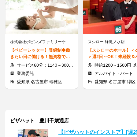
株式会社ポピンズファミリーケア ※勤務地：名古屋市瑞穂区
スシロー 緑滝ノ水店
【ベビーシッター】登録制◆働
【スシローのホール】＜
きたい日に働ける！無資格でOK
＞週2日～OK！未経験＆
◎子育て経験も活かせる＊
デビューにも◎履歴書不
サービス60分：1140～3000円以上＋交通費全額支給
時給1200～1500円 以上 ≪土日祝は
業務委託
アルバイト・パート
愛知県 名古屋市 瑞穂区
愛知県 名古屋市 緑区
ピザハット 豊川千歳通店
【ピザハットのインストア】[週2