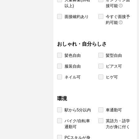
以上)
接可能
面接確約あり
今すぐ面接予
約可能
おしゃれ・自分らしさ
髪色自由
髪型自由
服装自由
ピアス可
ネイル可
ヒゲ可
環境
駅から5分以内
車通勤可
バイク/自転車
英語力・語学
通勤可
力が身に付く
PCスキルが身