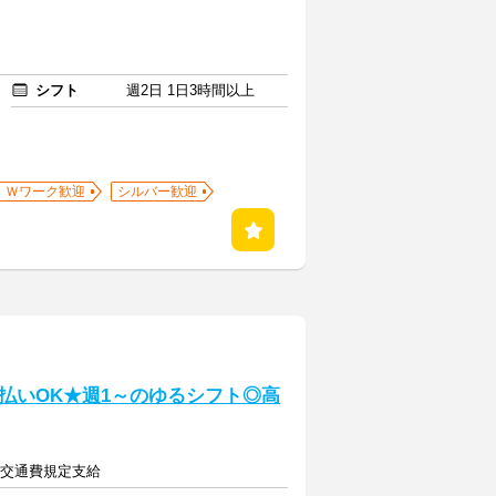
シフト
週2日 1日3時間以上
・Ｗワーク歓迎
シルバー歓迎
払いOK★週1～のゆるシフト◎高
上＋交通費規定支給