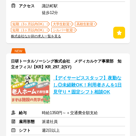
アクセス
諏訪町駅
徒歩12分
短期（3ヶ月以内OK）
大学生歓迎
高校生歓迎
短期（1ヶ月以内OK）
シルバー歓迎
株式会社なか卯の求人一覧を見る
NEW
日研トータルソーシング株式会社 メディカルケア事業部 知
立オフィス/【KR】KR_297_2(SY)
【デイサービススタッフ】夜勤な
し◎未経験OK！利用者さんを1日
見守り＊固定シフト相談OK
給与
時給1350円～＋交通費全額支給
雇用形態
派遣社員
シフト
週2日以上