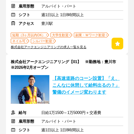
雇用形態
アルバイト・パート
シフト
週1日以上 1日8時間以上
アクセス
豊川駅
短期（3ヶ月以内OK）
大学生歓迎
副業・Ｗワーク歓迎
ネイル可
シルバー歓迎
株式会社アークエンジニアリングの求人一覧を見る
株式会社アークエンジニアリング【01】 ※勤務地：豊川市
※2026年2月オープン
【高速道路のコーン設置】「え、
こんなに休憩して給料出るの？」
警備のイメージ変わります
給与
日給1万1500～1万5000円＋交通費
雇用形態
アルバイト・パート
シフト
週1日以上 1日8時間以上