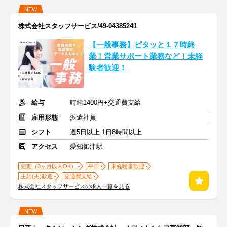
NEW
株式会社スタッフサービス/49-04385241
【一般事務】ピタッと１７時終
業！営業サポート業務など！未経
験者歓迎！
給与
時給1400円+交通費支給
雇用形態
派遣社員
シフト
週5日以上 1日8時間以上
アクセス
愛知御津駅
短期（3ヶ月以内OK）
平日
未経験者歓迎
主婦(夫)歓迎
交通費支給
株式会社スタッフサービスの求人一覧を見る
NEW