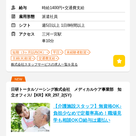
給与
時給1400円+交通費支給
雇用形態
派遣社員
シフト
週5日以上 1日8時間以上
アクセス
三河一宮駅
車10分
短期（3ヶ月以内OK）
平日
未経験者歓迎
主婦(夫)歓迎
交通費支給
株式会社スタッフサービスの求人一覧を見る
NEW
日研トータルソーシング株式会社 メディカルケア事業部 知
立オフィス/【KR】KR_297_2(SY)
【介護施設スタッフ】無資格OK♪
負担少なめで定着率高め！職場見
学も相談OK◎給与は週払い