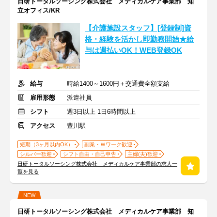
日研トータルソーシング株式会社 メディカルケア事業部 知
立オフィス/KR
【介護施設スタッフ】[登録制]資
格・経験を活かし即勤務開始★給
与は週払いOK！WEB登録OK
給与
時給1400～1600円＋交通費全額支給
雇用形態
派遣社員
シフト
週3日以上 1日6時間以上
アクセス
豊川駅
短期（3ヶ月以内OK）
副業・Ｗワーク歓迎
シルバー歓迎
シフト自由・自己申告
主婦(夫)歓迎
日研トータルソーシング株式会社 メディカルケア事業部の求人一
覧を見る
NEW
日研トータルソーシング株式会社 メディカルケア事業部 知