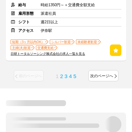
給与
時給1350円～＋交通費全額支給
雇用形態
派遣社員
シフト
週2日以上
アクセス
伊奈駅
短期（3ヶ月以内OK）
シルバー歓迎
未経験者歓迎
主婦(夫)歓迎
交通費支給
日研トータルソーシング株式会社の求人一覧を見る
1
2
3
4
5
前のページへ
次のページへ