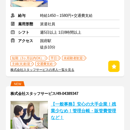
給与
時給1450～1580円+交通費支給
雇用形態
派遣社員
シフト
週5日以上 1日8時間以上
アクセス
国府駅
徒歩10分
短期（3ヶ月以内OK）
平日
未経験者歓迎
主婦(夫)歓迎
交通費支給
株式会社スタッフサービスの求人一覧を見る
NEW
株式会社スタッフサービス/49-04389347
【一般事務】安心の大手企業！残
業少なめ！管理台帳・販管費管理
など！