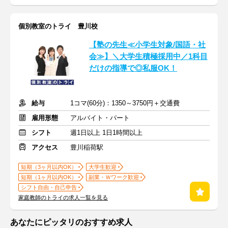
個別教室のトライ 豊川校
【塾の先生≪小学生対象/国語・社
会≫】＼大学生積極採用中／1科目
だけの指導で◎私服OK！
給与
1コマ(60分)：1350～3750円＋交通費
雇用形態
アルバイト・パート
シフト
週1日以上 1日1時間以上
アクセス
豊川稲荷駅
短期（3ヶ月以内OK）
大学生歓迎
短期（1ヶ月以内OK）
副業・Ｗワーク歓迎
シフト自由・自己申告
家庭教師のトライの求人一覧を見る
あなたにピッタリのおすすめ求人