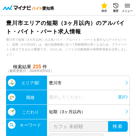
愛知県
保存
履歴
メニュー
豊川市エリアの短期（3ヶ月以内）のアルバイ
ト・バイト・パート求人情報
豊川市で短期（3カ月以内）の人気バイト・アルバイト・パートを探すならマイナビバイ
ト。短期（3カ月以内）は、他の短期検索に比べて勤務期間が長くなるため、プライベー
トと両立できるかが重要です。そのため、シフトの日数検索や時間帯検索を活用しまし
ょう！
215
検索結果
件
（最終更新日：2026年8月6日）
エリア/駅
豊川市
選択してください
選択
職種
短期（3ヶ月以内）
こだわり
キーワード
検索