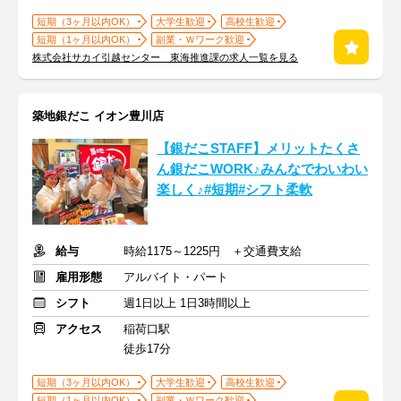
短期（3ヶ月以内OK）
大学生歓迎
高校生歓迎
短期（1ヶ月以内OK）
副業・Ｗワーク歓迎
株式会社サカイ引越センター 東海推進課の求人一覧を見る
築地銀だこ イオン豊川店
【銀だこSTAFF】メリットたくさ
ん銀だこWORK♪みんなでわいわい
楽しく♪#短期#シフト柔軟
給与
時給1175～1225円 ＋交通費支給
雇用形態
アルバイト・パート
シフト
週1日以上 1日3時間以上
アクセス
稲荷口駅
徒歩17分
短期（3ヶ月以内OK）
大学生歓迎
高校生歓迎
短期（1ヶ月以内OK）
副業・Ｗワーク歓迎