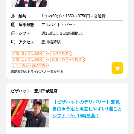
給与
1コマ(60分)：1350～3750円＋交通費
雇用形態
アルバイト・パート
シフト
週1日以上 1日1時間以上
アクセス
豊川稲荷駅
短期（3ヶ月以内OK）
大学生歓迎
短期（1ヶ月以内OK）
副業・Ｗワーク歓迎
シフト自由・自己申告
家庭教師のトライの求人一覧を見る
ピザハット 豊川千歳通店
【ピザハットのデリバリー】髪色
自由★予定と両立しやすい1週ごと
シフト！9～15時急募！