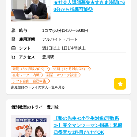
★社会人講師募集★すきま時間に6
0分から指導可能◎
給与
1コマ(60分)1430～6930円
雇用形態
アルバイト・パート
シフト
週1日以上 1日1時間以上
アクセス
豊川駅
短期（3ヶ月以内OK）
短期（1ヶ月以内OK）
在宅ワーク・内職
副業・Ｗワーク歓迎
シフト自由・自己申告
家庭教師のトライの求人一覧を見る
個別教室のトライ 豊川校
【塾の先生≪小学生対象/理数系
≫】完全マンツーマン指導！私服
◎得意な1科目だけでOK