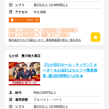
シフト
週1日以上 1日4時間以上
アクセス
牛久保駅
オンライン面接可
短期（3ヶ月以内OK）
大学生歓迎
高校生歓迎
短期（1ヶ月以内OK）
副業・Ｗワーク歓迎
株式会社サカイ引越センター 東海推進課の求人一覧を見る
なか卯 豊川南大通店
【なか卯のホール・キッチン】オ
ーダー＆お会計はセルフ⇒簡単接
客♪週1回2時間からOK★
給与
時給1160円以上
雇用形態
アルバイト・パート
シフト
週1日以上 1日2時間以上