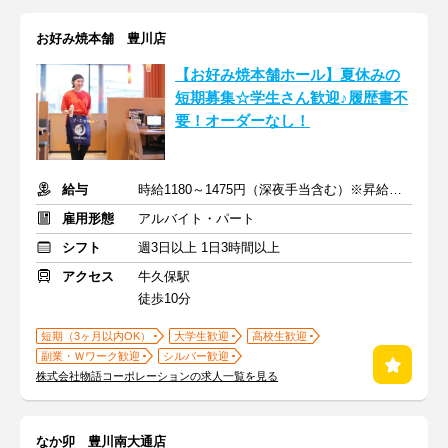
お好み焼本舗 豊川店
【お好み焼本舗ホール】夏休みの
短期募集☆学生さん歓迎♪履歴書不
要！オーダーなし！
給与
時給1180～1475円（深夜手当含む）※昇給は随時あり
雇用形態
アルバイト・パート
シフト
週3日以上 1日3時間以上
アクセス
牛久保駅
徒歩10分
短期（3ヶ月以内OK）
大学生歓迎
高校生歓迎
副業・Ｗワーク歓迎
シルバー歓迎
株式会社物語コーポレーションの求人一覧を見る
なか卯 豊川南大通店