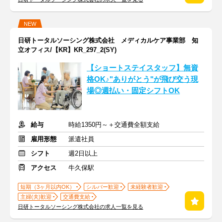
NEW
日研トータルソーシング株式会社 メディカルケア事業部 知
立オフィス/【KR】KR_297_2(SY)
【ショートステイスタッフ】無資
格OK♪"ありがとう"が飛び交う現
場◎週払い・固定シフトOK
給与
時給1350円～＋交通費全額支給
雇用形態
派遣社員
シフト
週2日以上
アクセス
牛久保駅
短期（3ヶ月以内OK）
シルバー歓迎
未経験者歓迎
主婦(夫)歓迎
交通費支給
日研トータルソーシング株式会社の求人一覧を見る