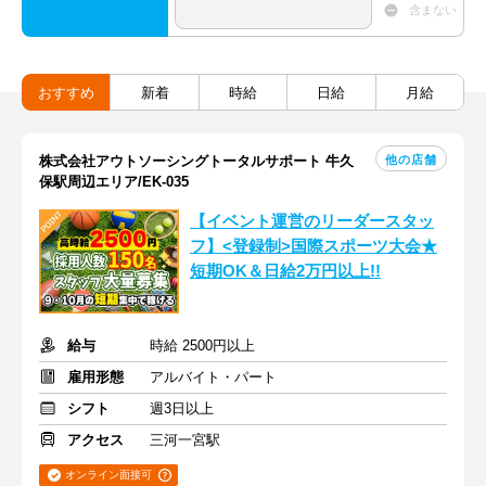
含まない
おすすめ
新着
時給
日給
月給
他の店舗
株式会社アウトソーシングトータルサポート 牛久
保駅周辺エリア/EK-035
【イベント運営のリーダースタッ
フ】<登録制>国際スポーツ大会★
短期OK＆日給2万円以上!!
給与
時給 2500円以上
雇用形態
アルバイト・パート
シフト
週3日以上
アクセス
三河一宮駅
オンライン面接可