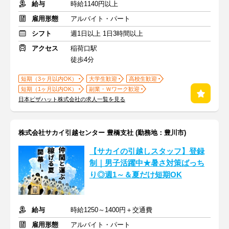
給与
時給1140円以上
雇用形態
アルバイト・パート
シフト
週1日以上 1日3時間以上
アクセス
稲荷口駅
徒歩4分
短期（3ヶ月以内OK）
大学生歓迎
高校生歓迎
短期（1ヶ月以内OK）
副業・Ｗワーク歓迎
日本ピザハット株式会社の求人一覧を見る
株式会社サカイ引越センター 豊橋支社 (勤務地：豊川市)
【サカイの引越しスタッフ】登録
制｜男子活躍中★暑さ対策ばっち
り◎週1～＆夏だけ短期OK
給与
時給1250～1400円＋交通費
雇用形態
アルバイト・パート