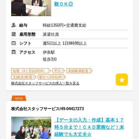
験ＯＫ◎
給与
時給1350円+交通費支給
雇用形態
派遣社員
シフト
週5日以上 1日8時間以上
アクセス
伊奈駅
徒歩3分
短期（3ヶ月以内OK）
平日
未経験者歓迎
主婦(夫)歓迎
駅から5分以内
株式会社スタッフサービスの求人一覧を見る
NEW
株式会社スタッフサービス/49-04417273
【データの入力・作成】基本１７
時５分まで！ＣＡＤ業務など！未
経験でも大丈夫☆