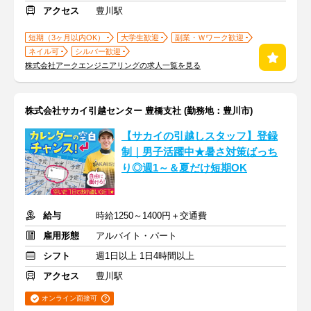
アクセス
豊川駅
短期（3ヶ月以内OK）
大学生歓迎
副業・Ｗワーク歓迎
ネイル可
シルバー歓迎
株式会社アークエンジニアリングの求人一覧を見る
株式会社サカイ引越センター 豊橋支社 (勤務地：豊川市)
【サカイの引越しスタッフ】登録
制｜男子活躍中★暑さ対策ばっち
り◎週1～＆夏だけ短期OK
給与
時給1250～1400円＋交通費
雇用形態
アルバイト・パート
シフト
週1日以上 1日4時間以上
アクセス
豊川駅
オンライン面接可