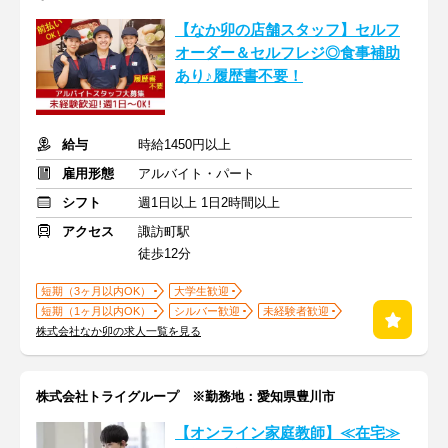
【なか卯の店舗スタッフ】セルフ
オーダー＆セルフレジ◎食事補助
あり♪履歴書不要！
給与
時給1450円以上
雇用形態
アルバイト・パート
シフト
週1日以上 1日2時間以上
アクセス
諏訪町駅
徒歩12分
短期（3ヶ月以内OK）
大学生歓迎
短期（1ヶ月以内OK）
シルバー歓迎
未経験者歓迎
株式会社なか卯の求人一覧を見る
株式会社トライグループ ※勤務地：愛知県豊川市
【オンライン家庭教師】≪在宅≫