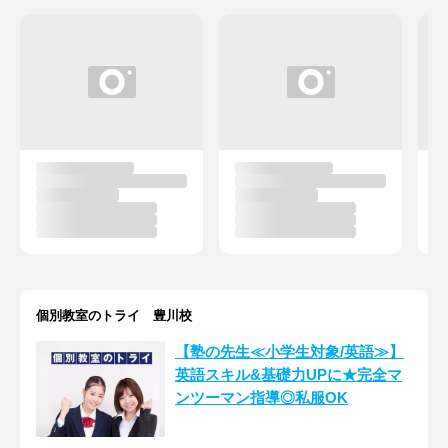
個別教室のトライ 豊川校
【塾の先生≪小学生対象/英語≫】
英語スキル&基礎力UPに★完全マ
ンツーマン指導◎私服OK