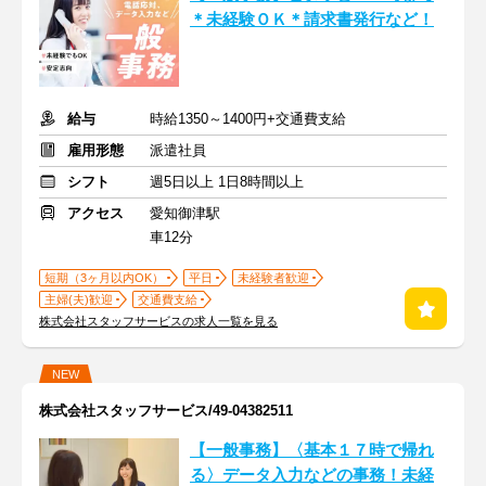
＊未経験ＯＫ＊請求書発行など！
給与
時給1350～1400円+交通費支給
雇用形態
派遣社員
シフト
週5日以上 1日8時間以上
アクセス
愛知御津駅
車12分
短期（3ヶ月以内OK）
平日
未経験者歓迎
主婦(夫)歓迎
交通費支給
株式会社スタッフサービスの求人一覧を見る
NEW
株式会社スタッフサービス/49-04382511
【一般事務】〈基本１７時で帰れ
る〉データ入力などの事務！未経