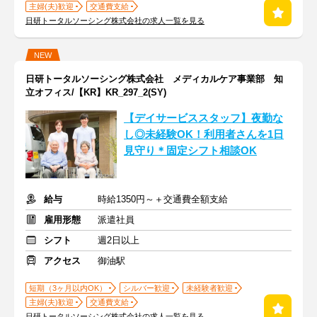
主婦(夫)歓迎
交通費支給
日研トータルソーシング株式会社の求人一覧を見る
NEW
日研トータルソーシング株式会社 メディカルケア事業部 知
立オフィス/【KR】KR_297_2(SY)
【デイサービススタッフ】夜勤な
し◎未経験OK！利用者さんを1日
見守り＊固定シフト相談OK
給与
時給1350円～＋交通費全額支給
雇用形態
派遣社員
シフト
週2日以上
アクセス
御油駅
短期（3ヶ月以内OK）
シルバー歓迎
未経験者歓迎
主婦(夫)歓迎
交通費支給
日研トータルソーシング株式会社の求人一覧を見る