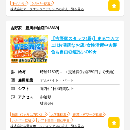
ネイル可
シルバー歓迎
株式会社アークエンジニアリングの求人一覧を見る
吉野家 豊川御油店[043869]
【吉野家スタッフ(昼)】まるでカフ
ェ!!お洒落なお店♪女性活躍中★髪
色も自由◎速払いOK★
給与
時給1150円～ ＋交通費(片道250円まで支給)
雇用形態
アルバイト・パート
シフト
週2日 1日3時間以上
アクセス
御油駅
徒歩6分
短期（3ヶ月以内OK）
大学生歓迎
副業・Ｗワーク歓迎
シルバー歓迎
シフト自由・自己申告
株式会社吉野家ホールディングスの求人一覧を見る