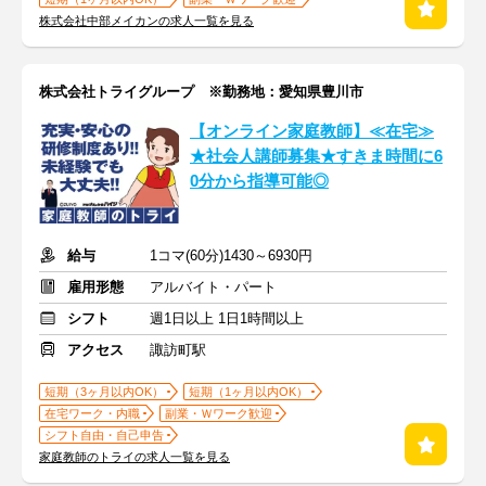
株式会社中部メイカンの求人一覧を見る
株式会社トライグループ ※勤務地：愛知県豊川市
【オンライン家庭教師】≪在宅≫
★社会人講師募集★すきま時間に6
0分から指導可能◎
給与
1コマ(60分)1430～6930円
雇用形態
アルバイト・パート
シフト
週1日以上 1日1時間以上
アクセス
諏訪町駅
短期（3ヶ月以内OK）
短期（1ヶ月以内OK）
在宅ワーク・内職
副業・Ｗワーク歓迎
シフト自由・自己申告
家庭教師のトライの求人一覧を見る