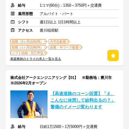
給与
1コマ(60分)：1350～3750円＋交通費
雇用形態
アルバイト・パート
シフト
週1日以上 1日1時間以上
アクセス
豊川稲荷駅
短期（3ヶ月以内OK）
大学生歓迎
短期（1ヶ月以内OK）
副業・Ｗワーク歓迎
シフト自由・自己申告
家庭教師のトライの求人一覧を見る
株式会社アークエンジニアリング【01】 ※勤務地：豊川市
※2026年2月オープン
【高速道路のコーン設置】「え、
こんなに休憩して給料出るの？」
警備のイメージ変わります
給与
日給1万1500～1万5000円＋交通費