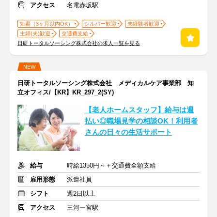
アクセス
名電赤坂駅
短期（3ヶ月以内OK）
シルバー歓迎
未経験者歓迎
主婦(夫)歓迎
交通費支給
日研トータルソーシング株式会社の求人一覧を見る
NEW
日研トータルソーシング株式会社 メディカルケア事業部 知
立オフィス/【KR】KR_297_2(SY)
【老人ホームスタッフ】給与は週
払い◎職場見学の相談OK！利用者
さんの日々の生活サポート
給与
時給1350円～＋交通費全額支給
雇用形態
派遣社員
シフト
週2日以上
アクセス
三河一宮駅