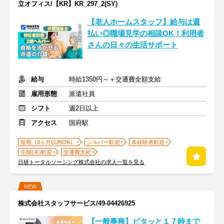
立オフィス/【KR】KR_297_2(SY)
【老人ホームスタッフ】給与は週
払い◎職場見学の相談OK！利用者
さんの日々の生活サポート
給与
時給1350円～＋交通費全額支給
雇用形態
派遣社員
シフト
週2日以上
アクセス
国府駅
短期（3ヶ月以内OK）
シルバー歓迎
未経験者歓迎
主婦(夫)歓迎
交通費支給
日研トータルソーシング株式会社の求人一覧を見る
NEW
株式会社スタッフサービス/49-04426925
【一般事務】ピタッと１７時まで