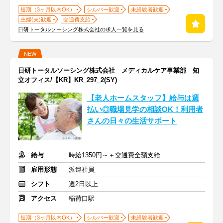
短期（3ヶ月以内OK）
シルバー歓迎
未経験者歓迎
主婦(夫)歓迎
交通費支給
日研トータルソーシング株式会社の求人一覧を見る
NEW
日研トータルソーシング株式会社 メディカルケア事業部 知
立オフィス/【KR】KR_297_2(SY)
【老人ホームスタッフ】給与は週
払い◎職場見学の相談OK！利用者
さんの日々の生活サポート
給与
時給1350円～＋交通費全額支給
雇用形態
派遣社員
シフト
週2日以上
アクセス
稲荷口駅
短期（3ヶ月以内OK）
シルバー歓迎
未経験者歓迎