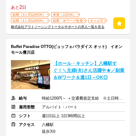
2
あと
日
短期（3ヶ月以内OK）
単発（1日OK）
短期（1ヶ月以内OK）
副業・Ｗワーク歓迎
ネイル可
株式会社アウトソーシングトータルサポートの求人一覧を見る
Buffet Paradise OTTO(ビュッフェパラダイス オット) イオン
モール豊川店
【ホール・キッチン】八幡駅す
ぐ！＼主婦(夫)さん活躍中★／副業
＆Wワーク＆週1日～OK◎
給与
時給1200円～ ＋交通費規定支給 ※土日時給1300円～
雇用形態
アルバイト・パート
シフト
週1日以上 1日3時間以上
アクセス
八幡駅
徒歩3分