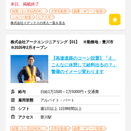
本日、掲載終了
短期（3ヶ月以内OK）
大学生歓迎
副業・Ｗワーク歓迎
シルバー歓迎
ピアス可
株式会社イデックスの求人一覧を見る
株式会社アークエンジニアリング【01】 ※勤務地：豊川市
※2026年2月オープン
【高速道路のコーン設置】「え、
こんなに休憩して給料出るの？」
警備のイメージ変わります
給与
日給1万1500～1万5000円＋交通費
雇用形態
アルバイト・パート
シフト
週1日以上 1日8時間以上
アクセス
豊川駅
短期（3ヶ月以内OK）
大学生歓迎
副業・Ｗワーク歓迎