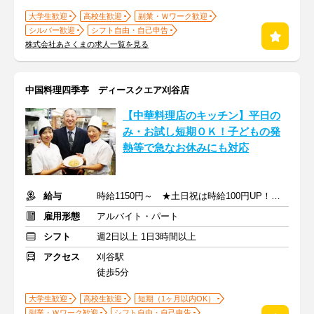
大学生歓迎
高校生歓迎
副業・Ｗワーク歓迎
シルバー歓迎
シフト自由・自己申告
株式会社あさくまの求人一覧を見る
中国料理四季亭 ディースクエア刈谷店
【中華料理店のキッチン】平⽇の
み・お試し短期ＯＫ！⼦どもの発
熱等で急なお休みにも対応
給与
時給1150円～ ★土日祝は時給100円UP！ ★高校生も同時給！
雇用形態
アルバイト・パート
シフト
週2日以上 1日3時間以上
アクセス
刈谷駅
徒歩5分
大学生歓迎
高校生歓迎
短期（1ヶ月以内OK）
副業・Ｗワーク歓迎
シフト自由・自己申告