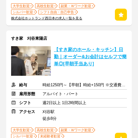
大学生歓迎
高校生歓迎
副業・Ｗワーク歓迎
シルバー歓迎
シフト自由・自己申告
株式会社ホットランド西日本の求人一覧を見る
すき家 刈谷東陽店
【すき家のホール・キッチン】日
勤｜オーダー&お会計はセルフで簡
単◎[早朝手当あり]
給与
時給1250円～【早朝】時給+150円 ※交通費支給
雇用形態
アルバイト・パート
シフト
週2日以上 1日2時間以上
アクセス
刈谷駅
徒歩8分
大学生歓迎
高校生歓迎
副業・Ｗワーク歓迎
シルバー歓迎
未経験者歓迎