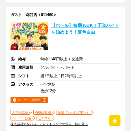
ガスト 刈谷店＜011460＞
【ホール】短期もOK！王道バイト
を始めよう！髪色自由
給与
時給1140円以上＋交通費
雇用形態
アルバイト・パート
シフト
週1日以上 1日2時間以上
アクセス
一ツ木駅
徒歩12分
オンライン面接可
大学生歓迎
高校生歓迎
短期（1ヶ月以内OK）
シルバー歓迎
ピアス可
株式会社すかいらーくレストランツの求人一覧を見る