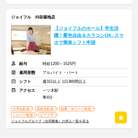
ジョイフル 刈谷築地店
【ジョイフルのホール】学生活
躍！髪色自由＆カラコンOK♪スマ
ホで簡単シフト申請
給与
時給1200～1525円
雇用形態
アルバイト・パート
シフト
週3日以上 1日3時間以上
アクセス
一ツ木駅
車4分
大学生歓迎
高校生歓迎
副業・Ｗワーク歓迎
シルバー歓迎
ピアス可
ジョイフルグループ（合同募集）の求人一覧を見る