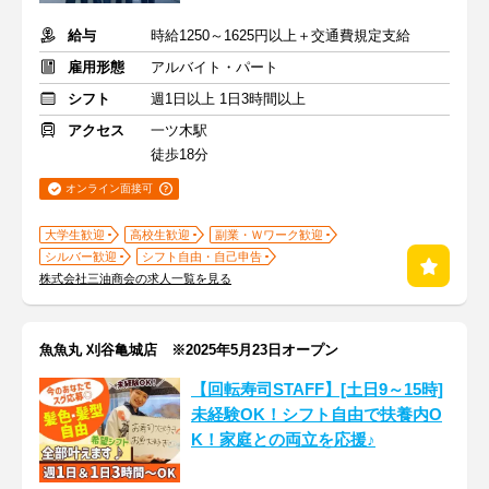
給与
時給1250～1625円以上＋交通費規定支給
雇用形態
アルバイト・パート
シフト
週1日以上 1日3時間以上
アクセス
一ツ木駅
徒歩18分
オンライン面接可
大学生歓迎
高校生歓迎
副業・Ｗワーク歓迎
シルバー歓迎
シフト自由・自己申告
株式会社三油商会の求人一覧を見る
魚魚丸 刈谷亀城店 ※2025年5月23日オープン
【回転寿司STAFF】[土日9～15時]
未経験OK！シフト自由で扶養内O
K！家庭との両立を応援♪