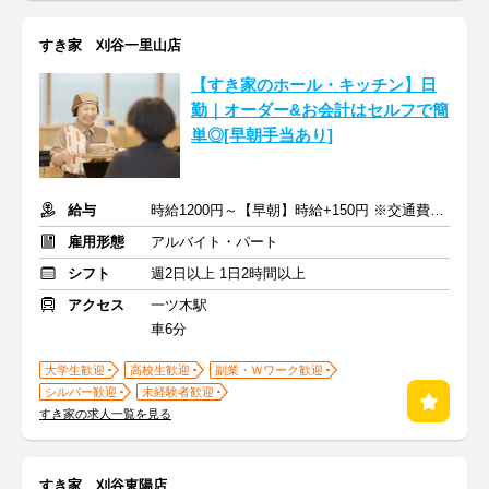
すき家 刈谷一里山店
【すき家のホール・キッチン】日
勤｜オーダー&お会計はセルフで簡
単◎[早朝手当あり]
給与
時給1200円～【早朝】時給+150円 ※交通費支給
雇用形態
アルバイト・パート
シフト
週2日以上 1日2時間以上
アクセス
一ツ木駅
車6分
大学生歓迎
高校生歓迎
副業・Ｗワーク歓迎
シルバー歓迎
未経験者歓迎
すき家の求人一覧を見る
すき家 刈谷東陽店