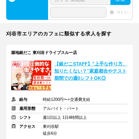
含まない
刈谷市エリアのカフェに類似する求人を探す
築地銀だこ 東刈谷ドライブスルー店
【銀だこSTAFF】”上手な作り方、
知りたくない？”家庭都合やテスト
期間での週0シフトOK◎
給与
時給1200円〜+交通費支給
雇用形態
アルバイト・パート
シフト
週1日以上 1日4時間以上
アクセス
東刈谷駅
徒歩6分