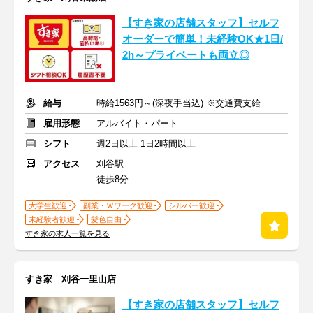
【すき家の店舗スタッフ】セルフ
オーダーで簡単！未経験OK★1日/
2h～プライベートも両立◎
給与
時給1563円～(深夜手当込) ※交通費支給
雇用形態
アルバイト・パート
シフト
週2日以上 1日2時間以上
アクセス
刈谷駅
徒歩8分
大学生歓迎
副業・Ｗワーク歓迎
シルバー歓迎
未経験者歓迎
髪色自由
すき家の求人一覧を見る
すき家 刈谷一里山店
【すき家の店舗スタッフ】セルフ