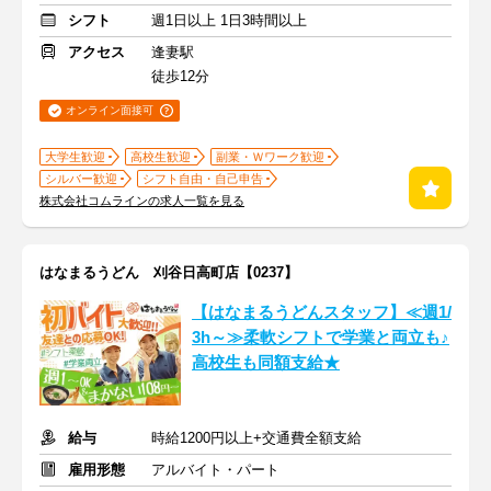
シフト
週1日以上 1日3時間以上
アクセス
逢妻駅
徒歩12分
オンライン面接可
大学生歓迎
高校生歓迎
副業・Ｗワーク歓迎
シルバー歓迎
シフト自由・自己申告
株式会社コムラインの求人一覧を見る
はなまるうどん 刈谷日高町店【0237】
【はなまるうどんスタッフ】≪週1/
3h～≫柔軟シフトで学業と両立も♪
高校生も同額支給★
給与
時給1200円以上+交通費全額支給
雇用形態
アルバイト・パート