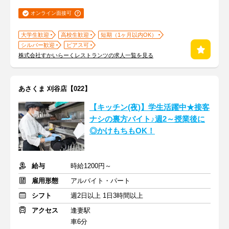
オンライン面接可
大学生歓迎
高校生歓迎
短期（1ヶ月以内OK）
シルバー歓迎
ピアス可
株式会社すかいらーくレストランツの求人一覧を見る
あさくま 刈谷店【022】
【キッチン(夜)】学生活躍中★接客
ナシの裏方バイト♪週2～授業後に
◎かけもちもOK！
給与
時給1200円～
雇用形態
アルバイト・パート
シフト
週2日以上 1日3時間以上
アクセス
逢妻駅
車6分