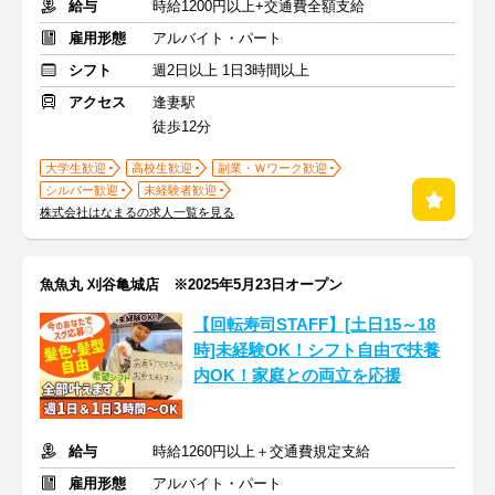
給与
時給1200円以上+交通費全額支給
雇用形態
アルバイト・パート
シフト
週2日以上 1日3時間以上
アクセス
逢妻駅
徒歩12分
大学生歓迎
高校生歓迎
副業・Ｗワーク歓迎
シルバー歓迎
未経験者歓迎
株式会社はなまるの求人一覧を見る
魚魚丸 刈谷亀城店 ※2025年5月23日オープン
【回転寿司STAFF】[土日15～18
時]未経験OK！シフト自由で扶養
内OK！家庭との両立を応援
給与
時給1260円以上＋交通費規定支給
雇用形態
アルバイト・パート