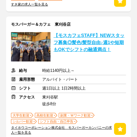
すき家の求人一覧を見る
モスバーガー＆カフェ 東刈谷店
【モスカフェSTAFF】NEWスタッ
フ募集◎髪色/髪型自由♪週1や短期
もOKでシフトの融通満点！
給与
時給1140円以上～
雇用形態
アルバイト・パート
シフト
週1日以上 1日2時間以上
アクセス
東刈谷駅
徒歩8分
大学生歓迎
高校生歓迎
副業・Ｗワーク歓迎
シルバー歓迎
シフト自由・自己申告
タイホウコーポレーション株式会社 モスバーガーカンパニーの求
人一覧を見る