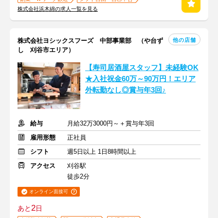
株式会社浜木綿の求人一覧を見る
他の店舗
株式会社ヨシックスフーズ 中部事業部 （や台ず
し 刈谷市エリア）
【寿司居酒屋スタッフ】未経験OK
★入社祝金60万～90万円！エリア
外転勤なし◎賞与年3回♪
給与
月給32万3000円～＋賞与年3回
雇用形態
正社員
シフト
週5日以上 1日8時間以上
アクセス
刈谷駅
徒歩2分
オンライン面接可
2
あと
日