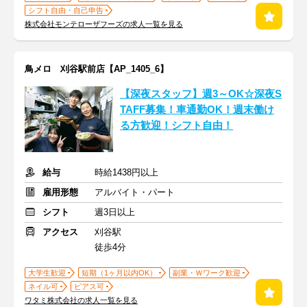
シフト自由・自己申告
株式会社モンテローザフーズの求人一覧を見る
鳥メロ 刈谷駅前店【AP_1405_6】
【深夜スタッフ】週3～OK☆深夜S
TAFF募集！車通勤OK！週末働け
る方歓迎！シフト自由！
給与
時給1438円以上
雇用形態
アルバイト・パート
シフト
週3日以上
アクセス
刈谷駅
徒歩4分
大学生歓迎
短期（1ヶ月以内OK）
副業・Ｗワーク歓迎
ネイル可
ピアス可
ワタミ株式会社の求人一覧を見る