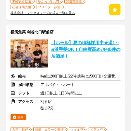
未経験者歓迎
駅から5分以内
交通費支給
社会保険完備
フリーター歓迎
株式会社ヨシックスフーズの求人一覧を見る
横濱魚萬 刈谷北口駅前店
【ホール】夏の積極採用中★週1～
&派手髪OK！自由度高め♪好条件の
居酒屋！
給与
時給1200円以上(22時以降は1500円)+交通費規定内支給
雇用形態
アルバイト・パート
シフト
週1日以上 1日3時間以上
アクセス
刈谷駅
徒歩2分
急募
大学生歓迎
副業・Ｗワーク歓迎
ネイル可
ピアス可