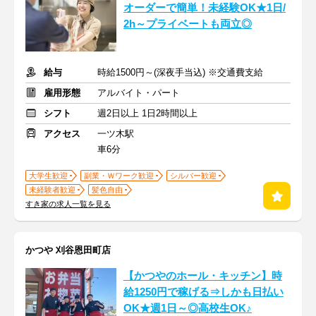
オーダーで簡単！未経験OK★1日/
2h～プライベートも両立◎
給与
時給1500円～(深夜手当込) ※交通費支給
雇用形態
アルバイト・パート
シフト
週2日以上 1日2時間以上
アクセス
一ツ木駅
車6分
大学生歓迎
副業・Ｗワーク歓迎
シルバー歓迎
未経験者歓迎
髪色自由
すき家の求人一覧を見る
かつや 刈谷恩田町店
【かつやのホール・キッチン】時
給1250円で稼げる⇒しかも日払い
OK★週1日～◎高校生OK♪