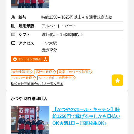
給与
時給1250～1625円以上＋交通費規定支給
雇用形態
アルバイト・パート
シフト
週1日以上 1日3時間以上
アクセス
一ツ木駅
徒歩18分
オンライン面接可
大学生歓迎
高校生歓迎
副業・Ｗワーク歓迎
シルバー歓迎
シフト自由・自己申告
株式会社三油商会の求人一覧を見る
かつや 刈谷恩田町店
【かつやのホール・キッチン】時
給1250円で稼げる⇒しかも日払い
OK★週1日～◎高校生OK♪