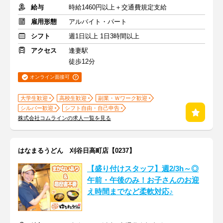
給与
時給1460円以上＋交通費規定支給
雇用形態
アルバイト・パート
シフト
週1日以上 1日3時間以上
アクセス
逢妻駅
徒歩12分
オンライン面接可
大学生歓迎
高校生歓迎
副業・Ｗワーク歓迎
シルバー歓迎
シフト自由・自己申告
株式会社コムラインの求人一覧を見る
はなまるうどん 刈谷日高町店【0237】
【盛り付けスタッフ】週2/3h～◎
午前・午後のみ！お子さんのお迎
え時間までなど柔軟対応♪