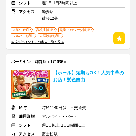
シフト
週1日 1日3時間以上
アクセス
逢妻駅
徒歩12分
大学生歓迎
高校生歓迎
副業・Ｗワーク歓迎
シルバー歓迎
未経験者歓迎
株式会社はなまるの求人一覧を見る
バーミヤン 刈谷店＜171036＞
【ホール】短期もOK！人気中華の
お店！髪色自由
給与
時給1140円以上＋交通費
雇用形態
アルバイト・パート
シフト
週1日以上 1日2時間以上
アクセス
富士松駅