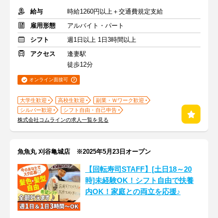
給与
時給1260円以上＋交通費規定支給
雇用形態
アルバイト・パート
シフト
週1日以上 1日3時間以上
アクセス
逢妻駅
徒歩12分
オンライン面接可
大学生歓迎
高校生歓迎
副業・Ｗワーク歓迎
シルバー歓迎
シフト自由・自己申告
株式会社コムラインの求人一覧を見る
魚魚丸 刈谷亀城店 ※2025年5月23日オープン
【回転寿司STAFF】[土日18～20
時]未経験OK！シフト自由で扶養
内OK！家庭との両立を応援♪