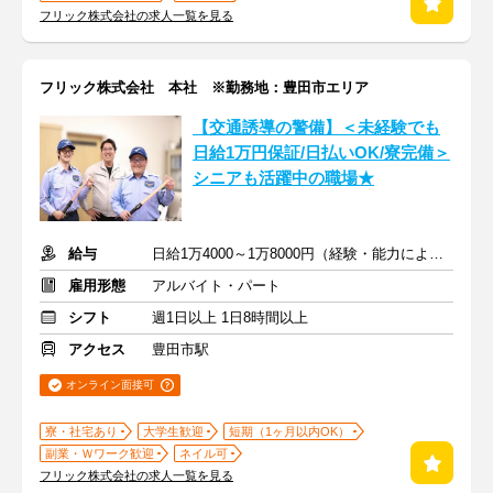
フリック株式会社の求人一覧を見る
フリック株式会社 本社 ※勤務地：豊田市エリア
【交通誘導の警備】＜未経験でも
日給1万円保証/日払いOK/寮完備＞
シニアも活躍中の職場★
給与
日給1万4000～1万8000円（経験・能力による）
雇用形態
アルバイト・パート
シフト
週1日以上 1日8時間以上
アクセス
豊田市駅
オンライン面接可
寮・社宅あり
大学生歓迎
短期（1ヶ月以内OK）
副業・Ｗワーク歓迎
ネイル可
フリック株式会社の求人一覧を見る