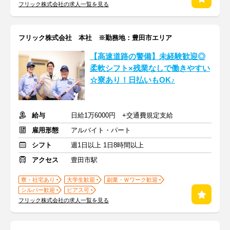
フリック株式会社の求人一覧を見る
フリック株式会社 本社 ※勤務地：豊田市エリア
【高速道路の警備】未経験歓迎◎
柔軟シフト×残業なしで働きやすい
☆寮あり！日払いもOK♪
給与
日給1万6000円 +交通費規定支給
雇用形態
アルバイト・パート
シフト
週1日以上 1日8時間以上
アクセス
豊田市駅
寮・社宅あり
大学生歓迎
副業・Ｗワーク歓迎
シルバー歓迎
ピアス可
フリック株式会社の求人一覧を見る