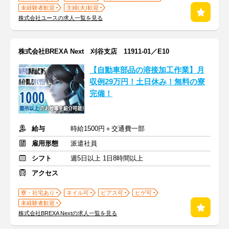
未経験者歓迎
主婦(夫)歓迎
株式会社ユースの求人一覧を見る
株式会社BREXA Next 刈谷支店 11911-01／E10
【自動車部品の溶接加工作業】月
収例29万円！土日休み！無料の寮
完備！
給与
時給1500円＋交通費一部
雇用形態
派遣社員
シフト
週5日以上 1日8時間以上
アクセス
寮・社宅あり
ネイル可
ピアス可
ヒゲ可
未経験者歓迎
株式会社BREXA Nextの求人一覧を見る