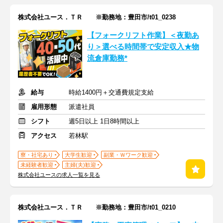
株式会社ユース．ＴＲ ※勤務地：豊田市/t01_0238
【フォークリフト作業】＜夜勤あ
り＞選べる時間帯で安定収入★物
流倉庫勤務*
給与
時給1400円＋交通費規定支給
雇用形態
派遣社員
シフト
週5日以上 1日8時間以上
アクセス
若林駅
寮・社宅あり
大学生歓迎
副業・Ｗワーク歓迎
未経験者歓迎
主婦(夫)歓迎
株式会社ユースの求人一覧を見る
株式会社ユース．ＴＲ ※勤務地：豊田市/t01_0210