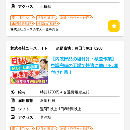
アクセス
土橋駅
寮・社宅あり
大学生歓迎
副業・Ｗワーク歓迎
未経験者歓迎
主婦(夫)歓迎
株式会社ユースの求人一覧を見る
株式会社ユース．ＴＲ ※勤務地：豊田市/t01_0208
【内装部品の組付け・検査作業】
空調完備の工場で快適に働ける♪組
付け作業！
給与
時給1700円＋交通費規定支給
雇用形態
派遣社員
シフト
週5日以上 1日8時間以上
アクセス
貝津駅
寮・社宅あり
大学生歓迎
副業・Ｗワーク歓迎