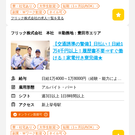
寮・社宅あり
大学生歓迎
短期（1ヶ月以内OK）
副業・Ｗワーク歓迎
ネイル可
フリック株式会社の求人一覧を見る
フリック株式会社 本社 ※勤務地：豊田市エリア
【交通誘導の警備】日払い！日給1
万4千円以上！履歴書不要⇒すぐ働
ける！家電付き寮完備★
給与
日給1万4000～1万8000円（経験・能力による）
雇用形態
アルバイト・パート
シフト
週3日以上 1日8時間以上
アクセス
新上挙母駅
オンライン面接可
寮・社宅あり
大学生歓迎
短期（1ヶ月以内OK）
副業・Ｗワーク歓迎
ネイル可