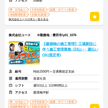
アクセス
四郷駅
寮・社宅あり
大学生歓迎
副業・Ｗワーク歓迎
未経験者歓迎
主婦(夫)歓迎
株式会社ユースの求人一覧を見る
株式会社ユース ※勤務地：豊田市/y01_1076
【建築物の施工管理】工場新設に
伴う施工管理業務♪日払い・週払い
OK(規定有)
給与
時給2500円＋交通費規定支給
雇用形態
派遣社員
シフト
週5日以上 1日8時間以上
アクセス
愛環梅坪駅
寮・社宅あり
大学生歓迎
副業・Ｗワーク歓迎
未経験者歓迎
主婦(夫)歓迎