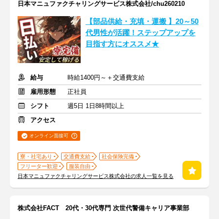
日本マニュファクチャリングサービス株式会社/chu260210
【部品供給・充填・運搬 】20～50
代男性が活躍！ステップアップを
目指す方にオススメ★
給与
時給1400円～＋交通費支給
雇用形態
正社員
シフト
週5日 1日8時間以上
アクセス
オンライン面接可
寮・社宅あり
交通費支給
社会保険完備
フリーター歓迎
服装自由
日本マニュファクチャリングサービス株式会社の求人一覧を見る
株式会社FACT 20代・30代専門 次世代警備キャリア事業部