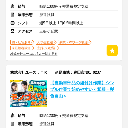
給与
時給1300円＋交通費規定支給
雇用形態
派遣社員
シフト
週5日以上 1日6.5時間以上
アクセス
三好ケ丘駅
寮・社宅あり
大学生歓迎
副業・Ｗワーク歓迎
未経験者歓迎
主婦(夫)歓迎
株式会社ユースの求人一覧を見る
株式会社ユース．ＴＲ ※勤務地：豊田市/t01_0237
【自動車部品の組付け作業】シン
プル作業で始めやすい＜私服・髪
色自由＞
給与
時給1200円＋交通費規定支給
雇用形態
派遣社員