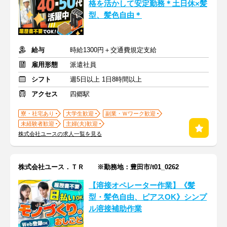
格を活かして安定勤務＊土日休×髪
型、髪色自由＊
給与
時給1300円＋交通費規定支給
雇用形態
派遣社員
シフト
週5日以上 1日8時間以上
アクセス
四郷駅
寮・社宅あり
大学生歓迎
副業・Ｗワーク歓迎
未経験者歓迎
主婦(夫)歓迎
株式会社ユースの求人一覧を見る
株式会社ユース．ＴＲ ※勤務地：豊田市/t01_0262
【溶接オペレーター作業】《髪
型・髪色自由、ピアスOK》シンプ
ル溶接補助作業