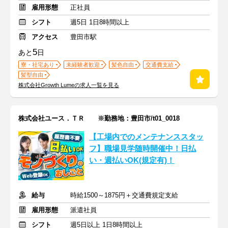
雇用形態
正社員
シフト
週5日 1日8時間以上
アクセス
豊田市駅
5
あと
日
寮・社宅あり
未経験者歓迎
髪色自由
交通費支給
髪型自由
株式会社Growth Lumeの求人一覧を見る
株式会社ユース．ＴＲ ※勤務地：豊田市/t01_0018
【工場内でのメンテナンススタッ
フ】職場見学随時開催中！日払
い・週払いOK(規定有)！
給与
時給1500～1875円＋交通費規定支給
雇用形態
派遣社員
シフト
週5日以上 1日8時間以上