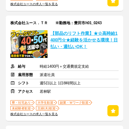
株式会社ユースの求人一覧を見る
株式会社ユース．ＴＲ ※勤務地：豊田市/t01_0243
【部品のリフト作業】★☆高時給1
400円☆★経験を活かせる環境！日
払い・週払いOK！
給与
時給1400円＋交通費規定支給
雇用形態
派遣社員
シフト
週5日以上 1日8時間以上
アクセス
若林駅
寮・社宅あり
大学生歓迎
副業・Ｗワーク歓迎
未経験者歓迎
主婦(夫)歓迎
株式会社ユースの求人一覧を見る