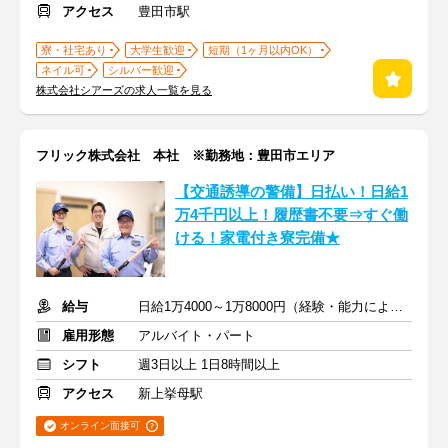
アクセス
豊田市駅
寮・社宅あり
大学生歓迎
短期（1ヶ月以内OK）
ネイル可
シルバー歓迎
株式会社シアーズの求人一覧を見る
フリック株式会社 本社 ※勤務地：豊田市エリア
【交通誘導の警備】日払い！日給1
万4千円以上！履歴書不要⇒すぐ働
ける！家電付き寮完備★
給与
日給1万4000～1万8000円（経験・能力による）
雇用形態
アルバイト・パート
シフト
週3日以上 1日8時間以上
アクセス
新上挙母駅
オンライン面接可