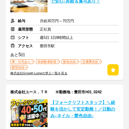
で安心♪昇給＆賞与あり！
給与
月給30万円～70万円
雇用形態
正社員
シフト
週5日 1日8時間以上
アクセス
豊田市駅
5
あと
日
寮・社宅あり
未経験者歓迎
髪色自由
交通費支給
髪型自由
株式会社Growth Lumeの求人一覧を見る
株式会社ユース．ＴＲ ※勤務地：豊田市/t01_0242
【フォークリフトスタッフ】＼経
験を活かして安定勤務！／日勤の
み♪ネイル・髪色自由♪