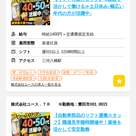
活かして働ける≫土日休み♪幅広い
年代の方が活躍中♪
給与
時給1400円＋交通費規定支給
雇用形態
派遣社員
シフト
週5日以上 1日8時間以上
アクセス
三河八橋駅
寮・社宅あり
大学生歓迎
副業・Ｗワーク歓迎
未経験者歓迎
主婦(夫)歓迎
株式会社ユースの求人一覧を見る
株式会社ユース．ＴＲ ※勤務地：豊田市/t01_0015
【自動車部品のリフト運搬スタッ
フ】職場見学随時開催中！資格を
活かして安定勤務