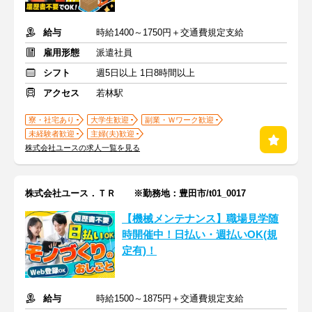
給与
時給1400～1750円＋交通費規定支給
雇用形態
派遣社員
シフト
週5日以上 1日8時間以上
アクセス
若林駅
寮・社宅あり
大学生歓迎
副業・Ｗワーク歓迎
未経験者歓迎
主婦(夫)歓迎
株式会社ユースの求人一覧を見る
株式会社ユース．ＴＲ ※勤務地：豊田市/t01_0017
【機械メンテナンス】職場見学随
時開催中！日払い・週払いOK(規
定有)！
給与
時給1500～1875円＋交通費規定支給