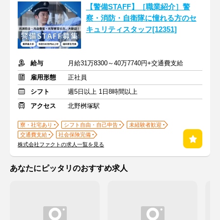
【警備STAFF】［職業紹介］警
察・消防・自衛隊に憧れる方のセ
キュリティスタッフ[12351]
給与
月給31万8300～40万7740円+交通費支給
雇用形態
正社員
シフト
週5日以上 1日8時間以上
アクセス
北野桝塚駅
寮・社宅あり
シフト自由・自己申告
未経験者歓迎
交通費支給
社会保険完備
株式会社ファクトの求人一覧を見る
あなたにピッタリのおすすめ求人