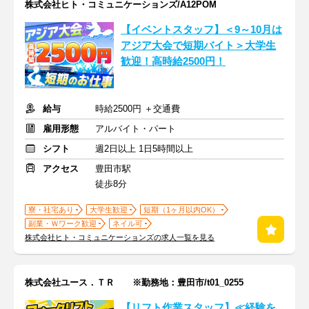
株式会社ヒト・コミュニケーションズ/A12POM
【イベントスタッフ】＜9～10月は
アジア大会で短期バイト＞大学生
歓迎！高時給2500円！
給与
時給2500円 ＋交通費
雇用形態
アルバイト・パート
シフト
週2日以上 1日5時間以上
アクセス
豊田市駅
徒歩8分
寮・社宅あり
大学生歓迎
短期（1ヶ月以内OK）
副業・Ｗワーク歓迎
ネイル可
株式会社ヒト・コミュニケーションズの求人一覧を見る
株式会社ユース．ＴＲ ※勤務地：豊田市/t01_0255
【リフト作業スタッフ】≪経験を