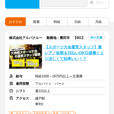
含まない
おすすめ
新着
時給
日給
月給
他の店舗
株式会社アルバクルー 勤務地：豊田市 【001】
【スポーツ大会運営スタッフ】激
レア／短期＆日払いOK◎昼働くよ
り涼しくて効率いい！？
給与
時給1500～1875円以上＋交通費
雇用形態
アルバイト・パート
シフト
週1日以上
アクセス
越戸駅
車8分
寮・社宅あり
大学生歓迎
単発（1日OK）