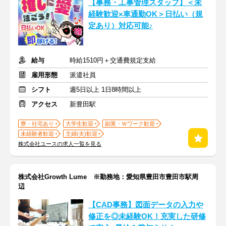
【事務・工事管理スタッフ】＜未
経験歓迎×車通勤OK＞日払い（規
定あり）対応可能♪
給与
時給1510円＋交通費規定支給
雇用形態
派遣社員
シフト
週5日以上 1日8時間以上
アクセス
新豊田駅
寮・社宅あり
大学生歓迎
副業・Ｗワーク歓迎
未経験者歓迎
主婦(夫)歓迎
株式会社ユースの求人一覧を見る
株式会社Growth Lume ※勤務地：愛知県豊田市豊田市駅周
辺
【CAD事務】図面データの入力や
修正を◎未経験OK！充実した研修