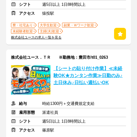
シフト
週5日以上 1日8時間以上
アクセス
猿投駅
寮・社宅あり
大学生歓迎
副業・Ｗワーク歓迎
未経験者歓迎
主婦(夫)歓迎
株式会社ユースの求人一覧を見る
株式会社ユース．ＴＲ ※勤務地：豊田市/t01_0263
【シートの貼り付け作業】≪未経
験OK★カンタン作業≫日勤のみ♪
土日休み♪日払い週払いOK
給与
時給1300円＋交通費規定支給
雇用形態
派遣社員
シフト
週5日以上 1日8時間以上
アクセス
篠原駅