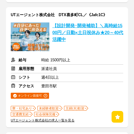
UTエージェント株式会社 DTX喜多町CL／《Jafc1C》
【設計開発･開発補助】＼高時給15
00円／日勤×土日祝休み★20～40代
活躍中
給与
時給 1500円以上
雇用形態
派遣社員
シフト
週4日以上
アクセス
豊田市駅
オンライン面接可
寮・社宅あり
未経験者歓迎
主婦(夫)歓迎
交通費支給
社会保険完備
UTエージェント株式会社の求人一覧を見る