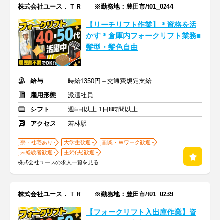
株式会社ユース．ＴＲ ※勤務地：豊田市/t01_0244
【リーチリフト作業】＊資格を活
かす＊倉庫内フォークリフト業務■
髪型・髪色自由
給与
時給1350円＋交通費規定支給
雇用形態
派遣社員
シフト
週5日以上 1日8時間以上
アクセス
若林駅
寮・社宅あり
大学生歓迎
副業・Ｗワーク歓迎
未経験者歓迎
主婦(夫)歓迎
株式会社ユースの求人一覧を見る
株式会社ユース．ＴＲ ※勤務地：豊田市/t01_0239
【フォークリフト入出庫作業】資