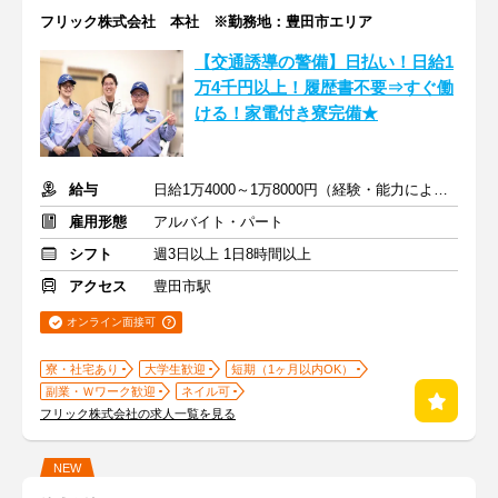
フリック株式会社 本社 ※勤務地：豊田市エリア
【交通誘導の警備】日払い！日給1
万4千円以上！履歴書不要⇒すぐ働
ける！家電付き寮完備★
給与
日給1万4000～1万8000円（経験・能力による）
雇用形態
アルバイト・パート
シフト
週3日以上 1日8時間以上
アクセス
豊田市駅
オンライン面接可
寮・社宅あり
大学生歓迎
短期（1ヶ月以内OK）
副業・Ｗワーク歓迎
ネイル可
フリック株式会社の求人一覧を見る
NEW