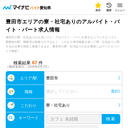
愛知県
保存
履歴
メニュー
豊田市エリアの寮・社宅ありのアルバイト・バ
イト・パート求人情報
豊田市の寮・社宅ありの人気バイト・アルバイト・パートを探すならマイナビバイト。
勤務地や駅、職種等の検索だけではなく、こだわり条件検索を使って寮・社宅ありに関
するお仕事を簡単に検索できます。豊田市の寮・社宅ありのお仕事探しはマイナビバイ
トで検索！
67
検索結果
件
（最終更新日：2026年8月7日）
エリア/駅
豊田市
選択してください
選択
職種
寮・社宅あり
こだわり
キーワード
検索