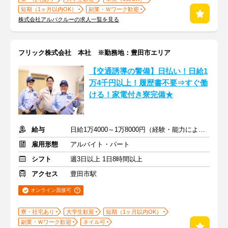
短期（1ヶ月以内OK）
副業・Ｗワーク歓迎
株式会社アルバクルーの求人一覧を見る
フリック株式会社 本社 ※勤務地：豊田市エリア
【交通誘導の警備】日払い！日給1
万4千円以上！履歴書不要⇒すぐ働
ける！家電付き寮完備★
給与
日給1万4000～1万8000円（経験・能力による）
雇用形態
アルバイト・パート
シフト
週3日以上 1日8時間以上
アクセス
豊田市駅
オンライン面接可
寮・社宅あり
大学生歓迎
短期（1ヶ月以内OK）
副業・Ｗワーク歓迎
ネイル可