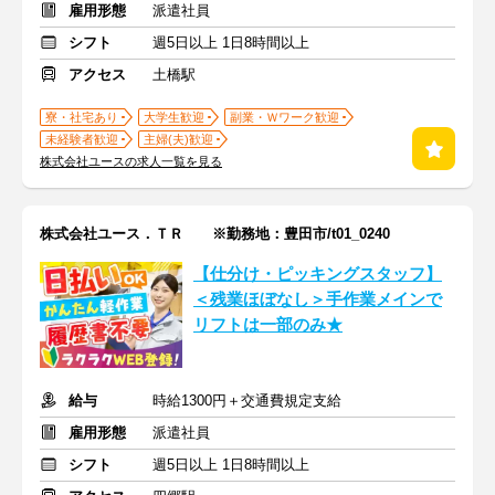
雇用形態
派遣社員
シフト
週5日以上 1日8時間以上
アクセス
土橋駅
寮・社宅あり
大学生歓迎
副業・Ｗワーク歓迎
未経験者歓迎
主婦(夫)歓迎
株式会社ユースの求人一覧を見る
株式会社ユース．ＴＲ ※勤務地：豊田市/t01_0240
【仕分け・ピッキングスタッフ】
＜残業ほぼなし＞手作業メインで
リフトは一部のみ★
給与
時給1300円＋交通費規定支給
雇用形態
派遣社員
シフト
週5日以上 1日8時間以上