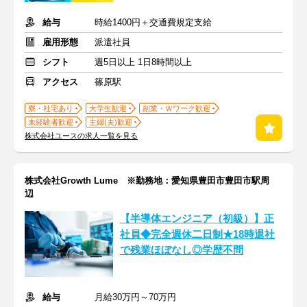
給与
時給1400円＋交通費規定支給
雇用形態
派遣社員
シフト
週5日以上 1日8時間以上
アクセス
篠原駅
寮・社宅あり
大学生歓迎
副業・Ｗワーク歓迎
未経験者歓迎
主婦(夫)歓迎
株式会社ユースの求人一覧を見る
株式会社Growth Lume ※勤務地：愛知県豊田市豊田市駅周
辺
【半導体エンジニア（初級）】正
社員◆完全週休二日制★18時退社
で残業ほぼなし◎学歴不問
給与
月給30万円～70万円