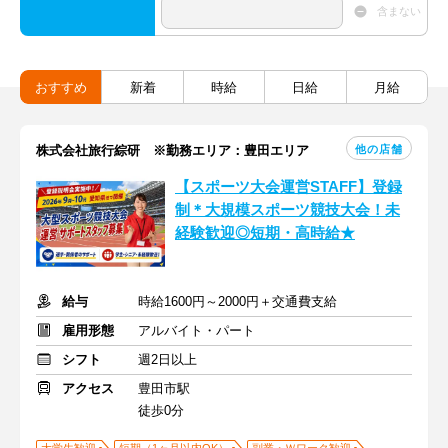
含まない
おすすめ
新着
時給
日給
月給
他の店舗
株式会社旅行綜研 ※勤務エリア：豊田エリア
【スポーツ大会運営STAFF】登録
制＊大規模スポーツ競技大会！未
経験歓迎◎短期・高時給★
給与
時給1600円～2000円＋交通費支給
雇用形態
アルバイト・パート
シフト
週2日以上
アクセス
豊田市駅
徒歩0分