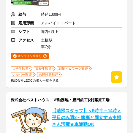
給与
時給1300円
雇用形態
アルバイト・パート
シフト
週2日以上
アクセス
土橋駅
車7分
オンライン面接可
大学生歓迎
高校生歓迎
副業・Ｗワーク歓迎
シルバー歓迎
未経験者歓迎
株式会社LEOCの求人一覧を見る
株式会社ベストハウス ※勤務地：豊田鉄工(株)篠原工場
【清掃スタッフ】＜9時半～14時＞
平日のみ週2～家庭と両立する主婦
さん活躍★車通勤OK