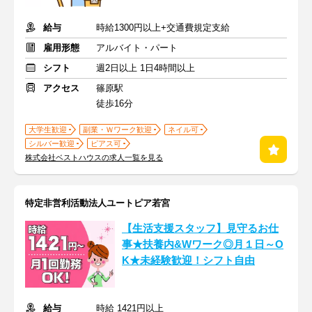
給与
時給1300円以上+交通費規定支給
雇用形態
アルバイト・パート
シフト
週2日以上 1日4時間以上
アクセス
篠原駅
徒歩16分
大学生歓迎
副業・Ｗワーク歓迎
ネイル可
シルバー歓迎
ピアス可
株式会社ベストハウスの求人一覧を見る
特定非営利活動法人ユートピア若宮
【生活支援スタッフ】見守るお仕
事★扶養内&Wワーク◎月１日～O
K★未経験歓迎！シフト自由
給与
時給 1421円以上