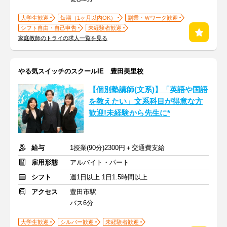
大学生歓迎
短期（1ヶ月以内OK）
副業・Ｗワーク歓迎
シフト自由・自己申告
未経験者歓迎
家庭教師のトライの求人一覧を見る
やる気スイッチのスクールIE 豊田美里校
【個別塾講師(文系)】「英語や国語
を教えたい」文系科目が得意な方
歓迎!未経験から先生に*
給与
1授業(90分)2300円＋交通費支給
雇用形態
アルバイト・パート
シフト
週1日以上 1日1.5時間以上
アクセス
豊田市駅
バス6分
大学生歓迎
シルバー歓迎
未経験者歓迎