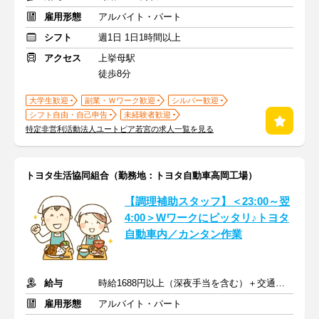
雇用形態
アルバイト・パート
シフト
週1日 1日1時間以上
アクセス
上挙母駅
徒歩8分
大学生歓迎
副業・Ｗワーク歓迎
シルバー歓迎
シフト自由・自己申告
未経験者歓迎
特定非営利活動法人ユートピア若宮の求人一覧を見る
トヨタ生活協同組合（勤務地：トヨタ自動車高岡工場）
【調理補助スタッフ】＜23:00～翌
4:00＞Wワークにピッタリ♪トヨタ
自動車内／カンタン作業
給与
時給1688円以上（深夜手当を含む）＋交通費規定支給
雇用形態
アルバイト・パート