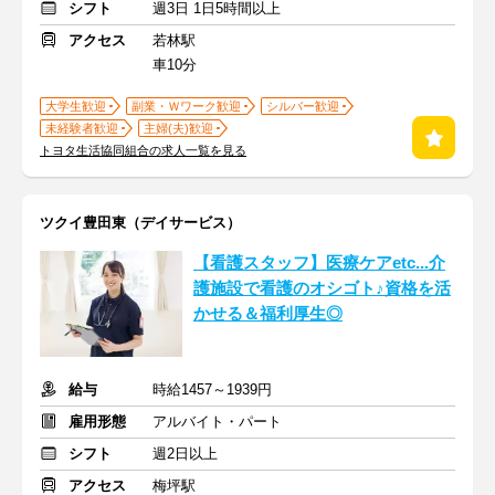
シフト
週3日 1日5時間以上
アクセス
若林駅
車10分
大学生歓迎
副業・Ｗワーク歓迎
シルバー歓迎
未経験者歓迎
主婦(夫)歓迎
トヨタ生活協同組合の求人一覧を見る
ツクイ豊田東（デイサービス）
【看護スタッフ】医療ケアetc...介
護施設で看護のオシゴト♪資格を活
かせる＆福利厚生◎
給与
時給1457～1939円
雇用形態
アルバイト・パート
シフト
週2日以上
アクセス
梅坪駅