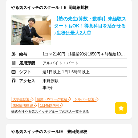
やる気スイッチのスクールＩＥ 岡崎細川校
【塾の先生(算数・数学)】未経験ス
タートもOK！得意科目を活かせる
♪生徒は最大2人◎
給与
1コマ2140円（1授業90分1950円＋前後給10分190円）
雇用形態
アルバイト・パート
シフト
週1日以上 1日1.5時間以上
アクセス
末野原駅
車9分
大学生歓迎
副業・Ｗワーク歓迎
シルバー歓迎
未経験者歓迎
1日4h以内可
株式会社やる気スイッチグループの求人一覧を見る
やる気スイッチのスクールIE 豊田美里校