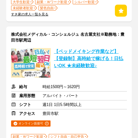
大学生歓迎
副業・Ｗワーク歓迎
シルバー歓迎
未経験者歓迎
髪色自由
すき家の求人一覧を見る
株式会社メディカル・コンシェルジュ 名古屋支社※勤務地：豊
田市駅周辺
【ベッドメイキング作業など】
【登録制】高時給で稼げる！日払
いOK ★未経験歓迎♪
給与
時給1500円～1620円
雇用形態
アルバイト・パート
シフト
週1日 1日5.5時間以上
アクセス
豊田市駅
オンライン面接可
副業・Ｗワーク歓迎
シフト自由・自己申告