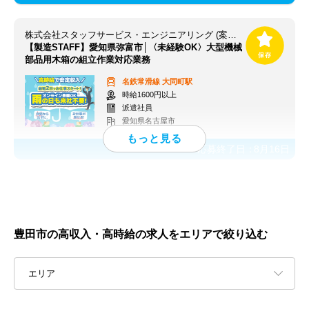
株式会社スタッフサービス・エンジニアリング (案件NO/sseA31559)
【製造STAFF】愛知県弥富市│〈未経験OK〉大型機械
部品用木箱の組立作業対応業務
名鉄常滑線
大同町駅
時給1600円以上
派遣社員
愛知県名古屋市
応募終了日：
8月16日
豊田市の高収入・高時給の求人をエリアで絞り込む
エリア