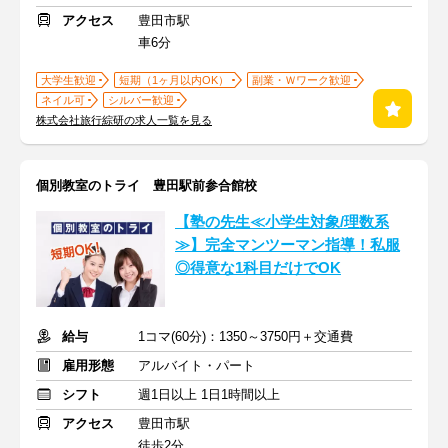
アクセス
豊田市駅
車6分
大学生歓迎
短期（1ヶ月以内OK）
副業・Ｗワーク歓迎
ネイル可
シルバー歓迎
株式会社旅行綜研の求人一覧を見る
個別教室のトライ 豊田駅前参合館校
【塾の先生≪小学生対象/理数系
≫】完全マンツーマン指導！私服
◎得意な1科目だけでOK
給与
1コマ(60分)：1350～3750円＋交通費
雇用形態
アルバイト・パート
シフト
週1日以上 1日1時間以上
アクセス
豊田市駅
徒歩2分