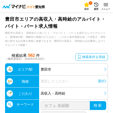
0
愛知県
保存
履歴
メニュー
豊田市エリアの高収入・高時給のアルバイト・
バイト・パート求人情報
豊田市の高収入・高時給の人気バイト・アルバイト・パートを探すならマイナビバイ
ト。勤務地や駅、職種等の検索だけではなく、こだわり条件検索を使って高収入・高時
給に関するお仕事を簡単に検索できます。豊田市の高収入・高時給のお仕事探しはマイ
ナビバイトで検索！
562
検索結果
件
検索条件を登録
（最終更新日：2026年8月10日）
エリア/駅
豊田市
選択してください
選択
職種
高収入・高時給
こだわり
キーワード
検索