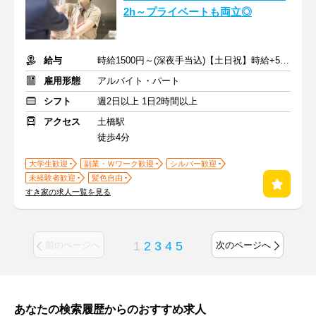
2h～プライベートも両立◎
給与
時給1500円～(深夜手当込)【土日祝】時給+50円 ※交通費支給
雇用形態
アルバイト・パート
シフト
週2日以上 1日2時間以上
アクセス
土橋駅
徒歩4分
大学生歓迎
副業・Ｗワーク歓迎
シルバー歓迎
未経験者歓迎
髪色自由
すき家の求人一覧を見る
1
2
3
4
5
前のページへ
次のページへ
あなたの検索履歴からのおすすめ求人