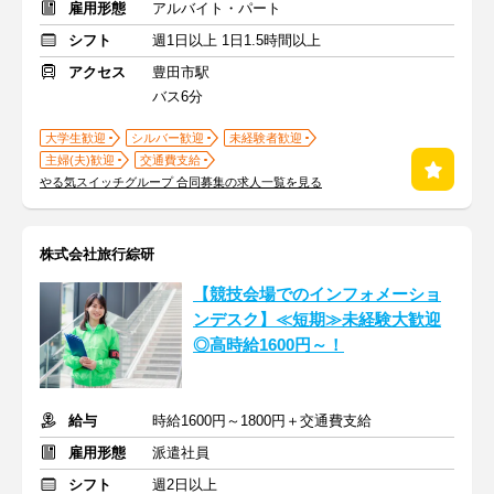
雇用形態
アルバイト・パート
シフト
週1日以上 1日1.5時間以上
アクセス
豊田市駅
バス6分
大学生歓迎
シルバー歓迎
未経験者歓迎
主婦(夫)歓迎
交通費支給
やる気スイッチグループ 合同募集の求人一覧を見る
株式会社旅行綜研
【競技会場でのインフォメーショ
ンデスク】≪短期≫未経験大歓迎
◎高時給1600円～！
給与
時給1600円～1800円＋交通費支給
雇用形態
派遣社員
シフト
週2日以上