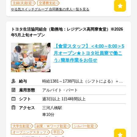
主婦(夫)歓迎
交通費支給
やる気スイッチグループ 合同募集の求人一覧を見る
トヨタ生活協同組合（勤務地：レジデンス高岡寮食堂）※2026
年5月上旬オープン
【食堂スタッフ】＜4:00～8:00＞5
月オープン★トヨタ社員寮で働こ
う♪簡単作業をお任せ
給与
時給1381～1738円以上（シフトによる）＋交通費規定支給
雇用形態
アルバイト・パート
シフト
週3日以上 1日4時間以上
アクセス
三河八橋駅
車10分
大学生歓迎
副業・Ｗワーク歓迎
シルバー歓迎
オープニングスタッフ
平日