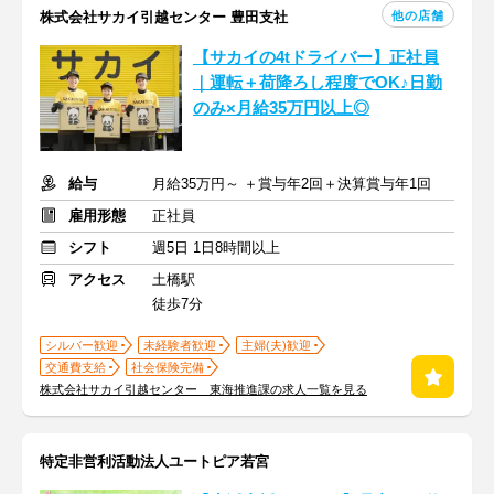
他の店舗
株式会社サカイ引越センター 豊田支社
【サカイの4tドライバー】正社員
｜運転＋荷降ろし程度でOK♪日勤
のみ×月給35万円以上◎
給与
月給35万円～ ＋賞与年2回＋決算賞与年1回
雇用形態
正社員
シフト
週5日 1日8時間以上
アクセス
土橋駅
徒歩7分
シルバー歓迎
未経験者歓迎
主婦(夫)歓迎
交通費支給
社会保険完備
株式会社サカイ引越センター 東海推進課の求人一覧を見る
特定非営利活動法人ユートピア若宮