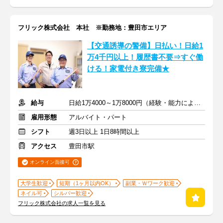
フリック株式会社 本社 ※勤務地：豊田市エリア
【交通誘導の警備】日払い！日給1
万4千円以上！履歴書不要⇒すぐ働
ける！家電付き寮完備★
給与
日給1万4000～1万8000円（経験・能力による）
雇用形態
アルバイト・パート
シフト
週3日以上 1日8時間以上
アクセス
豊田市駅
オンライン面接可
大学生歓迎
短期（1ヶ月以内OK）
副業・Ｗワーク歓迎
ネイル可
シルバー歓迎
フリック株式会社の求人一覧を見る