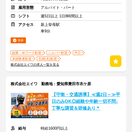
雇用形態
アルバイト・パート
シフト
週5日以上 1日8時間以上
アクセス
新上挙母駅
車9分
急募
副業・Ｗワーク歓迎
シルバー歓迎
平日
未経験者歓迎
主婦(夫)歓迎
株式会社エイワの求人一覧を見る
株式会社エイワ 勤務地：愛知県豊田市衣ケ原
【守衛・交通誘導】≪週2日～≫平
日のみOK◎経験や年齢一切不問♪
丁寧な講習＆研修あり＊
給与
時給1600円以上