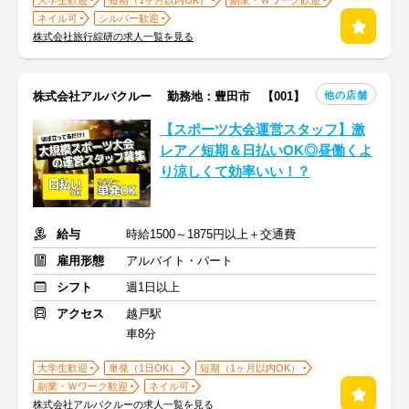
大学生歓迎
短期（1ヶ月以内OK）
副業・Ｗワーク歓迎
ネイル可
シルバー歓迎
株式会社旅行綜研の求人一覧を見る
他の店舗
株式会社アルバクルー 勤務地：豊田市 【001】
【スポーツ大会運営スタッフ】激
レア／短期＆日払いOK◎昼働くよ
り涼しくて効率いい！？
給与
時給1500～1875円以上＋交通費
雇用形態
アルバイト・パート
シフト
週1日以上
アクセス
越戸駅
車8分
大学生歓迎
単発（1日OK）
短期（1ヶ月以内OK）
副業・Ｗワーク歓迎
ネイル可
株式会社アルバクルーの求人一覧を見る