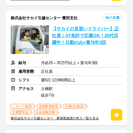
他の店舗
株式会社サカイ引越センター 豊田支社
【サカイの見習いドライバー】正
社員｜AT免許で応募OK！20代活
躍中！日勤のみ×賞与年3回
給与
月給25～35万円以上＋賞与年3回
雇用形態
正社員
シフト
週5日 1日8時間以上
アクセス
土橋駅
徒歩7分
シルバー歓迎
未経験者歓迎
主婦(夫)歓迎
交通費支給
社会保険完備
株式会社サカイ引越センター 東海推進課の求人一覧を見る