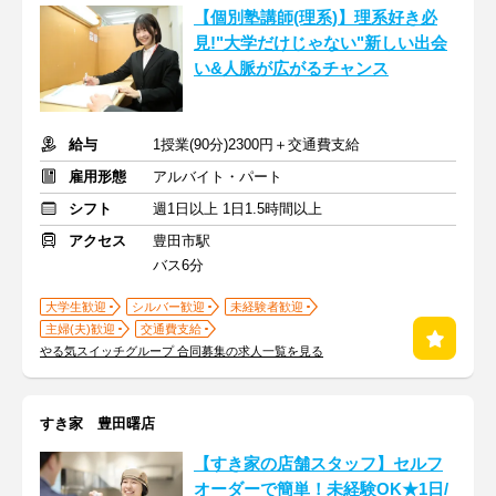
【個別塾講師(理系)】理系好き必
見!"大学だけじゃない"新しい出会
い&人脈が広がるチャンス
給与
1授業(90分)2300円＋交通費支給
雇用形態
アルバイト・パート
シフト
週1日以上 1日1.5時間以上
アクセス
豊田市駅
バス6分
大学生歓迎
シルバー歓迎
未経験者歓迎
主婦(夫)歓迎
交通費支給
やる気スイッチグループ 合同募集の求人一覧を見る
すき家 豊田曙店
【すき家の店舗スタッフ】セルフ
オーダーで簡単！未経験OK★1日/