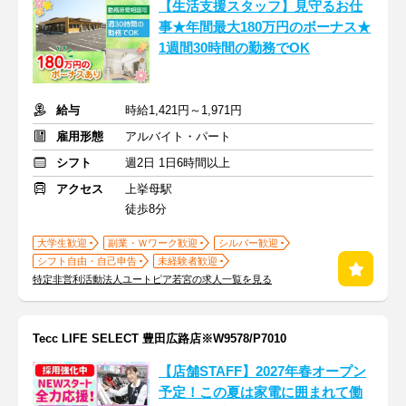
【生活支援スタッフ】見守るお仕
事★年間最大180万円のボーナス★
1週間30時間の勤務でOK
給与
時給1,421円～1,971円
雇用形態
アルバイト・パート
シフト
週2日 1日6時間以上
アクセス
上挙母駅
徒歩8分
大学生歓迎
副業・Ｗワーク歓迎
シルバー歓迎
シフト自由・自己申告
未経験者歓迎
特定非営利活動法人ユートピア若宮の求人一覧を見る
Tecc LIFE SELECT 豊田広路店※W9578/P7010
【店舗STAFF】2027年春オープン
予定！この夏は家電に囲まれて働