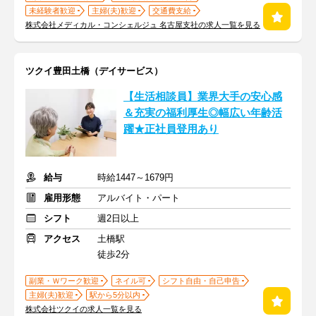
未経験者歓迎
主婦(夫)歓迎
交通費支給
株式会社メディカル・コンシェルジュ 名古屋支社の求人一覧を見る
ツクイ豊田土橋（デイサービス）
【生活相談員】業界大手の安心感
＆充実の福利厚生◎幅広い年齢活
躍★正社員登用あり
給与
時給1447～1679円
雇用形態
アルバイト・パート
シフト
週2日以上
アクセス
土橋駅
徒歩2分
副業・Ｗワーク歓迎
ネイル可
シフト自由・自己申告
主婦(夫)歓迎
駅から5分以内
株式会社ツクイの求人一覧を見る