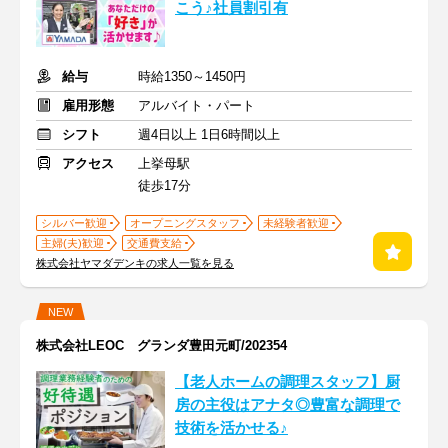
こう♪社員割引有
給与
時給1350～1450円
雇用形態
アルバイト・パート
シフト
週4日以上 1日6時間以上
アクセス
上挙母駅
徒歩17分
シルバー歓迎
オープニングスタッフ
未経験者歓迎
主婦(夫)歓迎
交通費支給
株式会社ヤマダデンキの求人一覧を見る
NEW
株式会社LEOC グランダ豊田元町/202354
【老人ホームの調理スタッフ】厨
房の主役はアナタ◎豊富な調理で
技術を活かせる♪