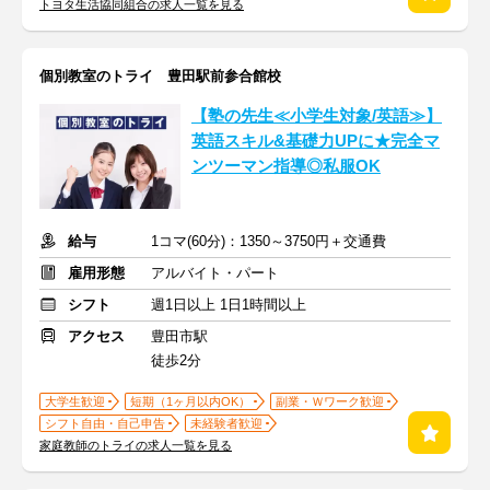
トヨタ生活協同組合の求人一覧を見る
個別教室のトライ 豊田駅前参合館校
【塾の先生≪小学生対象/英語≫】
英語スキル&基礎力UPに★完全マ
ンツーマン指導◎私服OK
給与
1コマ(60分)：1350～3750円＋交通費
雇用形態
アルバイト・パート
シフト
週1日以上 1日1時間以上
アクセス
豊田市駅
徒歩2分
大学生歓迎
短期（1ヶ月以内OK）
副業・Ｗワーク歓迎
シフト自由・自己申告
未経験者歓迎
家庭教師のトライの求人一覧を見る