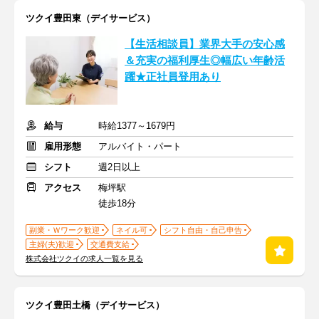
ツクイ豊田東（デイサービス）
【生活相談員】業界大手の安心感
＆充実の福利厚生◎幅広い年齢活
躍★正社員登用あり
給与
時給1377～1679円
雇用形態
アルバイト・パート
シフト
週2日以上
アクセス
梅坪駅
徒歩18分
副業・Ｗワーク歓迎
ネイル可
シフト自由・自己申告
主婦(夫)歓迎
交通費支給
株式会社ツクイの求人一覧を見る
ツクイ豊田土橋（デイサービス）