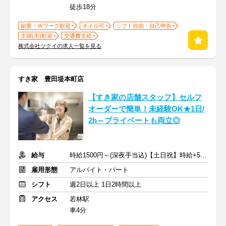
徒歩18分
副業・Ｗワーク歓迎
ネイル可
シフト自由・自己申告
主婦(夫)歓迎
交通費支給
株式会社ツクイの求人一覧を見る
すき家 豊田堤本町店
【すき家の店舗スタッフ】セルフ
オーダーで簡単！未経験OK★1日/
2h～プライベートも両立◎
給与
時給1500円～(深夜手当込)【土日祝】時給+50円 ※交通費支給
雇用形態
アルバイト・パート
シフト
週2日以上 1日2時間以上
アクセス
若林駅
車4分