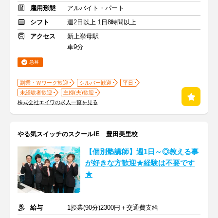
雇用形態
アルバイト・パート
シフト
週2日以上 1日8時間以上
アクセス
新上挙母駅
車9分
急募
副業・Ｗワーク歓迎
シルバー歓迎
平日
未経験者歓迎
主婦(夫)歓迎
株式会社エイワの求人一覧を見る
やる気スイッチのスクールIE 豊田美里校
【個別塾講師】週1日～◎教える事
が好きな方歓迎★経験は不要です
★
給与
1授業(90分)2300円＋交通費支給