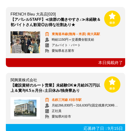
FRENCH Bleu 大高店[020]
【アパレルSTAFF】≪抜群の働きやすさ♪≫未経験＆
初バイトさん歓迎◎お得な社割あり★
東海道本線(熱海－米原)
南大高駅
時給1150円＋交通費全額支給
アルバイト・パート
愛知県名古屋市
本日掲載終了
関興業株式会社
【建設資材のルート営業】未経験OK★月給26万円以
上＆賞与4.5ヵ月分♪土日休み/独身寮あり
名鉄三河線
刈谷市駅
月給266,830円～316,630円(固定残業代30時間分含) ＋交通費支給
正社員
愛知県刈谷市
応募終了日：
9月15日