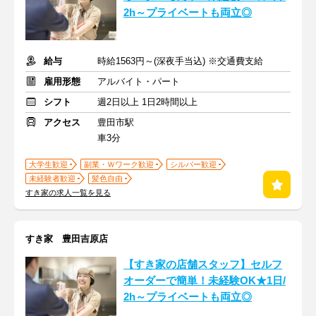
2h～プライベートも両立◎
給与
時給1563円～(深夜手当込) ※交通費支給
雇用形態
アルバイト・パート
シフト
週2日以上 1日2時間以上
アクセス
豊田市駅
車3分
大学生歓迎
副業・Ｗワーク歓迎
シルバー歓迎
未経験者歓迎
髪色自由
すき家の求人一覧を見る
すき家 豊田吉原店
【すき家の店舗スタッフ】セルフ
オーダーで簡単！未経験OK★1日/
2h～プライベートも両立◎