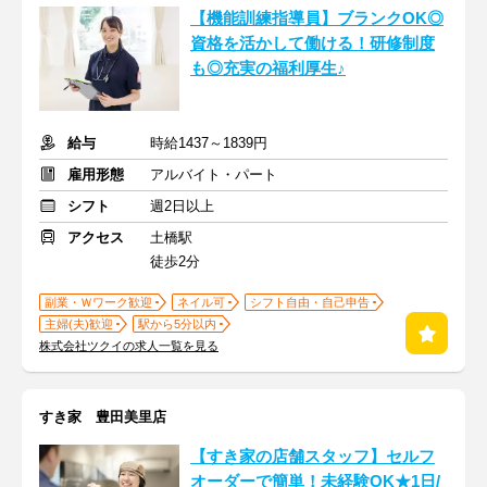
【機能訓練指導員】ブランクOK◎
資格を活かして働ける！研修制度
も◎充実の福利厚生♪
給与
時給1437～1839円
雇用形態
アルバイト・パート
シフト
週2日以上
アクセス
土橋駅
徒歩2分
副業・Ｗワーク歓迎
ネイル可
シフト自由・自己申告
主婦(夫)歓迎
駅から5分以内
株式会社ツクイの求人一覧を見る
すき家 豊田美里店
【すき家の店舗スタッフ】セルフ
オーダーで簡単！未経験OK★1日/