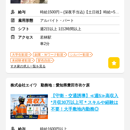
給与
時給1500円～(深夜手当込)【土日祝】時給+50円 ※交通費支給
雇用形態
アルバイト・パート
シフト
週2日以上 1日2時間以上
アクセス
若林駅
車2分
大学生歓迎
副業・Ｗワーク歓迎
シルバー歓迎
未経験者歓迎
髪色自由
すき家の求人一覧を見る
株式会社エイワ 勤務地：愛知県豊田市衣ケ原
【守衛・交通誘導】≪週5≫高収入
*月収30万以上可＊スキルや経験は
不要！大手敷地内勤務◎
給与
時給1600円以上