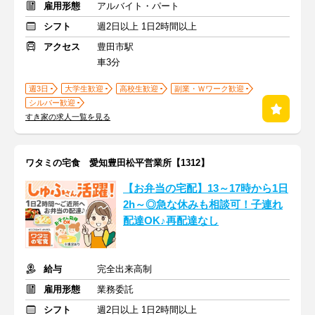
雇用形態
アルバイト・パート
シフト
週2日以上 1日2時間以上
アクセス
豊田市駅
車3分
週3日
大学生歓迎
高校生歓迎
副業・Ｗワーク歓迎
シルバー歓迎
すき家の求人一覧を見る
ワタミの宅食 愛知豊田松平営業所【1312】
【お弁当の宅配】13～17時から1日
2h～◎急な休みも相談可！子連れ
配達OK♪再配達なし
給与
完全出来高制
雇用形態
業務委託
シフト
週2日以上 1日2時間以上