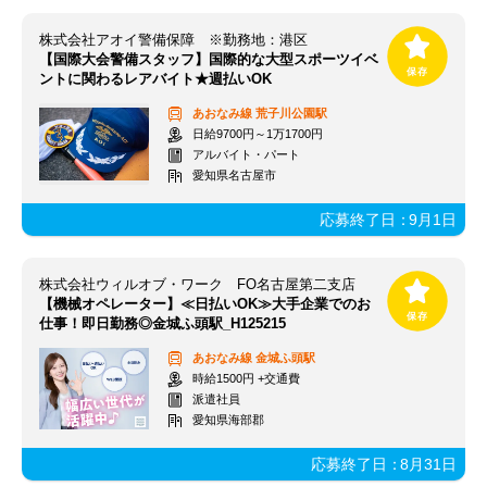
株式会社アオイ警備保障 ※勤務地：港区
【国際大会警備スタッフ】国際的な大型スポーツイベ
ントに関わるレアバイト★週払いOK
あおなみ線
荒子川公園駅
日給9700円～1万1700円
アルバイト・パート
愛知県名古屋市
応募終了日：
9月1日
株式会社ウィルオブ・ワーク FO名古屋第二支店
【機械オペレーター】≪日払いOK≫大手企業でのお
仕事！即日勤務◎金城ふ頭駅_H125215
あおなみ線
金城ふ頭駅
時給1500円 +交通費
派遣社員
愛知県海部郡
応募終了日：
8月31日