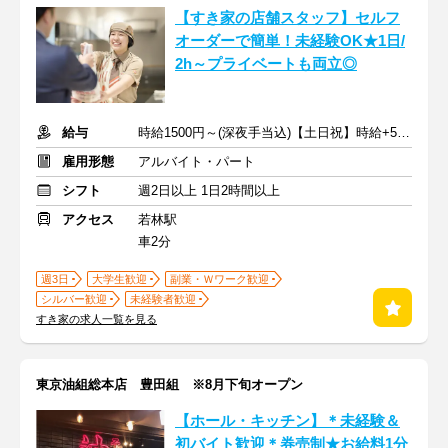
【すき家の店舗スタッフ】セルフ
オーダーで簡単！未経験OK★1日/
2h～プライベートも両立◎
給与
時給1500円～(深夜手当込)【土日祝】時給+50円 ※交通費支給
雇用形態
アルバイト・パート
シフト
週2日以上 1日2時間以上
アクセス
若林駅
車2分
週3日
大学生歓迎
副業・Ｗワーク歓迎
シルバー歓迎
未経験者歓迎
すき家の求人一覧を見る
東京油組総本店 豊田組 ※8月下旬オープン
【ホール・キッチン】＊未経験＆
初バイト歓迎＊券売制★お給料1分