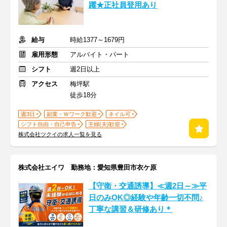
躍★正社員登用あり
給与
時給1377～1679円
雇用形態
アルバイト・パート
シフト
週2日以上
アクセス
梅坪駅
徒歩18分
週3日
副業・Ｗワーク歓迎
ネイル可
シフト自由・自己申告
主婦(夫)歓迎
株式会社ツクイの求人一覧を見る
株式会社エイワ 勤務地：愛知県豊田市衣ケ原
【守衛・交通誘導】≪週2日～≫平
日のみOK◎経験や年齢一切不問♪
丁寧な講習＆研修あり＊