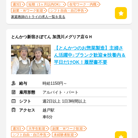
週3日
短期（1ヶ月以内OK）
在宅ワーク・内職
副業・Ｗワーク歓迎
シフト自由・自己申告
家庭教師のトライの求人一覧を見る
とんかつ新宿さぼてん 加茂川メグリア店ＧＨ
【とんかつのお惣菜製造】主婦さ
ん活躍中♪ブランク歓迎★扶養内＆
平日だけOK！履歴書不要
給与
時給1150円～
雇用形態
アルバイト・パート
シフト
週2日以上 1日3時間以上
アクセス
越戸駅
車6分
週3日
大学生歓迎
副業・Ｗワーク歓迎
シフト自由・自己申告
未経験者歓迎