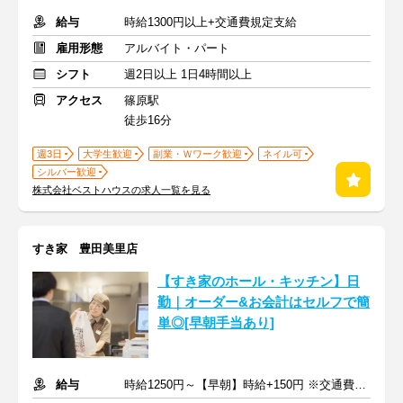
給与
時給1300円以上+交通費規定支給
雇用形態
アルバイト・パート
シフト
週2日以上 1日4時間以上
アクセス
篠原駅
徒歩16分
週3日
大学生歓迎
副業・Ｗワーク歓迎
ネイル可
シルバー歓迎
株式会社ベストハウスの求人一覧を見る
すき家 豊田美里店
【すき家のホール・キッチン】日
勤｜オーダー&お会計はセルフで簡
単◎[早朝手当あり]
給与
時給1250円～【早朝】時給+150円 ※交通費支給