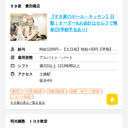
すき家 豊田曙店
【すき家のホール・キッチン】日
勤｜オーダー&お会計はセルフで簡
単◎[早朝手当あり]
給与
時給1200円～【土日祝】時給+50円【早朝】時給+150円
雇用形態
アルバイト・パート
シフト
週2日以上 1日2時間以上
アクセス
土橋駅
徒歩4分
週3日
大学生歓迎
高校生歓迎
副業・Ｗワーク歓迎
シルバー歓迎
すき家の求人一覧を見る
明光義塾 トヨタ教室