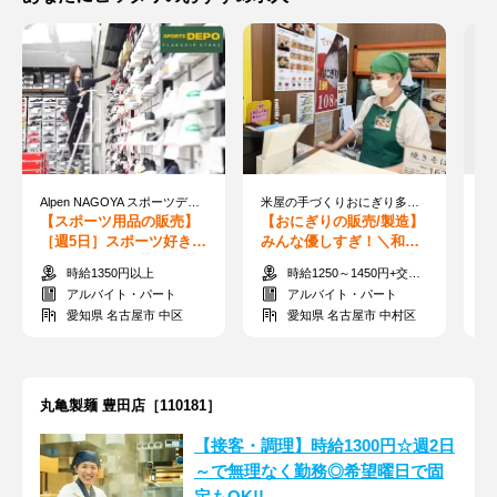
Alpen NAGOYA スポーツデポフラッグシップストア名古屋栄
米屋の手づくりおにぎり多司(たし) 名駅東店【026】
株
【スポーツ用品の販売】
【おにぎりの販売/製造】
【
［週5日］スポーツ好き必
みんな優しすぎ！＼和や
副
見！フルタイム勤務も募
かな雰囲気が人気の理由♪
完
時給1350円以上
時給1250～1450円+交通費
集中♪日払いOK！
／カンタンさ◎
～
アルバイト・パート
アルバイト・パート
愛知県 名古屋市 中区
愛知県 名古屋市 中村区
丸亀製麺 豊田店［110181］
【接客・調理】時給1300円☆週2日
～で無理なく勤務◎希望曜日で固