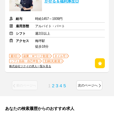
かせる＆福利厚生◎
給与
時給1457～1939円
雇用形態
アルバイト・パート
シフト
週2日以上
アクセス
梅坪駅
徒歩18分
週3日
副業・Ｗワーク歓迎
ネイル可
シフト自由・自己申告
主婦(夫)歓迎
株式会社ツクイの求人一覧を見る
1
2
3
4
5
前のページへ
次のページへ
あなたの検索履歴からのおすすめ求人