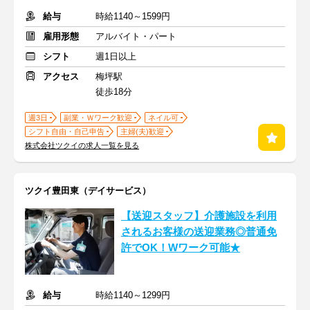
給与
時給1140～1599円
雇用形態
アルバイト・パート
シフト
週1日以上
アクセス
梅坪駅
徒歩18分
週3日
副業・Ｗワーク歓迎
ネイル可
シフト自由・自己申告
主婦(夫)歓迎
株式会社ツクイの求人一覧を見る
ツクイ豊田東（デイサービス）
【送迎スタッフ】介護施設を利用
されるお客様の送迎業務◎普通免
許でOK！Wワーク可能★
給与
時給1140～1299円