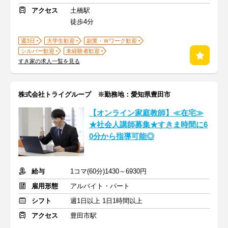
アクセス
土橋駅
徒歩4分
週3日
大学生歓迎
副業・Ｗワーク歓迎
シルバー歓迎
未経験者歓迎
すき家の求人一覧を見る
株式会社トライグループ ※勤務地：愛知県豊田市
【オンライン家庭教師】≪在宅≫
★社会人講師募集★すきま時間に6
0分から指導可能◎
給与
1コマ(60分)1430～6930円
雇用形態
アルバイト・パート
シフト
週1日以上 1日1時間以上
アクセス
豊田市駅