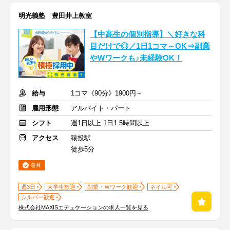
明光義塾 豊田井上教室
【中高生の個別指導】＼好きな科
目だけで◎／1日1コマ～OK⇒副業
やWワークも♪未経験OK！
給与
1コマ《90分》1900円～
雇用形態
アルバイト・パート
シフト
週1日以上 1日1.5時間以上
アクセス
猿投駅
徒歩5分
急募
週3日
大学生歓迎
副業・Ｗワーク歓迎
ネイル可
シルバー歓迎
株式会社MAXISエデュケーションの求人一覧を見る