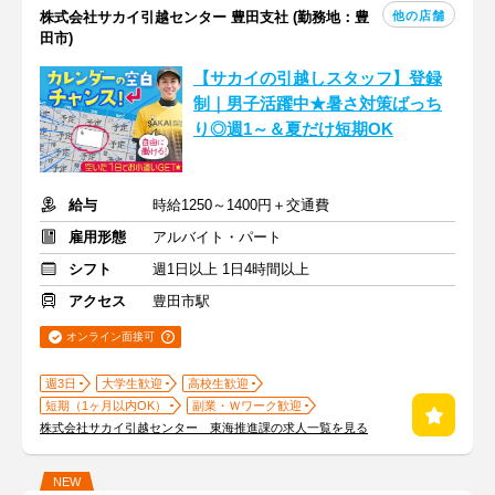
他の店舗
株式会社サカイ引越センター 豊田支社 (勤務地：豊
田市)
【サカイの引越しスタッフ】登録
制｜男子活躍中★暑さ対策ばっち
り◎週1～＆夏だけ短期OK
給与
時給1250～1400円＋交通費
雇用形態
アルバイト・パート
シフト
週1日以上 1日4時間以上
アクセス
豊田市駅
オンライン面接可
週3日
大学生歓迎
高校生歓迎
短期（1ヶ月以内OK）
副業・Ｗワーク歓迎
株式会社サカイ引越センター 東海推進課の求人一覧を見る
NEW