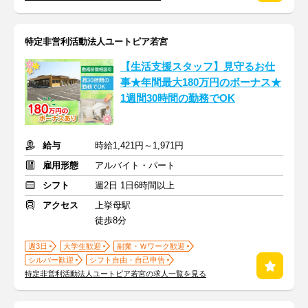
特定非営利活動法人ユートピア若宮
【生活支援スタッフ】見守るお仕
事★年間最大180万円のボーナス★
1週間30時間の勤務でOK
給与
時給1,421円～1,971円
雇用形態
アルバイト・パート
シフト
週2日 1日6時間以上
アクセス
上挙母駅
徒歩8分
週3日
大学生歓迎
副業・Ｗワーク歓迎
シルバー歓迎
シフト自由・自己申告
特定非営利活動法人ユートピア若宮の求人一覧を見る