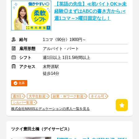
【英語の先生】≪初バイトOK≫未
経験◎まずはABCの書き方から♪<
週1コマ～>曜日固定なし！
給与
1コマ《90分》1900円～
雇用形態
アルバイト・パート
シフト
週1日以上 1日1.5時間以上
アクセス
末野原駅
徒歩14分
急募
週3日
大学生歓迎
副業・Ｗワーク歓迎
ネイル可
シルバー歓迎
株式会社MAXISエデュケーションの求人一覧を見る
ツクイ豊田土橋（デイサービス）