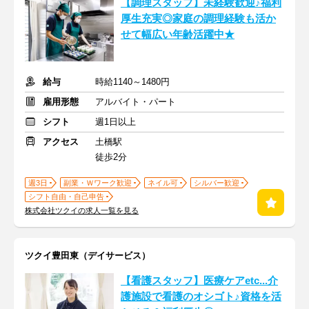
【調理スタッフ】未経験歓迎♪福利
厚生充実◎家庭の調理経験も活か
せて幅広い年齢活躍中★
給与
時給1140～1480円
雇用形態
アルバイト・パート
シフト
週1日以上
アクセス
土橋駅
徒歩2分
週3日
副業・Ｗワーク歓迎
ネイル可
シルバー歓迎
シフト自由・自己申告
株式会社ツクイの求人一覧を見る
ツクイ豊田東（デイサービス）
【看護スタッフ】医療ケアetc...介
護施設で看護のオシゴト♪資格を活