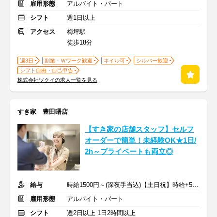
雇用形態
アルバイト・パート
シフト
週1日以上
アクセス
梅坪駅
徒歩18分
週3日
副業・Ｗワーク歓迎
ネイル可
シルバー歓迎
シフト自由・自己申告
株式会社ツクイの求人一覧を見る
すき家 豊田曙店
【すき家の店舗スタッフ】セルフ
オーダーで簡単！未経験OK★1日/
2h～プライベートも両立◎
給与
時給1500円～(深夜手当込)【土日祝】時給+50円 ※交通費支給
雇用形態
アルバイト・パート
シフト
週2日以上 1日2時間以上