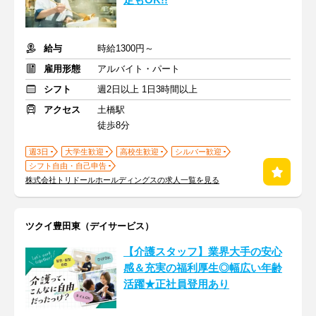
定もOK!!
給与
時給1300円～
雇用形態
アルバイト・パート
シフト
週2日以上 1日3時間以上
アクセス
土橋駅
徒歩8分
週3日
大学生歓迎
高校生歓迎
シルバー歓迎
シフト自由・自己申告
株式会社トリドールホールディングスの求人一覧を見る
ツクイ豊田東（デイサービス）
【介護スタッフ】業界大手の安心
感＆充実の福利厚生◎幅広い年齢
活躍★正社員登用あり