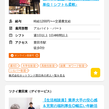
単位！シフトも柔軟♪
給与
時給1200円〜+交通費支給
雇用形態
アルバイト・パート
シフト
週1日以上 1日4時間以上
アクセス
豊田市駅
徒歩0分
オンライン面接可
週3日
大学生歓迎
高校生歓迎
副業・Ｗワーク歓迎
シルバー歓迎
株式会社ホットランド西日本の求人一覧を見る
ツクイ豊田東（デイサービス）
【生活相談員】業界大手の安心感
＆充実の福利厚生◎幅広い年齢活