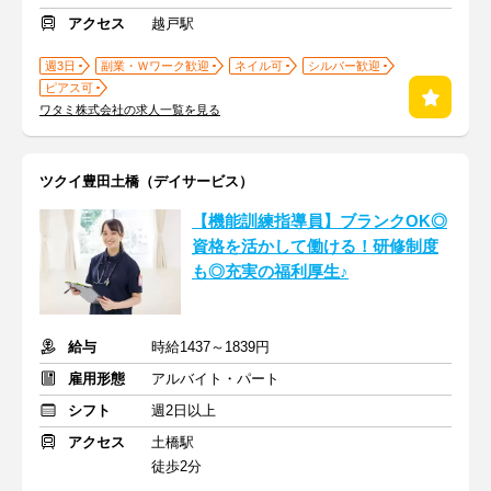
アクセス
越戸駅
週3日
副業・Ｗワーク歓迎
ネイル可
シルバー歓迎
ピアス可
ワタミ株式会社の求人一覧を見る
ツクイ豊田土橋（デイサービス）
【機能訓練指導員】ブランクOK◎
資格を活かして働ける！研修制度
も◎充実の福利厚生♪
給与
時給1437～1839円
雇用形態
アルバイト・パート
シフト
週2日以上
アクセス
土橋駅
徒歩2分