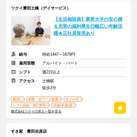
ツクイ豊田土橋（デイサービス）
【生活相談員】業界大手の安心感
＆充実の福利厚生◎幅広い年齢活
躍★正社員登用あり
給与
時給1447～1679円
雇用形態
アルバイト・パート
シフト
週2日以上
アクセス
土橋駅
徒歩2分
週3日
副業・Ｗワーク歓迎
ネイル可
シフト自由・自己申告
主婦(夫)歓迎
株式会社ツクイの求人一覧を見る
すき家 豊田吉原店