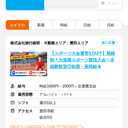
含まない
おすすめ
新着
時給
日給
月給
他の店舗
株式会社旅行綜研 ※勤務エリア：豊田エリア
【スポーツ大会運営STAFF】登録
制＊大規模スポーツ競技大会！未
経験歓迎◎短期・高時給★
給与
時給1600円～2000円＋交通費支給
雇用形態
アルバイト・パート
シフト
週2日以上
アクセス
豊田市駅
徒歩0分