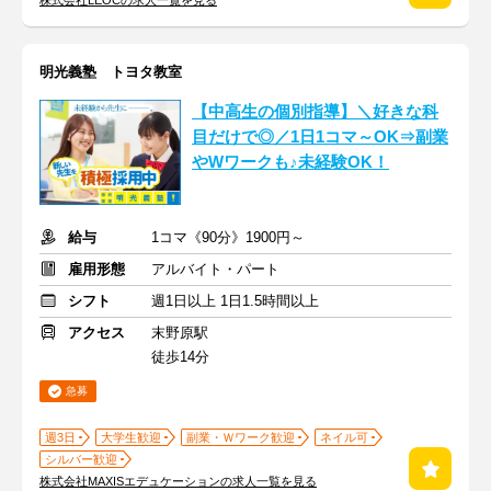
株式会社LEOCの求人一覧を見る
明光義塾 トヨタ教室
【中高生の個別指導】＼好きな科
目だけで◎／1日1コマ～OK⇒副業
やWワークも♪未経験OK！
給与
1コマ《90分》1900円～
雇用形態
アルバイト・パート
シフト
週1日以上 1日1.5時間以上
アクセス
末野原駅
徒歩14分
急募
週3日
大学生歓迎
副業・Ｗワーク歓迎
ネイル可
シルバー歓迎
株式会社MAXISエデュケーションの求人一覧を見る