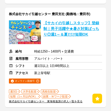
株式会社サカイ引越センター 豊田支社 (勤務地：豊田市)
【サカイの引越しスタッフ】登録
制｜男子活躍中★暑さ対策ばっち
り◎週1～＆夏だけ短期OK
給与
時給1250～1400円＋交通費
雇用形態
アルバイト・パート
シフト
週1日以上 1日4時間以上
アクセス
新上挙母駅
オンライン面接可
週3日
大学生歓迎
高校生歓迎
短期（1ヶ月以内OK）
副業・Ｗワーク歓迎
株式会社サカイ引越センター 東海推進課の求人一覧を見る