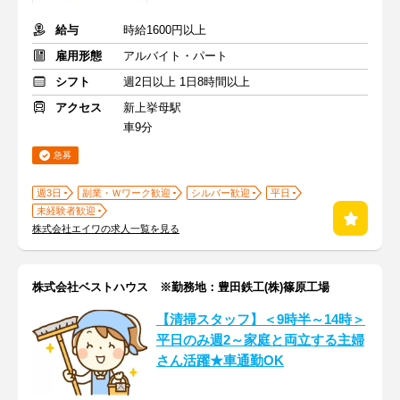
給与
時給1600円以上
雇用形態
アルバイト・パート
シフト
週2日以上 1日8時間以上
アクセス
新上挙母駅
車9分
急募
週3日
副業・Ｗワーク歓迎
シルバー歓迎
平日
未経験者歓迎
株式会社エイワの求人一覧を見る
株式会社ベストハウス ※勤務地：豊田鉄工(株)篠原工場
【清掃スタッフ】＜9時半～14時＞
平日のみ週2～家庭と両立する主婦
さん活躍★車通勤OK