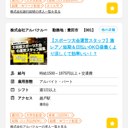
週3日
大学生歓迎
短期（1ヶ月以内OK）
副業・Ｗワーク歓迎
ネイル可
株式会社旅行綜研の求人一覧を見る
他の店舗
株式会社アルバクルー 勤務地：豊田市 【001】
【スポーツ大会運営スタッフ】激
レア／短期＆日払いOK◎昼働くよ
り涼しくて効率いい！？
給与
時給1500～1875円以上＋交通費
雇用形態
アルバイト・パート
シフト
週1日以上
アクセス
越戸駅
車8分
週3日
大学生歓迎
単発（1日OK）
短期（1ヶ月以内OK）
副業・Ｗワーク歓迎
株式会社アルバクルーの求人一覧を見る