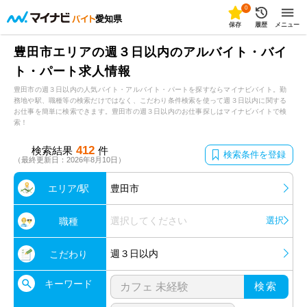
0
愛知県
保存
履歴
メニュー
豊田市エリアの週３日以内のアルバイト・バイ
ト・パート求人情報
豊田市の週３日以内の人気バイト・アルバイト・パートを探すならマイナビバイト。勤
務地や駅、職種等の検索だけではなく、こだわり条件検索を使って週３日以内に関する
お仕事を簡単に検索できます。豊田市の週３日以内のお仕事探しはマイナビバイトで検
索！
412
検索結果
件
検索条件を登録
（最終更新日：2026年8月10日）
エリア/駅
豊田市
選択してください
選択
職種
週３日以内
こだわり
キーワード
検索