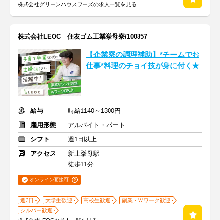
株式会社グリーンハウスフーズの求人一覧を見る
株式会社LEOC 住友ゴム工業挙母寮/100857
【企業寮の調理補助】*チームでお
仕事*料理のチョイ技が身に付く★
給与
時給1140～1300円
雇用形態
アルバイト・パート
シフト
週1日以上
アクセス
新上挙母駅
徒歩11分
オンライン面接可
週3日
大学生歓迎
高校生歓迎
副業・Ｗワーク歓迎
シルバー歓迎