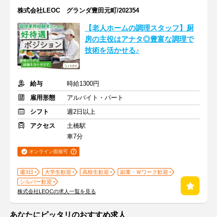
株式会社LEOC グランダ豊田元町/202354
【老人ホームの調理スタッフ】厨
房の主役はアナタ◎豊富な調理で
技術を活かせる♪
給与
時給1300円
雇用形態
アルバイト・パート
シフト
週2日以上
アクセス
土橋駅
車7分
オンライン面接可
週3日
大学生歓迎
高校生歓迎
副業・Ｗワーク歓迎
シルバー歓迎
株式会社LEOCの求人一覧を見る
あなたにピッタリのおすすめ求人