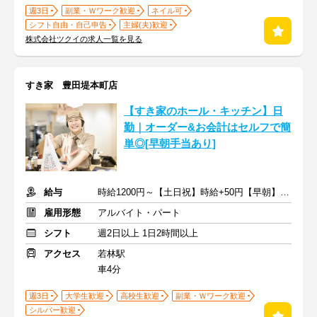
週3日
副業・Ｗワーク歓迎
ネイル可
シフト自由・自己申告
主婦(夫)歓迎
株式会社ツクイの求人一覧を見る
すき家 豊田堤本町店
【すき家のホール・キッチン】日
勤｜オーダー&お会計はセルフで簡
単◎[早朝手当あり]
給与
時給1200円～【土日祝】時給+50円【早朝】時給+150円
雇用形態
アルバイト・パート
シフト
週2日以上 1日2時間以上
アクセス
若林駅
車4分
週3日
大学生歓迎
高校生歓迎
副業・Ｗワーク歓迎
シルバー歓迎