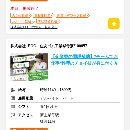
本日、掲載終了
大学生歓迎
高校生歓迎
副業・Ｗワーク歓迎
シルバー歓迎
未経験者歓迎
株式会社LEOCの求人一覧を見る
株式会社LEOC 住友ゴム工業挙母寮/100857
【企業寮の調理補助】*チームでお
仕事*料理のチョイ技が身に付く★
給与
時給1140～1300円
雇用形態
アルバイト・パート
シフト
週1日以上
アクセス
新上挙母駅
徒歩11分