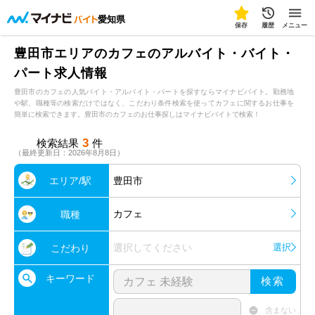
愛知県
保存
履歴
メニュー
豊田市エリアのカフェのアルバイト・バイト・
パート求人情報
豊田市のカフェの人気バイト・アルバイト・パートを探すならマイナビバイト。勤務地
や駅、職種等の検索だけではなく、こだわり条件検索を使ってカフェに関するお仕事を
簡単に検索できます。豊田市のカフェのお仕事探しはマイナビバイトで検索！
3
検索結果
件
（最終更新日：2026年8月8日）
エリア/駅
豊田市
カフェ
職種
選択してください
選択
こだわり
キーワード
検索
含まない