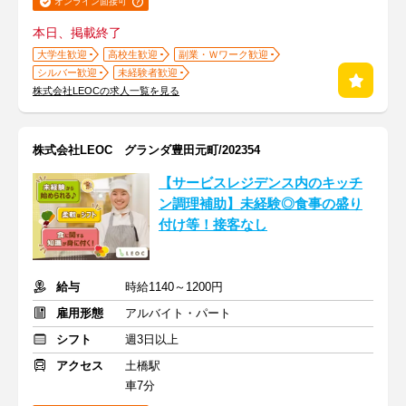
オンライン面接可
本日、掲載終了
大学生歓迎
高校生歓迎
副業・Ｗワーク歓迎
シルバー歓迎
未経験者歓迎
株式会社LEOCの求人一覧を見る
株式会社LEOC グランダ豊田元町/202354
【サービスレジデンス内のキッチ
ン調理補助】未経験◎食事の盛り
付け等！接客なし
給与
時給1140～1200円
雇用形態
アルバイト・パート
シフト
週3日以上
アクセス
土橋駅
車7分