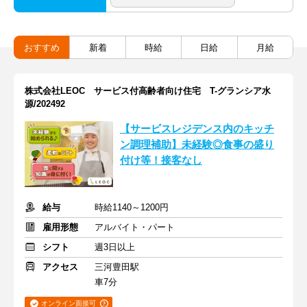
おすすめ
新着
時給
日給
月給
株式会社LEOC サービス付高齢者向け住宅 T-グランシア水
源/202492
【サービスレジデンス内のキッチ
ン調理補助】未経験◎食事の盛り
付け等！接客なし
給与
時給1140～1200円
雇用形態
アルバイト・パート
シフト
週3日以上
アクセス
三河豊田駅
車7分
オンライン面接可