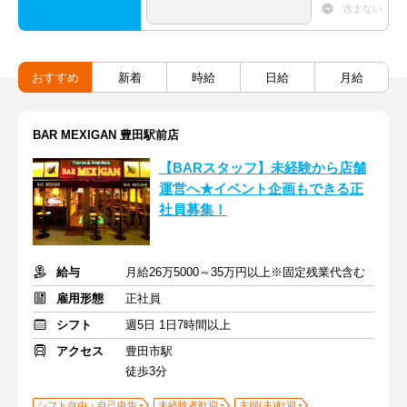
含まない
おすすめ
新着
時給
日給
月給
BAR MEXIGAN 豊田駅前店
【BARスタッフ】未経験から店舗
運営へ★イベント企画もできる正
社員募集！
給与
月給26万5000～35万円以上※固定残業代含む
雇用形態
正社員
シフト
週5日 1日7時間以上
アクセス
豊田市駅
徒歩3分
シフト自由・自己申告
未経験者歓迎
主婦(夫)歓迎