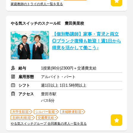
家庭教師のトライの求人一覧を見る
やる気スイッチのスクールIE 豊田美里校
【個別塾講師】家事・育児と両立
◎ブランク復帰も歓迎！週1日から
得意を活かして働こう♪
給与
1授業(90分)2300円＋交通費支給
雇用形態
アルバイト・パート
シフト
週1日以上 1日1.5時間以上
アクセス
豊田市駅
バス6分
大学生歓迎
シルバー歓迎
未経験者歓迎
主婦(夫)歓迎
交通費支給
やる気スイッチグループ 合同募集の求人一覧を見る