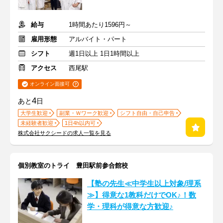
給与
1時間あたり1596円～
雇用形態
アルバイト・パート
シフト
週1日以上 1日1時間以上
アクセス
西尾駅
オンライン面接可
4
あと
日
大学生歓迎
副業・Ｗワーク歓迎
シフト自由・自己申告
未経験者歓迎
1日4h以内可
株式会社サクシードの求人一覧を見る
個別教室のトライ 豊田駅前参合館校
【塾の先生≪中学生以上対象/理系
≫】得意な1教科だけでOK♪！数
学・理科が得意な方歓迎♪