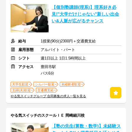
【個別塾講師(理系)】理系好き必
見!"大学だけじゃない"新しい出会
い&人脈が広がるチャンス
給与
1授業(90分)2300円＋交通費支給
雇用形態
アルバイト・パート
シフト
週1日以上 1日1.5時間以上
アクセス
豊田市駅
バス6分
大学生歓迎
シルバー歓迎
未経験者歓迎
主婦(夫)歓迎
交通費支給
やる気スイッチグループ 合同募集の求人一覧を見る
やる気スイッチのスクールＩＥ 岡崎細川校
【塾の先生(算数・数学)】未経験ス