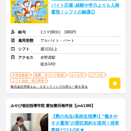
バイト応援♪経験や学力よりも人柄
重視！シフトの融通◎
給与
1コマ(90分) 1900円
雇用形態
アルバイト・パート
シフト
週1日以上
アクセス
末野原駅
徒歩14分
大学生歓迎
副業・Ｗワーク歓迎
ネイル可
ピアス可
シフト自由・自己申告
株式会社学研エル・スタッフィングの求人一覧を見る
みやび個別指導学院 愛知豊田梅坪校【jmk1388】
【塾の先生(高校生指導)】"働きや
すさ重視"の委託契約を採用！得意
教科だけもOK★