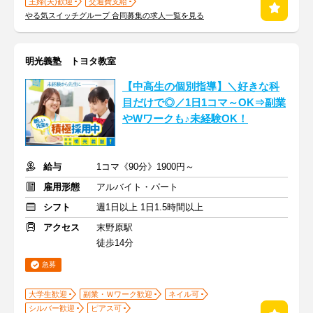
主婦(夫)歓迎
交通費支給
やる気スイッチグループ 合同募集の求人一覧を見る
明光義塾 トヨタ教室
【中高生の個別指導】＼好きな科
目だけで◎／1日1コマ～OK⇒副業
やWワークも♪未経験OK！
給与
1コマ《90分》1900円～
雇用形態
アルバイト・パート
シフト
週1日以上 1日1.5時間以上
アクセス
末野原駅
徒歩14分
急募
大学生歓迎
副業・Ｗワーク歓迎
ネイル可
シルバー歓迎
ピアス可