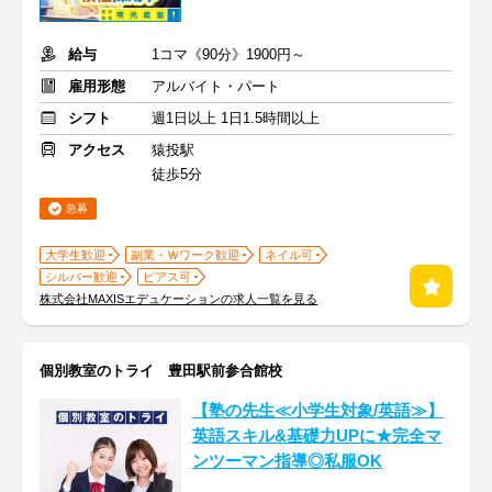
給与
1コマ《90分》1900円～
雇用形態
アルバイト・パート
シフト
週1日以上 1日1.5時間以上
アクセス
猿投駅
徒歩5分
急募
大学生歓迎
副業・Ｗワーク歓迎
ネイル可
シルバー歓迎
ピアス可
株式会社MAXISエデュケーションの求人一覧を見る
個別教室のトライ 豊田駅前参合館校
【塾の先生≪小学生対象/英語≫】
英語スキル&基礎力UPに★完全マ
ンツーマン指導◎私服OK