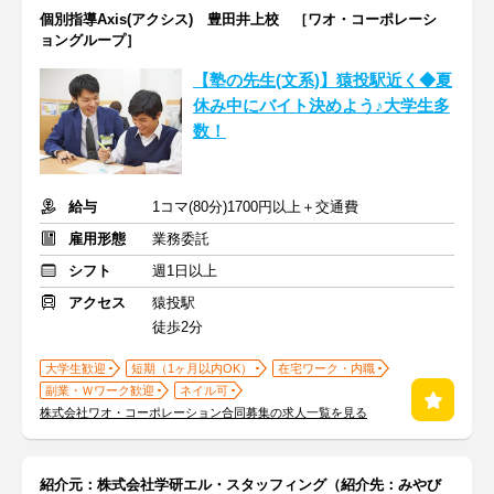
個別指導Axis(アクシス) 豊田井上校 ［ワオ・コーポレーシ
ョングループ］
【塾の先生(文系)】猿投駅近く◆夏
休み中にバイト決めよう♪大学生多
数！
給与
1コマ(80分)1700円以上＋交通費
雇用形態
業務委託
シフト
週1日以上
アクセス
猿投駅
徒歩2分
大学生歓迎
短期（1ヶ月以内OK）
在宅ワーク・内職
副業・Ｗワーク歓迎
ネイル可
株式会社ワオ・コーポレーション合同募集の求人一覧を見る
紹介元：株式会社学研エル・スタッフィング（紹介先：みやび