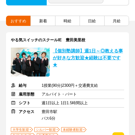
おすすめ
新着
時給
日給
月給
やる気スイッチのスクールIE 豊田美里校
【個別塾講師】週1日～◎教える事
が好きな方歓迎★経験は不要です
★
給与
1授業(90分)2300円＋交通費支給
雇用形態
アルバイト・パート
シフト
週1日以上 1日1.5時間以上
アクセス
豊田市駅
バス6分
大学生歓迎
シルバー歓迎
未経験者歓迎