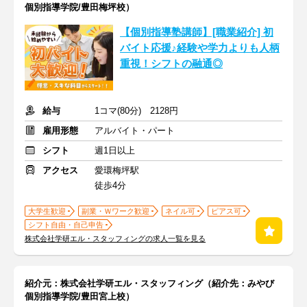
個別指導学院/豊田梅坪校）
【個別指導塾講師】[職業紹介] 初
バイト応援♪経験や学力よりも人柄
重視！シフトの融通◎
給与
1コマ(80分) 2128円
雇用形態
アルバイト・パート
シフト
週1日以上
アクセス
愛環梅坪駅
徒歩4分
大学生歓迎
副業・Ｗワーク歓迎
ネイル可
ピアス可
シフト自由・自己申告
株式会社学研エル・スタッフィングの求人一覧を見る
紹介元：株式会社学研エル・スタッフィング（紹介先：みやび
個別指導学院/豊田宮上校）