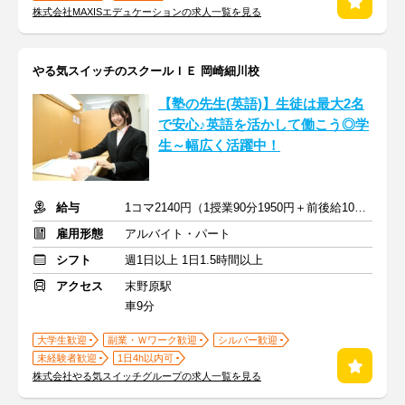
株式会社MAXISエデュケーションの求人一覧を見る
やる気スイッチのスクールＩＥ 岡崎細川校
【塾の先生(英語)】生徒は最大2名
で安心♪英語を活かして働こう◎学
生～幅広く活躍中！
給与
1コマ2140円（1授業90分1950円＋前後給10分190円）
雇用形態
アルバイト・パート
シフト
週1日以上 1日1.5時間以上
アクセス
末野原駅
車9分
大学生歓迎
副業・Ｗワーク歓迎
シルバー歓迎
未経験者歓迎
1日4h以内可
株式会社やる気スイッチグループの求人一覧を見る