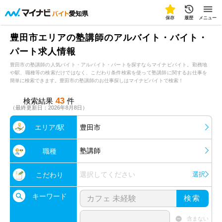
愛知県
保存
履歴
メニュー
豊田市エリアの塾講師のアルバイト・バイト・
パート求人情報
豊田市の塾講師の人気バイト・アルバイト・パートを探すならマイナビバイト。勤務地
や駅、職種等の検索だけではなく、こだわり条件検索を使って塾講師に関するお仕事を
簡単に検索できます。豊田市の塾講師のお仕事探しはマイナビバイトで検索！
43
検索結果
件
（最終更新日：2026年8月8日）
エリア/駅
豊田市
塾講師
職種
選択してください
選択
こだわり
キーワード
検索
含まない