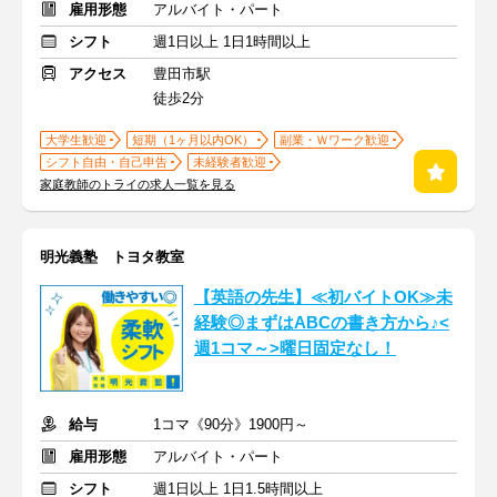
雇用形態
アルバイト・パート
シフト
週1日以上 1日1時間以上
アクセス
豊田市駅
徒歩2分
大学生歓迎
短期（1ヶ月以内OK）
副業・Ｗワーク歓迎
シフト自由・自己申告
未経験者歓迎
家庭教師のトライの求人一覧を見る
明光義塾 トヨタ教室
【英語の先生】≪初バイトOK≫未
経験◎まずはABCの書き方から♪<
週1コマ～>曜日固定なし！
給与
1コマ《90分》1900円～
雇用形態
アルバイト・パート
シフト
週1日以上 1日1.5時間以上