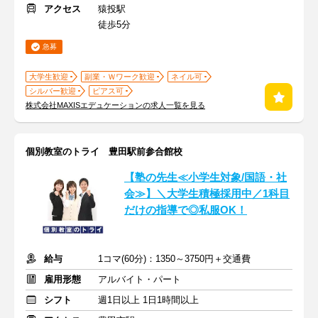
アクセス
猿投駅
徒歩5分
急募
大学生歓迎
副業・Ｗワーク歓迎
ネイル可
シルバー歓迎
ピアス可
株式会社MAXISエデュケーションの求人一覧を見る
個別教室のトライ 豊田駅前参合館校
【塾の先生≪小学生対象/国語・社
会≫】＼大学生積極採用中／1科目
だけの指導で◎私服OK！
給与
1コマ(60分)：1350～3750円＋交通費
雇用形態
アルバイト・パート
シフト
週1日以上 1日1時間以上