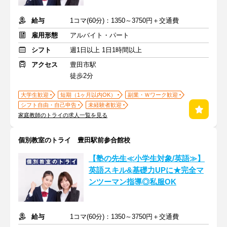
給与
1コマ(60分)：1350～3750円＋交通費
雇用形態
アルバイト・パート
シフト
週1日以上 1日1時間以上
アクセス
豊田市駅
徒歩2分
大学生歓迎
短期（1ヶ月以内OK）
副業・Ｗワーク歓迎
シフト自由・自己申告
未経験者歓迎
家庭教師のトライの求人一覧を見る
個別教室のトライ 豊田駅前参合館校
【塾の先生≪小学生対象/英語≫】
英語スキル&基礎力UPに★完全マ
ンツーマン指導◎私服OK
給与
1コマ(60分)：1350～3750円＋交通費