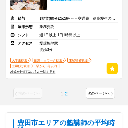
給与
1授業(80分)2528円～＋交通費 ※高校生の場合
雇用形態
業務委託
シフト
週1日以上 1日1時間以上
アクセス
愛環梅坪駅
徒歩3分
大学生歓迎
副業・Ｗワーク歓迎
未経験者歓迎
主婦(夫)歓迎
駅から5分以内
株式会社ITTOの求人一覧を見る
1
2
前のページへ
次のページへ
豊田市エリアの塾講師の平均時