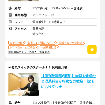
給与
1コマ(60分)：1350～3750円＋交通費
雇用形態
アルバイト・パート
シフト
週1日以上 1日1時間以上
アクセス
豊田市駅
徒歩2分
大学生歓迎
短期（1ヶ月以内OK）
副業・Ｗワーク歓迎
シフト自由・自己申告
未経験者歓迎
家庭教師のトライの求人一覧を見る
やる気スイッチのスクールＩＥ 岡崎細川校
【個別塾講師(理系)】物理や化学な
ど理系科目が得意な方歓迎！就活
にも役立つ★
給与
1コマ2140円（1授業90分1950円＋前後給10分190円）