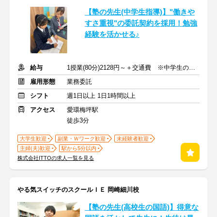
【塾の先生(中学生指導)】"働きや
すさ重視"の委託契約を採用！勉強
経験を活かせる♪
給与
1授業(80分)2128円～＋交通費 ※中学生の場合
雇用形態
業務委託
シフト
週1日以上 1日1時間以上
アクセス
愛環梅坪駅
徒歩3分
大学生歓迎
副業・Ｗワーク歓迎
未経験者歓迎
主婦(夫)歓迎
駅から5分以内
株式会社ITTOの求人一覧を見る
やる気スイッチのスクールＩＥ 岡崎細川校
【塾の先生(高校生の国語)】得意な