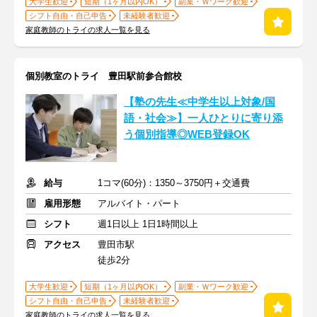
大学生歓迎
短期（1ヶ月以内OK）
副業・Ｗワーク歓迎
シフト自由・自己申告
未経験者歓迎
家庭教師のトライの求人一覧を見る
個別教室のトライ 豊田駅前参合館校
【塾の先生≪中学生以上対象/国
語・社会≫】一人ひとりに寄り添
う個別指導◎WEB登録OK
給与
1コマ(60分)：1350～3750円＋交通費
雇用形態
アルバイト・パート
シフト
週1日以上 1日1時間以上
アクセス
豊田市駅
徒歩2分
大学生歓迎
短期（1ヶ月以内OK）
副業・Ｗワーク歓迎
シフト自由・自己申告
未経験者歓迎
家庭教師のトライの求人一覧を見る