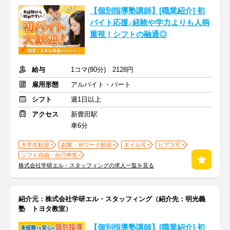
【個別指導塾講師】[職業紹介] 初
バイト応援♪経験や学力よりも人柄
重視！シフトの融通◎
給与
1コマ(80分) 2128円
雇用形態
アルバイト・パート
シフト
週1日以上
アクセス
新豊田駅
車6分
大学生歓迎
副業・Ｗワーク歓迎
ネイル可
ピアス可
シフト自由・自己申告
株式会社学研エル・スタッフィングの求人一覧を見る
紹介元：株式会社学研エル・スタッフィング（紹介先：明光義
塾 トヨタ教室）
【個別指導塾講師】[職業紹介] 初