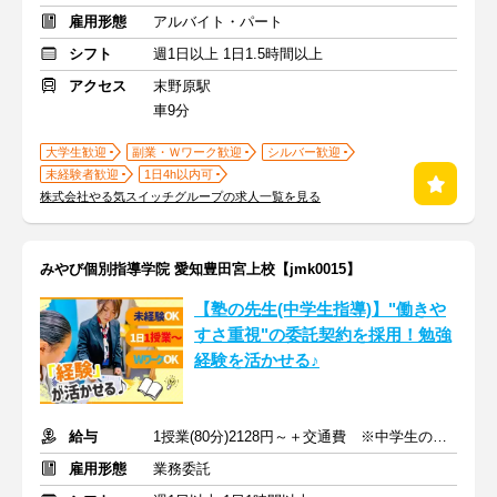
雇用形態
アルバイト・パート
シフト
週1日以上 1日1.5時間以上
アクセス
末野原駅
車9分
大学生歓迎
副業・Ｗワーク歓迎
シルバー歓迎
未経験者歓迎
1日4h以内可
株式会社やる気スイッチグループの求人一覧を見る
みやび個別指導学院 愛知豊田宮上校【jmk0015】
【塾の先生(中学生指導)】"働きや
すさ重視"の委託契約を採用！勉強
経験を活かせる♪
給与
1授業(80分)2128円～＋交通費 ※中学生の場合
雇用形態
業務委託