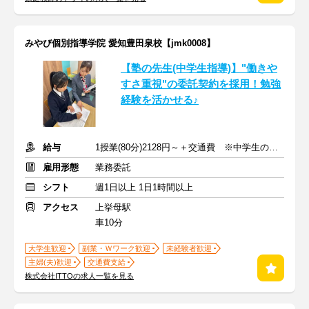
みやび個別指導学院 愛知豊田泉校【jmk0008】
【塾の先生(中学生指導)】"働きや
すさ重視"の委託契約を採用！勉強
経験を活かせる♪
給与
1授業(80分)2128円～＋交通費 ※中学生の場合
雇用形態
業務委託
シフト
週1日以上 1日1時間以上
アクセス
上挙母駅
車10分
大学生歓迎
副業・Ｗワーク歓迎
未経験者歓迎
主婦(夫)歓迎
交通費支給
株式会社ITTOの求人一覧を見る