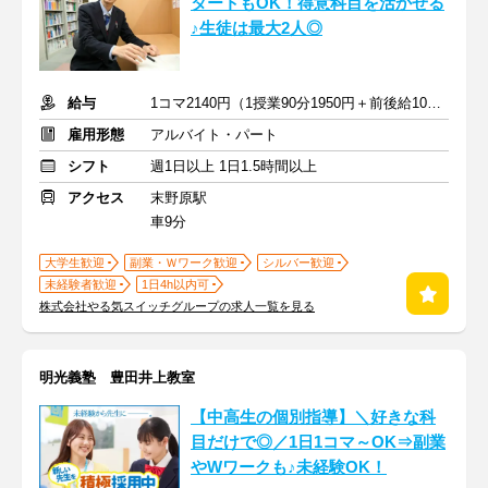
タートもOK！得意科目を活かせる
♪生徒は最大2人◎
給与
1コマ2140円（1授業90分1950円＋前後給10分190円）
雇用形態
アルバイト・パート
シフト
週1日以上 1日1.5時間以上
アクセス
末野原駅
車9分
大学生歓迎
副業・Ｗワーク歓迎
シルバー歓迎
未経験者歓迎
1日4h以内可
株式会社やる気スイッチグループの求人一覧を見る
明光義塾 豊田井上教室
【中高生の個別指導】＼好きな科
目だけで◎／1日1コマ～OK⇒副業
やWワークも♪未経験OK！