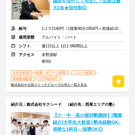
国語を活かして先生に！生徒は最
大2名★担任制◎
給与
1コマ2140円（1授業90分1950円＋前後給10分190円）
雇用形態
アルバイト・パート
シフト
週1日以上 1日1.5時間以上
アクセス
末野原駅
車9分
大学生歓迎
副業・Ｗワーク歓迎
シルバー歓迎
未経験者歓迎
1日4h以内可
株式会社やる気スイッチグループの求人一覧を見る
紹介元：株式会社サクシード （紹介先：西尾エリアの塾）
【小・中・高の個別塾講師】[職業
紹介]大学生大歓迎!!塾未経験OK♪
得意な1科目～指導OK◎