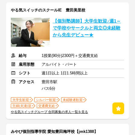
やる気スイッチのスクールIE 豊田美里校
【個別塾講師】大学生歓迎♪週1～
で学校やサークルと両立◎未経験
から先生デビュー★
給与
1授業(90分)2300円＋交通費支給
雇用形態
アルバイト・パート
シフト
週1日以上 1日1.5時間以上
アクセス
豊田市駅
バス6分
大学生歓迎
シルバー歓迎
未経験者歓迎
主婦(夫)歓迎
交通費支給
やる気スイッチグループ 合同募集の求人一覧を見る
みやび個別指導学院 愛知豊田梅坪校【jmk1388】