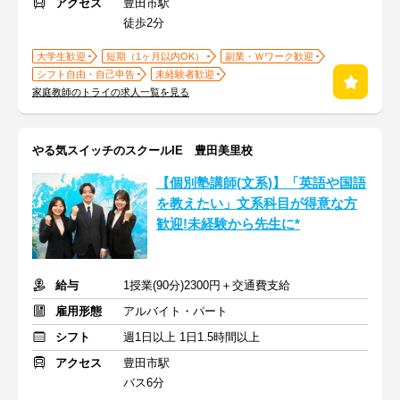
アクセス
豊田市駅
徒歩2分
大学生歓迎
短期（1ヶ月以内OK）
副業・Ｗワーク歓迎
シフト自由・自己申告
未経験者歓迎
家庭教師のトライの求人一覧を見る
やる気スイッチのスクールIE 豊田美里校
【個別塾講師(文系)】「英語や国語
を教えたい」文系科目が得意な方
歓迎!未経験から先生に*
給与
1授業(90分)2300円＋交通費支給
雇用形態
アルバイト・パート
シフト
週1日以上 1日1.5時間以上
アクセス
豊田市駅
バス6分