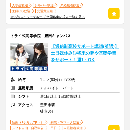
大学生歓迎
シルバー歓迎
未経験者歓迎
主婦(夫)歓迎
交通費支給
やる気スイッチグループ 合同募集の求人一覧を見る
トライ式高等学院 豊田キャンパス
【通信制高校サポート講師(英語)】
土日祝休み◎将来の夢や基礎学習
をサポート！週1～OK
給与
1コマ(60分)：2700円
雇用形態
アルバイト・パート
シフト
週1日以上 1日1時間以上
アクセス
豊田市駅
徒歩3分
短期（1ヶ月以内OK）
副業・Ｗワーク歓迎
シフト自由・自己申告
平日
未経験者歓迎