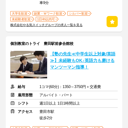
車9分
大学生歓迎
副業・Ｗワーク歓迎
シルバー歓迎
未経験者歓迎
1日4h以内可
株式会社やる気スイッチグループの求人一覧を見る
個別教室のトライ 豊田駅前参合館校
【塾の先生≪中学生以上対象/英語
≫】未経験もOK♪英語力も磨ける
マンツーマン指導！
給与
1コマ(60分)：1350～3750円＋交通費
雇用形態
アルバイト・パート
シフト
週1日以上 1日1時間以上
アクセス
豊田市駅
徒歩2分