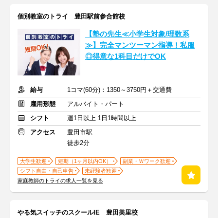
個別教室のトライ 豊田駅前参合館校
【塾の先生≪小学生対象/理数系
≫】完全マンツーマン指導！私服
◎得意な1科目だけでOK
給与
1コマ(60分)：1350～3750円＋交通費
雇用形態
アルバイト・パート
シフト
週1日以上 1日1時間以上
アクセス
豊田市駅
徒歩2分
大学生歓迎
短期（1ヶ月以内OK）
副業・Ｗワーク歓迎
シフト自由・自己申告
未経験者歓迎
家庭教師のトライの求人一覧を見る
やる気スイッチのスクールIE 豊田美里校