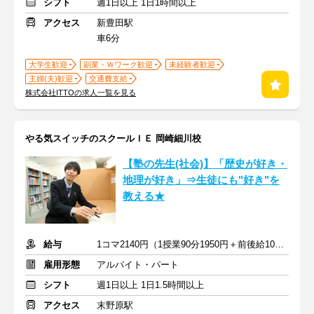
シフト
週1日以上 1日1時間以上
アクセス
新豊田駅
車6分
大学生歓迎
副業・Ｗワーク歓迎
未経験者歓迎
主婦(夫)歓迎
交通費支給
株式会社ITTOの求人一覧を見る
やる気スイッチのスクールＩＥ 岡崎細川校
【塾の先生(社会)】「歴史が好き・
地理が好き」⇒生徒にも"好き"を
教える★
給与
1コマ2140円（1授業90分1950円＋前後給10分190円）
雇用形態
アルバイト・パート
シフト
週1日以上 1日1.5時間以上
アクセス
末野原駅