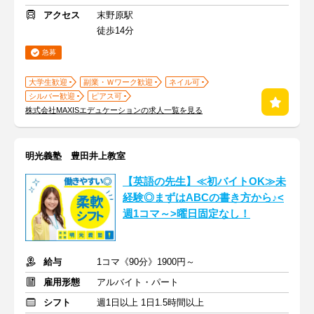
アクセス
末野原駅
徒歩14分
急募
大学生歓迎
副業・Ｗワーク歓迎
ネイル可
シルバー歓迎
ピアス可
株式会社MAXISエデュケーションの求人一覧を見る
明光義塾 豊田井上教室
【英語の先生】≪初バイトOK≫未
経験◎まずはABCの書き方から♪<
週1コマ～>曜日固定なし！
給与
1コマ《90分》1900円～
雇用形態
アルバイト・パート
シフト
週1日以上 1日1.5時間以上