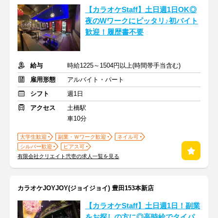
【カラオケStaff】土日週1日OK◎
夜のWワークにピッタリ♪初バイト
歓迎！履歴書不要
給与
時給1225～1504円以上(時間帯手当含む)
雇用形態
アルバイト・パート
シフト
週1日
アクセス
土橋駅
車10分
大学生歓迎
副業・Ｗワーク歓迎
ネイル可
シルバー歓迎
ピアス可
有限会社クリエイト弐壱の求人一覧を見る
カラオケJOYJOY(ジョイジョイ) 豊田153本新店
【カラオケStaff】土日週1日！副業
をお探しの方に◎高時給でタイパ