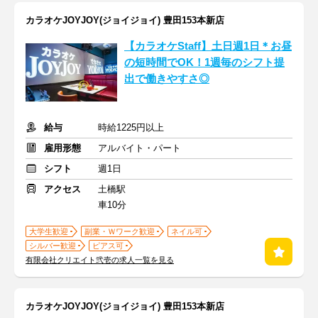
カラオケJOYJOY(ジョイジョイ) 豊田153本新店
【カラオケStaff】土日週1日＊お昼
の短時間でOK！1週毎のシフト提
出で働きやすさ◎
給与
時給1225円以上
雇用形態
アルバイト・パート
シフト
週1日
アクセス
土橋駅
車10分
大学生歓迎
副業・Ｗワーク歓迎
ネイル可
シルバー歓迎
ピアス可
有限会社クリエイト弐壱の求人一覧を見る
カラオケJOYJOY(ジョイジョイ) 豊田153本新店