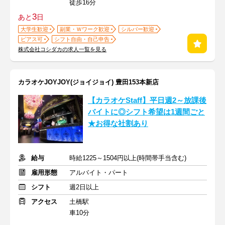
徒歩16分
3
あと
日
大学生歓迎
副業・Ｗワーク歓迎
シルバー歓迎
ピアス可
シフト自由・自己申告
株式会社コシダカの求人一覧を見る
カラオケJOYJOY(ジョイジョイ) 豊田153本新店
【カラオケStaff】平日週2～放課後
バイトに◎シフト希望は1週間ごと
★お得な社割あり
給与
時給1225～1504円以上(時間帯手当含む)
雇用形態
アルバイト・パート
シフト
週2日以上
アクセス
土橋駅
車10分