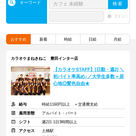
キーワード
検索
含まない
おすすめ
新着
時給
日給
月給
カラオケまねきねこ 豊田インター店
【カラオケSTAFF】[日勤・週2] ＼
初バイト率高め♪／大学生多数＝居
心地◎髪色自由★
給与
時給1160円以上 ＋交通費支給
雇用形態
アルバイト・パート
シフト
週2日 1日3時間以上
アクセス
土橋駅