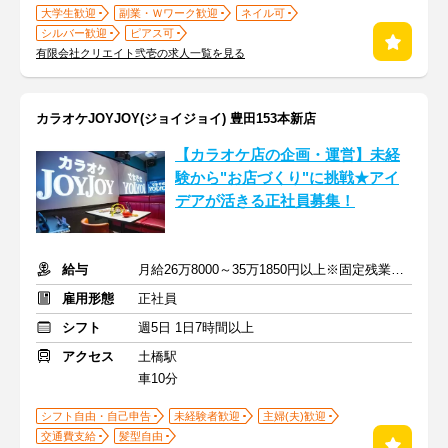
大学生歓迎
副業・Ｗワーク歓迎
ネイル可
シルバー歓迎
ピアス可
有限会社クリエイト弐壱の求人一覧を見る
カラオケJOYJOY(ジョイジョイ) 豊田153本新店
【カラオケ店の企画・運営】未経
験から"お店づくり"に挑戦★アイ
デアが活きる正社員募集！
給与
月給26万8000～35万1850円以上※固定残業代含む
雇用形態
正社員
シフト
週5日 1日7時間以上
アクセス
土橋駅
車10分
シフト自由・自己申告
未経験者歓迎
主婦(夫)歓迎
交通費支給
髪型自由