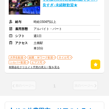
良すぎ♪未経験歓迎★
給与
時給1504円以上
雇用形態
アルバイト・パート
シフト
週1日
アクセス
土橋駅
車10分
大学生歓迎
副業・Ｗワーク歓迎
ネイル可
シルバー歓迎
ピアス可
有限会社クリエイト弐壱の求人一覧を見る
1
前のページへ
次のページへ