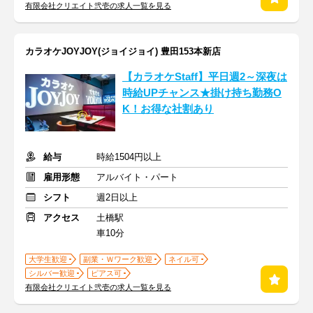
有限会社クリエイト弐壱の求人一覧を見る
カラオケJOYJOY(ジョイジョイ) 豊田153本新店
【カラオケStaff】平日週2～深夜は
時給UPチャンス★掛け持ち勤務O
K！お得な社割あり
給与
時給1504円以上
雇用形態
アルバイト・パート
シフト
週2日以上
アクセス
土橋駅
車10分
大学生歓迎
副業・Ｗワーク歓迎
ネイル可
シルバー歓迎
ピアス可
有限会社クリエイト弐壱の求人一覧を見る