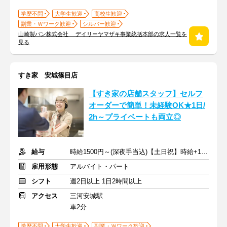
学歴不問
大学生歓迎
高校生歓迎
副業・Ｗワーク歓迎
シルバー歓迎
山崎製パン株式会社 デイリーヤマザキ事業統括本部の求人一覧を
見る
すき家 安城篠目店
【すき家の店舗スタッフ】セルフ
オーダーで簡単！未経験OK★1日/
2h～プライベートも両立◎
給与
時給1500円～(深夜手当込)【土日祝】時給+100円
雇用形態
アルバイト・パート
シフト
週2日以上 1日2時間以上
アクセス
三河安城駅
車2分
学歴不問
大学生歓迎
副業・Ｗワーク歓迎