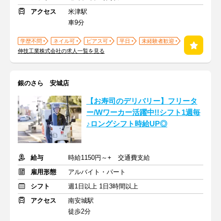
アクセス
米津駅
車9分
学歴不問
ネイル可
ピアス可
平日
未経験者歓迎
伸技工業株式会社の求人一覧を見る
銀のさら 安城店
【お寿司のデリバリー】フリータ
ー/Wワーカー活躍中!!シフト1週毎
♪ロングシフト時給UP◎
給与
時給1150円～+ 交通費支給
雇用形態
アルバイト・パート
シフト
週1日以上 1日3時間以上
アクセス
南安城駅
徒歩2分