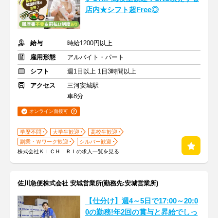
店内★シフト超Free◎
給与
時給1200円以上
雇用形態
アルバイト・パート
シフト
週1日以上 1日3時間以上
アクセス
三河安城駅
車8分
オンライン面接可
学歴不問
大学生歓迎
高校生歓迎
副業・Ｗワーク歓迎
シルバー歓迎
株式会社ＫＩＣＨＩＲＩの求人一覧を見る
佐川急便株式会社 安城営業所(勤務先:安城営業所)
【仕分け】週4～5日で17:00～20:0
0の勤務!年2回の賞与と昇給でしっ