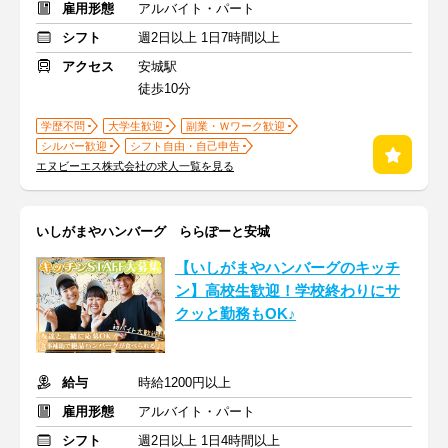
雇用形態
アルバイト・パート
シフト
週2日以上 1日7時間以上
アクセス
安城駅
徒歩10分
学歴不問
大学生歓迎
副業・Ｗワーク歓迎
シルバー歓迎
シフト自由・自己申告
エヌビーエス株式会社の求人一覧を見る
いしがまやハンバーグ ららぽーと安城
【いしがまやハンバーグのキッチ
ン】高校生歓迎！学校終わりにサ
クッと勤務もOK♪
給与
時給1200円以上
雇用形態
アルバイト・パート
シフト
週2日以上 1日4時間以上