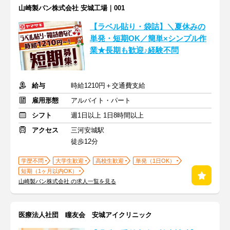
山崎製パン株式会社 安城工場｜001
【ラベル貼り・袋詰】＼夏休みの
単発・短期OK／簡単×シンプル作
業★長期も歓迎♪経験不問
給与
時給1210円＋交通費支給
雇用形態
アルバイト・パート
シフト
週1日以上 1日8時間以上
アクセス
三河安城駅
徒歩12分
学歴不問
大学生歓迎
高校生歓迎
単発（1日OK）
短期（1ヶ月以内OK）
山崎製パン株式会社 の求人一覧を見る
医療法人社団 瞳友会 安城アイクリニック