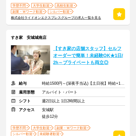
学歴不問
大学生歓迎
高校生歓迎
副業・Ｗワーク歓迎
シルバー歓迎
株式会社ライドオンエクスプレスグループの求人一覧を見る
すき家 安城城南店
【すき家の店舗スタッフ】セルフ
オーダーで簡単！未経験OK★1日/
2h～プライベートも両立◎
給与
時給1500円～(深夜手当込)【土日祝】時給+100円
雇用形態
アルバイト・パート
シフト
週2日以上 1日2時間以上
アクセス
安城駅
徒歩12分
学歴不問
大学生歓迎
副業・Ｗワーク歓迎
シルバー歓迎
未経験者歓迎