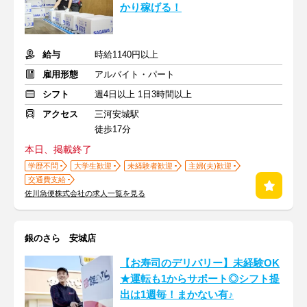
かり稼げる！
給与
時給1140円以上
雇用形態
アルバイト・パート
シフト
週4日以上 1日3時間以上
アクセス
三河安城駅
徒歩17分
本日、掲載終了
学歴不問
大学生歓迎
未経験者歓迎
主婦(夫)歓迎
交通費支給
佐川急便株式会社の求人一覧を見る
銀のさら 安城店
【お寿司のデリバリー】未経験OK
★運転も1からサポート◎シフト提
出は1週毎！まかない有♪