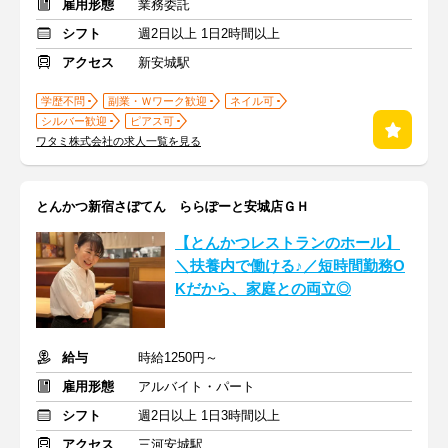
雇用形態
業務委託
シフト
週2日以上 1日2時間以上
アクセス
新安城駅
学歴不問
副業・Ｗワーク歓迎
ネイル可
シルバー歓迎
ピアス可
ワタミ株式会社の求人一覧を見る
とんかつ新宿さぼてん ららぽーと安城店ＧＨ
【とんかつレストランのホール】
＼扶養内で働ける♪／短時間勤務O
Kだから、家庭との両立◎
給与
時給1250円～
雇用形態
アルバイト・パート
シフト
週2日以上 1日3時間以上
アクセス
三河安城駅