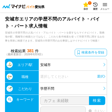
0
愛知県
保存
履歴
メニュー
安城市エリアの学歴不問のアルバイト・バイ
ト・パート求人情報
安城市の学歴不問の人気バイト・アルバイト・パートを探すならマイナビバイト。勤務
地や駅、職種等の検索だけではなく、こだわり条件検索を使って学歴不問に関するお仕
事を簡単に検索できます。安城市の学歴不問のお仕事探しはマイナビバイトで検索！
381
検索結果
件
検索条件を登録
（最終更新日：2026年8月9日）
エリア/駅
安城市
選択してください
選択
職種
学歴不問
こだわり
キーワード
検索
含まない