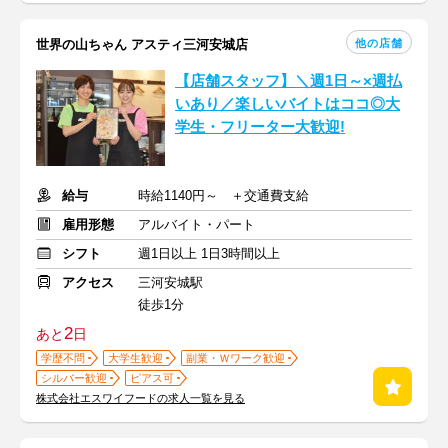
他の店舗
世界の山ちゃん アスティ三河安城店
【店舗スタッフ】＼週1日～×週払
いあり／楽しいバイトはココ◎大
学生・フリーター大歓迎!
給与
時給1140円～ ＋交通費支給
雇用形態
アルバイト・パート
シフト
週1日以上 1日3時間以上
アクセス
三河安城駅
徒歩1分
2
あと
日
学歴不問
大学生歓迎
副業・Ｗワーク歓迎
シルバー歓迎
ピアス可
株式会社エスワイフードの求人一覧を見る