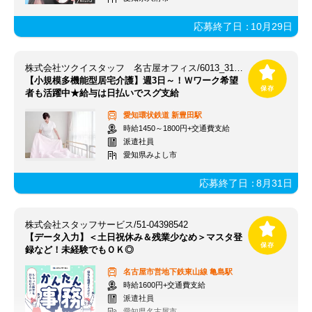
応募終了日：
10月29日
株式会社ツクイスタッフ 名古屋オフィス/6013_315804
【小規模多機能型居宅介護】週3日～！Ｗワーク希望
者も活躍中★給与は日払いでスグ支給
愛知環状鉄道
新豊田駅
時給1450～1800円+交通費支給
派遣社員
愛知県みよし市
応募終了日：
8月31日
株式会社スタッフサービス/51-04398542
【データ入力】＜土日祝休み＆残業少なめ＞マスタ登
録など！未経験でもＯＫ◎
名古屋市営地下鉄東山線
亀島駅
時給1600円+交通費支給
派遣社員
愛知県名古屋市