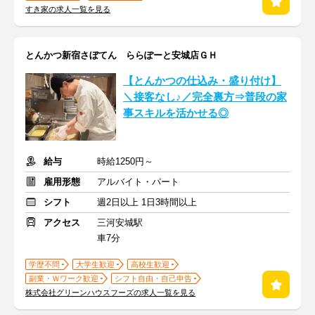
すき家の求人一覧を見る
とんかつ新宿さぼてん ららぽーと安城店ＧＨ
【とんかつの仕込み・盛り付け】
＼接客なし♪／完全裏方⇒普段の家
事スキルを活かせる◎
給与
時給1250円～
雇用形態
アルバイト・パート
シフト
週2日以上 1日3時間以上
アクセス
三河安城駅
車7分
学歴不問
大学生歓迎
高校生歓迎
副業・Ｗワーク歓迎
シフト自由・自己申告
株式会社グリーンハウスフーズの求人一覧を見る