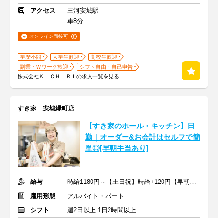
アクセス
三河安城駅
車8分
オンライン面接可
学歴不問
大学生歓迎
高校生歓迎
副業・Ｗワーク歓迎
シフト自由・自己申告
株式会社ＫＩＣＨＩＲＩの求人一覧を見る
すき家 安城緑町店
【すき家のホール・キッチン】日
勤｜オーダー&お会計はセルフで簡
単◎[早朝手当あり]
給与
時給1180円～【土日祝】時給+120円【早朝】時給+150円
雇用形態
アルバイト・パート
シフト
週2日以上 1日2時間以上