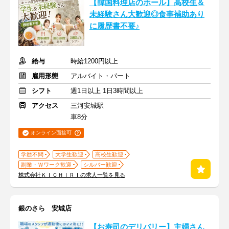
【韓国料理店のホール】高校生＆
未経験さん大歓迎◎食事補助あり
に履歴書不要♪
給与
時給1200円以上
雇用形態
アルバイト・パート
シフト
週1日以上 1日3時間以上
アクセス
三河安城駅
車8分
オンライン面接可
学歴不問
大学生歓迎
高校生歓迎
副業・Ｗワーク歓迎
シルバー歓迎
株式会社ＫＩＣＨＩＲＩの求人一覧を見る
銀のさら 安城店
【お寿司のデリバリー】主婦さん