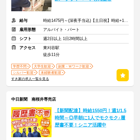
給与
時給1475円～(深夜手当込)【土日祝】時給+120円
雇用形態
アルバイト・パート
シフト
週2日以上 1日2時間以上
アクセス
東刈谷駅
徒歩11分
学歴不問
大学生歓迎
副業・Ｗワーク歓迎
シルバー歓迎
未経験者歓迎
すき家の求人一覧を見る
中日新聞 南桜井専売店
【新聞配達】時給1550円！週1/1.5
時間～◎早朝に1人でモクモク♪履
歴書不要！シニア活躍中