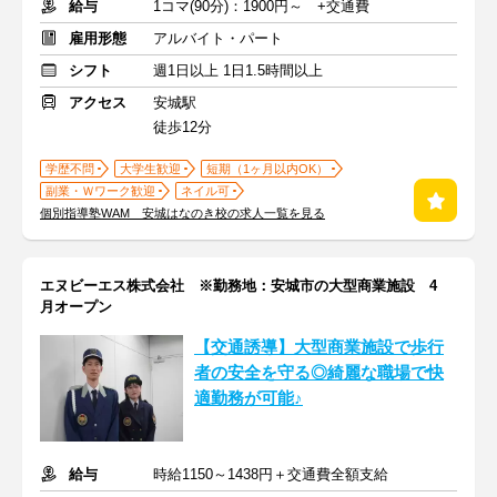
給与
1コマ(90分)：1900円～ +交通費
雇用形態
アルバイト・パート
シフト
週1日以上 1日1.5時間以上
アクセス
安城駅
徒歩12分
学歴不問
大学生歓迎
短期（1ヶ月以内OK）
副業・Ｗワーク歓迎
ネイル可
個別指導塾WAM 安城はなのき校の求人一覧を見る
エヌビーエス株式会社 ※勤務地：安城市の大型商業施設 4
月オープン
【交通誘導】大型商業施設で歩行
者の安全を守る◎綺麗な職場で快
適勤務が可能♪
給与
時給1150～1438円＋交通費全額支給