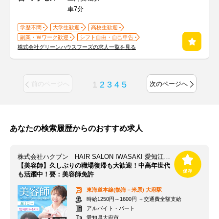
車7分
学歴不問
大学生歓迎
高校生歓迎
副業・Ｗワーク歓迎
シフト自由・自己申告
株式会社グリーンハウスフーズの求人一覧を見る
1
2
3
4
5
前のページへ
次のページへ
あなたの検索履歴からのおすすめ求人
株式会社ハクブン HAIR SALON IWASAKI 愛知江端店
【美容師】久しぶりの職場復帰も大歓迎！中高年世代
も活躍中！要：美容師免許
東海道本線(熱海－米原)
大府駅
時給1250円～1600円 ＋交通費全額支給
アルバイト・パート
愛知県大府市