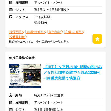
雇用形態
アルバイト・パート
シフト
週4日以上 1日6時間以上
アクセス
三河安城駅
徒歩12分
学歴不問
未経験者歓迎
髪色自由
主婦(夫)歓迎
交通費支給
株式会社ユーハイム 中央工場の求人一覧を見る
伸技工業株式会社
【加工】＼平日の10~15時の間のみ
／女性活躍中◎誰でも時給1325円
~!冷暖房完備で快適◎
給与
時給1325円＋交通費
雇用形態
アルバイト・パート
シフト
週3日 1日4時間以上