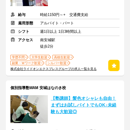
給与
時給1150円～+ 交通費支給
雇用形態
アルバイト・パート
シフト
週1日以上 1日3時間以上
アクセス
南安城駅
徒歩2分
学歴不問
大学生歓迎
高校生歓迎
副業・Ｗワーク歓迎
シルバー歓迎
株式会社ライドオンエクスプレスグループの求人一覧を見る
個別指導塾WAM 安城はなのき校
【塾講師】髪色オシャレも自由！
まずはお試しバイトでもOK♪未経
験も大歓迎◎