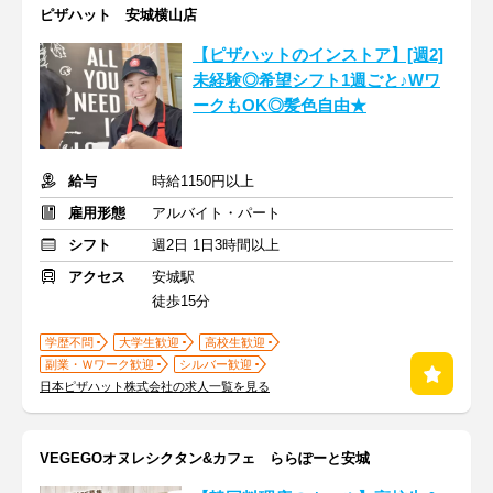
ピザハット 安城横山店
【ピザハットのインストア】[週2]
未経験◎希望シフト1週ごと♪Wワ
ークもOK◎髪色自由★
給与
時給1150円以上
雇用形態
アルバイト・パート
シフト
週2日 1日3時間以上
アクセス
安城駅
徒歩15分
学歴不問
大学生歓迎
高校生歓迎
副業・Ｗワーク歓迎
シルバー歓迎
日本ピザハット株式会社の求人一覧を見る
VEGEGOオヌレシクタン&カフェ ららぽーと安城