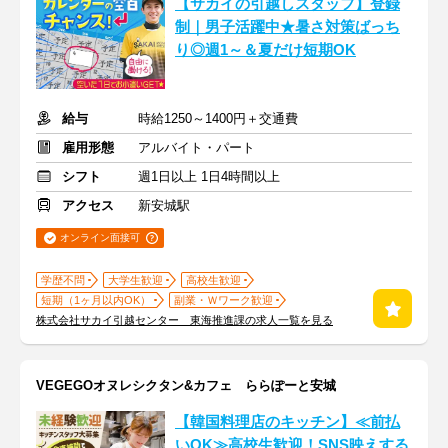
【サカイの引越しスタッフ】登録
制｜男子活躍中★暑さ対策ばっち
り◎週1～＆夏だけ短期OK
給与
時給1250～1400円＋交通費
雇用形態
アルバイト・パート
シフト
週1日以上 1日4時間以上
アクセス
新安城駅
オンライン面接可
学歴不問
大学生歓迎
高校生歓迎
短期（1ヶ月以内OK）
副業・Ｗワーク歓迎
株式会社サカイ引越センター 東海推進課の求人一覧を見る
VEGEGOオヌレシクタン&カフェ ららぽーと安城
【韓国料理店のキッチン】≪前払
いOK≫高校生歓迎！SNS映えする