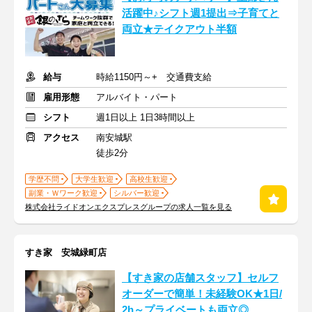
活躍中♪シフト週1提出⇒子育てと
両立★テイクアウト半額
給与
時給1150円～+ 交通費支給
雇用形態
アルバイト・パート
シフト
週1日以上 1日3時間以上
アクセス
南安城駅
徒歩2分
学歴不問
大学生歓迎
高校生歓迎
副業・Ｗワーク歓迎
シルバー歓迎
株式会社ライドオンエクスプレスグループの求人一覧を見る
すき家 安城緑町店
【すき家の店舗スタッフ】セルフ
オーダーで簡単！未経験OK★1日/
2h～プライベートも両立◎