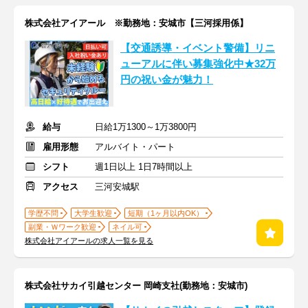
株式会社アイアール ※勤務地：安城市【三河採用係】
【交通誘導・イベント警備】リニ
ューアルに伴い募集強化中★32万
円の祝い金が魅力！
給与
日給1万1300～1万3800円
雇用形態
アルバイト・パート
シフト
週1日以上 1日7時間以上
アクセス
三河安城駅
学歴不問
大学生歓迎
短期（1ヶ月以内OK）
副業・Ｗワーク歓迎
ネイル可
株式会社アイアールの求人一覧を見る
株式会社サカイ引越センター 岡崎支社(勤務地：安城市)