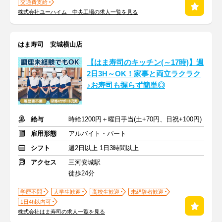
交通費支給
株式会社ユーハイム 中央工場の求人一覧を見る
はま寿司 安城横山店
【はま寿司のキッチン(～17時)】週
2日3H～OK！家事と両立ラクラク
♪お寿司も握らず簡単◎
給与
時給1200円＋曜日手当(土+70円、日祝+100円)
雇用形態
アルバイト・パート
シフト
週2日以上 1日3時間以上
アクセス
三河安城駅
徒歩24分
学歴不問
大学生歓迎
高校生歓迎
未経験者歓迎
1日4h以内可
株式会社はま寿司の求人一覧を見る