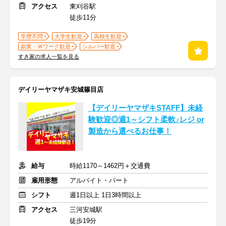
アクセス
東刈谷駅
徒歩11分
学歴不問
大学生歓迎
高校生歓迎
副業・Ｗワーク歓迎
シルバー歓迎
すき家の求人一覧を見る
デイリーヤマザキ安城篠目店
【デイリーヤマザキSTAFF】未経
験歓迎◎週1～シフト柔軟♪レジ or
製造から選べるお仕事！
給与
時給1170～1462円＋交通費
雇用形態
アルバイト・パート
シフト
週1日以上 1日3時間以上
アクセス
三河安城駅
徒歩19分