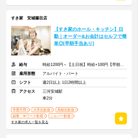
すき家 安城篠目店
【すき家のホール・キッチン】日
勤｜オーダー&お会計はセルフで簡
単◎[早朝手当あり]
給与
時給1200円～【土日祝】時給+100円【早朝】時給+150円
雇用形態
アルバイト・パート
シフト
週2日以上 1日2時間以上
アクセス
三河安城駅
車2分
学歴不問
大学生歓迎
高校生歓迎
副業・Ｗワーク歓迎
シルバー歓迎
すき家の求人一覧を見る