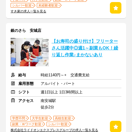
シルバー歓迎
未経験者歓迎
すき家の求人一覧を見る
銀のさら 安城店
【お寿司の盛り付け】フリーター
さん活躍中◎週1～副業もOK！繰
り返し作業♪まかないあり
給与
時給1140円～+ 交通費支給
雇用形態
アルバイト・パート
シフト
週1日以上 1日3時間以上
アクセス
南安城駅
徒歩2分
学歴不問
大学生歓迎
高校生歓迎
副業・Ｗワーク歓迎
シルバー歓迎
株式会社ライドオンエクスプレスグループの求人一覧を見る