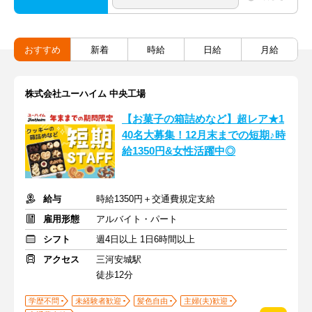
おすすめ
新着
時給
日給
月給
株式会社ユーハイム 中央工場
【お菓子の箱詰めなど】超レア★1
40名大募集！12月末までの短期♪時
給1350円&女性活躍中◎
給与
時給1350円＋交通費規定支給
雇用形態
アルバイト・パート
シフト
週4日以上 1日6時間以上
アクセス
三河安城駅
徒歩12分
学歴不問
未経験者歓迎
髪色自由
主婦(夫)歓迎