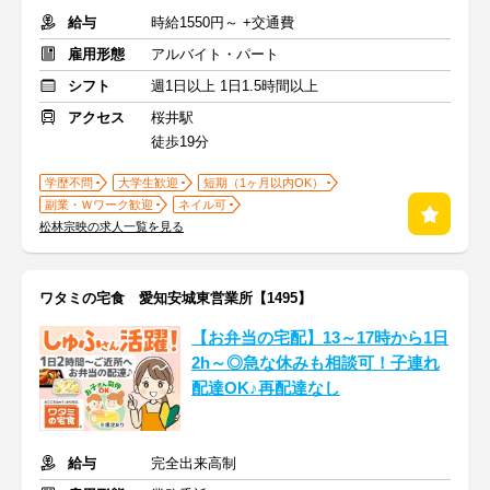
給与
時給1550円～ +交通費
雇用形態
アルバイト・パート
シフト
週1日以上 1日1.5時間以上
アクセス
桜井駅
徒歩19分
学歴不問
大学生歓迎
短期（1ヶ月以内OK）
副業・Ｗワーク歓迎
ネイル可
松林宗映の求人一覧を見る
ワタミの宅食 愛知安城東営業所【1495】
【お弁当の宅配】13～17時から1日
2h～◎急な休みも相談可！子連れ
配達OK♪再配達なし
給与
完全出来高制