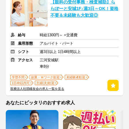
【眼科の受付事務・検査補助】ら
らぽーと安城1F♪週3日～OK！資格
不要＆未経験も大歓迎◎
給与
時給1300円～ +交通費
雇用形態
アルバイト・パート
シフト
週3日以上 1日4時間以上
アクセス
三河安城駅
車8分
学歴不問
副業・Ｗワーク歓迎
未経験者歓迎
1日4h以内可
主婦(夫)歓迎
医療法人社団瞳友会の求人一覧を見る
あなたにピッタリのおすすめ求人