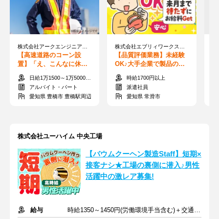
株式会社アークエンジニアリング【01】 ※勤務地：豊橋市 ※2026年2月オープン
株式会社エブリィワークス ※勤務地：常滑市港町
【高速道路のコーン設
【品質評価業務】未経験
【
置】「え、こんなに休憩
OK♪大手企業で製品の評
ー
して給料出るの？」警備
価及び設計業務◎土日休
搬
日給1万1500～1万5000円＋交通費
時給1700円以上
のイメージ変わります
み♪週払いOK
い
アルバイト・パート
派遣社員
愛知県 豊橋市 豊橋駅周辺
愛知県 常滑市
株式会社ユーハイム 中央工場
【バウムクーヘン製造Staff】短期×
接客ナシ★工場の裏側に潜入♪男性
活躍中の激レア募集!
給与
時給1350～1450円(労働環境手当含む)＋交通費規定支給