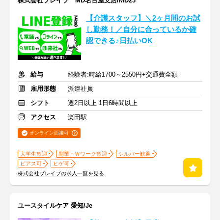
株式会社ブレイブ MD名古屋支店/MD23
【介護スタッフ】＼2ヶ月間のお試
し勤務！／自分に合っているか確
認できる♪日払いOK
給与
経験者:時給1700～2550円+交通費全額
雇用形態
派遣社員
シフト
週2日以上 1日6時間以上
アクセス
楽田駅
オンライン面接可
大学生歓迎
副業・Ｗワーク歓迎
シルバー歓迎
ピアス可
ヒゲ可
株式会社ブレイブの求人一覧を見る
ユースタイルケア 愛知/Je