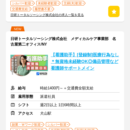
シルバー歓迎
未経験者歓迎
主婦(夫)歓迎
交通費支給
履歴書不要
日研トータルソーシング株式会社の求人一覧を見る
NEW
日研トータルソーシング株式会社 メディカルケア事業部 名
古屋第二オフィス/NY
【看護助手】[登録制]医療行為なし
＊無資格未経験OK◎備品管理など
看護師サポートメイン
給与
時給1400円～＋交通費全額支給
雇用形態
派遣社員
シフト
週2日以上 1日6時間以上
アクセス
犬山駅
副業・Ｗワーク歓迎
シルバー歓迎