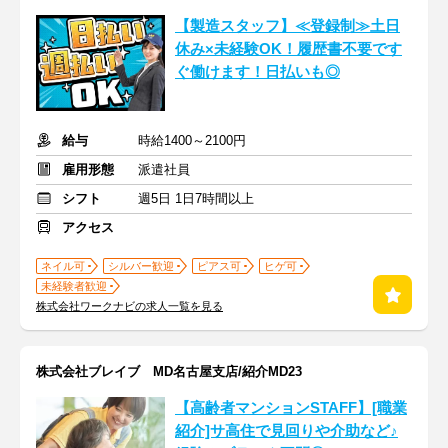
【製造スタッフ】≪登録制≫土日
休み×未経験OK！履歴書不要です
ぐ働けます！日払いも◎
給与
時給1400～2100円
雇用形態
派遣社員
シフト
週5日 1日7時間以上
アクセス
ネイル可
シルバー歓迎
ピアス可
ヒゲ可
未経験者歓迎
株式会社ワークナビの求人一覧を見る
株式会社ブレイブ MD名古屋支店/紹介MD23
【高齢者マンションSTAFF】[職業
紹介]サ高住で見回りや介助など♪