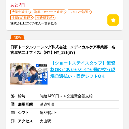
2
あと
日
大学生歓迎
副業・Ｗワーク歓迎
シルバー歓迎
主婦(夫)歓迎
交通費支給
株式会社LEOCの求人一覧を見る
NEW
日研トータルソーシング株式会社 メディカルケア事業部 名
古屋第二オフィス/【NY】NY_391(SY)
【ショートステイスタッフ】無資
格OK♪"ありがとう"が飛び交う現
場◎週払い・固定シフトOK
給与
時給1450円～＋交通費全額支給
雇用形態
派遣社員
シフト
週3日以上
アクセス
犬山駅