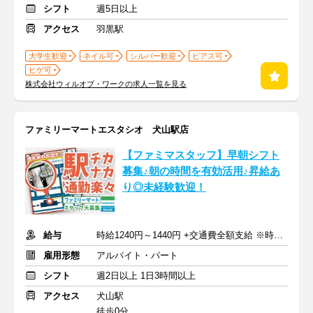
シフト
週5日以上
アクセス
羽黒駅
大学生歓迎
ネイル可
シルバー歓迎
ピアス可
ヒゲ可
株式会社ウィルオブ・ワークの求人一覧を見る
ファミリーマートエスタシオ 犬山駅店
【ファミマスタッフ】早朝シフト
募集♪朝の時間を有効活用♪昇給あ
り◎未経験歓迎！
給与
時給1240円～1440円 +交通費全額支給 ※時間帯手当含む
雇用形態
アルバイト・パート
シフト
週2日以上 1日3時間以上
アクセス
犬山駅
徒歩0分