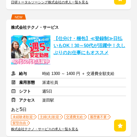
日研トータルソーシング株式会社の求人一覧を見る
NEW
株式会社テクノ・サービス
【仕分け・梱包】≪登録制≫日払
いもOK！30～50代が活躍中！久し
ぶりのお仕事にもオススメ
給与
時給 1300 ～ 1400 円 ＋ 交通費全額支給
雇用形態
派遣社員
シフト
週5日
アクセス
楽田駅
5
あと
日
未経験者歓迎
主婦(夫)歓迎
交通費支給
履歴書不要
髪型自由
株式会社テクノ・サービスの求人一覧を見る