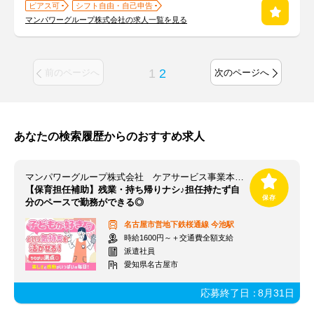
ピアス可
シフト自由・自己申告
マンパワーグループ株式会社の求人一覧を見る
1
2
前のページへ
次のページへ
あなたの検索履歴からのおすすめ求人
マンパワーグループ株式会社 ケアサービス事業本部 名古屋保育/1009997
【保育担任補助】残業・持ち帰りナシ♪担任持たず自
分のペースで勤務ができる◎
名古屋市営地下鉄桜通線
今池駅
時給1600円～＋交通費全額支給
派遣社員
愛知県名古屋市
応募終了日：
8月31日