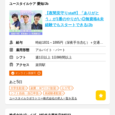
ユースタイルケア 愛知/Jb
【夜間見守りstaff】「ありがと
う」が1番のやりがい◎無資格&未
経験でもスタートできる/Jb
給与
時給1831～1895円（深夜手当含む）＋交通費支給
雇用形態
アルバイト・パート
シフト
週1日以上 1日8時間以上
アクセス
楽田駅
オンライン面接可
5
あと
日
大学生歓迎
副業・Ｗワーク歓迎
ヒゲ可
シフト自由・自己申告
未経験者歓迎
ユースタイルラボラトリー株式会社の求人一覧を見る