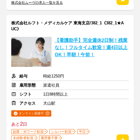
株式会社ムーヴの求人一覧を見る
株式会社ルフト・メディカルケア 東海支店/382_1《382_1★A
UC》
【看護助手】完全週休2日制！残業
なし！フルタイム歓迎！週4日以上
OK！早朝！午前！
給与
時給1250円
雇用形態
派遣社員
シフト
1日8時間以上
アクセス
犬山駅
オンライン面接可
2
あと
日
副業・Ｗワーク歓迎
シルバー歓迎
平日
未経験者歓迎
履歴書不要