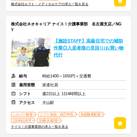
株式会社ルフト・メディカルケアの求人一覧を見る
株式会社ネオキャリア ナイス！介護事業部 名古屋支店／NG
Y
【施設STAFF】高級住宅での補助
作業◎入居者様の見回り/お買い物
代行
給与
時給1400～1650円＋交通費
雇用形態
派遣社員
シフト
週2日以上 1日4時間以上
アクセス
犬山駅
シルバー歓迎
シフト自由・自己申告
未経験者歓迎
1日4h以内可
主婦(夫)歓迎
ナイス！介護事業部の求人一覧を見る