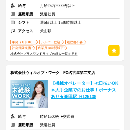
給与
月給25万2000円以上
雇用形態
派遣社員
シフト
週5日以上 1日8時間以上
アクセス
犬山駅
単発（1日OK）
シルバー歓迎
履歴書不要
社会保険完備
残業月10時間以下
株式会社プラスワンドライブの求人一覧を見る
株式会社ウィルオブ・ワーク FO名古屋第二支店
【機械オペレーター】≪日払いOK
≫大手企業でのお仕事！ボーナス
あり★楽田駅_H125138
給与
時給1500円 +交通費
雇用形態
派遣社員