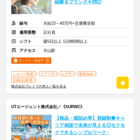
経験＆ブランク不問◎
給与
月給23～40万円+交通費全額
雇用形態
正社員
シフト
週5日以上 1日8時間以上
アクセス
犬山駅
オンライン面接可
シルバー歓迎
ピアス可
ヒゲ可
髪色自由
主婦(夫)歓迎
株式会社ブレイブの求人一覧を見る
UTエージェント株式会社／《SURWC》
【検品・箱詰め等】登録制◆キャ
リア相談で未来が見える◎モクモ
クできるシンプルワーク♪