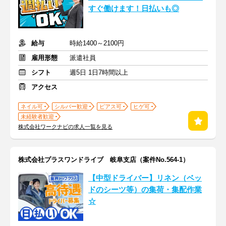
すぐ働けます！日払いも◎
給与
時給1400～2100円
雇用形態
派遣社員
シフト
週5日 1日7時間以上
アクセス
ネイル可
シルバー歓迎
ピアス可
ヒゲ可
未経験者歓迎
株式会社ワークナビの求人一覧を見る
株式会社プラスワンドライブ 岐阜支店（案件No.564-1）
【中型ドライバー】リネン（ベッ
ドのシーツ等）の集荷・集配作業
☆