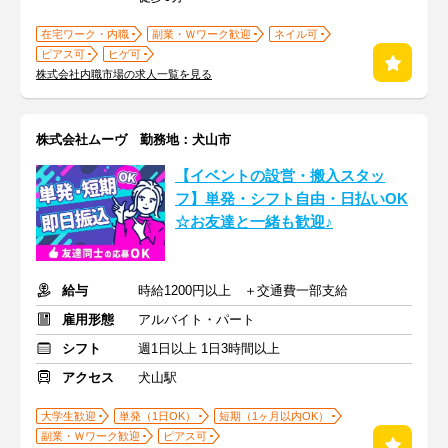
在宅ワーク・内職
副業・Ｗワーク歓迎
ネイル可
ピアス可
ヒゲ可
株式会社内職市場の求人一覧を見る
株式会社ムーヴ 勤務地：犬山市
【イベントの設営・搬入スタッ
フ】単発・シフト自由・日払いOK
☆お友達と一緒も歓迎♪
給与
時給1200円以上 ＋交通費一部支給
雇用形態
アルバイト・パート
シフト
週1日以上 1日3時間以上
アクセス
犬山駅
大学生歓迎
単発（1日OK）
短期（1ヶ月以内OK）
副業・Ｗワーク歓迎
ピアス可