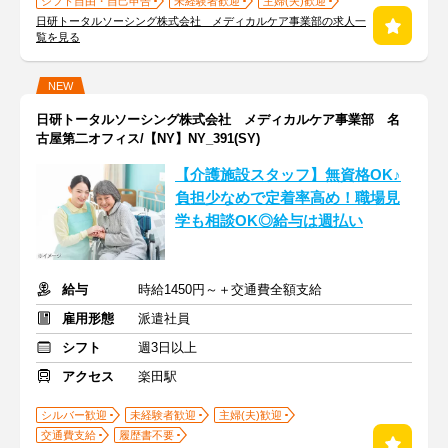
シフト自由・自己申告
未経験者歓迎
主婦(夫)歓迎
日研トータルソーシング株式会社 メディカルケア事業部の求人一
覧を見る
NEW
日研トータルソーシング株式会社 メディカルケア事業部 名
古屋第二オフィス/【NY】NY_391(SY)
【介護施設スタッフ】無資格OK♪
負担少なめで定着率高め！職場見
学も相談OK◎給与は週払い
給与
時給1450円～＋交通費全額支給
雇用形態
派遣社員
シフト
週3日以上
アクセス
楽田駅
シルバー歓迎
未経験者歓迎
主婦(夫)歓迎
交通費支給
履歴書不要