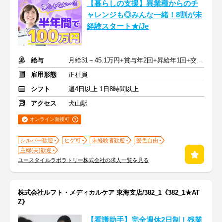
【暮らしの支援】異業種からのチ
ャレンジも◎みんな一緒！8割が未
経験スタート★/Je
給与
月給31～45.1万円+賞与年2回+昇給年1回+交通費全額
雇用形態
正社員
シフト
週4日以上 1日8時間以上
アクセス
犬山駅
オンライン面接可
シルバー歓迎
ヒゲ可
未経験者歓迎
髪色自由
主婦(夫)歓迎
ユースタイルラボラトリー株式会社の求人一覧を見る
株式会社ルフト・メディカルケア 東海支店/382_1《382_1★AT
Z》
【看護助手】完全週休2日制！残業