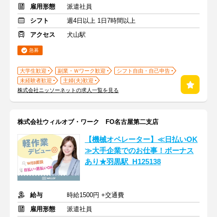
雇用形態
派遣社員
シフト
週4日以上 1日7時間以上
アクセス
犬山駅
急募
大学生歓迎
副業・Ｗワーク歓迎
シフト自由・自己申告
未経験者歓迎
主婦(夫)歓迎
株式会社ニッソーネットの求人一覧を見る
株式会社ウィルオブ・ワーク FO名古屋第二支店
【機械オペレーター】≪日払いOK
≫大手企業でのお仕事！ボーナス
あり★羽黒駅_H125138
給与
時給1500円 +交通費
雇用形態
派遣社員