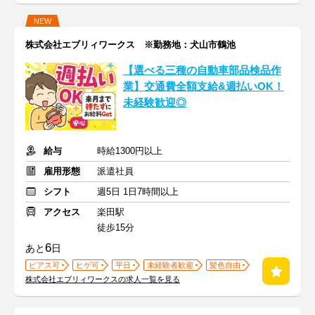
NEW
株式会社エブリィワークス ※勤務地：犬山市鶴池
【選べる三種の自動車部品検品作
業】交通費全額支給&週払いOK！
未経験歓迎◎
給与
時給1300円以上
雇用形態
派遣社員
シフト
週5日 1日7時間以上
アクセス
楽田駅
徒歩15分
6
あと
日
ピアス可
ヒゲ可
平日
未経験者歓迎
髪色自由
株式会社エブリィワークスの求人一覧を見る