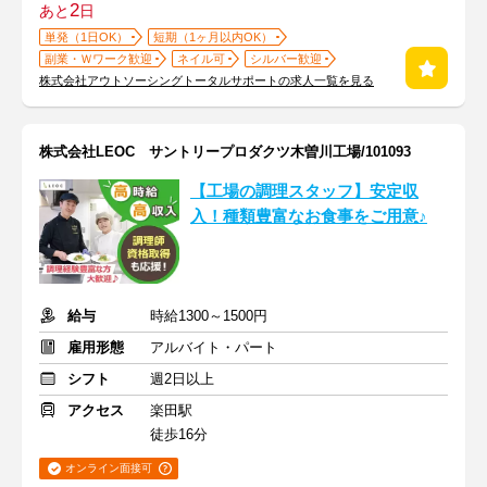
2
あと
日
単発（1日OK）
短期（1ヶ月以内OK）
副業・Ｗワーク歓迎
ネイル可
シルバー歓迎
株式会社アウトソーシングトータルサポートの求人一覧を見る
株式会社LEOC サントリープロダクツ木曽川工場/101093
【工場の調理スタッフ】安定収
入！種類豊富なお食事をご用意♪
給与
時給1300～1500円
雇用形態
アルバイト・パート
シフト
週2日以上
アクセス
楽田駅
徒歩16分
オンライン面接可