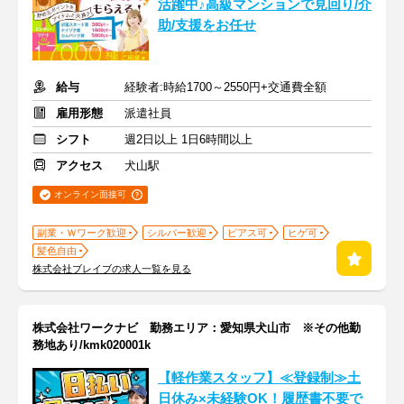
活躍中♪高級マンションで見回り/介
助/支援をお任せ
給与
経験者:時給1700～2550円+交通費全額
雇用形態
派遣社員
シフト
週2日以上 1日6時間以上
アクセス
犬山駅
オンライン面接可
副業・Ｗワーク歓迎
シルバー歓迎
ピアス可
ヒゲ可
髪色自由
株式会社ブレイブの求人一覧を見る
株式会社ワークナビ 勤務エリア：愛知県犬山市 ※その他勤
務地あり/kmk020001k
【軽作業スタッフ】≪登録制≫土
日休み×未経験OK！履歴書不要で