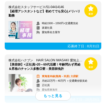
株式会社スタッフサービス/51-04414146
【経理アシスタントなど】初めてでも安心|メリハリ
勤務
時給1500～1550円+交通費支給
派遣社員
愛知県名古屋市
応募終了日：
8月31日
株式会社ハクブン HAIR SALON IWASAKI 愛知上野台店
【美容師】<正社員>20～60代活躍！年齢問わず昇給
＆昇格のチャンス多数◎要：美容師免許
東海道本線(熱海－米原)
大府駅
月給22万円～40万円 ＋交通費全額支給
正社員
愛知県東海市
応募終了日：
10月29日