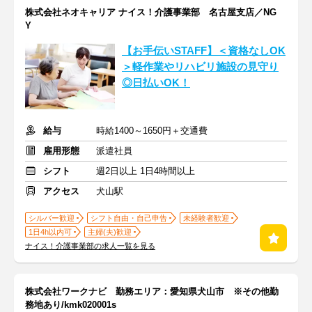
株式会社ネオキャリア ナイス！介護事業部 名古屋支店／NG
Y
【お手伝いSTAFF】＜資格なしOK
＞軽作業やリハビリ施設の見守り
◎日払いOK！
給与
時給1400～1650円＋交通費
雇用形態
派遣社員
シフト
週2日以上 1日4時間以上
アクセス
犬山駅
シルバー歓迎
シフト自由・自己申告
未経験者歓迎
1日4h以内可
主婦(夫)歓迎
ナイス！介護事業部の求人一覧を見る
株式会社ワークナビ 勤務エリア：愛知県犬山市 ※その他勤
務地あり/kmk020001s