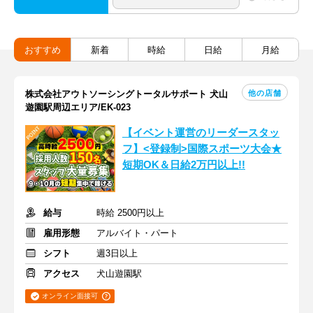
おすすめ
新着
時給
日給
月給
他の店舗
株式会社アウトソーシングトータルサポート 犬山
遊園駅周辺エリア/EK-023
【イベント運営のリーダースタッ
フ】<登録制>国際スポーツ大会★
短期OK＆日給2万円以上!!
給与
時給 2500円以上
雇用形態
アルバイト・パート
シフト
週3日以上
アクセス
犬山遊園駅
オンライン面接可