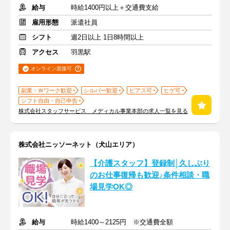
給与
時給1400円以上＋交通費支給
雇用形態
派遣社員
シフト
週2日以上 1日8時間以上
アクセス
羽黒駅
オンライン面接可
副業・Ｗワーク歓迎
シルバー歓迎
ピアス可
ヒゲ可
シフト自由・自己申告
株式会社スタッフサービス メディカル事業本部の求人一覧を見る
株式会社ニッソーネット（犬山エリア）
【介護スタッフ】登録制│久しぶり
のお仕事復帰も歓迎♪条件相談・職
場見学OK◎
給与
時給1400～2125円 ※交通費全額