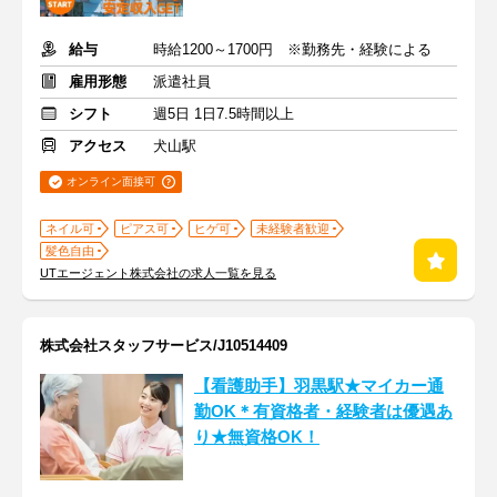
給与
時給1200～1700円 ※勤務先・経験による
雇用形態
派遣社員
シフト
週5日 1日7.5時間以上
アクセス
犬山駅
オンライン面接可
ネイル可
ピアス可
ヒゲ可
未経験者歓迎
髪色自由
UTエージェント株式会社の求人一覧を見る
株式会社スタッフサービス/J10514409
【看護助手】羽黒駅★マイカー通
勤OK＊有資格者・経験者は優遇あ
り★無資格OK！