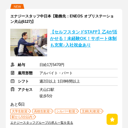
NEW
エナジースタッフ中日本【勤務先：ENEOS オブリステーショ
ン犬山(6127)】
【セルフスタンドSTAFF】乙4が活
かせる！未経験OK！サポート体制
も充実♪入社祝金あり
給与
日給1万5470円
雇用形態
アルバイト・パート
シフト
週2日以上 1日8時間以上
アクセス
犬山口駅
徒歩5分
6
あと
日
大学生歓迎
高校生歓迎
シルバー歓迎
主婦(夫)歓迎
駅から5分以内
エナジースタッフグループの求人一覧を見る