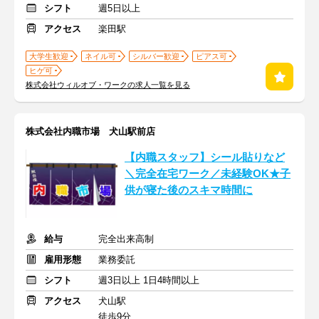
シフト
週5日以上
アクセス
楽田駅
大学生歓迎
ネイル可
シルバー歓迎
ピアス可
ヒゲ可
株式会社ウィルオブ・ワークの求人一覧を見る
株式会社内職市場 犬山駅前店
【内職スタッフ】シール貼りなど
＼完全在宅ワーク／未経験OK★子
供が寝た後のスキマ時間に
給与
完全出来高制
雇用形態
業務委託
シフト
週3日以上 1日4時間以上
アクセス
犬山駅
徒歩9分