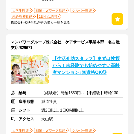
大学生歓迎
副業・Ｗワーク歓迎
シルバー歓迎
未経験者歓迎
1日4h以内可
株式会社名鉄生活創研の求人一覧を見る
マンパワーグループ株式会社 ケアサービス事業本部 名古屋
支店/829671
【生活介助スタッフ】まずは挨拶
から！未経験でも始めやすい高齢
者マンション♪無資格OK◎
給与
【経験者】時給1550円～【未経験】時給1300円～ ※交通費全額
雇用形態
派遣社員
シフト
週2日以上 1日6時間以上
アクセス
犬山駅
大学生歓迎
副業・Ｗワーク歓迎
シルバー歓迎