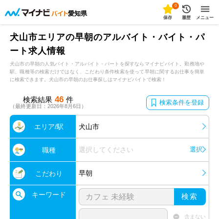
0
愛知県
保存
履歴
メニュー
犬山市エリアの早朝のアルバイト・バイト・パ
ート求人情報
犬山市の早朝の人気バイト・アルバイト・パートを探すならマイナビバイト。勤務地や
駅、職種等の検索だけではなく、こだわり条件検索を使って早朝に関するお仕事を簡単
に検索できます。犬山市の早朝のお仕事探しはマイナビバイトで検索！
46
検索結果
件
検索条件を登録
（最終更新日：2026年8月6日）
エリア/駅
犬山市
選択してください
選択
職種
早朝
こだわり
キーワード
検索
含まない