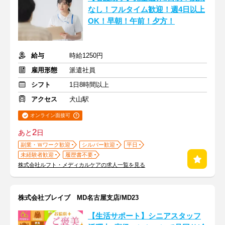
なし！フルタイム歓迎！週4日以上
OK！早朝！午前！夕方！
給与
時給1250円
雇用形態
派遣社員
シフト
1日8時間以上
アクセス
犬山駅
オンライン面接可
2
あと
日
副業・Ｗワーク歓迎
シルバー歓迎
平日
未経験者歓迎
履歴書不要
株式会社ルフト・メディカルケアの求人一覧を見る
株式会社ブレイブ MD名古屋支店/MD23
【生活サポート】シニアスタッフ