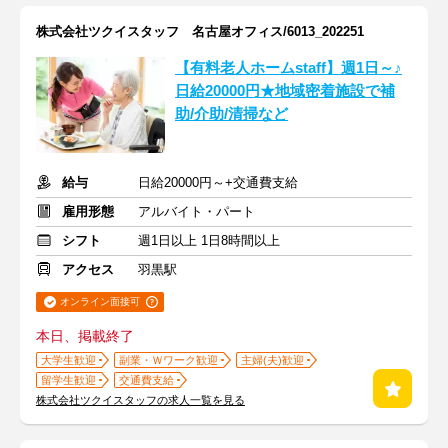
株式会社ツクイスタッフ 名古屋オフィス/6013_202251
【有料老人ホームstaff】週1日～♪
日給20000円★地域密着施設で補
助/介助/清掃など
給与
日給20000円～+交通費支給
雇用形態
アルバイト・パート
シフト
週1日以上 1日8時間以上
アクセス
羽黒駅
オンライン面接可
本日、掲載終了
大学生歓迎
副業・Ｗワーク歓迎
主婦(夫)歓迎
留学生歓迎
交通費支給
株式会社ツクイスタッフの求人一覧を見る