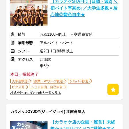
【カラオケSTAFF】[日勤・週2] ＼
初バイト率高め♪／大学生多数＝居
心地◎髪色自由★
給与
時給1160円以上 ＋交通費支給
雇用形態
アルバイト・パート
シフト
週2日 1日3時間以上
アクセス
江南駅
車6分
本日、掲載終了
大学生歓迎
副業・Ｗワーク歓迎
シルバー歓迎
ピアス可
シフト自由・自己申告
株式会社コシダカの求人一覧を見る
カラオケJOYJOY(ジョイジョイ) 江南高屋店
【カラオケ店の企画・運営】未経
験から"お店づくり"に挑戦★アイ