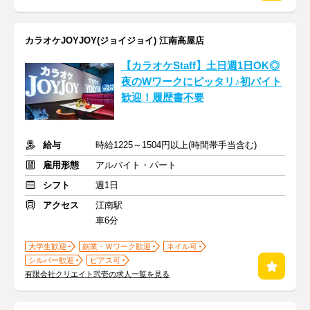
カラオケJOYJOY(ジョイジョイ) 江南高屋店
【カラオケStaff】土日週1日OK◎
夜のWワークにピッタリ♪初バイト
歓迎！履歴書不要
給与
時給1225～1504円以上(時間帯手当含む)
雇用形態
アルバイト・パート
シフト
週1日
アクセス
江南駅
車6分
大学生歓迎
副業・Ｗワーク歓迎
ネイル可
シルバー歓迎
ピアス可
有限会社クリエイト弐壱の求人一覧を見る