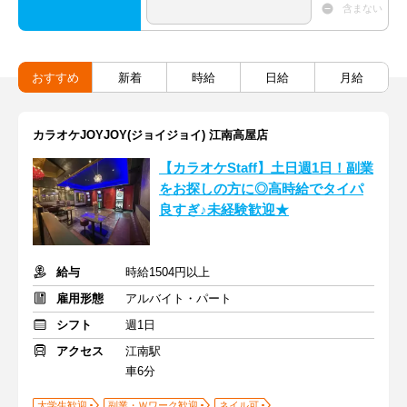
含まない
おすすめ
新着
時給
日給
月給
カラオケJOYJOY(ジョイジョイ) 江南高屋店
【カラオケStaff】土日週1日！副業
をお探しの方に◎高時給でタイパ
良すぎ♪未経験歓迎★
給与
時給1504円以上
雇用形態
アルバイト・パート
シフト
週1日
アクセス
江南駅
車6分
大学生歓迎
副業・Ｗワーク歓迎
ネイル可