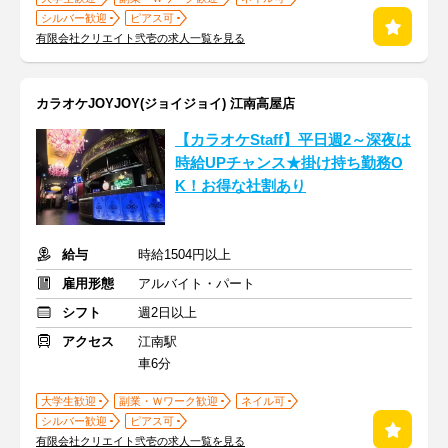
シルバー歓迎
ピアス可
有限会社クリエイト弐壱の求人一覧を見る
カラオケJOYJOY(ジョイジョイ) 江南高屋店
【カラオケStaff】平日週2～深夜は
時給UPチャンス★掛け持ち勤務O
K！お得な社割あり
給与
時給1504円以上
雇用形態
アルバイト・パート
シフト
週2日以上
アクセス
江南駅
車6分
大学生歓迎
副業・Ｗワーク歓迎
ネイル可
シルバー歓迎
ピアス可
有限会社クリエイト弐壱の求人一覧を見る