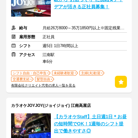
デアが活きる正社員募集！
給与
月給26万8000～35万1850円以上※固定残業代含む
雇用形態
正社員
シフト
週5日 1日7時間以上
アクセス
江南駅
車6分
シフト自由・自己申告
未経験者歓迎
主婦(夫)歓迎
交通費支給
髪型自由
有限会社クリエイト弐壱の求人一覧を見る
カラオケJOYJOY(ジョイジョイ) 江南高屋店
【カラオケStaff】土日週1日＊お昼
の短時間でOK！1週毎のシフト提
出で働きやすさ◎