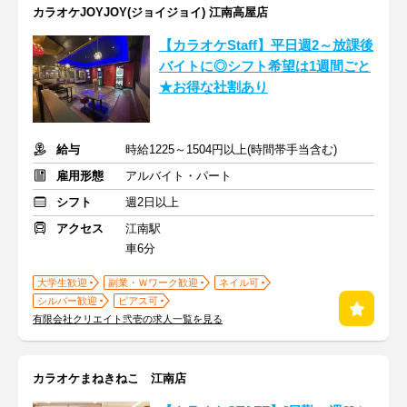
カラオケJOYJOY(ジョイジョイ) 江南高屋店
【カラオケStaff】平日週2～放課後
バイトに◎シフト希望は1週間ごと
★お得な社割あり
給与
時給1225～1504円以上(時間帯手当含む)
雇用形態
アルバイト・パート
シフト
週2日以上
アクセス
江南駅
車6分
大学生歓迎
副業・Ｗワーク歓迎
ネイル可
シルバー歓迎
ピアス可
有限会社クリエイト弐壱の求人一覧を見る
カラオケまねきねこ 江南店