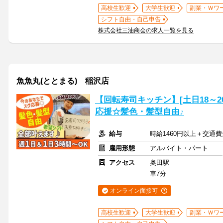
高校生歓迎
大学生歓迎
副業・Ｗワ
シフト自由・自己申告
株式会社三油商会の求人一覧を見る
魚魚丸(ととまる) 稲沢店
【回転寿司キッチン】[土日18～
応援☆髪色・髪型自由♪
給与
時給1460円以上＋交通
雇用形態
アルバイト・パート
アクセス
奥田駅
車7分
オンライン面接可
高校生歓迎
大学生歓迎
副業・Ｗワ