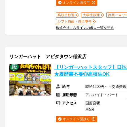
オンライン面接可
高校生歓迎
大学生歓迎
副業・Ｗワ
シフト自由・自己申告
株式会社コムラインの求人一覧を見る
リンガーハット アピタタウン稲沢店
【リンガーハットスタッフ】日払い
★履歴書不要◎高校生OK
給与
時給1200円～＋交通費
雇用形態
アルバイト・パート
アクセス
国府宮駅
車5分
オンライン面接可