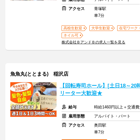
アクセス
青塚駅
車7分
高校生歓迎
大学生歓迎
在宅ワーク
ネイル可
株式会社ＢアンドＢの求人一覧を見る
魚魚丸(ととまる) 稲沢店
【回転寿司ホール】[土日18～2
リーター大歓迎★
給与
時給1460円以上＋交通
雇用形態
アルバイト・パート
アクセス
奥田駅
車7分