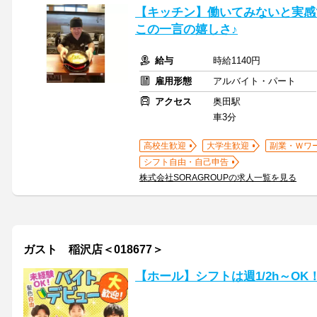
【キッチン】働いてみないと実感
この一言の嬉しさ♪
給与
時給1140円
雇用形態
アルバイト・パート
アクセス
奥田駅
車3分
高校生歓迎
大学生歓迎
副業・Ｗワ
シフト自由・自己申告
株式会社SORAGROUPの求人一覧を見る
ガスト 稲沢店＜018677＞
【ホール】シフトは週1/2h～O