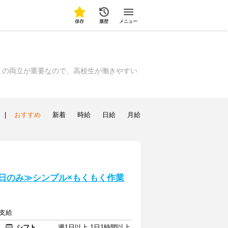
保存
履歴
メニュー
との両立が重要なので、高校生が働きやすい
|
おすすめ
新着
時給
日給
月給
/平日のみ≫シンプル×もくもく作業
定支給
シフト
週1日以上 1日1時間以上