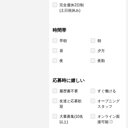
完全週休2日制
(土日祝休み)
時間帯
早朝
朝
昼
夕方
夜
夜勤
応募時に嬉しい
履歴書不要
すぐ働ける
友達と応募歓
オープニング
迎
スタッフ
大量募集(10名
オンライン面
以上)
接可能