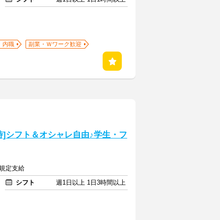
・内職
副業・Ｗワーク歓迎
0時]シフト＆オシャレ自由♪学生・フ
費規定支給
シフト
週1日以上 1日3時間以上