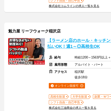
シフト自由・自己申告
株式会社コムラインの求人一覧を見る
魁力屋 リーフウォーク稲沢店
【ラーメン店のホール・キッチン】
払いOK！週1～◎高校生OK
給与
時給1200～1563円以
雇用形態
アルバイト・パート
アクセス
稲沢駅
徒歩18分
オンライン面接可
高校生歓迎
大学生歓迎
副業・Ｗワ
シフト自由・自己申告
株式会社三油商会の求人一覧を見る