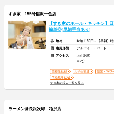
すき家 155号稲沢一色店
【すき家のホール・キッチン】日
簡単◎[早朝手当あり]
給与
時給1150円～【早朝】時
雇用形態
アルバイト・パート
アクセス
上丸渕駅
車2分
高校生歓迎
大学生歓迎
副業・Ｗワ
未経験者歓迎
すき家の求人一覧を見る
ラーメン番長銀次郎 稲沢店