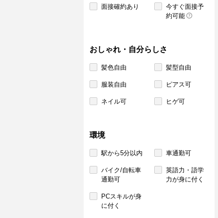
面接確約あり
今すぐ面接予
約可能
おしゃれ・自分らしさ
髪色自由
髪型自由
服装自由
ピアス可
ネイル可
ヒゲ可
環境
駅から5分以内
車通勤可
バイク/自転車
英語力・語学
通勤可
力が身に付く
PCスキルが身
に付く