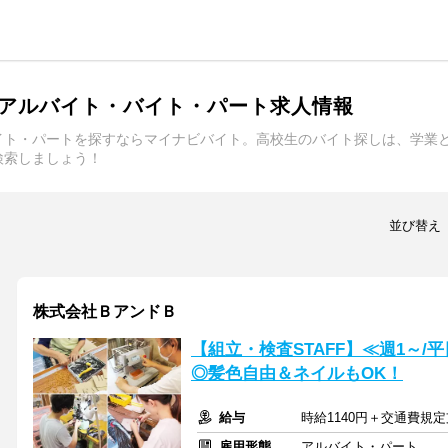
アルバイト・バイト・パート求人情報
イト・パートを探すならマイナビバイト。高校生のバイト探しは、学業
検索しましょう！
並び替え
株式会社ＢアンドＢ
【組立・検査STAFF】≪週1～
◎髪色自由＆ネイルもOK！
給与
時給1140円＋交通費規
雇用形態
アルバイト・パート