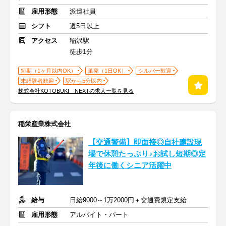
雇用形態
派遣社員
シフト
週5日以上
アクセス
稲沢駅
徒歩1分
短期（1ヶ月以内OK）
単発（1日OK）
シルバー歓迎
未経験者歓迎
駅から5分以内
株式会社KOTOBUKI NEXTの求人一覧を見る
稲栄産業株式会社
【交通警備】即面接◎自社建設現
場で休憩たっぷり♪お試し短期◎定
年後に働くシニア活躍中
給与
日給9000～1万2000円＋交通費規定支給
雇用形態
アルバイト・パート