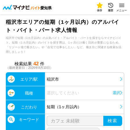
愛知県
保存
履歴
メニュー
稲沢市エリアの短期（1ヶ月以内）のアルバイ
ト・バイト・パート求人情報
稲沢市で短期（1カ月以内）の人気バイト・アルバイト・パートを探すならマイナビバイ
ト。短期（1カ月以内）のバイトを探す際は、1ヶ月だけ働く目的が重要になるため、
「リゾート地で働きたい」や「在宅で仕事をしたい」など、働き方に関連する検索を活
用しましょう！
42
検索結果
件
（最終更新日：2026年8月10日）
エリア/駅
稲沢市
選択してください
選択
職種
短期（1ヶ月以内）
こだわり
キーワード
検索