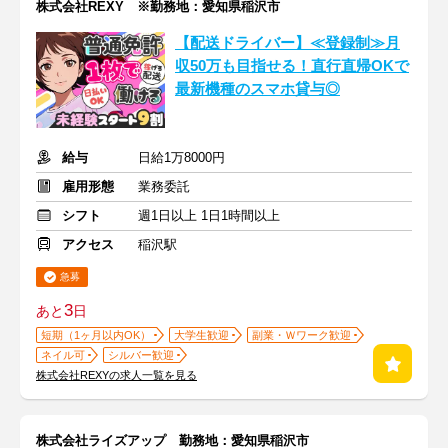
株式会社REXY ※勤務地：愛知県稲沢市
【配送ドライバー】≪登録制≫月
収50万も目指せる！直行直帰OKで
最新機種のスマホ貸与◎
給与
日給1万8000円
雇用形態
業務委託
シフト
週1日以上 1日1時間以上
アクセス
稲沢駅
急募
3
あと
日
短期（1ヶ月以内OK）
大学生歓迎
副業・Ｗワーク歓迎
ネイル可
シルバー歓迎
株式会社REXYの求人一覧を見る
株式会社ライズアップ 勤務地：愛知県稲沢市