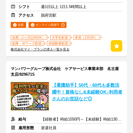
シフト
週1日以上 1日1.5時間以上
アクセス
国府宮駅
急募
オンライン面接可
短期（1ヶ月以内OK）
大学生歓迎
単発（1日OK）
副業・Ｗワーク歓迎
未経験者歓迎
株式会社マイ・プランの求人一覧を見る
マンパワーグループ株式会社 ケアサービス事業本部 名古屋
支店/829671S
【看護助手】50代・60代も多数活
躍中！資格なし&未経験OK♪利用者
さんのお世話など◎
給与
【経験者】時給1550円～【未経験】時給1300円～ ※交通費全額
雇用形態
派遣社員