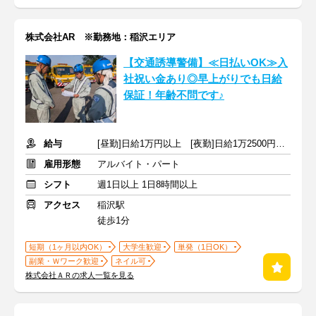
株式会社AR ※勤務地：稲沢エリア
【交通誘導警備】≪日払いOK≫入
社祝い金あり◎早上がりでも日給
保証！年齢不問です♪
給与
[昼勤]日給1万円以上 [夜勤]日給1万2500円以上
雇用形態
アルバイト・パート
シフト
週1日以上 1日8時間以上
アクセス
稲沢駅
徒歩1分
短期（1ヶ月以内OK）
大学生歓迎
単発（1日OK）
副業・Ｗワーク歓迎
ネイル可
株式会社ＡＲの求人一覧を見る