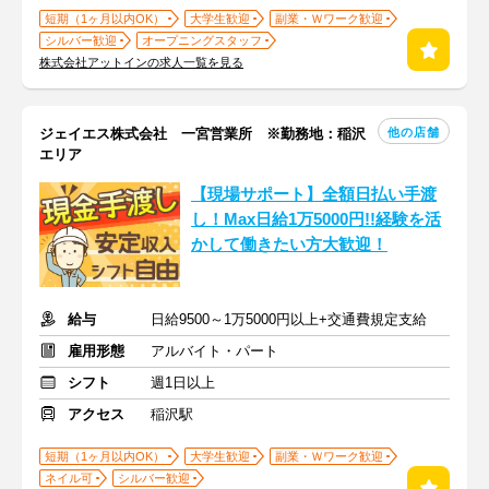
短期（1ヶ月以内OK）
大学生歓迎
副業・Ｗワーク歓迎
シルバー歓迎
オープニングスタッフ
株式会社アットインの求人一覧を見る
他の店舗
ジェイエス株式会社 一宮営業所 ※勤務地：稲沢
エリア
【現場サポート】全額日払い手渡
し！Max日給1万5000円!!経験を活
かして働きたい方大歓迎！
給与
日給9500～1万5000円以上+交通費規定支給
雇用形態
アルバイト・パート
シフト
週1日以上
アクセス
稲沢駅
短期（1ヶ月以内OK）
大学生歓迎
副業・Ｗワーク歓迎
ネイル可
シルバー歓迎