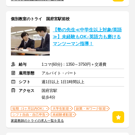
個別教室のトライ 国府宮駅前校
【塾の先生≪中学生以上対象/英語
≫】未経験もOK♪英語力も磨ける
マンツーマン指導！
給与
1コマ(60分)：1350～3750円＋交通費
雇用形態
アルバイト・パート
シフト
週1日以上 1日1時間以上
アクセス
国府宮駅
徒歩4分
短期（1ヶ月以内OK）
大学生歓迎
副業・Ｗワーク歓迎
シフト自由・自己申告
未経験者歓迎
家庭教師のトライの求人一覧を見る