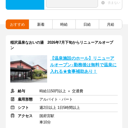
含まない
おすすめ
新着
時給
日給
月給
稲沢温泉なおいの湯 2026年7月下旬からリニューアルオープ
ン
【温泉施設のホール】リニューア
ルオープン♪勤務後は無料で温泉に
入れる★食事補助あり！
給与
時給1150円以上 ＋ 交通費
雇用形態
アルバイト・パート
シフト
週2日以上 1日5時間以上
アクセス
国府宮駅
車10分