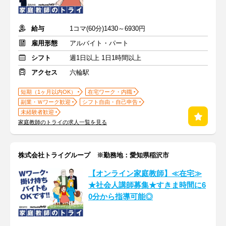
給与
1コマ(60分)1430～6930円
雇用形態
アルバイト・パート
シフト
週1日以上 1日1時間以上
アクセス
六輪駅
短期（1ヶ月以内OK）
在宅ワーク・内職
副業・Ｗワーク歓迎
シフト自由・自己申告
未経験者歓迎
家庭教師のトライの求人一覧を見る
株式会社トライグループ ※勤務地：愛知県稲沢市
【オンライン家庭教師】≪在宅≫
★社会人講師募集★すきま時間に6
0分から指導可能◎