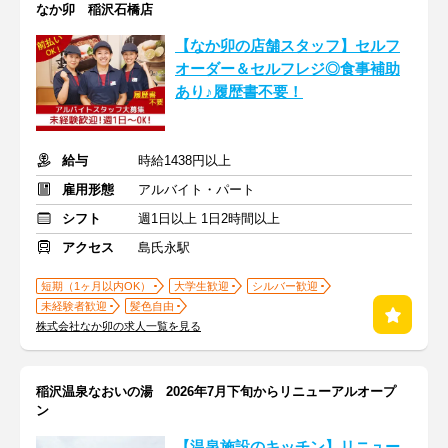
なか卯 稲沢石橋店
【なか卯の店舗スタッフ】セルフ
オーダー＆セルフレジ◎食事補助
あり♪履歴書不要！
給与
時給1438円以上
雇用形態
アルバイト・パート
シフト
週1日以上 1日2時間以上
アクセス
島氏永駅
短期（1ヶ月以内OK）
大学生歓迎
シルバー歓迎
未経験者歓迎
髪色自由
株式会社なか卯の求人一覧を見る
稲沢温泉なおいの湯 2026年7月下旬からリニューアルオープ
ン
【温泉施設のキッチン】リニュー