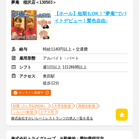
夢庵 稲沢店＜130503＞
【ホール】短期もOK！"夢庵"でバ
イトデビュー！髪色自由♪
給与
時給1140円以上＋交通費
雇用形態
アルバイト・パート
シフト
週1日以上 1日2時間以上
アクセス
奥田駅
徒歩12分
オンライン面接可
短期（1ヶ月以内OK）
大学生歓迎
高校生歓迎
シルバー歓迎
ピアス可
株式会社すかいらーくレストランツの求人一覧を見る
株式会社トライグループ ※勤務地：愛知県稲沢市