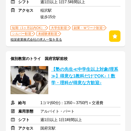
シフト
週1日以上 1日7.5時間以上
アクセス
稲沢駅
徒歩15分
短期（1ヶ月以内OK）
大学生歓迎
副業・Ｗワーク歓迎
シルバー歓迎
未経験者歓迎
稲栄産業株式会社の求人一覧を見る
個別教室のトライ 国府宮駅前校
【塾の先生≪中学生以上対象/理系
≫】得意な1教科だけでOK♪！数
学・理科が得意な方歓迎♪
給与
1コマ(60分)：1350～3750円＋交通費
雇用形態
アルバイト・パート
シフト
週1日以上 1日1時間以上
アクセス
国府宮駅