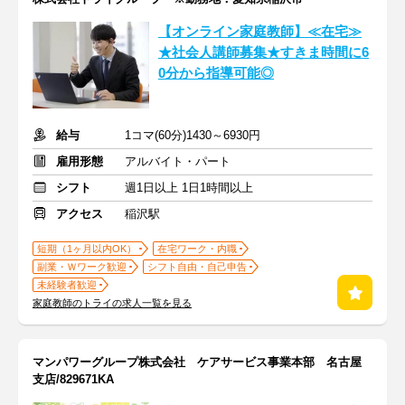
【オンライン家庭教師】≪在宅≫
★社会人講師募集★すきま時間に6
0分から指導可能◎
給与
1コマ(60分)1430～6930円
雇用形態
アルバイト・パート
シフト
週1日以上 1日1時間以上
アクセス
稲沢駅
短期（1ヶ月以内OK）
在宅ワーク・内職
副業・Ｗワーク歓迎
シフト自由・自己申告
未経験者歓迎
家庭教師のトライの求人一覧を見る
マンパワーグループ株式会社 ケアサービス事業本部 名古屋
支店/829671KA