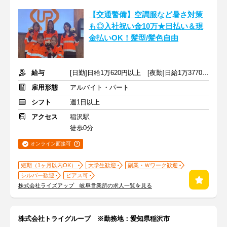
【交通警備】空調服など暑さ対策
も◎入社祝い金10万★日払い＆現
金払いOK！髪型/髪色自由
給与
[日勤]日給1万620円以上 [夜勤]日給1万3770円以上
雇用形態
アルバイト・パート
シフト
週1日以上
アクセス
稲沢駅
徒歩0分
オンライン面接可
短期（1ヶ月以内OK）
大学生歓迎
副業・Ｗワーク歓迎
シルバー歓迎
ピアス可
株式会社ライズアップ 岐阜営業所の求人一覧を見る
株式会社トライグループ ※勤務地：愛知県稲沢市