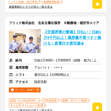
シフト自由・自己申告
未経験者歓迎
家庭教師のトライの求人一覧を見る
フリック株式会社 北名古屋出張所 ※勤務地：稲沢市エリア
【交通誘導の警備】日払い！日給1
万4千円以上！履歴書不要⇒すぐ働
ける！家電付き寮完備★
給与
日給1万4000～1万8000円（経験・能力による）
雇用形態
アルバイト・パート
シフト
週3日以上 1日8時間以上
アクセス
国府宮駅
オンライン面接可
短期（1ヶ月以内OK）
大学生歓迎
副業・Ｗワーク歓迎
ネイル可
シルバー歓迎
フリック株式会社の求人一覧を見る