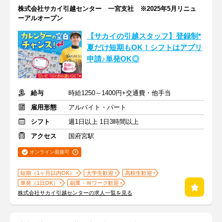
株式会社サカイ引越センター 一宮支社 ※2025年5月リニュ
ーアルオープン
【サカイの引越スタッフ】登録制*
夏だけ短期もOK！シフトはアプリ
申請♪単発OK◎
給与
時給1250～1400円+交通費・他手当
雇用形態
アルバイト・パート
シフト
週1日以上 1日3時間以上
アクセス
国府宮駅
オンライン面接可
短期（1ヶ月以内OK）
大学生歓迎
高校生歓迎
単発（1日OK）
副業・Ｗワーク歓迎
株式会社サカイ引越センターの求人一覧を見る