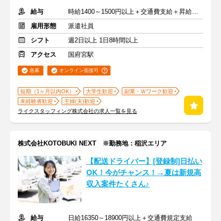
給与
時給1400～1500円以上＋交通費支給＋昇給あり
雇用形態
派遣社員
シフト
週2日以上 1日8時間以上
アクセス
国府宮駅
急募
オンライン面接可
短期（1ヶ月以内OK）
大学生歓迎
副業・Ｗワーク歓迎
未経験者歓迎
主婦(夫)歓迎
ライクスタッフィング株式会社の求人一覧を見る
株式会社KOTOBUKI NEXT ※勤務地：稲沢エリア
【配送ドライバー】[登録制]日払い
OK！今がチャンス！→夏は新規高
収入案件たくさん♪
給与
日給16350～18900円以上＋交通費規定支給