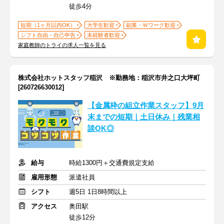
徒歩4分
短期（1ヶ月以内OK）
大学生歓迎
副業・Ｗワーク歓迎
シフト自由・自己申告
未経験者歓迎
家庭教師のトライの求人一覧を見る
株式会社ホットスタッフ稲沢 ※勤務地：稲沢市井之口大坪町
[260726630012]
【金属枠の組立作業スタッフ】9月
末までの短期｜土日休み｜残業相
談OK◎
給与
時給1300円＋交通費規定支給
雇用形態
派遣社員
シフト
週5日 1日8時間以上
アクセス
奥田駅
徒歩12分