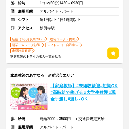
給与
1コマ(60分)1430～6930円
雇用形態
アルバイト・パート
シフト
週1日以上 1日1時間以上
アクセス
妙興寺駅
短期（1ヶ月以内OK）
在宅ワーク・内職
副業・Ｗワーク歓迎
シフト自由・自己申告
未経験者歓迎
家庭教師のトライの求人一覧を見る
家庭教師のあすなろ ※稲沢市エリア
【家庭教師】#未経験歓迎#短期OK
#高時給で稼げる #大学生歓迎 #現
金手渡し#週1～OK
給与
時給2000～3500円 ＋交通費規定支給
雇用形態
アルバイト・パート