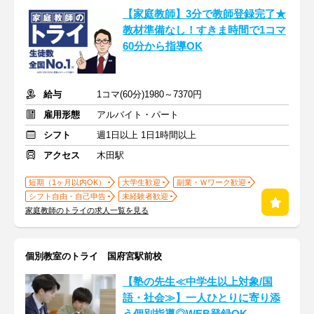
【家庭教師】3分で教師登録完了★
教材準備なし！すきま時間で1コマ
60分から指導OK
給与
1コマ(60分)1980～7370円
雇用形態
アルバイト・パート
シフト
週1日以上 1日1時間以上
アクセス
木田駅
短期（1ヶ月以内OK）
大学生歓迎
副業・Ｗワーク歓迎
シフト自由・自己申告
未経験者歓迎
家庭教師のトライの求人一覧を見る
個別教室のトライ 国府宮駅前校
【塾の先生≪中学生以上対象/国
語・社会≫】一人ひとりに寄り添