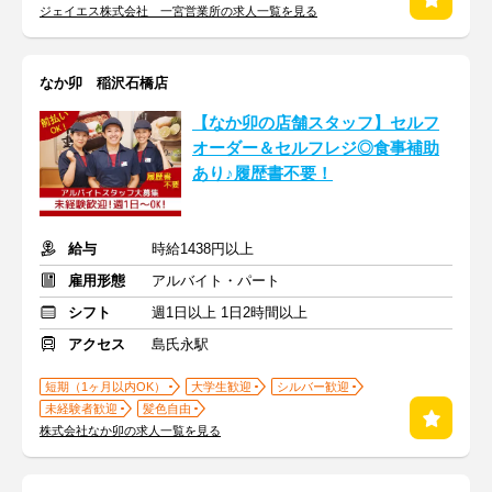
ジェイエス株式会社 一宮営業所の求人一覧を見る
なか卯 稲沢石橋店
【なか卯の店舗スタッフ】セルフ
オーダー＆セルフレジ◎食事補助
あり♪履歴書不要！
給与
時給1438円以上
雇用形態
アルバイト・パート
シフト
週1日以上 1日2時間以上
アクセス
島氏永駅
短期（1ヶ月以内OK）
大学生歓迎
シルバー歓迎
未経験者歓迎
髪色自由
株式会社なか卯の求人一覧を見る