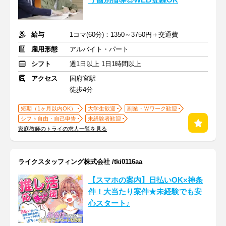
う個別指導◎WEB登録OK
給与
1コマ(60分)：1350～3750円＋交通費
雇用形態
アルバイト・パート
シフト
週1日以上 1日1時間以上
アクセス
国府宮駅
徒歩4分
短期（1ヶ月以内OK）
大学生歓迎
副業・Ｗワーク歓迎
シフト自由・自己申告
未経験者歓迎
家庭教師のトライの求人一覧を見る
ライクスタッフィング株式会社 /tki0116aa
【スマホの案内】日払いOK×神条
件！大当たり案件★未経験でも安
心スタート♪