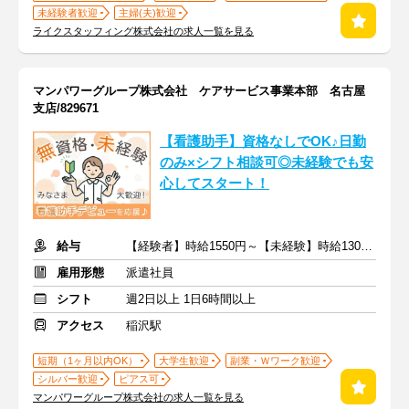
未経験者歓迎
主婦(夫)歓迎
ライクスタッフィング株式会社の求人一覧を見る
マンパワーグループ株式会社 ケアサービス事業本部 名古屋
支店/829671
【看護助手】資格なしでOK♪日勤
のみ×シフト相談可◎未経験でも安
心してスタート！
給与
【経験者】時給1550円～【未経験】時給1300円～ ※交通費全額
雇用形態
派遣社員
シフト
週2日以上 1日6時間以上
アクセス
稲沢駅
短期（1ヶ月以内OK）
大学生歓迎
副業・Ｗワーク歓迎
シルバー歓迎
ピアス可
マンパワーグループ株式会社の求人一覧を見る