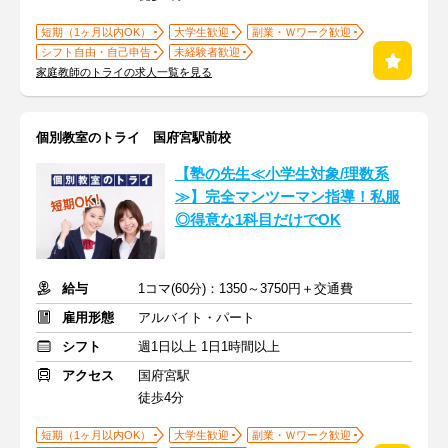
短期（1ヶ月以内OK）
大学生歓迎
副業・Ｗワーク歓迎
シフト自由・自己申告
未経験者歓迎
家庭教師のトライの求人一覧を見る
個別教室のトライ 国府宮駅前校
【塾の先生≪小学生対象/理数系
≫】完全マンツーマン指導！私服
◎得意な1科目だけでOK
給与
1コマ(60分)：1350～3750円＋交通費
雇用形態
アルバイト・パート
シフト
週1日以上 1日1時間以上
アクセス
国府宮駅
徒歩4分
短期（1ヶ月以内OK）
大学生歓迎
副業・Ｗワーク歓迎