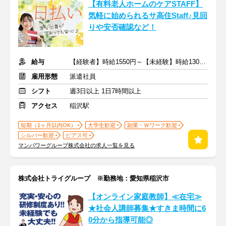
【有料老人ホームのケアSTAFF】
気軽に始められるサ高住Staff♪見回
りや安否確認など！
給与
【経験者】時給1550円～【未経験】時給1300円～ ※交通費全額
雇用形態
派遣社員
シフト
週3日以上 1日7時間以上
アクセス
稲沢駅
短期（1ヶ月以内OK）
大学生歓迎
副業・Ｗワーク歓迎
シルバー歓迎
ピアス可
マンパワーグループ株式会社の求人一覧を見る
株式会社トライグループ ※勤務地：愛知県稲沢市
【オンライン家庭教師】≪在宅≫
★社会人講師募集★すきま時間に6
0分から指導可能◎