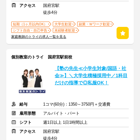
アクセス
国府宮駅
徒歩4分
短期（1ヶ月以内OK）
大学生歓迎
副業・Ｗワーク歓迎
シフト自由・自己申告
未経験者歓迎
家庭教師のトライの求人一覧を見る
個別教室のトライ 国府宮駅前校
【塾の先生≪小学生対象/国語・社
会≫】＼大学生積極採用中／1科目
だけの指導で◎私服OK！
給与
1コマ(60分)：1350～3750円＋交通費
雇用形態
アルバイト・パート
シフト
週1日以上 1日1時間以上
アクセス
国府宮駅
徒歩4分