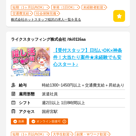
短期（1ヶ月以内OK）
単発（1日OK）
未経験者歓迎
交通費支給
社会保険完備
株式会社ホットスタッフ稲沢の求人一覧を見る
ライクスタッフィング株式会社 /tki0116aa
【受付スタッフ】日払いOK×神条
件！大当たり案件★未経験でも安
心スタート♪
給与
時給1300~1450円以上＋交通費支給＋昇給あり
雇用形態
派遣社員
シフト
週2日以上 1日8時間以上
アクセス
国府宮駅
急募
オンライン面接可
短期（1ヶ月以内OK）
大学生歓迎
副業・Ｗワーク歓迎