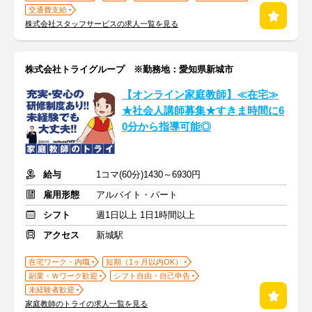
交通費支給
株式会社スタッフサービスの求人一覧を見る
株式会社トライグループ ※勤務地：愛知県新城市
【オンライン家庭教師】≪在宅≫
★社会人講師募集★すきま時間に6
0分から指導可能◎
給与
1コマ(60分)1430～6930円
雇用形態
アルバイト・パート
シフト
週1日以上 1日1時間以上
アクセス
新城駅
在宅ワーク・内職
短期（1ヶ月以内OK）
副業・Ｗワーク歓迎
シフト自由・自己申告
未経験者歓迎
家庭教師のトライの求人一覧を見る