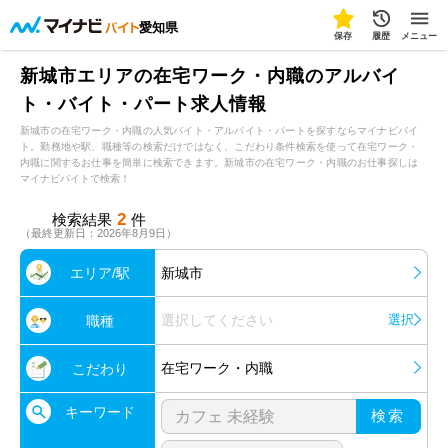
愛知県
保存
履歴
メニュー
新城市エリアの在宅ワーク・内職のアルバイ
ト・バイト・パート求人情報
新城市の在宅ワーク・内職の人気バイト・アルバイト・パートを探すならマイナビバイ
ト。勤務地や駅、職種等の検索だけではなく、こだわり条件検索を使って在宅ワーク・
内職に関するお仕事を簡単に検索できます。新城市の在宅ワーク・内職のお仕事探しは
マイナビバイトで検索！
2
検索結果
件
（最終更新日：2026年8月9日）
エリア/駅
新城市
選択してください
選択
職種
在宅ワーク・内職
こだわり
キーワード
検索