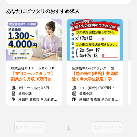
あなたにピッタリのおすすめ求人
株式会社ＣＴＦ ＧＲＯＵＰ
個別指導Axis(アクシス) 豊橋井原校 ［ワオ・コーポレーショングループ］
株
【在宅コールスタッフ】
【塾の先生(理系)】井原駅
【
副業から月収10万円台も♪
近く◆大学生歓迎！学校
ッ
完全在宅×時給換算1,300
&テスト優先でOK◎短期
業
1件コールあたり5円～55円 ※時給換算1,300円～4,000円
1コマ(80分)1700円以上＋交通費
～4,000円★
も可
在
業務委託
業務委託
愛知県 豊橋市 その他豊橋市
愛知県 豊橋市 その他豊橋市
1
前のページへ
次のページへ