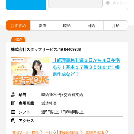
含まない
おすすめ
新着
時給
日給
月給
NEW
株式会社スタッフサービス/49-04409738
【経理事務】週３日から４日在宅
あり！基本１７時３５分まで！帳
票作成など！
給与
時給1520円+交通費支給
雇用形態
派遣社員
シフト
週5日以上 1日8時間以上
アクセス
在宅ワーク・内職
平日
未経験者歓迎
主婦(夫)歓迎