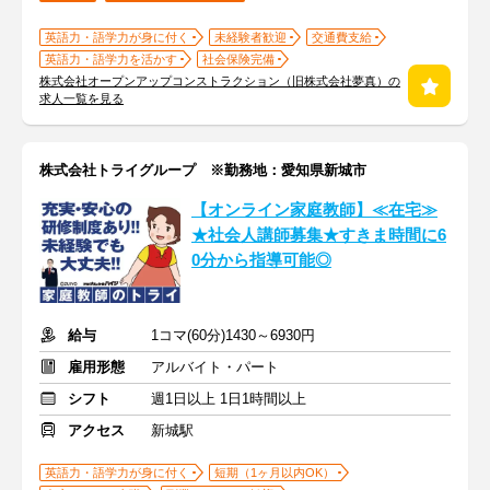
英語力・語学力が身に付く
未経験者歓迎
交通費支給
英語力・語学力を活かす
社会保険完備
株式会社オープンアップコンストラクション（旧株式会社夢真）の
求人一覧を見る
株式会社トライグループ ※勤務地：愛知県新城市
【オンライン家庭教師】≪在宅≫
★社会人講師募集★すきま時間に6
0分から指導可能◎
給与
1コマ(60分)1430～6930円
雇用形態
アルバイト・パート
シフト
週1日以上 1日1時間以上
アクセス
新城駅
英語力・語学力が身に付く
短期（1ヶ月以内OK）