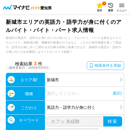
0
愛知県
保存
履歴
メニュー
新城市エリアの英語力・語学力が身に付くのア
ルバイト・バイト・パート求人情報
新城市の英語力・語学力が身に付くの人気バイト・アルバイト・パートを探すならマイ
ナビバイト。勤務地や駅、職種等の検索だけではなく、こだわり条件検索を使って英語
力・語学力が身に付くに関するお仕事を簡単に検索できます。新城市の英語力・語学力
が身に付くのお仕事探しはマイナビバイトで検索！
3
検索結果
件
検索条件を登録
（最終更新日：2026年8月8日）
エリア/駅
新城市
選択してください
選択
職種
英語力・語学力が身に付く
こだわり
キーワード
検索