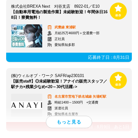
株式会社BREXA Next 刈谷支店 8922-01／E10
【自動車用電池の製造作業】未経験歓迎！年間休日16
8日！寮費無料！
武豊線
東浦駅
月給25万4600円＋交通費一部
正社員
愛知県知多郡
応募終了日：
8月31日
(株)ウィルオブ・ワーク SAFR/ap230101
【販売staff】◎未経験歓迎！アナイの販売スタッフ／
駅チカ×残業少なめ<20～30代活躍♪>
名古屋市営地下鉄名城線
矢場町駅
時給1400～1500円 +交通費
派遣社員
愛知県名古屋市
応募終了日：
8月9日
あと
1
日