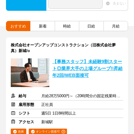
含まない
おすすめ
新着
時給
日給
月給
株式会社オープンアップコンストラクション（旧株式会社夢
真）新城/o
【事務スタッフ】未経験9割スター
ト◎業界大手の上場グループ!!昇給
年2回/WEB面接可
給与
月給28万5000円～（20時間分の固定残業時間代を含む）
雇用形態
正社員
シフト
週5日 1日8時間以上
アクセス
新城駅
急募
オンライン面接可