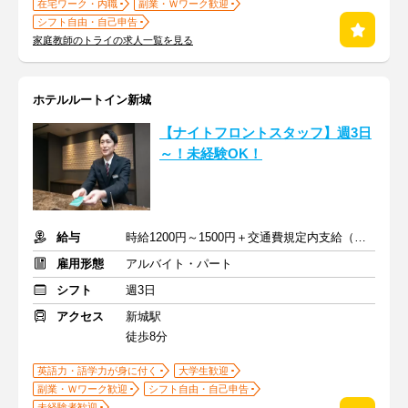
在宅ワーク・内職
副業・Ｗワーク歓迎
シフト自由・自己申告
家庭教師のトライの求人一覧を見る
ホテルルートイン新城
【ナイトフロントスタッフ】週3日
～！未経験OK！
給与
時給1200円～1500円＋交通費規定内支給（条件・詳細は面接にて）
雇用形態
アルバイト・パート
シフト
週3日
アクセス
新城駅
徒歩8分
英語力・語学力が身に付く
大学生歓迎
副業・Ｗワーク歓迎
シフト自由・自己申告
未経験者歓迎