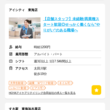
アイシティ 東海店
【店舗スタッフ】未経験/異業種ス
タート歓迎◎せっかく働くなら"や
りがい"のある職場へ
給与
時給1200円
雇用形態
アルバイト・パート
シフト
週3日以上 1日7.5時間以上
アクセス
太田川駅
徒歩19分
大学生歓迎
副業・Ｗワーク歓迎
ネイル可
シルバー歓迎
ピアス可
HOYAアイケアリテイリング合同会社の求人一覧を見る
すき家 東海加木屋店