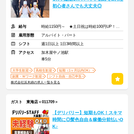
初心者さんでも⼤丈夫◎
給与
時給1150円～ ★土日祝は時給100円UP！ ★高校生も同時給！
雇用形態
アルバイト・パート
シフト
週1日以上 1日3時間以上
アクセス
加木屋中ノ池駅
車5分
大学生歓迎
高校生歓迎
短期（1ヶ月以内OK）
副業・Ｗワーク歓迎
シフト自由・自己申告
株式会社浜木綿の求人一覧を見る
ガスト 東海店＜011709＞
【デリバリー】短期もOK！スキマ
時間に◎髪色自由＆稼働分前払いO
K♪