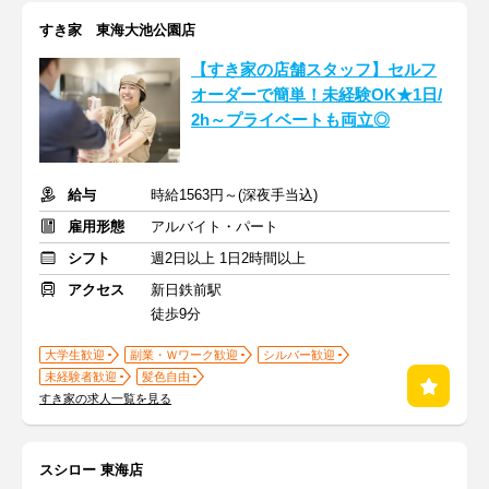
すき家 東海大池公園店
【すき家の店舗スタッフ】セルフ
オーダーで簡単！未経験OK★1日/
2h～プライベートも両立◎
給与
時給1563円～(深夜手当込)
雇用形態
アルバイト・パート
シフト
週2日以上 1日2時間以上
アクセス
新日鉄前駅
徒歩9分
大学生歓迎
副業・Ｗワーク歓迎
シルバー歓迎
未経験者歓迎
髪色自由
すき家の求人一覧を見る
スシロー 東海店