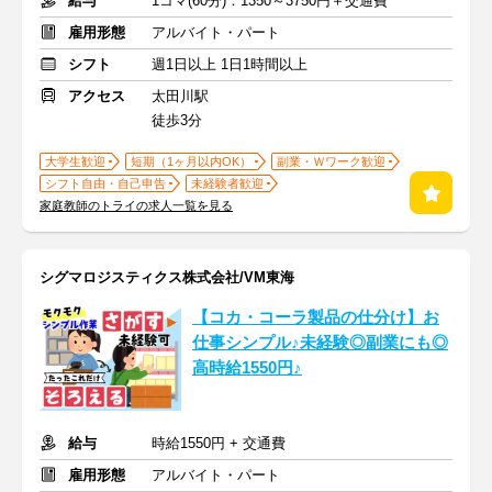
給与
1コマ(60分)：1350～3750円＋交通費
雇用形態
アルバイト・パート
シフト
週1日以上 1日1時間以上
アクセス
太田川駅
徒歩3分
大学生歓迎
短期（1ヶ月以内OK）
副業・Ｗワーク歓迎
シフト自由・自己申告
未経験者歓迎
家庭教師のトライの求人一覧を見る
シグマロジスティクス株式会社/VM東海
【コカ・コーラ製品の仕分け】お
仕事シンプル♪未経験◎副業にも◎
高時給1550円♪
給与
時給1550円 + 交通費
雇用形態
アルバイト・パート