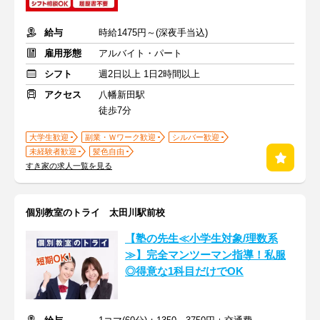
給与
時給1475円～(深夜手当込)
雇用形態
アルバイト・パート
シフト
週2日以上 1日2時間以上
アクセス
八幡新田駅
徒歩7分
大学生歓迎
副業・Ｗワーク歓迎
シルバー歓迎
未経験者歓迎
髪色自由
すき家の求人一覧を見る
個別教室のトライ 太田川駅前校
【塾の先生≪小学生対象/理数系
≫】完全マンツーマン指導！私服
◎得意な1科目だけでOK