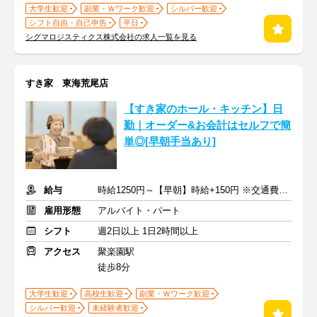
大学生歓迎
副業・Ｗワーク歓迎
シルバー歓迎
シフト自由・自己申告
平日
シグマロジスティクス株式会社の求人一覧を見る
すき家 東海荒尾店
【すき家のホール・キッチン】日
勤｜オーダー&お会計はセルフで簡
単◎[早朝手当あり]
給与
時給1250円～【早朝】時給+150円 ※交通費支給
雇用形態
アルバイト・パート
シフト
週2日以上 1日2時間以上
アクセス
聚楽園駅
徒歩8分
大学生歓迎
高校生歓迎
副業・Ｗワーク歓迎
シルバー歓迎
未経験者歓迎