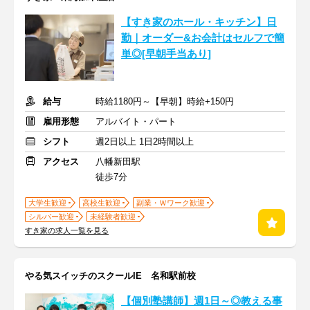
【すき家のホール・キッチン】日
勤｜オーダー&お会計はセルフで簡
単◎[早朝手当あり]
給与
時給1180円～【早朝】時給+150円
雇用形態
アルバイト・パート
シフト
週2日以上 1日2時間以上
アクセス
八幡新田駅
徒歩7分
大学生歓迎
高校生歓迎
副業・Ｗワーク歓迎
シルバー歓迎
未経験者歓迎
すき家の求人一覧を見る
やる気スイッチのスクールIE 名和駅前校
【個別塾講師】週1日～◎教える事