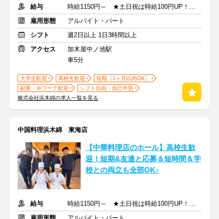
給与
時給1150円～ ★土日祝は時給100円UP！ ★高校生も同時給！
雇用形態
アルバイト・パート
シフト
週2日以上 1日3時間以上
アクセス
加木屋中ノ池駅
車5分
大学生歓迎
高校生歓迎
短期（1ヶ月以内OK）
副業・Ｗワーク歓迎
シフト自由・自己申告
株式会社浜木綿の求人一覧を見る
中国料理浜木綿 東海店
【中華料理店のホール】⾼校⽣歓
迎！短期&友達と応募＆短時間＆学
校との両⽴も全部OK♪
給与
時給1150円～ ★土日祝は時給100円UP！ ★高校生も同時給！
雇用形態
アルバイト・パート