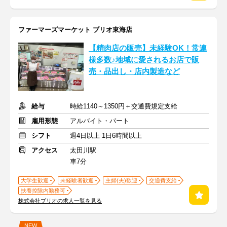
ファーマーズマーケット ブリオ東海店
【精肉店の販売】未経験OK！常連
様多数♪地域に愛されるお店で販
売・品出し・店内製造など
給与
時給1140～1350円＋交通費規定支給
雇用形態
アルバイト・パート
シフト
週4日以上 1日6時間以上
アクセス
太田川駅
車7分
大学生歓迎
未経験者歓迎
主婦(夫)歓迎
交通費支給
扶養控除内勤務可
株式会社ブリオの求人一覧を見る
NEW