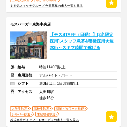
主婦(夫)歓迎
駅から5分以内
やる気スイッチグループ 合同募集の求人一覧を見る
モスバーガー東海中央店
【モスSTAFF（日勤）】[2名限定
採用]スタッフ急募&積極採用★週
2/3h～スキマ時間で稼げる
給与
時給1140円以上
雇用形態
アルバイト・パート
シフト
週3日以上 1日3時間以上
アクセス
太田川駅
徒歩16分
大学生歓迎
高校生歓迎
副業・Ｗワーク歓迎
シルバー歓迎
未経験者歓迎
株式会社ガイアフードサービスの求人一覧を見る