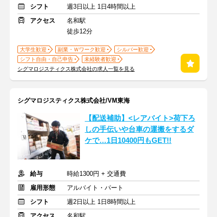
シフト
週3日以上 1日4時間以上
アクセス
名和駅
徒歩12分
大学生歓迎
副業・Ｗワーク歓迎
シルバー歓迎
シフト自由・自己申告
未経験者歓迎
シグマロジスティクス株式会社の求人一覧を見る
シグマロジスティクス株式会社/VM東海
【配送補助】<レアバイト>荷下ろ
しの手伝いや台車の運搬をするダ
ケで…1日10400円もGET!!
給与
時給1300円 + 交通費
雇用形態
アルバイト・パート
シフト
週2日以上 1日8時間以上
アクセス
名和駅