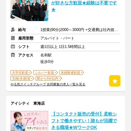
が好きな方歓迎★経験は不要です
★
給与
1授業(90分)2000～3000円 +交通費は社内規定に準じて支給
雇用形態
アルバイト・パート
シフト
週1日以上 1日1.5時間以上
アクセス
名和駅
徒歩0分
大学生歓迎
シルバー歓迎
未経験者歓迎
主婦(夫)歓迎
駅から5分以内
やる気スイッチグループ 合同募集の求人一覧を見る
アイシティ 東海店
【コンタクト販売の受付】柔軟シ
フトで働きやすい！誰もが活躍で
きる職場★WワークOK