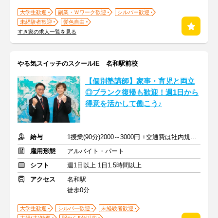
大学生歓迎
副業・Ｗワーク歓迎
シルバー歓迎
未経験者歓迎
髪色自由
すき家の求人一覧を見る
やる気スイッチのスクールIE 名和駅前校
【個別塾講師】家事・育児と両立
◎ブランク復帰も歓迎！週1日から
得意を活かして働こう♪
給与
1授業(90分)2000～3000円 +交通費は社内規定に準じて支給
雇用形態
アルバイト・パート
シフト
週1日以上 1日1.5時間以上
アクセス
名和駅
徒歩0分
大学生歓迎
シルバー歓迎
未経験者歓迎