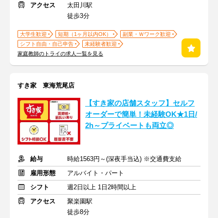
アクセス
太田川駅
徒歩3分
大学生歓迎
短期（1ヶ月以内OK）
副業・Ｗワーク歓迎
シフト自由・自己申告
未経験者歓迎
家庭教師のトライの求人一覧を見る
すき家 東海荒尾店
【すき家の店舗スタッフ】セルフ
オーダーで簡単！未経験OK★1日/
2h～プライベートも両立◎
給与
時給1563円～(深夜手当込) ※交通費支給
雇用形態
アルバイト・パート
シフト
週2日以上 1日2時間以上
アクセス
聚楽園駅
徒歩8分