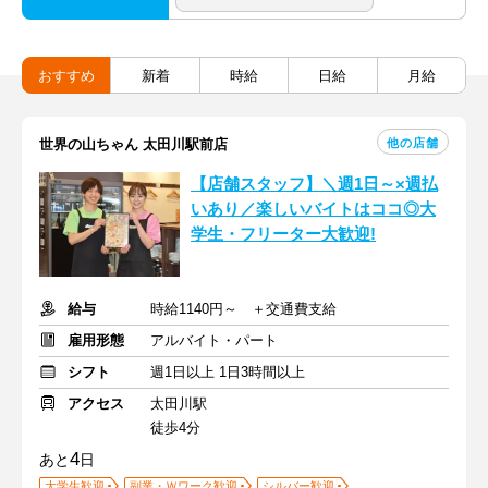
おすすめ
新着
時給
日給
月給
他の店舗
世界の山ちゃん 太田川駅前店
【店舗スタッフ】＼週1日～×週払
いあり／楽しいバイトはココ◎大
学生・フリーター大歓迎!
給与
時給1140円～ ＋交通費支給
雇用形態
アルバイト・パート
シフト
週1日以上 1日3時間以上
アクセス
太田川駅
徒歩4分
4
あと
日
大学生歓迎
副業・Ｗワーク歓迎
シルバー歓迎