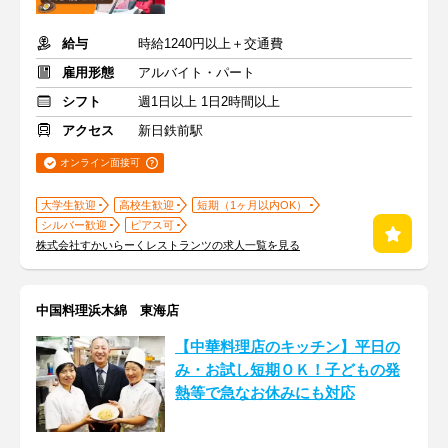
給与
時給1240円以上＋交通費
雇用形態
アルバイト・パート
シフト
週1日以上 1日2時間以上
アクセス
新日鉄前駅
オンライン面接可
大学生歓迎
高校生歓迎
短期（1ヶ月以内OK）
シルバー歓迎
ピアス可
株式会社すかいらーくレストランツの求人一覧を見る
中国料理浜木綿 東海店
【中華料理店のキッチン】平⽇の
み・お試し短期ＯＫ！⼦どもの発
熱等で急なお休みにも対応