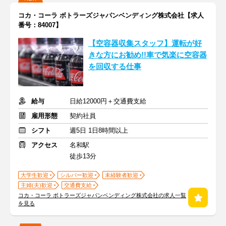
コカ・コーラ ボトラーズジャパンベンディング株式会社【求人
番号：84007】
【空容器収集スタッフ】運転が好
きな方にお勧め!!車で気楽に空容器
を回収する仕事
給与
日給12000円＋交通費支給
雇用形態
契約社員
シフト
週5日 1日8時間以上
アクセス
名和駅
徒歩13分
大学生歓迎
シルバー歓迎
未経験者歓迎
主婦(夫)歓迎
交通費支給
コカ・コーラ ボトラーズジャパンベンディング株式会社の求人一覧
を見る