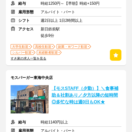
給与
時給1250円～【早朝】時給+150円
雇用形態
アルバイト・パート
シフト
週2日以上 1日2時間以上
アクセス
新日鉄前駅
徒歩9分
大学生歓迎
高校生歓迎
副業・Ｗワーク歓迎
シルバー歓迎
未経験者歓迎
すき家の求人一覧を見る
モスバーガー東海中央店
【モスSTAFF（夕勤）】＼食事補
助＆社割あり／夕方以降の短時間
◎多忙な時は週0日もOK★
給与
時給1140円以上
雇用形態
アルバイト・パート