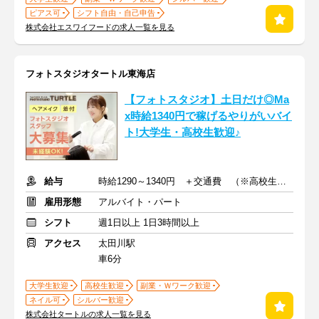
ピアス可
シフト自由・自己申告
株式会社エスワイフードの求人一覧を見る
フォトスタジオタートル東海店
【フォトスタジオ】土日だけ◎Ma
x時給1340円で稼げるやりがいバイ
ト!大学生・高校生歓迎♪
給与
時給1290～1340円 ＋交通費 （※高校生も同時給となります！）
雇用形態
アルバイト・パート
シフト
週1日以上 1日3時間以上
アクセス
太田川駅
車6分
大学生歓迎
高校生歓迎
副業・Ｗワーク歓迎
ネイル可
シルバー歓迎
株式会社タートルの求人一覧を見る