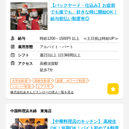
【バックヤード・仕込み】お盆前
でも後でも、好きな時に開始OK！
給与前払い制度有◎
給与
時給1200～1500円 以上 ≪土日祝は時給UP≫
雇用形態
アルバイト・パート
シフト
週2日以上 1日3時間以上
アクセス
高横須賀駅
徒歩7分
大学生歓迎
高校生歓迎
副業・Ｗワーク歓迎
シルバー歓迎
ピアス可
株式会社あきんどスシローの求人一覧を見る
中国料理浜木綿 東海店
【中華料理店のキッチン】 ⾼校⽣
OK！短期OK！バイト初めて&料理