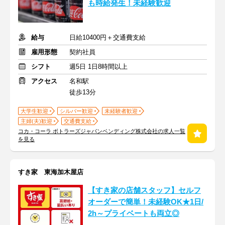
も時給発生！未経験歓迎
給与
日給10400円＋交通費支給
雇用形態
契約社員
シフト
週5日 1日8時間以上
アクセス
名和駅
徒歩13分
大学生歓迎
シルバー歓迎
未経験者歓迎
主婦(夫)歓迎
交通費支給
コカ・コーラ ボトラーズジャパンベンディング株式会社の求人一覧
を見る
すき家 東海加木屋店
【すき家の店舗スタッフ】セルフ
オーダーで簡単！未経験OK★1日/
2h～プライベートも両立◎