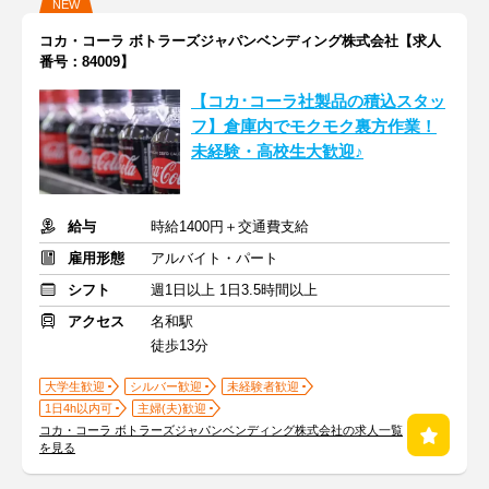
NEW
コカ・コーラ ボトラーズジャパンベンディング株式会社【求人
番号：84009】
【コカ･コーラ社製品の積込スタッ
フ】倉庫内でモクモク裏方作業！
未経験・高校生大歓迎♪
給与
時給1400円＋交通費支給
雇用形態
アルバイト・パート
シフト
週1日以上 1日3.5時間以上
アクセス
名和駅
徒歩13分
大学生歓迎
シルバー歓迎
未経験者歓迎
1日4h以内可
主婦(夫)歓迎
コカ・コーラ ボトラーズジャパンベンディング株式会社の求人一覧
を見る