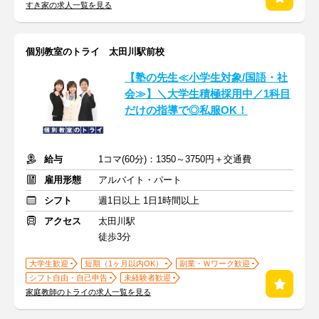
すき家の求人一覧を見る
個別教室のトライ 太田川駅前校
【塾の先生≪小学生対象/国語・社
会≫】＼大学生積極採用中／1科目
だけの指導で◎私服OK！
給与
1コマ(60分)：1350～3750円＋交通費
雇用形態
アルバイト・パート
シフト
週1日以上 1日1時間以上
アクセス
太田川駅
徒歩3分
大学生歓迎
短期（1ヶ月以内OK）
副業・Ｗワーク歓迎
シフト自由・自己申告
未経験者歓迎
家庭教師のトライの求人一覧を見る