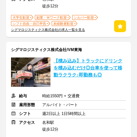
徒歩12分
大学生歓迎
副業・Ｗワーク歓迎
シルバー歓迎
シフト自由・自己申告
未経験者歓迎
シグマロジスティクス株式会社の求人一覧を見る
シグマロジスティクス株式会社/VM東海
【積み込み】トラックにドリンク
を積み込むだけ◎台車を使って移
動ラクラク♪即勤務も◎
給与
時給1550円 + 交通費
雇用形態
アルバイト・パート
シフト
週2日以上 1日5時間以上
アクセス
名和駅
徒歩12分