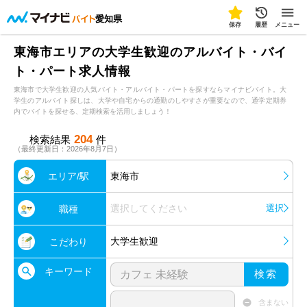
愛知県
保存
履歴
メニュー
東海市エリアの大学生歓迎のアルバイト・バイ
ト・パート求人情報
東海市で大学生歓迎の人気バイト・アルバイト・パートを探すならマイナビバイト。大
学生のアルバイト探しは、大学や自宅からの通勤のしやすさが重要なので、通学定期券
内でバイトを探せる、定期検索を活用しましょう！
204
検索結果
件
（最終更新日：2026年8月7日）
エリア/駅
東海市
選択してください
選択
職種
大学生歓迎
こだわり
キーワード
検索
含まない