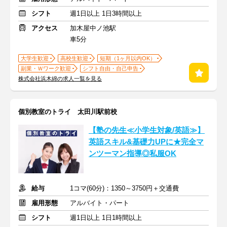
シフト
週1日以上 1日3時間以上
アクセス
加木屋中ノ池駅
車5分
大学生歓迎
高校生歓迎
短期（1ヶ月以内OK）
副業・Ｗワーク歓迎
シフト自由・自己申告
株式会社浜木綿の求人一覧を見る
個別教室のトライ 太田川駅前校
【塾の先生≪小学生対象/英語≫】
英語スキル&基礎力UPに★完全マ
ンツーマン指導◎私服OK
給与
1コマ(60分)：1350～3750円＋交通費
雇用形態
アルバイト・パート
シフト
週1日以上 1日1時間以上