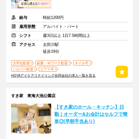
給与
時給1200円
雇用形態
アルバイト・パート
シフト
週3日以上 1日7.5時間以上
アクセス
太田川駅
徒歩19分
大学生歓迎
副業・Ｗワーク歓迎
ネイル可
シルバー歓迎
ピアス可
HOYAアイケアリテイリング合同会社の求人一覧を見る
すき家 東海大池公園店
【すき家のホール・キッチン】日
勤｜オーダー&お会計はセルフで簡
単◎[早朝手当あり]