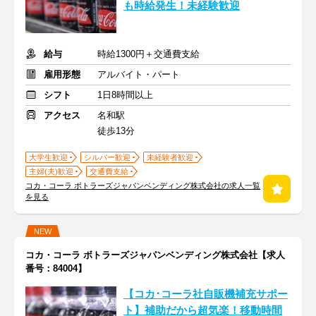
も時給発生！未経験歓迎
給与
時給1300円＋交通費支給
雇用形態
アルバイト・パート
シフト
1日8時間以上
アクセス
名和駅
徒歩13分
大学生歓迎
シルバー歓迎
未経験者歓迎
主婦(夫)歓迎
交通費支給
コカ・コーラ ボトラーズジャパンベンディング株式会社の求人一覧
を見る
NEW
コカ・コーラ ボトラーズジャパンベンディング株式会社【求人
番号：84004】
【コカ･コーラ社自販機補充サポー
ト】補助だから超気楽！移動時間