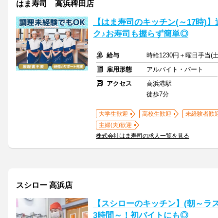
はま寿司 高浜稗田店
【はま寿司のキッチン(～17時)】
ク♪お寿司も握らず簡単◎
給与
時給1230円＋曜日手当(土
雇用形態
アルバイト・パート
アクセス
高浜港駅
徒歩7分
大学生歓迎
高校生歓迎
未経験者歓
主婦(夫)歓迎
株式会社はま寿司の求人一覧を見る
スシロー 高浜店
【スシローのキッチン】(朝～ラス
3時間～！初バイトにも◎