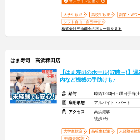
オンライン面接可
大学生歓迎
高校生歓迎
副業・Ｗワ
シフト自由・自己申告
株式会社三油商会の求人一覧を見る
はま寿司 高浜稗田店
【はま寿司のホール(17時～)】週
内など機械の手助けも♪
給与
時給1230円＋曜日手当(土
雇用形態
アルバイト・パート
アクセス
高浜港駅
徒歩7分
大学生歓迎
高校生歓迎
未経験者歓
主婦(夫)歓迎