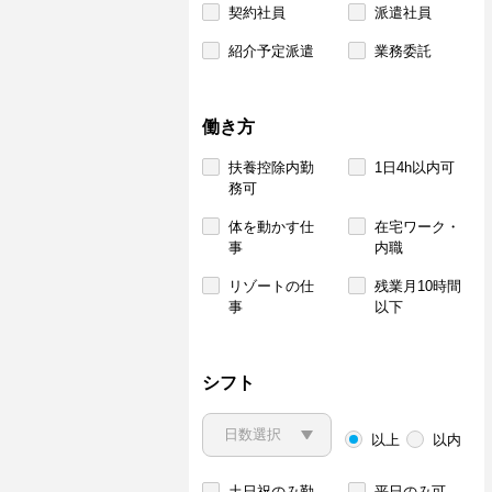
契約社員
派遣社員
紹介予定派遣
業務委託
働き方
扶養控除内勤
1日4h以内可
務可
体を動かす仕
在宅ワーク・
事
内職
リゾートの仕
残業月10時間
事
以下
シフト
以上
以内
土日祝のみ勤
平日のみ可