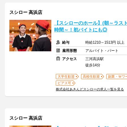
スシロー 高浜店
【スシローのホール】(朝～ラスト
時間～！初バイトにも◎
給与
時給1210～1513円 以
雇用形態
アルバイト・パート
アクセス
三河高浜駅
徒歩14分
大学生歓迎
高校生歓迎
副業・Ｗワ
ピアス可
株式会社あきんどスシローの求人一覧を見る
スシロー 高浜店