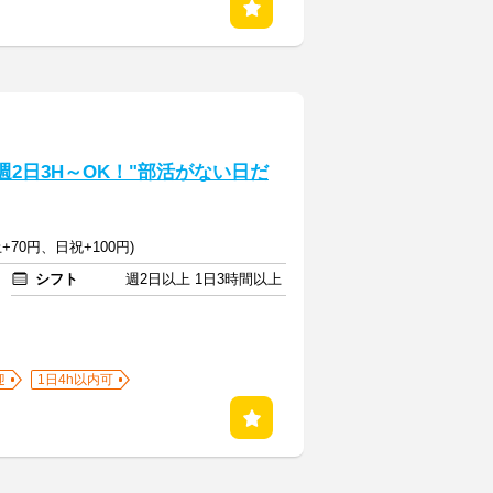
週2日3H～OK！"部活がない日だ
+70円、日祝+100円)
シフト
週2日以上 1日3時間以上
迎
1日4h以内可