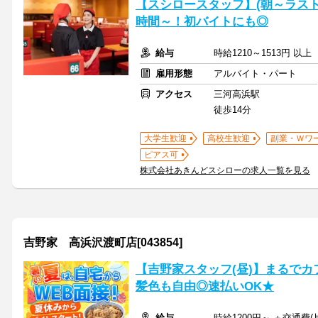
【スシロースタッフ】(朝～ラスト
時間～！初バイトにも◎
給与
時給1210～1513円 以
雇用形態
アルバイト・パート
アクセス
三河高浜駅
徒歩14分
大学生歓迎
高校生歓迎
副業・Ｗワ
ピアス可
株式会社あきんどスシローの求人一覧を見る
吉野家 高浜沢渡町店[043854]
【吉野家スタッフ(昼)】まるでカ
髪色も自由◎速払いOK★
給与
時給1200円～ ＋交通費(