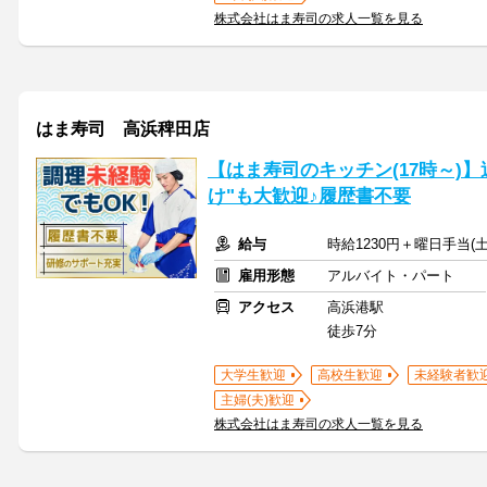
株式会社はま寿司の求人一覧を見る
はま寿司 高浜稗田店
【はま寿司のキッチン(17時～)】
け"も大歓迎♪履歴書不要
給与
時給1230円＋曜日手当(土
雇用形態
アルバイト・パート
アクセス
高浜港駅
徒歩7分
大学生歓迎
高校生歓迎
未経験者歓
主婦(夫)歓迎
株式会社はま寿司の求人一覧を見る