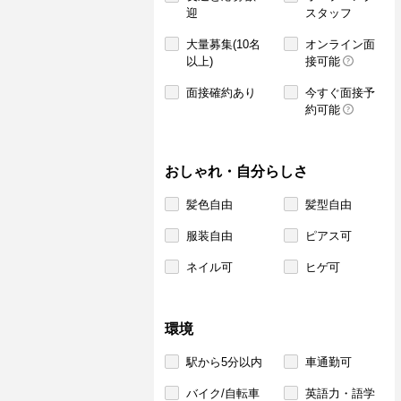
迎
スタッフ
大量募集(10名
オンライン面
以上)
接可能
面接確約あり
今すぐ面接予
約可能
おしゃれ・自分らしさ
髪色自由
髪型自由
服装自由
ピアス可
ネイル可
ヒゲ可
環境
駅から5分以内
車通勤可
バイク/自転車
英語力・語学