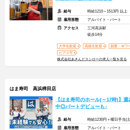
給与
時給1210～1513円 以
雇用形態
アルバイト・パート
アクセス
三河高浜駅
徒歩14分
大学生歓迎
高校生歓迎
副業・Ｗワ
ピアス可
株式会社あきんどスシローの求人一覧を見る
はま寿司 高浜稗田店
【はま寿司のホール(～17時)】週
中◎パートデビューも♪
給与
時給1230円＋曜日手当(土
雇用形態
アルバイト・パート