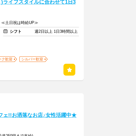
)ライフスタイルに合わせて1日3
上 ≪土日祝は時給UP≫
シフト
週2日以上 1日3時間以上
ーク歓迎
シルバー歓迎
フェ!!お洒落なお店♪女性活躍中★
片道250円まで支給)