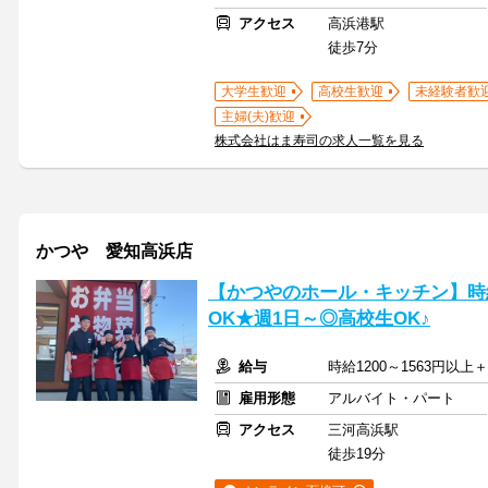
アクセス
高浜港駅
徒歩7分
大学生歓迎
高校生歓迎
未経験者歓
主婦(夫)歓迎
株式会社はま寿司の求人一覧を見る
かつや 愛知高浜店
【かつやのホール・キッチン】時給
OK★週1日～◎高校生OK♪
給与
時給1200～1563円以
雇用形態
アルバイト・パート
アクセス
三河高浜駅
徒歩19分