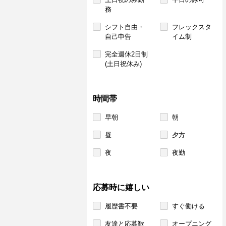
務
シフト自由・
フレックスタ
自己申告
イム制
完全週休2日制
(土日祝休み)
時間帯
早朝
朝
昼
夕方
夜
夜勤
応募時に嬉しい
履歴書不要
すぐ働ける
友達と応募歓
オープニング