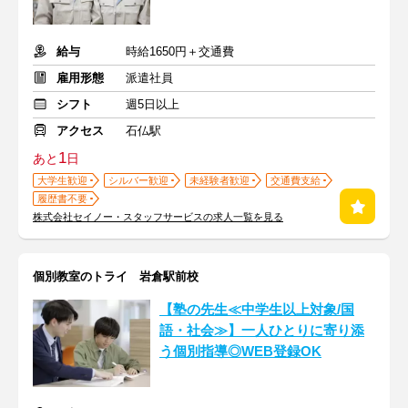
給与
時給1650円＋交通費
雇用形態
派遣社員
シフト
週5日以上
アクセス
石仏駅
1
あと
日
大学生歓迎
シルバー歓迎
未経験者歓迎
交通費支給
履歴書不要
株式会社セイノー・スタッフサービスの求人一覧を見る
個別教室のトライ 岩倉駅前校
【塾の先生≪中学生以上対象/国
語・社会≫】一人ひとりに寄り添
う個別指導◎WEB登録OK