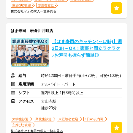
主婦(夫)歓迎
交通費支給
株式会社ゲオの求人一覧を見る
はま寿司 岩倉川井町店
【はま寿司のキッチン(～17時)】週
2日3H～OK！家事と両立ラクラク
♪お寿司も握らず簡単◎
給与
時給1200円＋曜日手当(土+70円、日祝+100円)
雇用形態
アルバイト・パート
シフト
週2日以上 1日3時間以上
アクセス
大山寺駅
徒歩20分
大学生歓迎
高校生歓迎
未経験者歓迎
1日4h以内可
主婦(夫)歓迎
株式会社はま寿司の求人一覧を見る