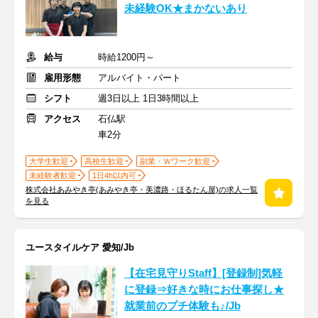
未経験OK★まかないあり
給与
時給1200円～
雇用形態
アルバイト・パート
シフト
週3日以上 1日3時間以上
アクセス
石仏駅
車2分
大学生歓迎
高校生歓迎
副業・Ｗワーク歓迎
未経験者歓迎
1日4h以内可
株式会社あみやき亭(あみやき亭・美濃路・ほるたん屋)の求人一覧
を見る
ユースタイルケア 愛知/Jb
【在宅見守りStaff】[登録制]気軽
に登録⇒好きな時にお仕事探し★
就業前のプチ体験も♪/Jb