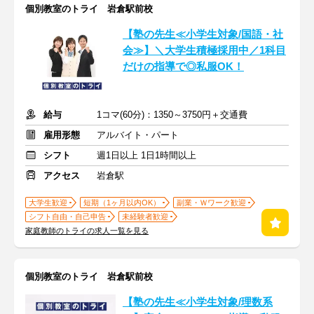
個別教室のトライ 岩倉駅前校
【塾の先生≪小学生対象/国語・社
会≫】＼大学生積極採用中／1科目
だけの指導で◎私服OK！
給与
1コマ(60分)：1350～3750円＋交通費
雇用形態
アルバイト・パート
シフト
週1日以上 1日1時間以上
アクセス
岩倉駅
大学生歓迎
短期（1ヶ月以内OK）
副業・Ｗワーク歓迎
シフト自由・自己申告
未経験者歓迎
家庭教師のトライの求人一覧を見る
個別教室のトライ 岩倉駅前校
【塾の先生≪小学生対象/理数系