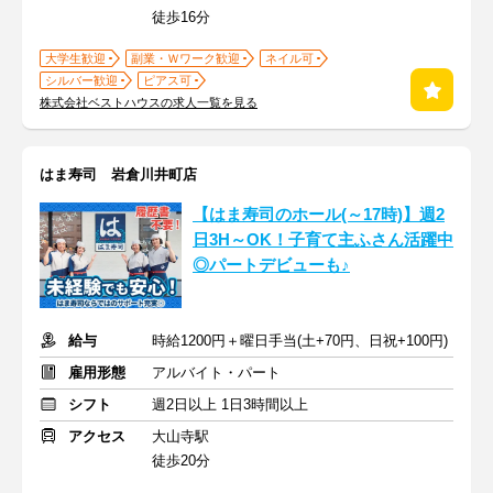
徒歩16分
大学生歓迎
副業・Ｗワーク歓迎
ネイル可
シルバー歓迎
ピアス可
株式会社ベストハウスの求人一覧を見る
はま寿司 岩倉川井町店
【はま寿司のホール(～17時)】週2
日3H～OK！子育て主ふさん活躍中
◎パートデビューも♪
給与
時給1200円＋曜日手当(土+70円、日祝+100円)
雇用形態
アルバイト・パート
シフト
週2日以上 1日3時間以上
アクセス
大山寺駅
徒歩20分