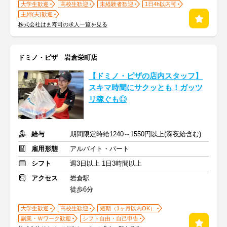
大学生歓迎
高校生歓迎
未経験者歓迎
1日4h以内可
主婦(夫)歓迎
株式会社はま寿司の求人一覧を見る
ドミノ・ピザ 岩倉栄町店
【ドミノ・ピザの店内スタッフ】
スキマ時間にサクッとも！ガッツ
リ稼ぐも◎
給与
期間限定時給1240～1550円以上(深夜給含む)
雇用形態
アルバイト・パート
シフト
週3日以上 1日3時間以上
アクセス
岩倉駅
徒歩6分
大学生歓迎
高校生歓迎
短期（1ヶ月以内OK）
副業・Ｗワーク歓迎
シフト自由・自己申告