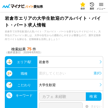
愛知県
保存
履歴
メニュー
岩倉市エリアの大学生歓迎のアルバイト・バイ
ト・パート求人情報
岩倉市で大学生歓迎の人気バイト・アルバイト・パートを探すならマイナビバイト。大
学生のアルバイト探しは、大学や自宅からの通勤のしやすさが重要なので、通学定期券
内でバイトを探せる、定期検索を活用しましょう！
75
検索結果
件
（最終更新日：2026年8月8日）
エリア/駅
岩倉市
選択してください
選択
職種
大学生歓迎
こだわり
キーワード
検索
含まない