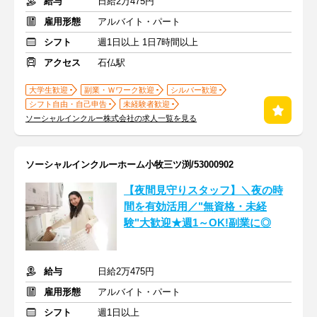
給与
日給2万475円
雇用形態
アルバイト・パート
シフト
週1日以上 1日7時間以上
アクセス
石仏駅
大学生歓迎
副業・Ｗワーク歓迎
シルバー歓迎
シフト自由・自己申告
未経験者歓迎
ソーシャルインクルー株式会社の求人一覧を見る
ソーシャルインクルーホーム小牧三ツ渕/53000902
【夜間見守りスタッフ】＼夜の時
間を有効活用／"無資格・未経
験"大歓迎★週1～OK!副業に◎
給与
日給2万475円
雇用形態
アルバイト・パート
シフト
週1日以上