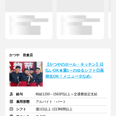
かつや 岩倉店
【かつやのホール・キッチン】日
払いOK★週1～のゆるシフト◎高
校生OK！メニュー少なめ♪
給与
時給1150～1563円以上＋交通費規定支給
雇用形態
アルバイト・パート
シフト
週1日以上 1日3時間以上