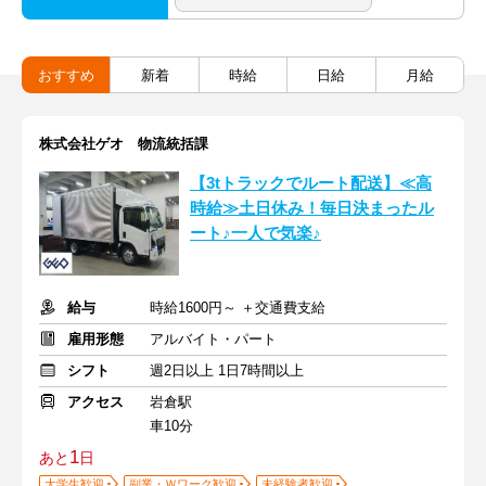
おすすめ
新着
時給
日給
月給
株式会社ゲオ 物流統括課
【3tトラックでルート配送】≪高
時給≫土日休み！毎日決まったル
ート♪一人で気楽♪
給与
時給1600円～ ＋交通費支給
雇用形態
アルバイト・パート
シフト
週2日以上 1日7時間以上
アクセス
岩倉駅
車10分
1
あと
日
大学生歓迎
副業・Ｗワーク歓迎
未経験者歓迎