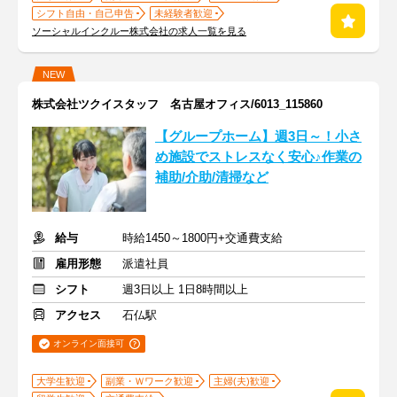
シフト自由・自己申告
未経験者歓迎
ソーシャルインクルー株式会社の求人一覧を見る
NEW
株式会社ツクイスタッフ 名古屋オフィス/6013_115860
【グループホーム】週3日～！小さ
め施設でストレスなく安心♪作業の
補助/介助/清掃など
給与
時給1450～1800円+交通費支給
雇用形態
派遣社員
シフト
週3日以上 1日8時間以上
アクセス
石仏駅
オンライン面接可
大学生歓迎
副業・Ｗワーク歓迎
主婦(夫)歓迎