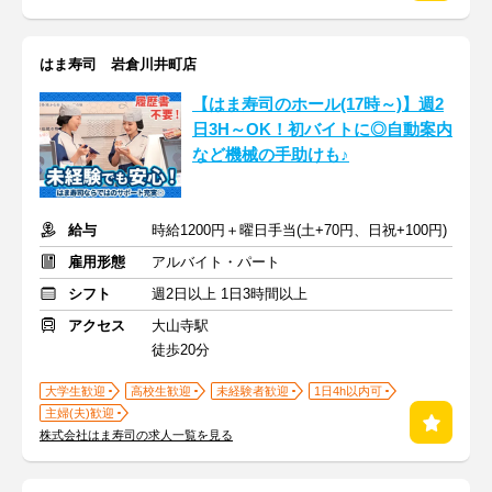
はま寿司 岩倉川井町店
【はま寿司のホール(17時～)】週2
日3H～OK！初バイトに◎自動案内
など機械の手助けも♪
給与
時給1200円＋曜日手当(土+70円、日祝+100円)
雇用形態
アルバイト・パート
シフト
週2日以上 1日3時間以上
アクセス
大山寺駅
徒歩20分
大学生歓迎
高校生歓迎
未経験者歓迎
1日4h以内可
主婦(夫)歓迎
株式会社はま寿司の求人一覧を見る