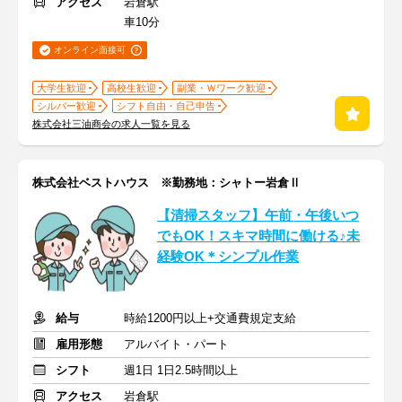
アクセス
岩倉駅
車10分
オンライン面接可
大学生歓迎
高校生歓迎
副業・Ｗワーク歓迎
シルバー歓迎
シフト自由・自己申告
株式会社三油商会の求人一覧を見る
株式会社ベストハウス ※勤務地：シャトー岩倉Ⅱ
【清掃スタッフ】午前・午後いつ
でもOK！スキマ時間に働ける♪未
経験OK＊シンプル作業
給与
時給1200円以上+交通費規定支給
雇用形態
アルバイト・パート
シフト
週1日 1日2.5時間以上
アクセス
岩倉駅