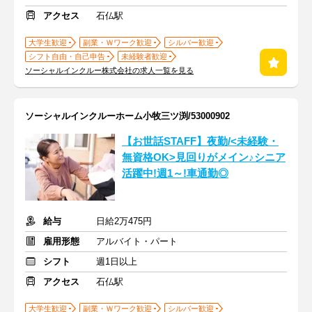
アクセス
石仏駅
大学生歓迎
副業・Ｗワーク歓迎
シルバー歓迎
シフト自由・自己申告
未経験者歓迎
ソーシャルインクルー株式会社の求人一覧を見る
ソーシャルインクルーホーム小牧三ツ渕/53000902
【お世話STAFF】夜勤/<未経験・
無資格OK>見回りがメイン♪シニア
活躍中!週1～!車通勤◎
給与
日給2万475円
雇用形態
アルバイト・パート
シフト
週1日以上
アクセス
石仏駅
大学生歓迎
副業・Ｗワーク歓迎
シルバー歓迎