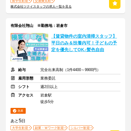
留学生歓迎
交通費支給
株式会社ツクイスタッフの求人一覧を見る
有限会社翔山 ※勤務地：岩倉市
【賃貸物件の室内清掃スタッフ】
平日のみ＆扶養内可！子どもの予
定を優先してOK♪髪色自由
給与
完全出来高制（1件4400～9900円）
雇用形態
業務委託
シフト
週2日以上
アクセス
岩倉駅
徒歩5分
急募
5
あと
日
大学生歓迎
副業・Ｗワーク歓迎
シルバー歓迎