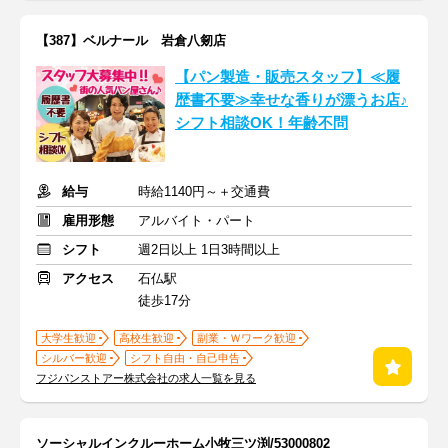
【387】ベルナール 岩倉八剱店
【パン製造・販売スタッフ】≪履
歴書不要≫幸せな香りが漂うお店♪
シフト相談OK！年齢不問
給与
時給1140円～＋交通費
雇用形態
アルバイト・パート
シフト
週2日以上 1日3時間以上
アクセス
石仏駅
徒歩17分
大学生歓迎
高校生歓迎
副業・Ｗワーク歓迎
シルバー歓迎
シフト自由・自己申告
フジパンストアー株式会社の求人一覧を見る
ソーシャルインクルーホーム小牧三ツ渕/53000802