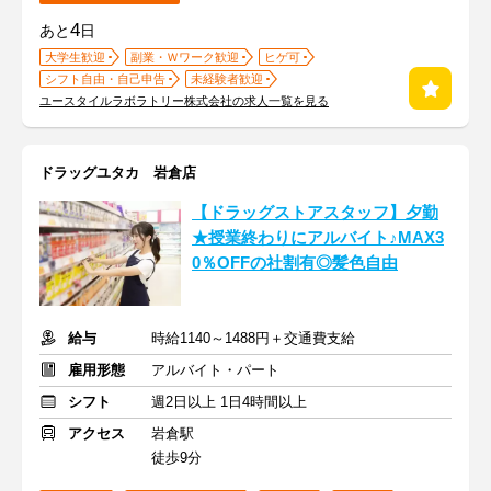
4
あと
日
大学生歓迎
副業・Ｗワーク歓迎
ヒゲ可
シフト自由・自己申告
未経験者歓迎
ユースタイルラボラトリー株式会社の求人一覧を見る
ドラッグユタカ 岩倉店
【ドラッグストアスタッフ】夕勤
★授業終わりにアルバイト♪MAX3
0％OFFの社割有◎髪色自由
給与
時給1140～1488円＋交通費支給
雇用形態
アルバイト・パート
シフト
週2日以上 1日4時間以上
アクセス
岩倉駅
徒歩9分