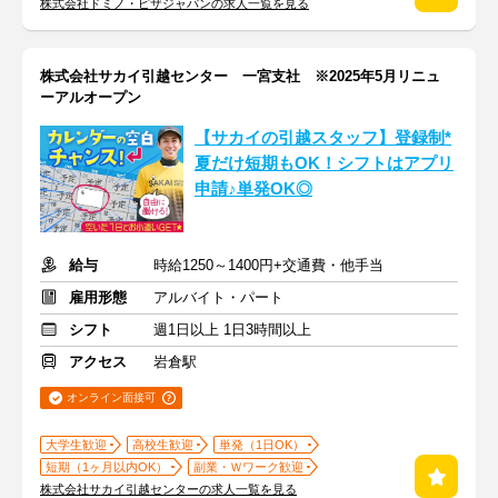
株式会社ドミノ・ピザジャパンの求人一覧を見る
株式会社サカイ引越センター 一宮支社 ※2025年5月リニュ
ーアルオープン
【サカイの引越スタッフ】登録制*
夏だけ短期もOK！シフトはアプリ
申請♪単発OK◎
給与
時給1250～1400円+交通費・他手当
雇用形態
アルバイト・パート
シフト
週1日以上 1日3時間以上
アクセス
岩倉駅
オンライン面接可
大学生歓迎
高校生歓迎
単発（1日OK）
短期（1ヶ月以内OK）
副業・Ｗワーク歓迎
株式会社サカイ引越センターの求人一覧を見る