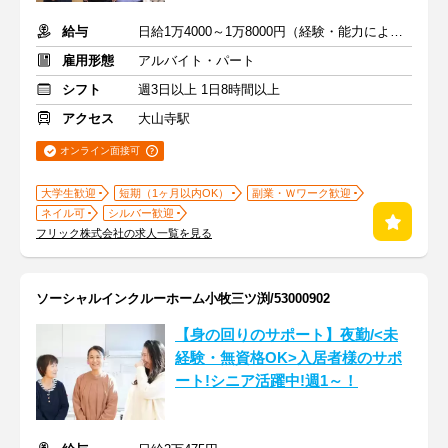
給与
日給1万4000～1万8000円（経験・能力による）
雇用形態
アルバイト・パート
シフト
週3日以上 1日8時間以上
アクセス
大山寺駅
オンライン面接可
大学生歓迎
短期（1ヶ月以内OK）
副業・Ｗワーク歓迎
ネイル可
シルバー歓迎
フリック株式会社の求人一覧を見る
ソーシャルインクルーホーム小牧三ツ渕/53000902
【身の回りのサポート】夜勤/<未
経験・無資格OK>入居者様のサポ
ート!シニア活躍中!週1～！