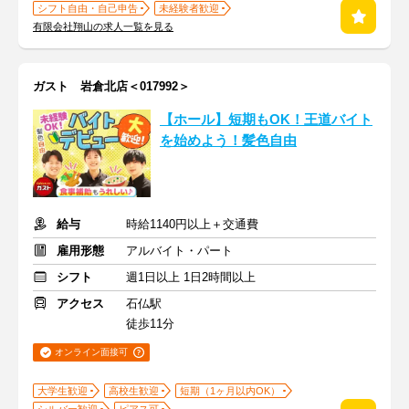
シフト自由・自己申告
未経験者歓迎
有限会社翔山の求人一覧を見る
ガスト 岩倉北店＜017992＞
【ホール】短期もOK！王道バイト
を始めよう！髪色自由
給与
時給1140円以上＋交通費
雇用形態
アルバイト・パート
シフト
週1日以上 1日2時間以上
アクセス
石仏駅
徒歩11分
オンライン面接可
大学生歓迎
高校生歓迎
短期（1ヶ月以内OK）