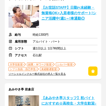
【お世話STAFF】日勤/<未経験・
無資格OK>入居者様のサポート!シ
ニア活躍中!週1～!車通勤◎
給与
時給1300円
雇用形態
アルバイト・パート
シフト
週1日以上 1日7時間以上
アクセス
石仏駅
大学生歓迎
副業・Ｗワーク歓迎
シルバー歓迎
シフト自由・自己申告
未経験者歓迎
ソーシャルインクルー株式会社の求人一覧を見る
あみやき亭 岩倉店
【あみやき亭スタッフ】初バイト
におすすめ☆高校生・大学生歓迎♪