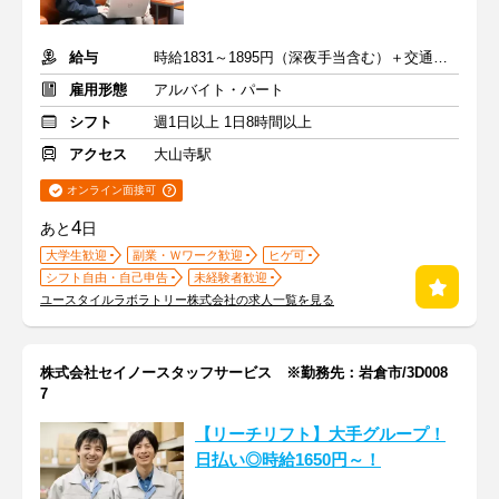
給与
時給1831～1895円（深夜手当含む）＋交通費支給
雇用形態
アルバイト・パート
シフト
週1日以上 1日8時間以上
アクセス
大山寺駅
オンライン面接可
4
あと
日
大学生歓迎
副業・Ｗワーク歓迎
ヒゲ可
シフト自由・自己申告
未経験者歓迎
ユースタイルラボラトリー株式会社の求人一覧を見る
株式会社セイノースタッフサービス ※勤務先：岩倉市/3D008
7
【リーチリフト】大手グループ！
日払い◎時給1650円～！