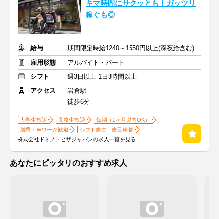
キマ時間にサクッとも！ガッツリ
稼ぐも◎
給与
期間限定時給1240～1550円以上(深夜給含む)
雇用形態
アルバイト・パート
シフト
週3日以上 1日3時間以上
アクセス
岩倉駅
徒歩6分
大学生歓迎
高校生歓迎
短期（1ヶ月以内OK）
副業・Ｗワーク歓迎
シフト自由・自己申告
株式会社ドミノ・ピザジャパンの求人一覧を見る
あなたにピッタリのおすすめ求人