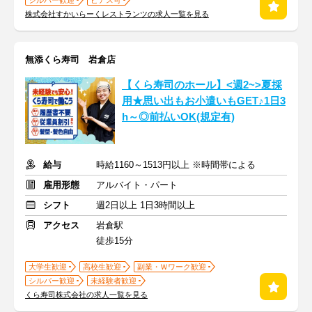
シルバー歓迎
ピアス可
株式会社すかいらーくレストランツの求人一覧を見る
無添くら寿司 岩倉店
【くら寿司のホール】<週2~>夏採
用★思い出もお小遣いもGET♪1日3
h～◎前払いOK(規定有)
給与
時給1160～1513円以上 ※時間帯による
雇用形態
アルバイト・パート
シフト
週2日以上 1日3時間以上
アクセス
岩倉駅
徒歩15分
大学生歓迎
高校生歓迎
副業・Ｗワーク歓迎
シルバー歓迎
未経験者歓迎
くら寿司株式会社の求人一覧を見る