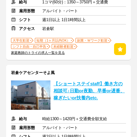
給与
1コマ(60分)：1350～3750円＋交通費
雇用形態
アルバイト・パート
シフト
週1日以上 1日1時間以上
アクセス
岩倉駅
大学生歓迎
短期（1ヶ月以内OK）
副業・Ｗワーク歓迎
シフト自由・自己申告
未経験者歓迎
家庭教師のトライの求人一覧を見る
岩倉ケアセンターそよ風
【ショートステイstaff】働き方の
相談可♪日勤or夜勤、早番or遅番、
稼ぎたいor扶養内etc.
給与
時給1300～1420円＋交通費全額支給
雇用形態
アルバイト・パート
シフト
週2日以上 1日8時間以上