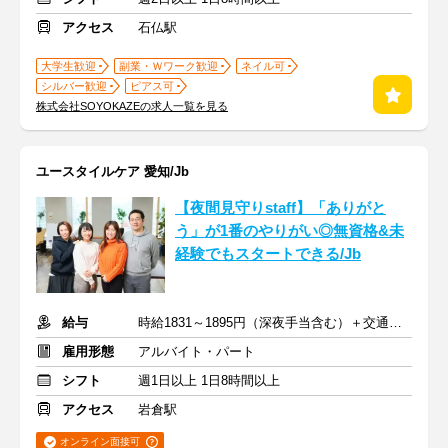
アクセス
石仏駅
大学生歓迎
副業・Ｗワーク歓迎
ネイル可
シルバー歓迎
ピアス可
株式会社SOYOKAZEの求人一覧を見る
ユースタイルケア 愛知/Jb
【夜間見守りstaff】「ありがと
う」が1番のやりがい◎無資格&未
経験でもスタートできる/Jb
給与
時給1831～1895円（深夜手当含む）＋交通費支給
雇用形態
アルバイト・パート
シフト
週1日以上 1日8時間以上
アクセス
岩倉駅
オンライン面接可