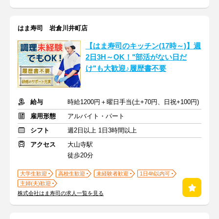
はま寿司 岩倉川井町店
【はま寿司のキッチン(17時～)】週
2日3H～OK！"部活がない日だ
け"も大歓迎♪履歴書不要
給与
時給1200円＋曜日手当(土+70円、日祝+100円)
雇用形態
アルバイト・パート
シフト
週2日以上 1日3時間以上
アクセス
大山寺駅
徒歩20分
大学生歓迎
高校生歓迎
未経験者歓迎
1日4h以内可
主婦(夫)歓迎
株式会社はま寿司の求人一覧を見る