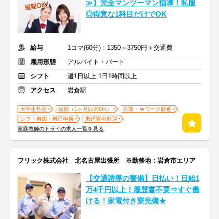
≫】完全マンツーマン指導！私服
◎得意な1科目だけでOK
給与
1コマ(60分)：1350～3750円＋交通費
雇用形態
アルバイト・パート
シフト
週1日以上 1日1時間以上
アクセス
岩倉駅
大学生歓迎
短期（1ヶ月以内OK）
副業・Ｗワーク歓迎
シフト自由・自己申告
未経験者歓迎
家庭教師のトライの求人一覧を見る
フリック株式会社 北名古屋出張所 ※勤務地：岩倉市エリア
【交通誘導の警備】日払い！日給1
万4千円以上！履歴書不要⇒すぐ働
ける！家電付き寮完備★