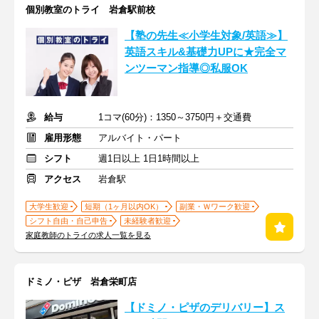
個別教室のトライ 岩倉駅前校
【塾の先生≪小学生対象/英語≫】
英語スキル&基礎力UPに★完全マ
ンツーマン指導◎私服OK
給与
1コマ(60分)：1350～3750円＋交通費
雇用形態
アルバイト・パート
シフト
週1日以上 1日1時間以上
アクセス
岩倉駅
大学生歓迎
短期（1ヶ月以内OK）
副業・Ｗワーク歓迎
シフト自由・自己申告
未経験者歓迎
家庭教師のトライの求人一覧を見る
ドミノ・ピザ 岩倉栄町店
【ドミノ・ピザのデリバリー】ス