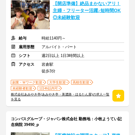
【開店準備】絶品まかないアリ！
主婦・フリーター活躍♪短時間OK
◎未経験歓迎
給与
時給1140円～
雇用形態
アルバイト・パート
シフト
週2日以上 1日3時間以上
アクセス
岩倉駅
徒歩3分
副業・Ｗワーク歓迎
大学生歓迎
高校生歓迎
未経験者歓迎
1日4h以内可
株式会社あみやき亭(あみやき亭・美濃路・ほるたん屋)の求人一覧
を見る
コンパスグループ・ジャパン株式会社 勤務地：小牧ようてい記
念病院 39490_p