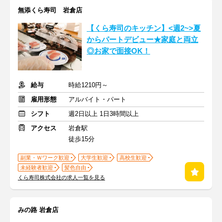
無添くら寿司 岩倉店
【くら寿司のキッチン】<週2~>夏
からパートデビュー★家庭と両立
◎お家で面接OK！
給与
時給1210円～
雇用形態
アルバイト・パート
シフト
週2日以上 1日3時間以上
アクセス
岩倉駅
徒歩15分
副業・Ｗワーク歓迎
大学生歓迎
高校生歓迎
未経験者歓迎
髪色自由
くら寿司株式会社の求人一覧を見る
みの路 岩倉店