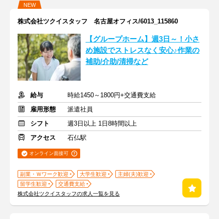
NEW
株式会社ツクイスタッフ 名古屋オフィス/6013_115860
【グループホーム】週3日～！小さ
め施設でストレスなく安心♪作業の
補助/介助/清掃など
給与
時給1450～1800円+交通費支給
雇用形態
派遣社員
シフト
週3日以上 1日8時間以上
アクセス
石仏駅
オンライン面接可
副業・Ｗワーク歓迎
大学生歓迎
主婦(夫)歓迎
留学生歓迎
交通費支給
株式会社ツクイスタッフの求人一覧を見る