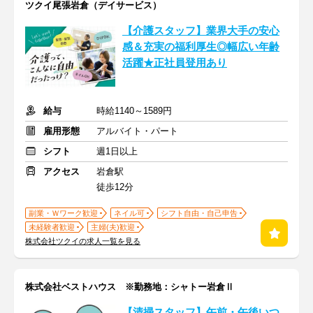
ツクイ尾張岩倉（デイサービス）
【介護スタッフ】業界大手の安心
感＆充実の福利厚生◎幅広い年齢
活躍★正社員登用あり
給与
時給1140～1589円
雇用形態
アルバイト・パート
シフト
週1日以上
アクセス
岩倉駅
徒歩12分
副業・Ｗワーク歓迎
ネイル可
シフト自由・自己申告
未経験者歓迎
主婦(夫)歓迎
株式会社ツクイの求人一覧を見る
株式会社ベストハウス ※勤務地：シャトー岩倉Ⅱ
【清掃スタッフ】午前・午後いつ