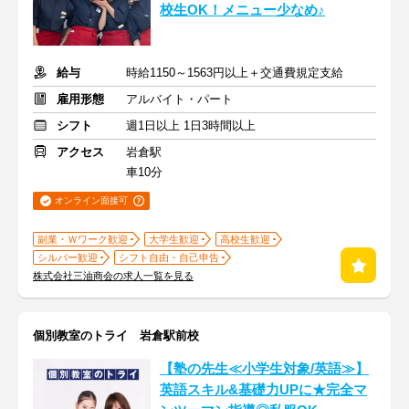
校生OK！メニュー少なめ♪
給与
時給1150～1563円以上＋交通費規定支給
雇用形態
アルバイト・パート
シフト
週1日以上 1日3時間以上
アクセス
岩倉駅
車10分
オンライン面接可
副業・Ｗワーク歓迎
大学生歓迎
高校生歓迎
シルバー歓迎
シフト自由・自己申告
株式会社三油商会の求人一覧を見る
個別教室のトライ 岩倉駅前校
【塾の先生≪小学生対象/英語≫】
英語スキル&基礎力UPに★完全マ