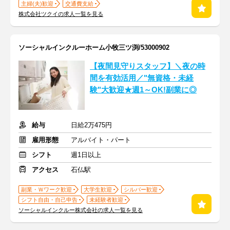
主婦(夫)歓迎
交通費支給
株式会社ツクイの求人一覧を見る
ソーシャルインクルーホーム小牧三ツ渕/53000902
【夜間見守りスタッフ】＼夜の時
間を有効活用／"無資格・未経
験"大歓迎★週1～OK!副業に◎
給与
日給2万475円
雇用形態
アルバイト・パート
シフト
週1日以上
アクセス
石仏駅
副業・Ｗワーク歓迎
大学生歓迎
シルバー歓迎
シフト自由・自己申告
未経験者歓迎
ソーシャルインクルー株式会社の求人一覧を見る