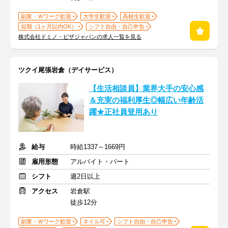
副業・Ｗワーク歓迎
大学生歓迎
高校生歓迎
短期（1ヶ月以内OK）
シフト自由・自己申告
株式会社ドミノ・ピザジャパンの求人一覧を見る
ツクイ尾張岩倉（デイサービス）
【生活相談員】業界大手の安心感
＆充実の福利厚生◎幅広い年齢活
躍★正社員登用あり
給与
時給1337～1669円
雇用形態
アルバイト・パート
シフト
週2日以上
アクセス
岩倉駅
徒歩12分
副業・Ｗワーク歓迎
ネイル可
シフト自由・自己申告