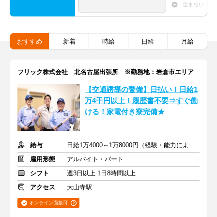
含まない
おすすめ
新着
時給
日給
月給
フリック株式会社 北名古屋出張所 ※勤務地：岩倉市エリア
【交通誘導の警備】日払い！日給1
万4千円以上！履歴書不要⇒すぐ働
ける！家電付き寮完備★
給与
日給1万4000～1万8000円（経験・能力による）
雇用形態
アルバイト・パート
シフト
週3日以上 1日8時間以上
アクセス
大山寺駅
オンライン面接可