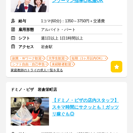
ンツーマン指導◎私服OK
給与
1コマ(60分)：1350～3750円＋交通費
雇用形態
アルバイト・パート
シフト
週1日以上 1日1時間以上
アクセス
岩倉駅
副業・Ｗワーク歓迎
大学生歓迎
短期（1ヶ月以内OK）
シフト自由・自己申告
未経験者歓迎
家庭教師のトライの求人一覧を見る
ドミノ・ピザ 岩倉栄町店
【ドミノ・ピザの店内スタッフ】
スキマ時間にサクッとも！ガッツ
リ稼ぐも◎