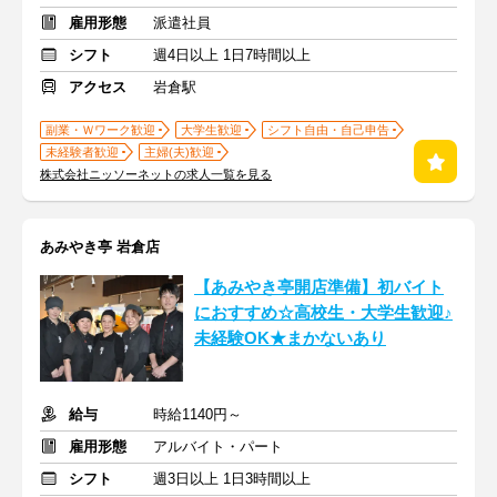
雇用形態
派遣社員
シフト
週4日以上 1日7時間以上
アクセス
岩倉駅
副業・Ｗワーク歓迎
大学生歓迎
シフト自由・自己申告
未経験者歓迎
主婦(夫)歓迎
株式会社ニッソーネットの求人一覧を見る
あみやき亭 岩倉店
【あみやき亭開店準備】初バイト
におすすめ☆高校生・大学生歓迎♪
未経験OK★まかないあり
給与
時給1140円～
雇用形態
アルバイト・パート
シフト
週3日以上 1日3時間以上