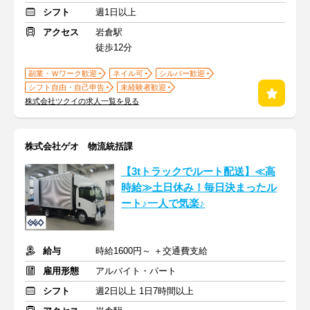
シフト
週1日以上
アクセス
岩倉駅
徒歩12分
副業・Ｗワーク歓迎
ネイル可
シルバー歓迎
シフト自由・自己申告
未経験者歓迎
株式会社ツクイの求人一覧を見る
株式会社ゲオ 物流統括課
【3tトラックでルート配送】≪高
時給≫土日休み！毎日決まったル
ート♪一人で気楽♪
給与
時給1600円～ ＋交通費支給
雇用形態
アルバイト・パート
シフト
週2日以上 1日7時間以上