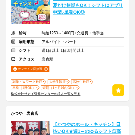
夏だけ短期もOK！シフトはアプリ
申請♪単発OK◎
給与
時給1250～1400円+交通費・他手当
雇用形態
アルバイト・パート
シフト
週1日以上 1日3時間以上
アクセス
岩倉駅
オンライン面接可
副業・Ｗワーク歓迎
大学生歓迎
高校生歓迎
単発（1日OK）
短期（1ヶ月以内OK）
株式会社サカイ引越センターの求人一覧を見る
かつや 岩倉店
【かつやのホール・キッチン】日
払いOK★週1～のゆるシフト◎高