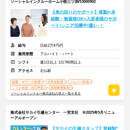
ソーシャルインクルーホーム小牧三ツ渕/53000902
【身の回りのサポート】夜勤/<未
経験・無資格OK>入居者様のサポ
ート!シニア活躍中!週1～！
給与
日給2万475円
雇用形態
アルバイト・パート
シフト
週1日以上 1日7時間以上
アクセス
石仏駅
副業・Ｗワーク歓迎
大学生歓迎
シルバー歓迎
シフト自由・自己申告
未経験者歓迎
ソーシャルインクルー株式会社の求人一覧を見る
株式会社サカイ引越センター 一宮支社 ※2025年5月リニュ
ーアルオープン
【サカイの引越スタッフ】登録制*