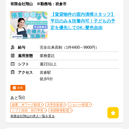
有限会社翔山 ※勤務地：岩倉市
【賃貸物件の室内清掃スタッフ】
平日のみ＆扶養内可！子どもの予
定を優先してOK♪髪色自由
給与
完全出来高制（1件4400～9900円）
雇用形態
業務委託
シフト
週2日以上
アクセス
岩倉駅
徒歩5分
急募
5
あと
日
副業・Ｗワーク歓迎
大学生歓迎
シルバー歓迎
シフト自由・自己申告
未経験者歓迎
有限会社翔山の求人一覧を見る