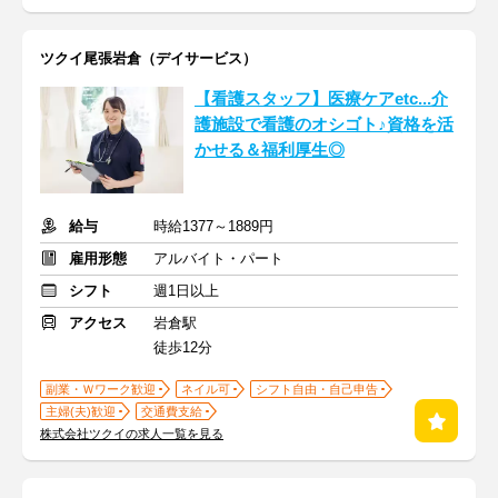
ツクイ尾張岩倉（デイサービス）
【看護スタッフ】医療ケアetc...介
護施設で看護のオシゴト♪資格を活
かせる＆福利厚生◎
給与
時給1377～1889円
雇用形態
アルバイト・パート
シフト
週1日以上
アクセス
岩倉駅
徒歩12分
副業・Ｗワーク歓迎
ネイル可
シフト自由・自己申告
主婦(夫)歓迎
交通費支給
株式会社ツクイの求人一覧を見る