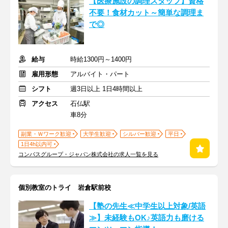
【医療施設の調理スタッフ】資格
不要！食材カット～簡単な調理ま
で◎
給与
時給1300円～1400円
雇用形態
アルバイト・パート
シフト
週3日以上 1日4時間以上
アクセス
石仏駅
車8分
副業・Ｗワーク歓迎
大学生歓迎
シルバー歓迎
平日
1日4h以内可
コンパスグループ・ジャパン株式会社の求人一覧を見る
個別教室のトライ 岩倉駅前校
【塾の先生≪中学生以上対象/英語
≫】未経験もOK♪英語力も磨ける