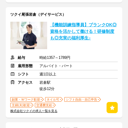
ツクイ尾張岩倉（デイサービス）
【機能訓練指導員】ブランクOK◎
資格を活かして働ける！研修制度
も◎充実の福利厚生♪
給与
時給1357～1789円
雇用形態
アルバイト・パート
シフト
週1日以上
アクセス
岩倉駅
徒歩12分
副業・Ｗワーク歓迎
ネイル可
シフト自由・自己申告
主婦(夫)歓迎
交通費支給
株式会社ツクイの求人一覧を見る