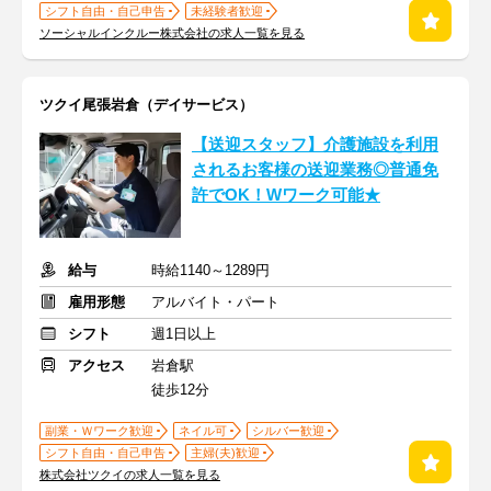
シフト自由・自己申告
未経験者歓迎
ソーシャルインクルー株式会社の求人一覧を見る
ツクイ尾張岩倉（デイサービス）
【送迎スタッフ】介護施設を利用
されるお客様の送迎業務◎普通免
許でOK！Wワーク可能★
給与
時給1140～1289円
雇用形態
アルバイト・パート
シフト
週1日以上
アクセス
岩倉駅
徒歩12分
副業・Ｗワーク歓迎
ネイル可
シルバー歓迎
シフト自由・自己申告
主婦(夫)歓迎
株式会社ツクイの求人一覧を見る