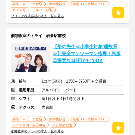
副業・Ｗワーク歓迎
大学生歓迎
短期（1ヶ月以内OK）
ネイル可
シルバー歓迎
フリック株式会社の求人一覧を見る
個別教室のトライ 岩倉駅前校
【塾の先生≪小学生対象/理数系
≫】完全マンツーマン指導！私服
◎得意な1科目だけでOK
給与
1コマ(60分)：1350～3750円＋交通費
雇用形態
アルバイト・パート
シフト
週1日以上 1日1時間以上
アクセス
岩倉駅
副業・Ｗワーク歓迎
大学生歓迎
短期（1ヶ月以内OK）
シフト自由・自己申告
未経験者歓迎
家庭教師のトライの求人一覧を見る