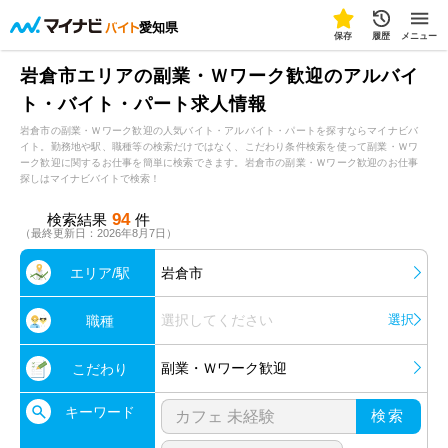
愛知県
保存
履歴
メニュー
岩倉市エリアの副業・Ｗワーク歓迎のアルバイ
ト・バイト・パート求人情報
岩倉市の副業・Ｗワーク歓迎の人気バイト・アルバイト・パートを探すならマイナビバ
イト。勤務地や駅、職種等の検索だけではなく、こだわり条件検索を使って副業・Ｗワ
ーク歓迎に関するお仕事を簡単に検索できます。岩倉市の副業・Ｗワーク歓迎のお仕事
探しはマイナビバイトで検索！
94
検索結果
件
（最終更新日：2026年8月7日）
エリア/駅
岩倉市
選択してください
選択
職種
副業・Ｗワーク歓迎
こだわり
キーワード
検索