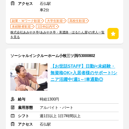
アクセス
石仏駅
車2分
副業・Ｗワーク歓迎
大学生歓迎
高校生歓迎
未経験者歓迎
1日4h以内可
株式会社あみやき亭(あみやき亭・美濃路・ほるたん屋)の求人一覧
を見る
ソーシャルインクルーホーム小牧三ツ渕/53000802
【お世話STAFF】日勤/<未経験・
無資格OK>入居者様のサポート!シ
ニア活躍中!週1～!車通勤◎
給与
時給1300円
雇用形態
アルバイト・パート
シフト
週1日以上 1日7時間以上
アクセス
石仏駅