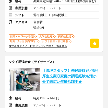
給与
期間限定時給1240～1550円以上(深夜給含む)
雇用形態
アルバイト・パート
シフト
週3日以上 1日3時間以上
アクセス
岩倉駅
徒歩6分
副業・Ｗワーク歓迎
大学生歓迎
高校生歓迎
短期（1ヶ月以内OK）
シフト自由・自己申告
株式会社ドミノ・ピザジャパンの求人一覧を見る
ツクイ尾張岩倉（デイサービス）
【調理スタッフ】未経験歓迎♪福利
厚生充実◎家庭の調理経験も活か
せて幅広い年齢活躍中★
給与
時給1140～1470円
雇用形態
アルバイト・パート