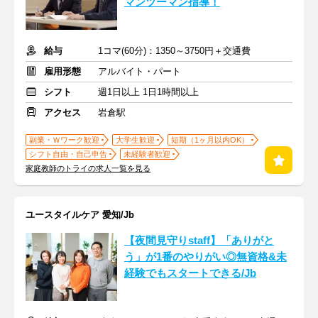
マンツーマン指導！
給与
1コマ(60分)：1350～3750円＋交通費
雇用形態
アルバイト・パート
シフト
週1日以上 1日1時間以上
アクセス
岩倉駅
副業・Ｗワーク歓迎
大学生歓迎
短期（1ヶ月以内OK）
シフト自由・自己申告
未経験者歓迎
家庭教師のトライの求人一覧を見る
ユースタイルケア 愛知/Jb
【夜間見守りstaff】「ありがと
う」が1番のやりがい◎無資格&未
経験でもスタートできる/Jb