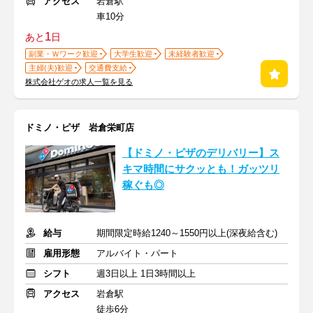
アクセス
岩倉駅
車10分
1
あと
日
副業・Ｗワーク歓迎
大学生歓迎
未経験者歓迎
主婦(夫)歓迎
交通費支給
株式会社ゲオの求人一覧を見る
ドミノ・ピザ 岩倉栄町店
【ドミノ・ピザのデリバリー】ス
キマ時間にサクッとも！ガッツリ
稼ぐも◎
給与
期間限定時給1240～1550円以上(深夜給含む)
雇用形態
アルバイト・パート
シフト
週3日以上 1日3時間以上
アクセス
岩倉駅
徒歩6分