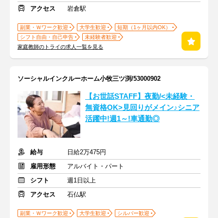
アクセス
岩倉駅
副業・Ｗワーク歓迎
大学生歓迎
短期（1ヶ月以内OK）
シフト自由・自己申告
未経験者歓迎
家庭教師のトライの求人一覧を見る
ソーシャルインクルーホーム小牧三ツ渕/53000902
【お世話STAFF】夜勤/<未経験・
無資格OK>見回りがメイン♪シニア
活躍中!週1～!車通勤◎
給与
日給2万475円
雇用形態
アルバイト・パート
シフト
週1日以上
アクセス
石仏駅
副業・Ｗワーク歓迎
大学生歓迎
シルバー歓迎