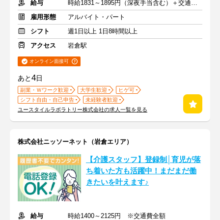
給与
時給1831～1895円（深夜手当含む）＋交通費支給
雇用形態
アルバイト・パート
シフト
週1日以上 1日8時間以上
アクセス
岩倉駅
オンライン面接可
4
あと
日
副業・Ｗワーク歓迎
大学生歓迎
ヒゲ可
シフト自由・自己申告
未経験者歓迎
ユースタイルラボラトリー株式会社の求人一覧を見る
株式会社ニッソーネット（岩倉エリア）
【介護スタッフ】登録制│育児が落
ち着いた方も活躍中！まだまだ働
きたいを叶えます♪
給与
時給1400～2125円 ※交通費全額