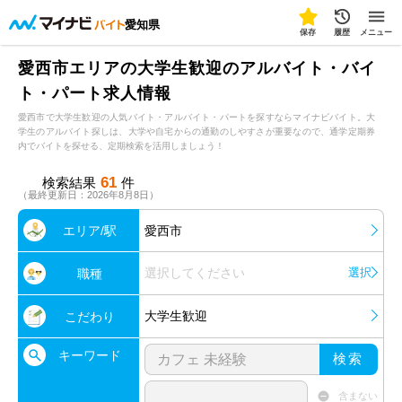
愛知県
保存
履歴
メニュー
愛西市エリアの大学生歓迎のアルバイト・バイ
ト・パート求人情報
愛西市で大学生歓迎の人気バイト・アルバイト・パートを探すならマイナビバイト。大
学生のアルバイト探しは、大学や自宅からの通勤のしやすさが重要なので、通学定期券
内でバイトを探せる、定期検索を活用しましょう！
61
検索結果
件
（最終更新日：2026年8月8日）
エリア/駅
愛西市
選択してください
選択
職種
大学生歓迎
こだわり
キーワード
検索
含まない