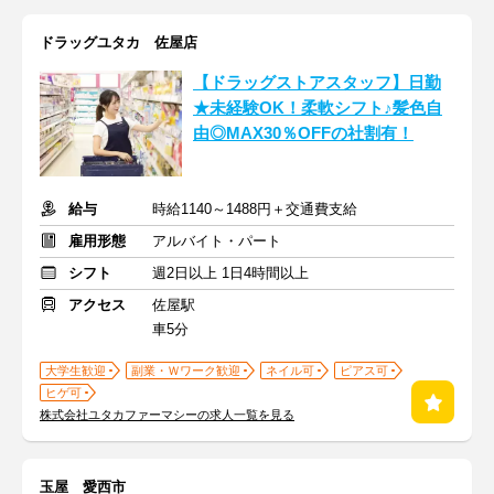
ドラッグユタカ 佐屋店
【ドラッグストアスタッフ】日勤
★未経験OK！柔軟シフト♪髪色自
由◎MAX30％OFFの社割有！
給与
時給1140～1488円＋交通費支給
雇用形態
アルバイト・パート
シフト
週2日以上 1日4時間以上
アクセス
佐屋駅
車5分
大学生歓迎
副業・Ｗワーク歓迎
ネイル可
ピアス可
ヒゲ可
株式会社ユタカファーマシーの求人一覧を見る
玉屋 愛西市