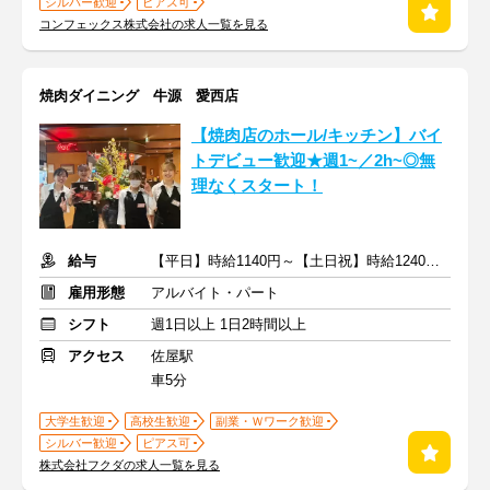
シルバー歓迎
ピアス可
コンフェックス株式会社の求人一覧を見る
焼肉ダイニング 牛源 愛西店
【焼肉店のホール/キッチン】バイ
トデビュー歓迎★週1~／2h~◎無
理なくスタート！
給与
【平日】時給1140円～【土日祝】時給1240円～＋交通費支給
雇用形態
アルバイト・パート
シフト
週1日以上 1日2時間以上
アクセス
佐屋駅
車5分
大学生歓迎
高校生歓迎
副業・Ｗワーク歓迎
シルバー歓迎
ピアス可
株式会社フクダの求人一覧を見る