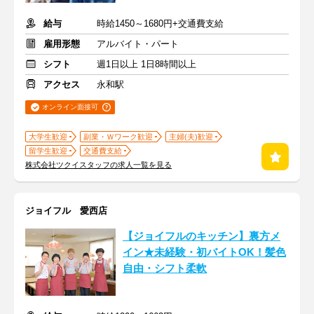
給与
時給1450～1680円+交通費支給
雇用形態
アルバイト・パート
シフト
週1日以上 1日8時間以上
アクセス
永和駅
オンライン面接可
大学生歓迎
副業・Ｗワーク歓迎
主婦(夫)歓迎
留学生歓迎
交通費支給
株式会社ツクイスタッフの求人一覧を見る
ジョイフル 愛西店
【ジョイフルのキッチン】裏方メ
イン★未経験・初バイトOK！髪色
自由・シフト柔軟