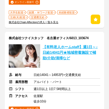
オンライン面接可
大学生歓迎
副業・Ｗワーク歓迎
未経験者歓迎
主婦(夫)歓迎
交通費支給
株式会社Chain Affectionの求人一覧を見る
株式会社ツクイスタッフ 名古屋オフィス/6013_103674
【有料老人ホームstaff】週1日～♪
日給14041円★地域密着施設で補
助/介助/清掃など
給与
日給14041～14953円+交通費支給
雇用形態
アルバイト・パート
シフト
週1日以上 1日7.5時間以上
アクセス
佐屋駅
徒歩10分
オンライン面接可