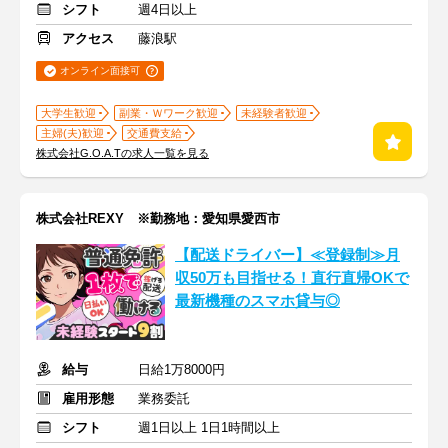
シフト
週4日以上
アクセス
藤浪駅
オンライン面接可
大学生歓迎
副業・Ｗワーク歓迎
未経験者歓迎
主婦(夫)歓迎
交通費支給
株式会社G.O.A.Tの求人一覧を見る
株式会社REXY ※勤務地：愛知県愛西市
【配送ドライバー】≪登録制≫月
収50万も目指せる！直行直帰OKで
最新機種のスマホ貸与◎
給与
日給1万8000円
雇用形態
業務委託
シフト
週1日以上 1日1時間以上