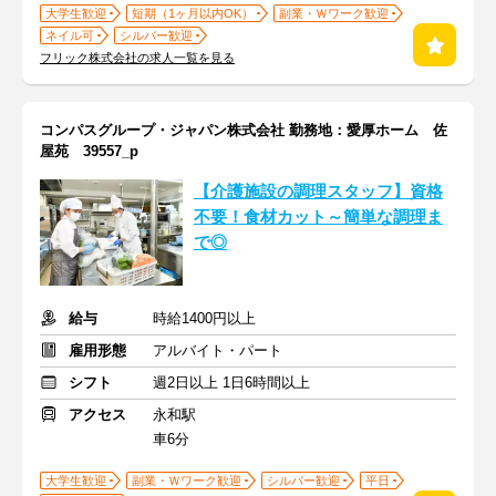
大学生歓迎
短期（1ヶ月以内OK）
副業・Ｗワーク歓迎
ネイル可
シルバー歓迎
フリック株式会社の求人一覧を見る
コンパスグループ・ジャパン株式会社 勤務地：愛厚ホーム 佐
屋苑 39557_p
【介護施設の調理スタッフ】資格
不要！食材カット～簡単な調理ま
で◎
給与
時給1400円以上
雇用形態
アルバイト・パート
シフト
週2日以上 1日6時間以上
アクセス
永和駅
車6分
大学生歓迎
副業・Ｗワーク歓迎
シルバー歓迎
平日