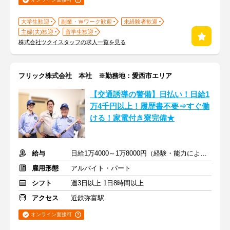
大学生歓迎
副業・Ｗワーク歓迎
未経験者歓迎
主婦(夫)歓迎
留学生歓迎
株式会社ツクイスタッフの求人一覧を見る
フリック株式会社 本社 ※勤務地：愛西市エリア
【交通誘導の警備】日払い！日給1
万4千円以上！履歴書不要⇒すぐ働
ける！家電付き寮完備★
給与
日給1万4000～1万8000円（経験・能力による）
雇用形態
アルバイト・パート
シフト
週3日以上 1日8時間以上
アクセス
近鉄弥富駅
オンライン面接可