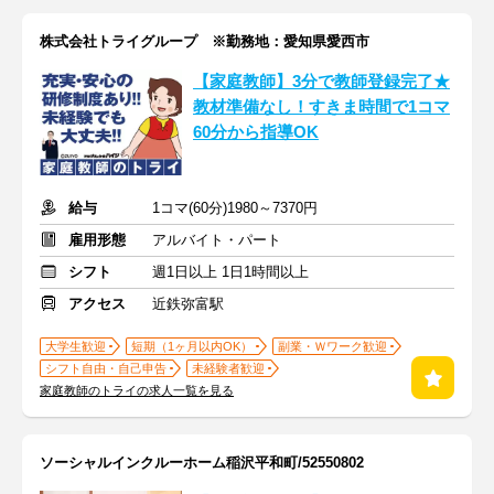
株式会社トライグループ ※勤務地：愛知県愛西市
【家庭教師】3分で教師登録完了★
教材準備なし！すきま時間で1コマ
60分から指導OK
給与
1コマ(60分)1980～7370円
雇用形態
アルバイト・パート
シフト
週1日以上 1日1時間以上
アクセス
近鉄弥富駅
大学生歓迎
短期（1ヶ月以内OK）
副業・Ｗワーク歓迎
シフト自由・自己申告
未経験者歓迎
家庭教師のトライの求人一覧を見る
ソーシャルインクルーホーム稲沢平和町/52550802