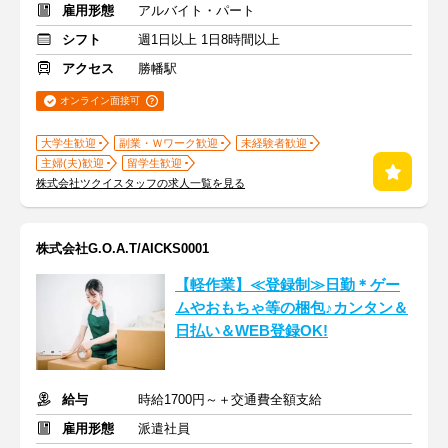
雇用形態
アルバイト・パート
シフト
週1日以上 1日8時間以上
アクセス
勝幡駅
オンライン面接可
大学生歓迎
副業・Ｗワーク歓迎
未経験者歓迎
主婦(夫)歓迎
留学生歓迎
株式会社ツクイスタッフの求人一覧を見る
株式会社G.O.A.T/AICKS0001
【軽作業】≪登録制≫日勤＊ゲー
ムやおもちゃ等の梱包♪カンタン＆
日払い＆WEB登録OK!
給与
時給1700円～＋交通費全額支給
雇用形態
派遣社員