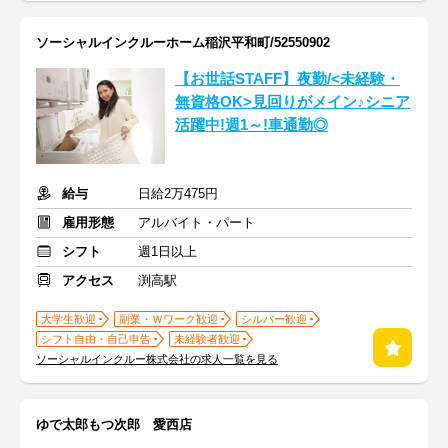
ソーシャルインクルーホーム稲沢平和町/52550902
【お世話STAFF】夜勤/<未経験・
無資格OK>見回りがメイン♪シニア
活躍中!週1～!車通勤◎
給与
日給2万475円
雇用形態
アルバイト・パート
シフト
週1日以上
アクセス
渕高駅
大学生歓迎
副業・Ｗワーク歓迎
シルバー歓迎
シフト自由・自己申告
未経験者歓迎
ソーシャルインクルー株式会社の求人一覧を見る
ゆで太郎もつ次郎 愛西店