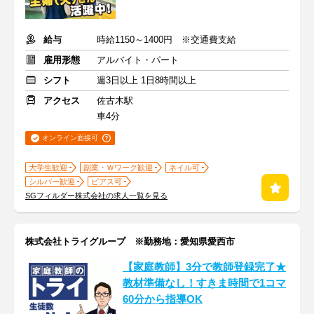
給与
時給1150～1400円 ※交通費支給
雇用形態
アルバイト・パート
シフト
週3日以上 1日8時間以上
アクセス
佐古木駅
車4分
オンライン面接可
大学生歓迎
副業・Ｗワーク歓迎
ネイル可
シルバー歓迎
ピアス可
SGフィルダー株式会社の求人一覧を見る
株式会社トライグループ ※勤務地：愛知県愛西市
【家庭教師】3分で教師登録完了★
教材準備なし！すきま時間で1コマ
60分から指導OK