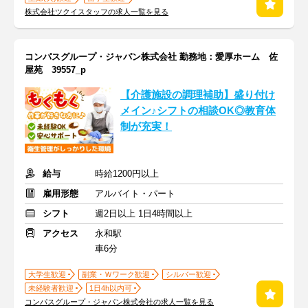
株式会社ツクイスタッフの求人一覧を見る
コンパスグループ・ジャパン株式会社 勤務地：愛厚ホーム 佐
屋苑 39557_p
【介護施設の調理補助】盛り付け
メイン♪シフトの相談OK◎教育体
制が充実！
給与
時給1200円以上
雇用形態
アルバイト・パート
シフト
週2日以上 1日4時間以上
アクセス
永和駅
車6分
大学生歓迎
副業・Ｗワーク歓迎
シルバー歓迎
未経験者歓迎
1日4h以内可
コンパスグループ・ジャパン株式会社の求人一覧を見る