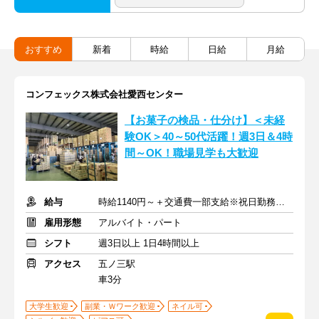
おすすめ
新着
時給
日給
月給
コンフェックス株式会社愛西センター
【お菓子の検品・仕分け】＜未経
験OK＞40～50代活躍！週3日＆4時
間～OK！職場見学も大歓迎
給与
時給1140円～＋交通費一部支給※祝日勤務は時給1240円
雇用形態
アルバイト・パート
シフト
週3日以上 1日4時間以上
アクセス
五ノ三駅
車3分
大学生歓迎
副業・Ｗワーク歓迎
ネイル可