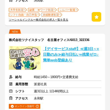
アクセス
渕高駅
大学生歓迎
副業・Ｗワーク歓迎
シルバー歓迎
シフト自由・自己申告
未経験者歓迎
ソーシャルインクルー株式会社の求人一覧を見る
NEW
株式会社ツクイスタッフ 名古屋オフィス/6013_322336
【デイサービスstaff】≪週3日～×
日勤のみ≫給与日払い×残業ゼロ♪
簡単web登録あり
給与
時給1450～1800円+交通費支給
雇用形態
派遣社員
シフト
週3日以上 1日4時間以上
アクセス
永和駅
オンライン面接可