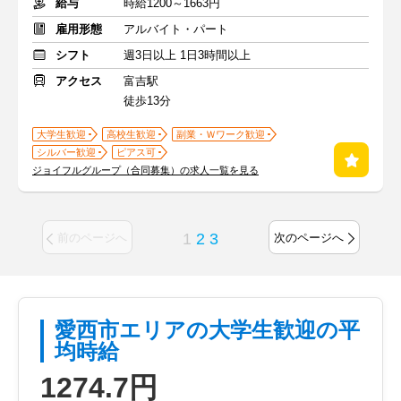
給与
時給1200～1663円
雇用形態
アルバイト・パート
シフト
週3日以上 1日3時間以上
アクセス
富吉駅
徒歩13分
大学生歓迎
高校生歓迎
副業・Ｗワーク歓迎
シルバー歓迎
ピアス可
ジョイフルグループ（合同募集）の求人一覧を見る
1
2
3
前のページへ
次のページへ
愛西市エリアの大学生歓迎の平
均時給
1274.7円