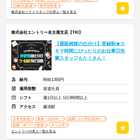
主婦(夫)歓迎
留学生歓迎
株式会社ツクイスタッフの求人一覧を見る
株式会社エントリー名古屋支店【TKI】
【通販雑貨の仕分け】登録制★ス
キマ時間にぴったりのお仕事◎先
輩スタッフもたくさん！
給与
時給1350円
雇用形態
派遣社員
シフト
週1日以上 1日3時間以上
アクセス
藤浪駅
大学生歓迎
単発（1日OK）
短期（1ヶ月以内OK）
副業・Ｗワーク歓迎
ネイル可
エントリーの求人一覧を見る