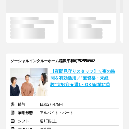
ソーシャルインクルーホーム稲沢平和町/52550902
【夜間見守りスタッフ】＼夜の時
間を有効活用／"無資格・未経
験"大歓迎★週1～OK!副業に◎
給与
日給2万475円
雇用形態
アルバイト・パート
シフト
週1日以上