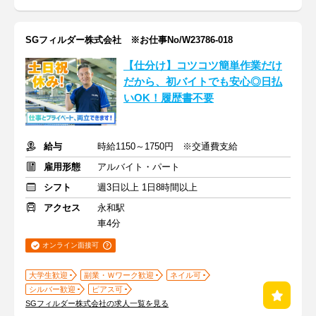
SGフィルダー株式会社 ※お仕事No/W23786-018
【仕分け】コツコツ簡単作業だけ
だから、初バイトでも安心◎日払
いOK！履歴書不要
給与
時給1150～1750円 ※交通費支給
雇用形態
アルバイト・パート
シフト
週3日以上 1日8時間以上
アクセス
永和駅
車4分
オンライン面接可
大学生歓迎
副業・Ｗワーク歓迎
ネイル可
シルバー歓迎
ピアス可
SGフィルダー株式会社の求人一覧を見る