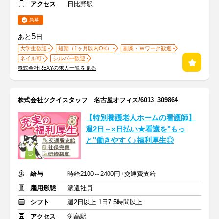
アクセス
日比野駅
急募
5
あと
日
大学生歓迎
短期（1ヶ月以内OK）
副業・Ｗワーク歓迎
ネイル可
シルバー歓迎
株式会社REXYの求人一覧を見る
株式会社ツクイスタッフ 名古屋オフィス/6013_309864
【特別養護老人ホームの看護師】
週2日～×日払い★看護を"もっ
と"働きやすく♪福利厚生◎
給与
時給2100～2400円+交通費支給
雇用形態
派遣社員
シフト
週2日以上 1日7.5時間以上
アクセス
渕高駅