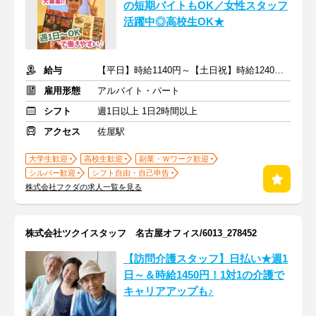
の短期バイトもOK／女性スタッフ
活躍中◎高校生OK★
給与
【平日】時給1140円～【土日祝】時給1240円～＋交通費支給
雇用形態
アルバイト・パート
シフト
週1日以上 1日2時間以上
アクセス
佐屋駅
大学生歓迎
高校生歓迎
副業・Ｗワーク歓迎
シルバー歓迎
シフト自由・自己申告
株式会社フクダの求人一覧を見る
株式会社ツクイスタッフ 名古屋オフィス/6013_278452
【訪問介護スタッフ】日払い★週1
日～＆時給1450円！1対1の介護で
キャリアアップも♪