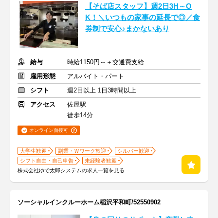
【そば店スタッフ】週2日3H～O
K！＼いつもの家事の延長で◎／食
券制で安心♪まかないあり
給与
時給1150円～＋交通費支給
雇用形態
アルバイト・パート
シフト
週2日以上 1日3時間以上
アクセス
佐屋駅
徒歩14分
オンライン面接可
大学生歓迎
副業・Ｗワーク歓迎
シルバー歓迎
シフト自由・自己申告
未経験者歓迎
株式会社ゆで太郎システムの求人一覧を見る
ソーシャルインクルーホーム稲沢平和町/52550902