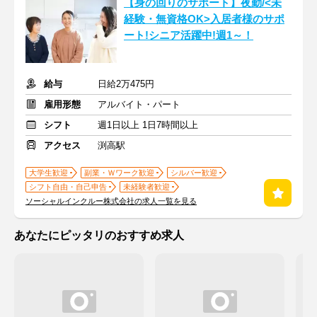
【身の回りのサポート】夜勤/<未
経験・無資格OK>入居者様のサポ
ート!シニア活躍中!週1～！
給与
日給2万475円
雇用形態
アルバイト・パート
シフト
週1日以上 1日7時間以上
アクセス
渕高駅
大学生歓迎
副業・Ｗワーク歓迎
シルバー歓迎
シフト自由・自己申告
未経験者歓迎
ソーシャルインクルー株式会社の求人一覧を見る
あなたにピッタリのおすすめ求人