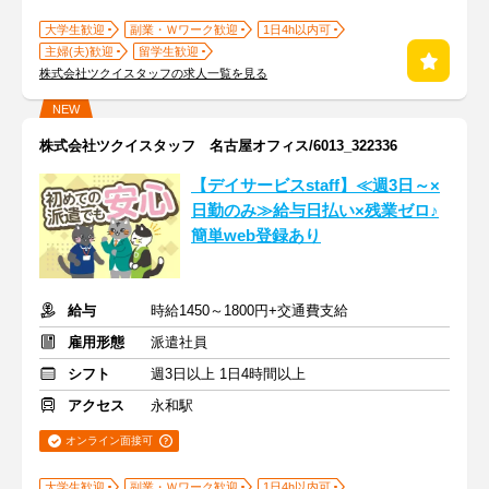
大学生歓迎
副業・Ｗワーク歓迎
1日4h以内可
主婦(夫)歓迎
留学生歓迎
株式会社ツクイスタッフの求人一覧を見る
NEW
株式会社ツクイスタッフ 名古屋オフィス/6013_322336
【デイサービスstaff】≪週3日～×
日勤のみ≫給与日払い×残業ゼロ♪
簡単web登録あり
給与
時給1450～1800円+交通費支給
雇用形態
派遣社員
シフト
週3日以上 1日4時間以上
アクセス
永和駅
オンライン面接可
大学生歓迎
副業・Ｗワーク歓迎
1日4h以内可