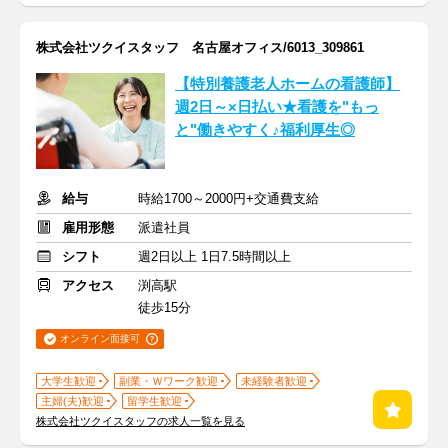
株式会社ツクイスタッフ 名古屋オフィス/6013_309861
【特別養護老人ホームの看護師】
週2日～×日払い★看護を"もっ
と"働きやすく♪福利厚生◎
給与
時給1700～2000円+交通費支給
雇用形態
派遣社員
シフト
週2日以上 1日7.5時間以上
アクセス
渕高駅
徒歩15分
オンライン面接可
大学生歓迎
副業・Ｗワーク歓迎
未経験者歓迎
主婦(夫)歓迎
留学生歓迎
株式会社ツクイスタッフの求人一覧を見る