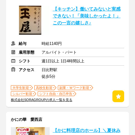
【キッチン】働いてみないと実感
できない！「美味しかったよ！」
この一言の嬉しさ♪
給与
時給1140円
雇用形態
アルバイト・パート
シフト
週1日以上 1日4時間以上
アクセス
日比野駅
徒歩5分
大学生歓迎
高校生歓迎
副業・Ｗワーク歓迎
シルバー歓迎
シフト自由・自己申告
株式会社SORAGROUPの求人一覧を見る
かにの華 愛西店
【かに料理店のホール】＼夏休み