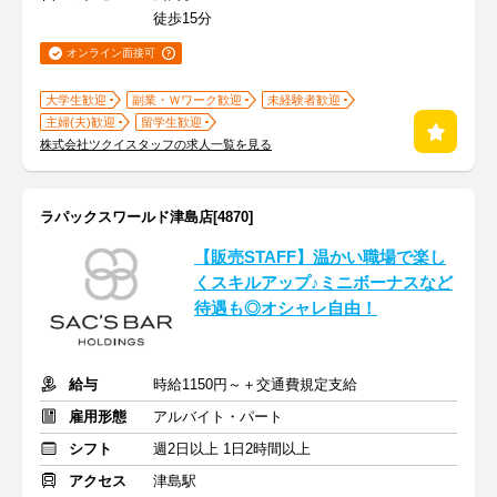
徒歩15分
オンライン面接可
大学生歓迎
副業・Ｗワーク歓迎
未経験者歓迎
主婦(夫)歓迎
留学生歓迎
株式会社ツクイスタッフの求人一覧を見る
ラパックスワールド津島店[4870]
【販売STAFF】温かい職場で楽し
くスキルアップ♪ミニボーナスなど
待遇も◎オシャレ自由！
給与
時給1150円～＋交通費規定支給
雇用形態
アルバイト・パート
シフト
週2日以上 1日2時間以上
アクセス
津島駅