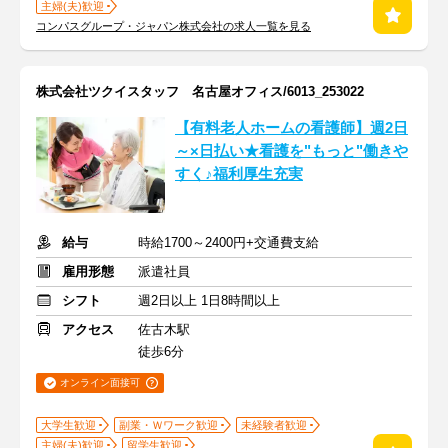
主婦(夫)歓迎
コンパスグループ・ジャパン株式会社の求人一覧を見る
株式会社ツクイスタッフ 名古屋オフィス/6013_253022
【有料老人ホームの看護師】週2日
～×日払い★看護を"もっと"働きや
すく♪福利厚生充実
給与
時給1700～2400円+交通費支給
雇用形態
派遣社員
シフト
週2日以上 1日8時間以上
アクセス
佐古木駅
徒歩6分
オンライン面接可
大学生歓迎
副業・Ｗワーク歓迎
未経験者歓迎
主婦(夫)歓迎
留学生歓迎