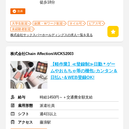
徒歩18分
急募
大学生歓迎
副業・Ｗワーク歓迎
ネイル可
ピアス可
未経験者歓迎
株式会社サックスバーホールディングスの求人一覧を見る
株式会社Chain Affection/AICKS2003
【軽作業】≪登録制≫日勤＊ゲー
ムやおもちゃ等の梱包♪カンタン＆
日払い＆WEB登録OK!
給与
時給1450円～＋交通費全額支給
雇用形態
派遣社員
シフト
週4日以上
アクセス
藤浪駅