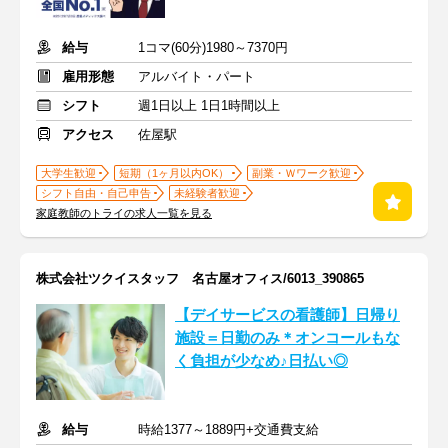
給与
1コマ(60分)1980～7370円
雇用形態
アルバイト・パート
シフト
週1日以上 1日1時間以上
アクセス
佐屋駅
大学生歓迎
短期（1ヶ月以内OK）
副業・Ｗワーク歓迎
シフト自由・自己申告
未経験者歓迎
家庭教師のトライの求人一覧を見る
株式会社ツクイスタッフ 名古屋オフィス/6013_390865
【デイサービスの看護師】日帰り
施設＝日勤のみ＊オンコールもな
く負担が少なめ♪日払い◎
給与
時給1377～1889円+交通費支給