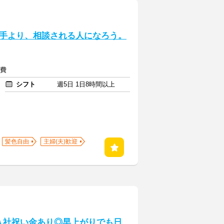
手より、相談される人になろう。
通費
シフト
週5日 1日8時間以上
髪色自由
主婦(夫)歓迎
入社祝い金あり◎早上がりでも日