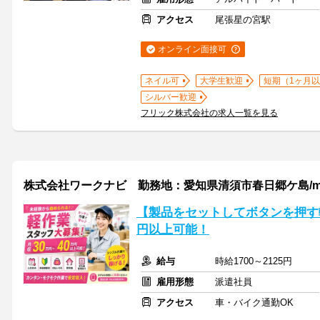
アクセス
尾張星の宮駅
オンライン面接可
ネイル可
大学生歓迎
短期（1ヶ月以
シルバー歓迎
フリック株式会社の求人一覧を見る
株式会社ワークナビ 勤務地：愛知県清須市春日郷ケ島/mei
【製品をセットしてボタンを押す軽
円以上可能！
給与
時給1700～2125円
雇用形態
派遣社員
アクセス
車・バイク通勤OK