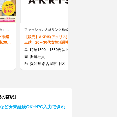
株式会社ワークナビ 勤務地：愛知県春日井市東野町/ksg020167
ファッション人材リンク株式会社【FJLNAGOYA】
／未経
【販売】AKRIS(アクリス)＠栄
【備品整理・来
収30万
三越 20～30代女性活躍中 フ
日休み⇒働きや
ルタイム勤務・履歴書不要
K！履歴書不要
時給1500～1550円以上
時給1400～1
派遣社員
派遣社員
愛知県 名古屋市 中区
愛知県 名古
星の宮駅】
など★未経験OK⇒PC入力できれ