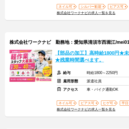
ネイル可
シルバー歓迎
ピアス可
株式会社ワークナビの求人一覧を見る
株式会社ワークナビ 勤務地：愛知県清須市西堀江/mei010
【部品の加工】高時給1800円★
★残業時間選べます。
給与
時給1800～2250円
雇用形態
派遣社員
アクセス
車・バイク通勤OK
ネイル可
ピアス可
ヒゲ可
平日
株式会社ワークナビの求人一覧を見る