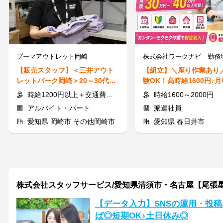
プーマアウトレット岡崎
【販売スタッフ】＜三井アウト
【組立】＼座り作業あり
レットパーク岡崎＞20～30代活
験OK！高時給1600円♪月
躍中◎シフトの融通が利く！
1600円♪
時給1200円以上＋交通費支給
時給1600～2000円
アルバイト・パート
派遣社員
愛知県 岡崎市 その他岡崎市
愛知県 春日井市
株式会社スタッフサービス/愛知県清須市・名古屋【尾張
【データ入力】SNSの運用・投稿
ば◎短期OK♪土日休み◎