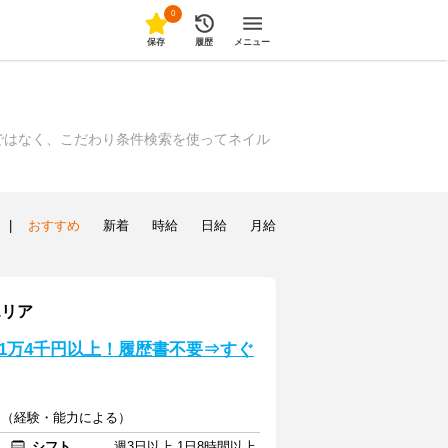
0
保存
履歴
メニュー
ではなく、こだわり条件検索を使ってネイル
|
おすすめ
新着
時給
日給
月給
エリア
1万4千円以上！履歴書不要⇒すぐ
00円（経験・能力による）
シフト
週3日以上 1日8時間以上