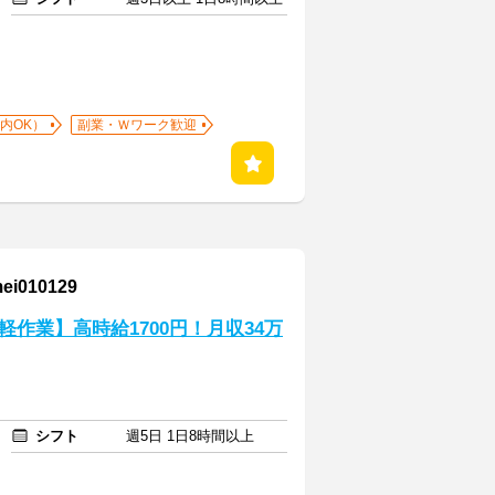
内OK）
副業・Ｗワーク歓迎
010129
作業】高時給1700円！月収34万
シフト
週5日 1日8時間以上