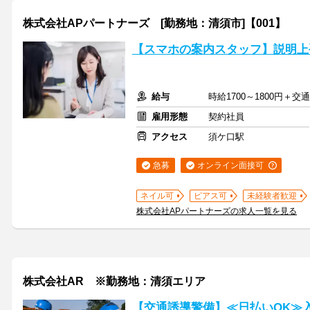
株式会社APパートナーズ [勤務地：清須市]【001】
【スマホの案内スタッフ】説明上
給与
時給1700～1800円＋交
雇用形態
契約社員
アクセス
須ケ口駅
急募
オンライン面接可
ネイル可
ピアス可
未経験者歓迎
株式会社APパートナーズの求人一覧を見る
株式会社AR ※勤務地：清須エリア
【交通誘導警備】≪日払いOK≫