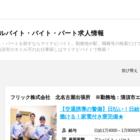
ルバイト・バイト・パート求人情報
ト・パートを探すならマイナビバイト。勤務地や駅、職種等の検索だけ
清須市のネイル可のお仕事探しはマイナビバイトで検索！
並び替え
フリック株式会社 北名古屋出張所 ※勤務地：清須市
【交通誘導の警備】日払い！日給
働ける！家電付き寮完備★
給与
日給1万4000～1万80
雇用形態
アルバイト・パート