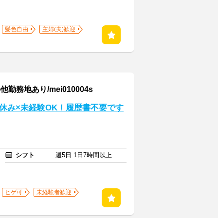
髪色自由
主婦(夫)歓迎
地あり/mei010004s
休み×未経験OK！履歴書不要です
シフト
週5日 1日7時間以上
ヒゲ可
未経験者歓迎