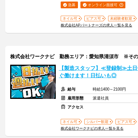
急募
オンライン面接可
ネイル可
ピアス可
未経験者歓迎
株式会社APパートナーズの求人一覧を見る
株式会社ワークナビ 勤務エリア：愛知県清須市 ※その他勤務
【製造スタッフ】≪登録制≫土日
ぐ働けます！日払いも◎
給与
時給1400～2100円
雇用形態
派遣社員
アクセス
ネイル可
シルバー歓迎
ピアス可
株式会社ワークナビの求人一覧を見る