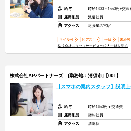
給与
時給1300～1550円+交
雇用形態
派遣社員
アクセス
尾張星の宮駅
ネイル可
ピアス可
平日
未経験
株式会社スタッフサービスの求人一覧を見る
株式会社APパートナーズ [勤務地：清須市]【001】
【スマホの案内スタッフ】説明上
給与
時給1650円＋交通費
雇用形態
契約社員
アクセス
清洲駅