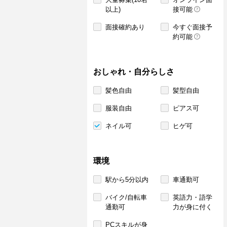
以上)
接可能
面接確約あり
今すぐ面接予
約可能
おしゃれ・自分らしさ
髪色自由
髪型自由
服装自由
ピアス可
ネイル可
ヒゲ可
環境
駅から5分以内
車通勤可
バイク/自転車
英語力・語学
通勤可
力が身に付く
PCスキルが身