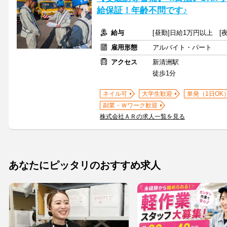
給保証！年齢不問です♪
給与
[昼勤]日給1万円以上 [夜
雇用形態
アルバイト・パート
アクセス
新清洲駅
徒歩1分
ネイル可
大学生歓迎
単発（1日OK
副業・Ｗワーク歓迎
株式会社ＡＲの求人一覧を見る
あなたにピッタリのおすすめ求人