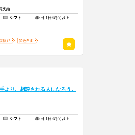
通費支給
シフト
週5日 1日6時間以上
者歓迎
髪色自由
手より、相談される人になろう。
シフト
週5日 1日8時間以上