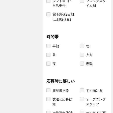
シフト自由・
フレックスタ
自己申告
イム制
完全週休2日制
(土日祝休み)
時間帯
早朝
朝
昼
夕方
夜
夜勤
応募時に嬉しい
履歴書不要
すぐ働ける
友達と応募歓
オープニング
迎
スタッフ
大量募集(10名
オンライン面